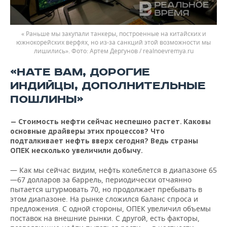
« Раньше мы закупали танкеры, построенные на китайских и
южнокорейских верфях, но из-за санкций этой возможности мы
лишились».
Артем Дергунов / realnoevremya.ru
«НАТЕ ВАМ, ДОРОГИЕ
ИНДИЙЦЫ, ДОПОЛНИТЕЛЬНЫЕ
ПОШЛИНЫ»
— Стоимость нефти сейчас неспешно растет. Каковы
основные драйверы этих процессов? Что
подталкивает нефть вверх сегодня? Ведь страны
ОПЕК несколько увеличили добычу.
— Как мы сейчас видим, нефть колеблется в диапазоне 65
—67 долларов за баррель, периодически отчаянно
пытается штурмовать 70, но продолжает пребывать в
этом диапазоне. На рынке сложился баланс спроса и
предложения. С одной стороны, ОПЕК увеличил объемы
поставок на внешние рынки. С другой, есть факторы,