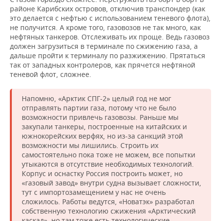
районе Карибских островов, отключив транспондер (как
это делается с нефтью с использованием теневого флота),
не получится. А кроме того, газовозов не так много, как
нефтяных танкеров. Отслеживать их проще. Ведь газовоз
должен загрузиться в терминале по сжижению газа, а
дальше пройти к терминалу по разжижению. Прятаться
так от западных контролеров, как прячется нефтяной
теневой флот, сложнее.
Напомню, «Арктик СПГ-2» целый год не мог
отправлять партии газа, потому что не было
возможности привлечь газовозы. Раньше мы
закупали танкеры, построенные на китайских и
южнокорейских верфях, но из-за санкций этой
возможности мы лишились. Строить их
самостоятельно пока тоже не можем, все попытки
утыкаются в отсутствие необходимых технологий.
Корпус и оснастку Россия построить может, но
«газовый завод» внутри судна вызывает сложности,
тут с импортозамещением у нас не очень
сложилось. Работы ведутся, «Новатэк» разработал
собственную технологию сжижения «Арктический
каскад», но там тоже есть технологические