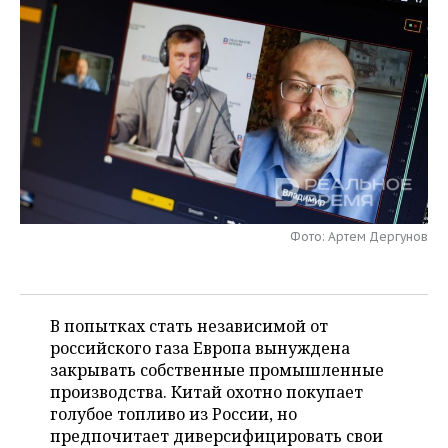
НЕФТЕХИМИЯ
РОЗНИЧНАЯ ТОРГОВЛЯ
НОВОСТИ ТЕХНОЛОГИЙ
МЕРОПРИЯТИЯ
НЕФТЬ
ТРАНСПОРТ
IT
НОВОСТИ МЕРОПРИЯТИЙ
СПОРТ
ОПК
УСЛУГИ
МЕДИА
ВЫЕЗДНАЯ РЕДАКЦИЯ
НОВОСТИ СПОРТА
ОБЩЕСТВО
ЭНЕРГЕТИКА
ТЕЛЕКОММУНИКАЦИИ
БИЗНЕС-БРАНЧИ
ФУТБОЛ
НОВОСТИ ОБЩЕСТВА
ФОТОГАЛЕРЕЯ
ONLINE-КОНФЕРЕНЦИИ
ХОККЕЙ
ВЛАСТЬ
СЮЖЕТЫ
Фото: Артем Дергунов
ОТКРЫТАЯ ЛЕКЦИЯ
БАСКЕТБОЛ
ИНФРАСТРУКТУРА
СПРАВОЧНИК
ВОЛЕЙБОЛ
ИСТОРИЯ
СПИСОК ПЕРСОН
ПОЛНАЯ ВЕРСИЯ
В попытках стать независимой от
российского газа Европа вынуждена
КИБЕРСПОРТ
КУЛЬТУРА
СПИСОК КОМПАНИЙ
закрывать собственные промышленные
производства. Китай охотно покупает
ФИГУРНОЕ КАТАНИЕ
МЕДИЦИНА
голубое топливо из России, но
предпочитает диверсифицировать свои