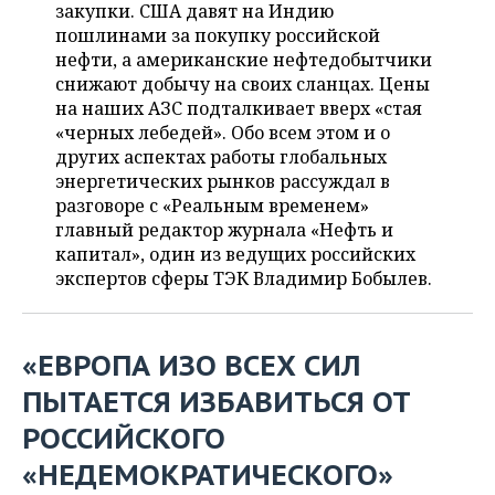
ВОДНЫЕ ВИДЫ СПОРТА
ОБРАЗОВАНИЕ
закупки. США давят на Индию
пошлинами за покупку российской
ХОККЕЙ С МЯЧОМ
ПРОИСШЕСТВИЯ
нефти, а американские нефтедобытчики
снижают добычу на своих сланцах. Цены
на наших АЗС подталкивает вверх «стая
«черных лебедей». Обо всем этом и о
других аспектах работы глобальных
энергетических рынков рассуждал в
разговоре с «Реальным временем»
главный редактор журнала «Нефть и
капитал», один из ведущих российских
экспертов сферы ТЭК Владимир Бобылев.
«ЕВРОПА ИЗО ВСЕХ СИЛ
ПЫТАЕТСЯ ИЗБАВИТЬСЯ ОТ
РОССИЙСКОГО
«НЕДЕМОКРАТИЧЕСКОГО»