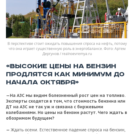
В перспективе стоит ожидать повышения спроса на нефть, потому
что она играет существенную роль в энергобалансе.
Артем
Дергунов / realnoevremya.ru
«ВЫСОКИЕ ЦЕНЫ НА БЕНЗИН
ПРОДЛЯТСЯ КАК МИНИМУМ ДО
НАЧАЛА ОКТЯБРЯ»
—На АЗС мы видим болезненный рост цен на топливо.
Эксперты сходятся в том, что стоимость бензина или
ДТ на АЗС не так уж и связана с биржевыми
колебаниями. Но цены на бензин растут. Чего ждать в
обозримом будущем?
Ждать осени. Естественное падение спроса на бензин,
—