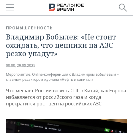
РЕГИОНЫ
ПРОМЫШЛЕННОСТЬ
Владимир Бобылев: «Не стоит
БАШКОРТОСТАН
НОВОСТИ
ожидать, что ценники на АЗС
ТАТАРСТАН
АНАЛИТИКА
резко упадут»
УДМУРТИЯ
НОВОСТИ АНАЛИТИКИ
ЭКОНОМИКА
00:00, 29.08.2025
Мероприятие:
Online-конференция с Владимиром Бобылевым –
ДЕКЛАРАЦИИ О ДОХОДАХ
НОВОСТИ ЭКОНОМИКИ
ПРОМЫШЛЕННОСТЬ
главным редактором журнала «Нефть и капитал»
КОРОЛИ ГОСЗАКАЗА ПФО
ФИНАНСЫ
НОВОСТИ
НЕДВИЖИМОСТЬ
Что мешает России возить СПГ в Китай, как Европа
ПРОМЫШЛЕННОСТИ
избавляется от российского газа и когда
ВУЗЫ ТАТАРСТАНА
БАНКИ
НОВОСТИ НЕДВИЖИМОСТИ
АВТО
прекратится рост цен на российских АЗС
АГРОПРОМ
КОМУ ПРИНАДЛЕЖАТ
БЮДЖЕТ
НОВОСТИ АВТО
БИЗНЕС
ТОРГОВЫЕ ЦЕНТРЫ
МАШИНОСТРОЕНИЕ
ТАТАРСТАНА
ИНВЕСТИЦИИ
НОВОСТИ БИЗНЕСА
ТЕХНОЛОГИИ