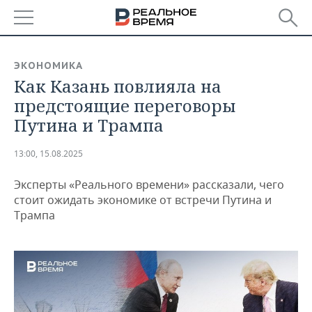
РЕГИОНЫ
ЭКОНОМИКА
Как Казань повлияла на
БАШКОРТОСТАН
НОВОСТИ
предстоящие переговоры
ТАТАРСТАН
АНАЛИТИКА
Путина и Трампа
УДМУРТИЯ
НОВОСТИ АНАЛИТИКИ
ЭКОНОМИКА
13:00, 15.08.2025
ДЕКЛАРАЦИИ О ДОХОДАХ
НОВОСТИ ЭКОНОМИКИ
ПРОМЫШЛЕННОСТЬ
Эксперты «Реального времени» рассказали, чего
стоит ожидать экономике от встречи Путина и
КОРОЛИ ГОСЗАКАЗА ПФО
ФИНАНСЫ
НОВОСТИ
НЕДВИЖИМОСТЬ
Трампа
ПРОМЫШЛЕННОСТИ
ВУЗЫ ТАТАРСТАНА
БАНКИ
НОВОСТИ НЕДВИЖИМОСТИ
АВТО
АГРОПРОМ
КОМУ ПРИНАДЛЕЖАТ
БЮДЖЕТ
НОВОСТИ АВТО
БИЗНЕС
ТОРГОВЫЕ ЦЕНТРЫ
МАШИНОСТРОЕНИЕ
ТАТАРСТАНА
ИНВЕСТИЦИИ
НОВОСТИ БИЗНЕСА
ТЕХНОЛОГИИ