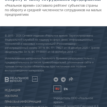
«Реальное время» составило рейтинг субъектов страны
по обороту и средней численности сотрудников на малых
предприятиях
© 2015 - 2026 Сетевое издание «Реальное время» Зарегистрировано
Федеральной службой по надзору в сфере связи, информационных
технологий и массовых коммуникаций (Роскомнадзор) –
регистрационный номер ЭЛ № ФС 77 - 79627 от 18 декабря 2020 г. (ранее
свидетельство Эл № ФС 77-59331 от 18 сентября 2014 г.)
Использование материалов Реального Времени разрешено только с
предварительного согласия правообладателей, упоминание сайта и
прямая гиперссылка обязательны при частичном или полном
воспроизведении материалов.
18+
RU
EN
РЕДАКЦИЯ
РЕКЛАМА
Учредитель ООО «Реальное
ПРАВОВАЯ ИНФОРМАЦИЯ
время»
Главный редактор Саушина А.А.