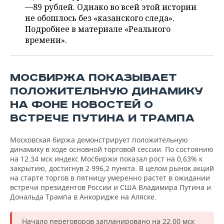
ВОДНЫЕ ВИДЫ СПОРТА
ОБРАЗОВАНИЕ
—89 рублей. Однако во всей этой истории
не обошлось без «казанского следа».
ХОККЕЙ С МЯЧОМ
ПРОИСШЕСТВИЯ
Подробнее в материале «Реального
времени».
МОСБИРЖА ПОКАЗЫВАЕТ
ПОЛОЖИТЕЛЬНУЮ ДИНАМИКУ
НА ФОНЕ НОВОСТЕЙ О
ВСТРЕЧЕ ПУТИНА И ТРАМПА
Московская биржа демонстрирует положительную
динамику в ходе основной торговой сессии. По состоянию
на 12.34 мск индекс Мосбиржи показал рост на 0,63% к
закрытию, достигнув 2 996,2 пункта. В целом рынок акций
на старте торгов в пятницу умеренно растет в ожидании
встречи президентов России и США Владимира Путина и
Дональда Трампа в Анкоридже на Аляске.
Начало переговоров запланировано на 22.00 мск