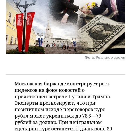
НЕФТЕХИМИЯ
РОЗНИЧНАЯ ТОРГОВЛЯ
НОВОСТИ ТЕХНОЛОГИЙ
МЕРОПРИЯТИЯ
НЕФТЬ
ТРАНСПОРТ
IT
НОВОСТИ МЕРОПРИЯТИЙ
СПОРТ
ОПК
УСЛУГИ
МЕДИА
ВЫЕЗДНАЯ РЕДАКЦИЯ
НОВОСТИ СПОРТА
ОБЩЕСТВО
ЭНЕРГЕТИКА
ТЕЛЕКОММУНИКАЦИИ
БИЗНЕС-БРАНЧИ
ФУТБОЛ
НОВОСТИ ОБЩЕСТВА
ФОТОГАЛЕРЕЯ
Фото: Реальное время
ONLINE-КОНФЕРЕНЦИИ
ХОККЕЙ
ВЛАСТЬ
СЮЖЕТЫ
ОТКРЫТАЯ ЛЕКЦИЯ
БАСКЕТБОЛ
ИНФРАСТРУКТУРА
СПРАВОЧНИК
Московская биржа демонстрирует рост
индексов на фоне новостей о
ВОЛЕЙБОЛ
ИСТОРИЯ
СПИСОК ПЕРСОН
ПОЛНАЯ ВЕРСИЯ
предстоящей встрече Путина и Трампа.
Эксперты прогнозируют, что при
КИБЕРСПОРТ
КУЛЬТУРА
СПИСОК КОМПАНИЙ
позитивном исходе переговоров курс
рубля может укрепиться до 78,5—79
ФИГУРНОЕ КАТАНИЕ
МЕДИЦИНА
рублей за доллар. При нейтральном
сценарии курс останется в диапазоне 80