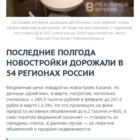
По словам эксперта, казанцам достаточно 1 млн рублей, чтобы
купить квартиру в рассрочку: «И люди как раз покупают с надеждой,
что ставка ЦБ в 2027 или в конце 2026 года снизится».
Максим Платонов / realnoevremya.ru
ПОСЛЕДНИЕ ПОЛГОДА
НОВОСТРОЙКИ ДОРОЖАЛИ В
54 РЕГИОНАХ РОССИИ
Медианная цена «квадрата» новостроек Казани, по
данным «ДомКлик», в марте, напротив, несколько
снизилась: с 249,9 тысячи рублей в феврале до 241,6
рубля в марте (-3,3%). Но это произошло на фоне
прироста активных объявлений до 6,2 тысячи (+403), а
само понятие медианной означает — стоимость из
середины списка, в данном случае — из перечня
объявлений о продаже недвижимости.