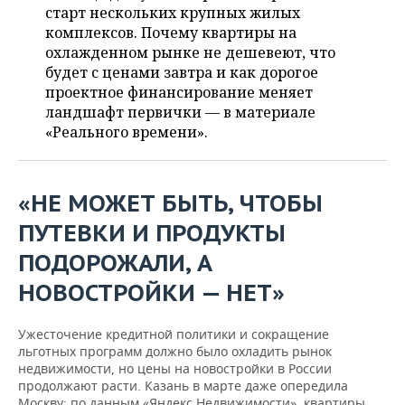
ВОДНЫЕ ВИДЫ СПОРТА
ОБРАЗОВАНИЕ
старт нескольких крупных жилых
комплексов. Почему квартиры на
ХОККЕЙ С МЯЧОМ
ПРОИСШЕСТВИЯ
охлажденном рынке не дешевеют, что
будет с ценами завтра и как дорогое
проектное финансирование меняет
ландшафт первички — в материале
«Реального времени».
«НЕ МОЖЕТ БЫТЬ, ЧТОБЫ
ПУТЕВКИ И ПРОДУКТЫ
ПОДОРОЖАЛИ, А
НОВОСТРОЙКИ — НЕТ»
Ужесточение кредитной политики и сокращение
льготных программ должно было охладить рынок
недвижимости, но цены на новостройки в России
продолжают расти. Казань в марте даже опередила
Москву: по данным «Яндекс.Недвижимости», квартиры