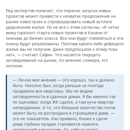
Ряд экспертов полагает, что перенос запуска новых
проектов может привести к нехватке предложения на
рынке новостроек и спровоцировать новый всплеск
удорожания жилья. Но не все с этим согласны. «Я четко
вижу горизонт старта новых проектов в Казани от
эконома до бизнес-класса. Все они будут появляться и эти
планы будут реализованы. Поэтому какого-либо дефицита
жилья мы не получим. Даже предпосылок к этому пока
нет», — считает Сафин. Что касается текущего
затоваривания на рынке, по мнению спикера, это
неплохо:
— Лично мое мнение — это хорошо, так и должно
быть. Нонсенс был, когда раньше за полгода
продавали все квартиры. Мы не видим
затоваренности в сданных домах. Я бы именно так
ее оценивал: когда ЖК сдался, а там куча квартир
непроданных. А то, что большое количество лотов
может быть не распродано в строящемся доме, —
это не показатель. Как правило, ближе к сдаче
дома глубина продаж становится намного
интересней и выгоднее. Да, сейчас много