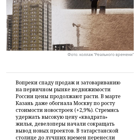
НЕФТЕХИМИЯ
РОЗНИЧНАЯ ТОРГОВЛЯ
НОВОСТИ ТЕХНОЛОГИЙ
МЕРОПРИЯТИЯ
НЕФТЬ
ТРАНСПОРТ
IT
НОВОСТИ МЕРОПРИЯТИЙ
СПОРТ
ОПК
УСЛУГИ
МЕДИА
ВЫЕЗДНАЯ РЕДАКЦИЯ
НОВОСТИ СПОРТА
ОБЩЕСТВО
ЭНЕРГЕТИКА
ТЕЛЕКОММУНИКАЦИИ
БИЗНЕС-БРАНЧИ
ФУТБОЛ
НОВОСТИ ОБЩЕСТВА
ФОТОГАЛЕРЕЯ
Фото: коллаж "Реального времени"
ONLINE-КОНФЕРЕНЦИИ
ХОККЕЙ
ВЛАСТЬ
СЮЖЕТЫ
Вопреки спаду продаж и затовариванию
ОТКРЫТАЯ ЛЕКЦИЯ
БАСКЕТБОЛ
ИНФРАСТРУКТУРА
СПРАВОЧНИК
на первичном рынке недвижимости
России цены продолжают расти. В марте
ВОЛЕЙБОЛ
ИСТОРИЯ
СПИСОК ПЕРСОН
ПОЛНАЯ ВЕРСИЯ
Казань даже обогнала Москву по росту
стоимости новостроек (+2,9%). Стремясь
КИБЕРСПОРТ
КУЛЬТУРА
СПИСОК КОМПАНИЙ
удержать высокую цену «квадрата»
жилья, девелоперы начали сокращать
ФИГУРНОЕ КАТАНИЕ
МЕДИЦИНА
вывод новых проектов. В татарстанской
столице до лучших времен перенесли