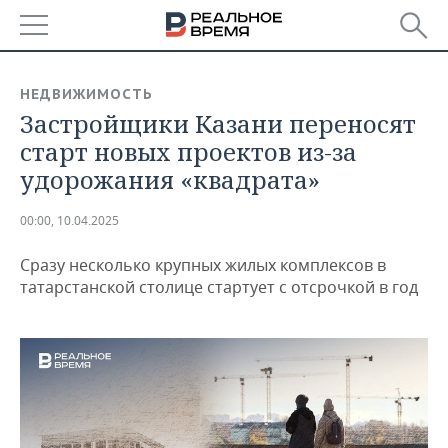
РЕГИОНЫ
НЕДВИЖИМОСТЬ
Застройщики Казани переносят
БАШКОРТОСТАН
НОВОСТИ
старт новых проектов из-за
ТАТАРСТАН
АНАЛИТИКА
удорожания «квадрата»
УДМУРТИЯ
НОВОСТИ АНАЛИТИКИ
ЭКОНОМИКА
00:00, 10.04.2025
ДЕКЛАРАЦИИ О ДОХОДАХ
НОВОСТИ ЭКОНОМИКИ
ПРОМЫШЛЕННОСТЬ
Сразу несколько крупных жилых комплексов в
татарстанской столице стартует с отсрочкой в год
КОРОЛИ ГОСЗАКАЗА ПФО
ФИНАНСЫ
НОВОСТИ
НЕДВИЖИМОСТЬ
ПРОМЫШЛЕННОСТИ
ВУЗЫ ТАТАРСТАНА
БАНКИ
НОВОСТИ НЕДВИЖИМОСТИ
АВТО
АГРОПРОМ
КОМУ ПРИНАДЛЕЖАТ
БЮДЖЕТ
НОВОСТИ АВТО
БИЗНЕС
ТОРГОВЫЕ ЦЕНТРЫ
МАШИНОСТРОЕНИЕ
ТАТАРСТАНА
ИНВЕСТИЦИИ
НОВОСТИ БИЗНЕСА
ТЕХНОЛОГИИ