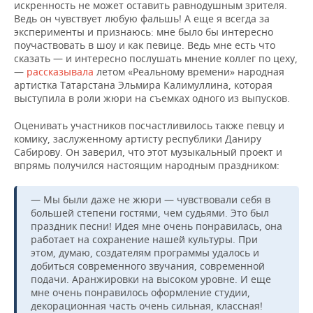
искренность не может оставить равнодушным зрителя.
Ведь он чувствует любую фальшь! А еще я всегда за
эксперименты и признаюсь: мне было бы интересно
поучаствовать в шоу и как певице. Ведь мне есть что
сказать — и интересно послушать мнение коллег по цеху,
—
рассказывала
летом «Реальному времени» народная
артистка Татарстана Эльмира Калимуллина, которая
выступила в роли жюри на съемках одного из выпусков.
Оценивать участников посчастливилось также певцу и
комику, заслуженному артисту республики Даниру
Сабирову. Он заверил, что этот музыкальный проект и
впрямь получился настоящим народным праздником:
— Мы были даже не жюри — чувствовали себя в
большей степени гостями, чем судьями. Это был
праздник песни! Идея мне очень понравилась, она
работает на сохранение нашей культуры. При
этом, думаю, создателям программы удалось и
добиться современного звучания, современной
подачи. Аранжировки на высоком уровне. И еще
мне очень понравилось оформление студии,
декорационная часть очень сильная, классная!