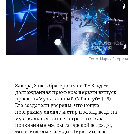
НЕФТЕХИМИЯ
РОЗНИЧНАЯ ТОРГОВЛЯ
НОВОСТИ ТЕХНОЛОГИЙ
МЕРОПРИЯТИЯ
НЕФТЬ
ТРАНСПОРТ
IT
НОВОСТИ МЕРОПРИЯТИЙ
СПОРТ
ОПК
УСЛУГИ
МЕДИА
ВЫЕЗДНАЯ РЕДАКЦИЯ
НОВОСТИ СПОРТА
ОБЩЕСТВО
ЭНЕРГЕТИКА
ТЕЛЕКОММУНИКАЦИИ
БИЗНЕС-БРАНЧИ
ФУТБОЛ
НОВОСТИ ОБЩЕСТВА
ФОТОГАЛЕРЕЯ
Фото: Мария Зверева
ONLINE-КОНФЕРЕНЦИИ
ХОККЕЙ
ВЛАСТЬ
СЮЖЕТЫ
ОТКРЫТАЯ ЛЕКЦИЯ
БАСКЕТБОЛ
ИНФРАСТРУКТУРА
СПРАВОЧНИК
Завтра, 3 октября, зрителей ТНВ ждет
долгожданная премьера: первый выпуск
ВОЛЕЙБОЛ
ИСТОРИЯ
СПИСОК ПЕРСОН
ПОЛНАЯ ВЕРСИЯ
проекта «Музыкальный Сабантуй» (+6).
Его создатели уверены, что новую
КИБЕРСПОРТ
КУЛЬТУРА
СПИСОК КОМПАНИЙ
программу оценят и стар и млад, ведь на
музыкальном ринге встретятся как
ФИГУРНОЕ КАТАНИЕ
МЕДИЦИНА
признанные мэтры татарской эстрады,
так и молодые звезды. Первыми свое