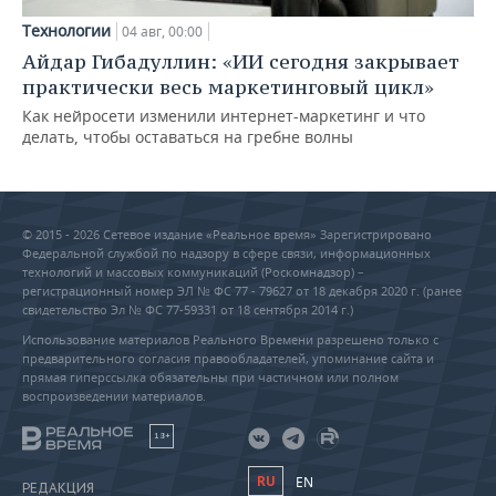
Технологии
04 авг, 00:00
Айдар Гибадуллин: «ИИ сегодня закрывает
практически весь маркетинговый цикл»
Как нейросети изменили интернет-маркетинг и что
делать, чтобы оставаться на гребне волны
© 2015 - 2026 Сетевое издание «Реальное время» Зарегистрировано
Федеральной службой по надзору в сфере связи, информационных
технологий и массовых коммуникаций (Роскомнадзор) –
регистрационный номер ЭЛ № ФС 77 - 79627 от 18 декабря 2020 г. (ранее
свидетельство Эл № ФС 77-59331 от 18 сентября 2014 г.)
Использование материалов Реального Времени разрешено только с
предварительного согласия правообладателей, упоминание сайта и
прямая гиперссылка обязательны при частичном или полном
воспроизведении материалов.
18+
RU
EN
РЕДАКЦИЯ