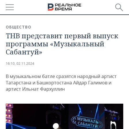
РЕГИОНЫ
ОБЩЕСТВО
ТНВ представит первый выпуск
БАШКОРТОСТАН
НОВОСТИ
программы «Музыкальный
ТАТАРСТАН
АНАЛИТИКА
Сабантуй»
УДМУРТИЯ
НОВОСТИ АНАЛИТИКИ
ЭКОНОМИКА
16:10, 02.11.2024
ДЕКЛАРАЦИИ О ДОХОДАХ
НОВОСТИ ЭКОНОМИКИ
ПРОМЫШЛЕННОСТЬ
В музыкальном батле сразятся народный артист
Татарстана и Башкортостана Айдар Галимов и
КОРОЛИ ГОСЗАКАЗА ПФО
ФИНАНСЫ
НОВОСТИ
НЕДВИЖИМОСТЬ
артист Ильнат Фархуллин
ПРОМЫШЛЕННОСТИ
ВУЗЫ ТАТАРСТАНА
БАНКИ
НОВОСТИ НЕДВИЖИМОСТИ
АВТО
АГРОПРОМ
КОМУ ПРИНАДЛЕЖАТ
БЮДЖЕТ
НОВОСТИ АВТО
БИЗНЕС
ТОРГОВЫЕ ЦЕНТРЫ
МАШИНОСТРОЕНИЕ
ТАТАРСТАНА
ИНВЕСТИЦИИ
НОВОСТИ БИЗНЕСА
ТЕХНОЛОГИИ