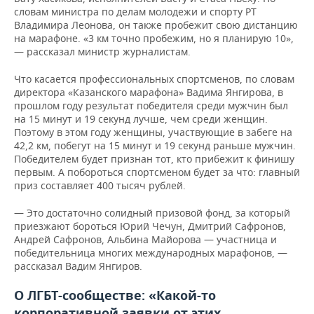
словам министра по делам молодежи и спорту РТ
Владимира Леонова, он также пробежит свою дистанцию
на марафоне. «3 км точно пробежим, но я планирую 10»,
— рассказал министр журналистам.
Что касается профессиональных спортсменов, по словам
директора «Казанского марафона» Вадима Янгирова, в
прошлом году результат победителя среди мужчин был
на 15 минут и 19 секунд лучше, чем среди женщин.
Поэтому в этом году женщины, участвующие в забеге на
42,2 км, побегут на 15 минут и 19 секунд раньше мужчин.
Победителем будет признан тот, кто прибежит к финишу
первым. А побороться спортсменом будет за что: главный
приз составляет 400 тысяч рублей.
— Это достаточно солидный призовой фонд, за который
приезжают бороться Юрий Чечун, Дмитрий Сафронов,
Андрей Сафронов, Альбина Майорова — участница и
победительница многих международных марафонов, —
рассказал Вадим Янгиров.
О ЛГБТ-сообществе: «Какой-то
корпоративной заявки от этих