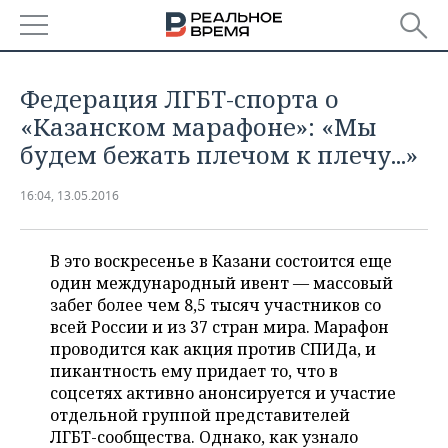
РЕГИОНЫ
Федерация ЛГБТ-спорта о
БАШКОРТОСТАН
НОВОСТИ
«Казанском марафоне»: «Мы
будем бежать плечом к плечу...»
ТАТАРСТАН
АНАЛИТИКА
16:04, 13.05.2016
УДМУРТИЯ
НОВОСТИ АНАЛИТИКИ
ЭКОНОМИКА
ДЕКЛАРАЦИИ О ДОХОДАХ
НОВОСТИ ЭКОНОМИКИ
ПРОМЫШЛЕННОСТЬ
В это воскресенье в Казани состоится еще
один международный ивент — массовый
КОРОЛИ ГОСЗАКАЗА ПФО
ФИНАНСЫ
НОВОСТИ
НЕДВИЖИМОСТЬ
забег более чем 8,5 тысяч участников со
ПРОМЫШЛЕННОСТИ
всей России и из 37 стран мира. Марафон
ВУЗЫ ТАТАРСТАНА
БАНКИ
НОВОСТИ НЕДВИЖИМОСТИ
АВТО
проводится как акция против СПИДа, и
АГРОПРОМ
пикантность ему придает то, что в
соцсетях активно анонсируется и участие
КОМУ ПРИНАДЛЕЖАТ
БЮДЖЕТ
НОВОСТИ АВТО
БИЗНЕС
ТОРГОВЫЕ ЦЕНТРЫ
МАШИНОСТРОЕНИЕ
отдельной группой представителей
ТАТАРСТАНА
ЛГБТ-сообщества. Однако, как узнало
ИНВЕСТИЦИИ
НОВОСТИ БИЗНЕСА
ТЕХНОЛОГИИ