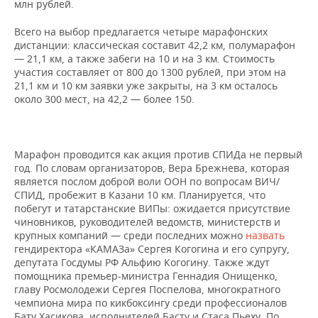
ВОДНЫЕ ВИДЫ СПОРТА
ОБРАЗОВАНИЕ
млн рублей.
Всего на выбор предлагается четыре марафонских
ХОККЕЙ С МЯЧОМ
ПРОИСШЕСТВИЯ
дистанции: классическая составит 42,2 км, полумарафон
— 21,1 км, а также забеги на 10 и на 3 км. Стоимость
участия составляет от 800 до 1300 рублей, при этом на
21,1 км и 10 км заявки уже закрыты, на 3 км осталось
около 300 мест, на 42,2 — более 150.
Марафон проводится как акция против СПИДа не первый
год. По словам организаторов, Вера Брежнева, которая
является послом доброй воли ООН по вопросам ВИЧ/
СПИД, пробежит в Казани 10 км. Планируется, что
побегут и татарстанские ВИПы: ожидается присутствие
чиновников, руководителей ведомств, министерств и
крупных компаний — среди последних можно
назвать
гендиректора «КАМАЗа» Сергея Когогина и его супругу,
депутата Госдумы РФ Альфию Когогину. Также ждут
помощника премьер-министра Геннадия Онищенко,
главу Росмолодежи Сергея Поспелова, многократного
чемпиона мира по кикбоксингу среди профессионалов
Бату Хасикова, исполнителей Басту и Стаса Пьеху. По