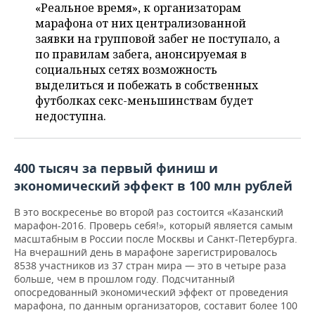
НЕФТЕХИМИЯ
«Реальное время», к организаторам
марафона от них централизованной
РОЗНИЧНАЯ ТОРГОВЛЯ
НОВОСТИ ТЕХНОЛОГИЙ
МЕРОПРИЯТИЯ
НЕФТЬ
заявки на групповой забег не поступало, а
по правилам забега, анонсируемая в
ТРАНСПОРТ
IT
НОВОСТИ МЕРОПРИЯТИЙ
СПОРТ
ОПК
социальных сетях возможность
выделиться и побежать в собственных
УСЛУГИ
МЕДИА
ВЫЕЗДНАЯ РЕДАКЦИЯ
НОВОСТИ СПОРТА
ОБЩЕСТВО
футболках секс-меньшинствам будет
ЭНЕРГЕТИКА
недоступна.
ТЕЛЕКОММУНИКАЦИИ
БИЗНЕС-БРАНЧИ
ФУТБОЛ
НОВОСТИ ОБЩЕСТВА
ФОТОГАЛЕРЕЯ
ONLINE-КОНФЕРЕНЦИИ
ХОККЕЙ
ВЛАСТЬ
СЮЖЕТЫ
400 тысяч за первый финиш и
экономический эффект в 100 млн рублей
ОТКРЫТАЯ ЛЕКЦИЯ
БАСКЕТБОЛ
ИНФРАСТРУКТУРА
СПРАВОЧНИК
В это воскресенье во второй раз состоится «Казанский
ВОЛЕЙБОЛ
ИСТОРИЯ
СПИСОК ПЕРСОН
ПОЛНАЯ ВЕРСИЯ
марафон-2016. Проверь себя!», который является самым
масштабным в России после Москвы и Санкт-Петербурга.
На вчерашний день в марафоне зарегистрировалось
КИБЕРСПОРТ
КУЛЬТУРА
СПИСОК КОМПАНИЙ
8538 участников из 37 стран мира — это в четыре раза
больше, чем в прошлом году. Подсчитанный
ФИГУРНОЕ КАТАНИЕ
МЕДИЦИНА
опосредованный экономический эффект от проведения
марафона, по данным организаторов, составит более 100