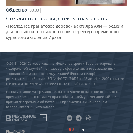
Общество
00:00
Стеклянное время, стеклянная страна
«Последнее гранатовое дерево» Бахтияра Али — редкий
для российского книжного поля перевод современного
курдского автора из Ирака
© 2015 - 2026 Сетевое издание «Реальное время» Зарегистрировано
Федеральной службой по надзору в сфере связи, информационных
технологий и массовых коммуникаций (Роскомнадзор) –
регистрационный номер ЭЛ № ФС 77 - 79627 от 18 декабря 2020 г. (ранее
свидетельство Эл № ФС 77-59331 от 18 сентября 2014 г.)
Использование материалов Реального Времени разрешено только с
предварительного согласия правообладателей, упоминание сайта и
прямая гиперссылка обязательны при частичном или полном
воспроизведении материалов.
18+
RU
EN
РЕДАКЦИЯ