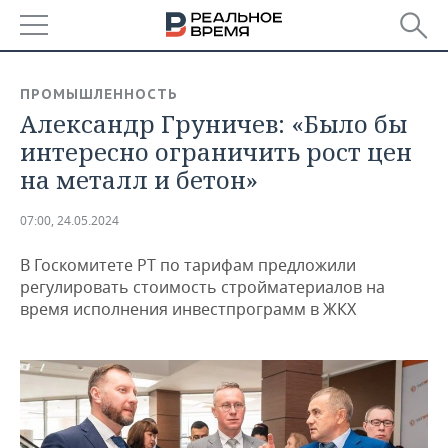
РЕГИОНЫ
ПРОМЫШЛЕННОСТЬ
Александр Груничев: «Было бы
БАШКОРТОСТАН
НОВОСТИ
интересно ограничить рост цен
ТАТАРСТАН
АНАЛИТИКА
на металл и бетон»
УДМУРТИЯ
НОВОСТИ АНАЛИТИКИ
ЭКОНОМИКА
07:00, 24.05.2024
ДЕКЛАРАЦИИ О ДОХОДАХ
НОВОСТИ ЭКОНОМИКИ
ПРОМЫШЛЕННОСТЬ
В Госкомитете РТ по тарифам предложили
регулировать стоимость стройматериалов на
КОРОЛИ ГОСЗАКАЗА ПФО
ФИНАНСЫ
НОВОСТИ
НЕДВИЖИМОСТЬ
время исполнения инвестпрограмм в ЖКХ
ПРОМЫШЛЕННОСТИ
ВУЗЫ ТАТАРСТАНА
БАНКИ
НОВОСТИ НЕДВИЖИМОСТИ
АВТО
АГРОПРОМ
КОМУ ПРИНАДЛЕЖАТ
БЮДЖЕТ
НОВОСТИ АВТО
БИЗНЕС
ТОРГОВЫЕ ЦЕНТРЫ
МАШИНОСТРОЕНИЕ
ТАТАРСТАНА
ИНВЕСТИЦИИ
НОВОСТИ БИЗНЕСА
ТЕХНОЛОГИИ