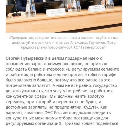
«Предприятия, которые не справляются и постоянно убыточные,
должны уйти с рынка», — считает Александр Груничев.
предоставлено пресс-службой АО "Татэнергосбыт"
Сергей Пузыревский в целом поддержал идею о
повышении зарплат коммунальщиков, но призвал
соблюдать баланс интересов: «В регулируемом сегменте
и работник, и работодатель не против, чтобы в тарифе
было заложено больше, потому что все равно за это
потребитель заплатит. А нам не все равно, государство
должно учитывать, что услугу потребляет и работник
конкурентной сферы. Мы должны найти золотую
середину, при которой и переплаты не будет, и
достойные зарплаты на предприятии [будут]». Как
вариант, замглавы ФАС России предложил внедрять
конкурентные механизмы отбора поставщиков для
регулируемых организаций. Призвал коллег поделиться