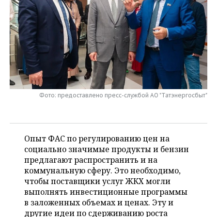
НЕФТЕХИМИЯ
РОЗНИЧНАЯ ТОРГОВЛЯ
НОВОСТИ ТЕХНОЛОГИЙ
МЕРОПРИЯТИЯ
НЕФТЬ
ТРАНСПОРТ
IT
НОВОСТИ МЕРОПРИЯТИЙ
СПОРТ
ОПК
УСЛУГИ
МЕДИА
ВЫЕЗДНАЯ РЕДАКЦИЯ
НОВОСТИ СПОРТА
ОБЩЕСТВО
ЭНЕРГЕТИКА
ТЕЛЕКОММУНИКАЦИИ
БИЗНЕС-БРАНЧИ
ФУТБОЛ
НОВОСТИ ОБЩЕСТВА
ФОТОГАЛЕРЕЯ
Фото: предоставлено пресс-службой АО "Татэнергосбыт"
ONLINE-КОНФЕРЕНЦИИ
ХОККЕЙ
ВЛАСТЬ
СЮЖЕТЫ
ОТКРЫТАЯ ЛЕКЦИЯ
БАСКЕТБОЛ
ИНФРАСТРУКТУРА
СПРАВОЧНИК
Опыт ФАС по регулированию цен на
социально значимые продукты и бензин
ВОЛЕЙБОЛ
ИСТОРИЯ
СПИСОК ПЕРСОН
ПОЛНАЯ ВЕРСИЯ
предлагают распространить и на
коммунальную сферу. Это необходимо,
КИБЕРСПОРТ
КУЛЬТУРА
СПИСОК КОМПАНИЙ
чтобы поставщики услуг ЖКХ могли
выполнять инвестиционные программы
ФИГУРНОЕ КАТАНИЕ
МЕДИЦИНА
в заложенных объемах и ценах. Эту и
другие идеи по сдерживанию роста