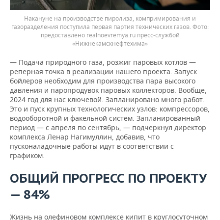
Накануне на производстве пиролиза, компримирования и
газоразделения поступила первая партия технических газов.
предоставлено realnoevremya.ru пресс-службой
«Нижнекамскнефтехима»
— Подача природного газа, розжиг паровых котлов —
реперная точка в реализации нашего проекта. Запуск
бойлеров необходим для производства пара высокого
давления и паропродувок паровых коллекторов. Вообще,
2024 год для нас ключевой. Запланировано много работ.
Это и пуск крупных технологических узлов: компрессоров,
водооборотной и факельной систем. Запланированный
период — с апреля по сентябрь, — подчеркнул директор
комплекса Ленар Нагимуллин, добавив, что
пусконаладочные работы идут в соответствии с
графиком.
ОБЩИЙ ПРОГРЕСС ПО ПРОЕКТУ
— 84%
Жизнь на олефиновом комплексе кипит в круглосуточном