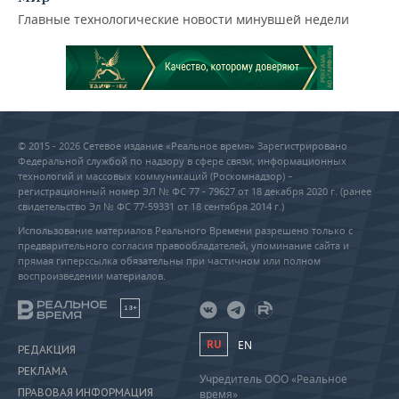
Главные технологические новости минувшей недели
© 2015 - 2026 Сетевое издание «Реальное время» Зарегистрировано
Федеральной службой по надзору в сфере связи, информационных
технологий и массовых коммуникаций (Роскомнадзор) –
регистрационный номер ЭЛ № ФС 77 - 79627 от 18 декабря 2020 г. (ранее
свидетельство Эл № ФС 77-59331 от 18 сентября 2014 г.)
Использование материалов Реального Времени разрешено только с
предварительного согласия правообладателей, упоминание сайта и
прямая гиперссылка обязательны при частичном или полном
воспроизведении материалов.
18+
RU
EN
РЕДАКЦИЯ
РЕКЛАМА
Учредитель ООО «Реальное
ПРАВОВАЯ ИНФОРМАЦИЯ
время»