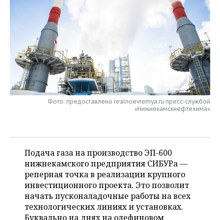
НЕФТЕХИМИЯ
РОЗНИЧНАЯ ТОРГОВЛЯ
НОВОСТИ ТЕХНОЛОГИЙ
МЕРОПРИЯТИЯ
НЕФТЬ
ТРАНСПОРТ
IT
НОВОСТИ МЕРОПРИЯТИЙ
СПОРТ
ОПК
УСЛУГИ
МЕДИА
ВЫЕЗДНАЯ РЕДАКЦИЯ
НОВОСТИ СПОРТА
ОБЩЕСТВО
ЭНЕРГЕТИКА
ТЕЛЕКОММУНИКАЦИИ
БИЗНЕС-БРАНЧИ
ФУТБОЛ
НОВОСТИ ОБЩЕСТВА
ФОТОГАЛЕРЕЯ
Фото: предоставлено realnoevremya.ru пресс-службой
ONLINE-КОНФЕРЕНЦИИ
ХОККЕЙ
ВЛАСТЬ
СЮЖЕТЫ
«Нижнекамскнефтехима»
ОТКРЫТАЯ ЛЕКЦИЯ
БАСКЕТБОЛ
ИНФРАСТРУКТУРА
СПРАВОЧНИК
Подача газа на производство ЭП-600
ВОЛЕЙБОЛ
ИСТОРИЯ
СПИСОК ПЕРСОН
ПОЛНАЯ ВЕРСИЯ
нижнекамского предприятия СИБУРа —
реперная точка в реализации крупного
КИБЕРСПОРТ
КУЛЬТУРА
СПИСОК КОМПАНИЙ
инвестиционного проекта. Это позволит
начать пусконаладочные работы на всех
ФИГУРНОЕ КАТАНИЕ
МЕДИЦИНА
технологических линиях и установках.
Буквально на днях на олефиновом