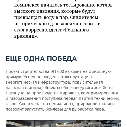
ВОДНЫЕ ВИДЫ СПОРТА
ОБРАЗОВАНИЕ
комплексе началось тестирование котлов
высокого давления, которые будут
ХОККЕЙ С МЯЧОМ
ПРОИСШЕСТВИЯ
превращать воду в пар. Свидетелем
исторического для заводчан события
стал корреспондент «Реального
времени».
ЕЩЕ ОДНА ПОБЕДА
Проект строительства ЭП-600 выходит на финишную
прямую. Успешно введены в эксплуатацию
энергетическая инфраструктура, повысительная
насосная станция, объекты общезаводского хозяйства.
Накануне на производстве пиролиза, компримирования
и газоразделения поступила первая партия технических
газов. Как отмечают специалисты, природное топливо
позволит запустить бойлеры для выработки пара.