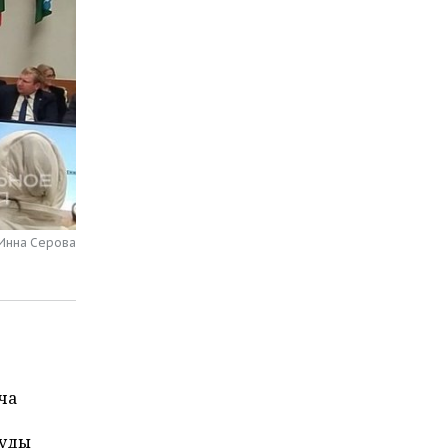
 Инна Серова
ча
туды