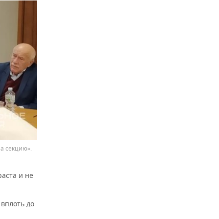
а секцию».
раста и не
 вплоть до