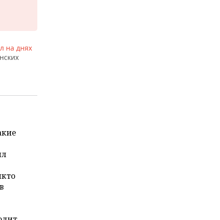
л на днях
нских
акие
ил
»
икто
в
одит.