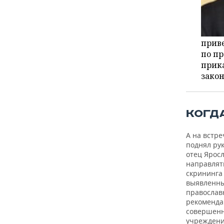
прив
по пр
прика
зако
КОГД
А на встр
поднял ру
отец Ярос
направлят
скрининга
выявленны
православ
рекомендац
совершенн
учреждени