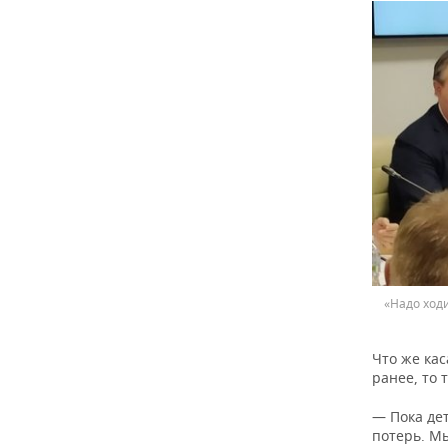
«Надо ход
Что же кас
ранее, то 
— Пока де
потерь. Мы