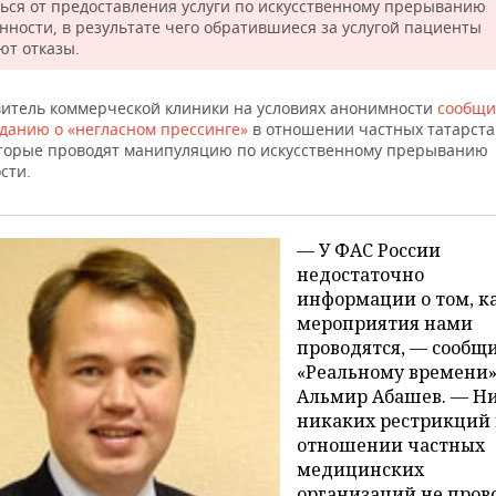
ться от предоставления услуги по искусственному прерыванию
нности, в результате чего обратившиеся за услугой пациенты
ют отказы.
витель коммерческой клиники на условиях анонимности
сообщи
данию о «негласном прессинге»
в отношении частных татарста
оторые проводят манипуляцию по искусственному прерыванию
сти.
— У ФАС России
недостаточно
информации о том, к
мероприятия нами
проводятся, — сообщ
«Реальному времени
Альмир Абашев. — Н
никаких рестрикций 
отношении частных
медицинских
организаций не пров