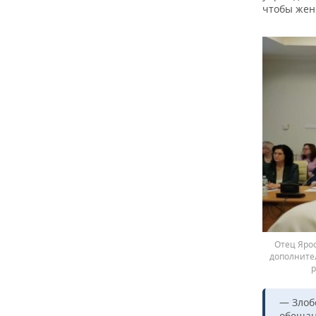
чтобы жен
Отец Яро
дополните
р
— Злоб
обещан