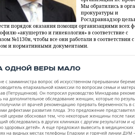
Мы обратились в орг
прокуратуры и
Росздравнадзор цель
ести порядок оказания помощи организациями всех 
офилю «акушертво и гинекология» в соответствие с
зом №1130н, чтобы все они работали в соответствии с
ном и нормативными документами.
А ОДНОЙ ВЕРЫ МАЛО
ече с замминистра вопрос об искусственном прерывании берем
ководитель епархиальной комиссии по вопросам семьи и матер
лав (Петрущенков). Он попросил руководство Минздрава реком
ь на дополнительное обследование женщин, которые по резул
 получили от врачей рекомендацию прервать беременность в с
ми дефектами развития плода. Это предложение представител
ной церкви обосновал тем, что некоторые женщины после таки
ий обследовались в других клиниках с другим результатом и «
о здоровых детей». А еще предложил вывесить в медицинских
ях на видных местах телефоны Епархии и горячей линии ДУМ —