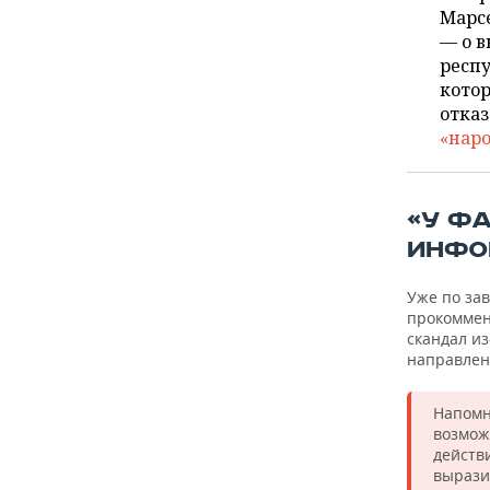
ВОДНЫЕ ВИДЫ СПОРТА
ОБРАЗОВАНИЕ
Марсе
— о 
ХОККЕЙ С МЯЧОМ
ПРОИСШЕСТВИЯ
респу
кото
отказ
«нар
«У Ф
ИНФО
Уже по за
прокоммен
скандал из
направлен
Напомн
возмож
действ
вырази