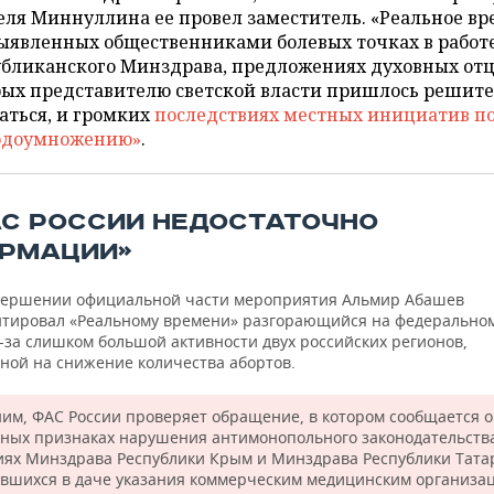
ля Миннуллина ее провел заместитель. «Реальное вр
выявленных общественниками болевых точках в работ
бликанского Минздрава, предложениях духовных отцо
рых представителю светской власти пришлось решит
аться, и громких
последствиях местных инициатив п
одоумножению»
.
АС РОССИИ НЕДОСТАТОЧНО
РМАЦИИ»
вершении официальной части мероприятия Альмир Абашев
тировал «Реальному времени» разгорающийся на федерально
-за слишком большой активности двух российских регионов,
ной на снижение количества абортов.
им, ФАС России проверяет обращение, в котором сообщается о
ных признаках нарушения антимонопольного законодательств
иях Минздрава Республики Крым и Минздрава Республики Тата
вшихся в даче указания коммерческим медицинским организа