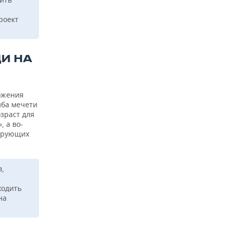
ы
роект
ДИ НА
ожения
йба мечети
озраст для
, а во-
верующих
в,
ходить
на