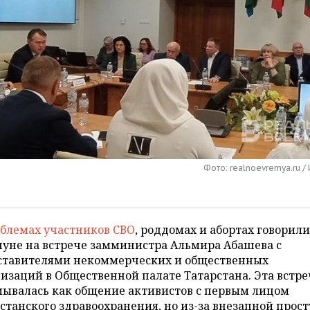
Фото: realnoevremya.ru /
блемах участников СВО
, роддомах и абортах говорили
нуне на встрече замминистра Альмира Абашева с
ставителями некоммерческих и общественных
изаций в Общественной палате Татарстана. Эта встре
мывалась как общение активистов с первым лицом
станского здравоохранения, но из-за внезапной прос