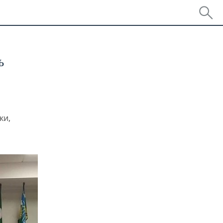
ь
ки,