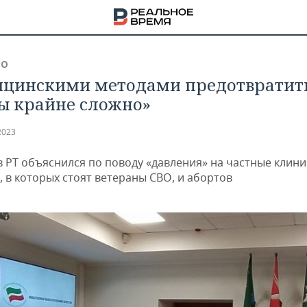
ВО
цинскими методами предотвратит
ы крайне сложно»
2023
 РТ объяснился по поводу «давления» на частные клини
, в которых стоят ветераны СВО, и абортов
НА