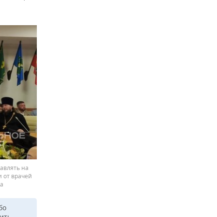
авлять на
 от врачей
ва
бо
ить