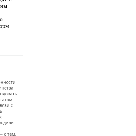
аны
ю
форм
енности
инства
ендовать
ьтатам
вязи с
ь
х
родили
 с тем,