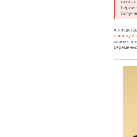
отказа
береме
получа
А предста
нашему из
клиник, к
беременно