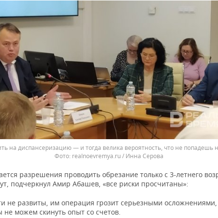
ить на диспансеризацию — и тогда велика вероятность, что не попадешь н
realnoevremya.ru / Инна Серова
ается разрешения проводить обрезание только с 3-летнего воз
тут, подчеркнул Амир Абашев, «все риски просчитаны»:
ти не развиты, им операция грозит серьезными осложнениями,
 не можем скинуть опыт со счетов.