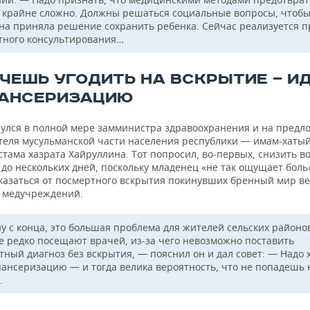
 крайне сложно. Должны решаться социальные вопросы, чтоб
а приняла решение сохранить ребенка. Сейчас реализуется п
тного консультирования…
ОЧЕШЬ УГОДИТЬ НА ВСКРЫТИЕ — И
АНСЕРИЗАЦИЮ
нулся в полной мере замминистра здравоохранения и на предл
теля мусульманской части населения республики — имам-хаты
стама хазрата Хайруллина. Тот попросил, во-первых, снизить в
до нескольких дней, поскольку младенец «не так ощущает боль»
тказаться от посмертного вскрытия покинувших бренный мир 
 медучреждений.
у с конца, это большая проблема для жителей сельских районо
е редко посещают врачей, из-за чего невозможно поставить
тный диагноз без вскрытия, — пояснил он и дал совет: — Надо 
пансеризацию — и тогда велика вероятность, что не попадешь 
.