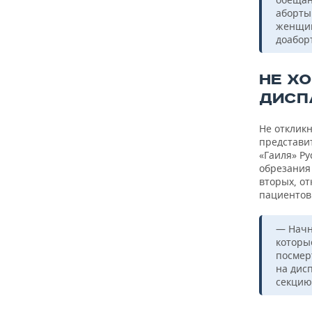
аборты
женщин
доабор
НЕ Х
ДИСП
Не отклик
представи
«Гаиля» Ру
обрезания 
вторых, о
пациентов
— Начн
которы
посмер
на дис
секцию