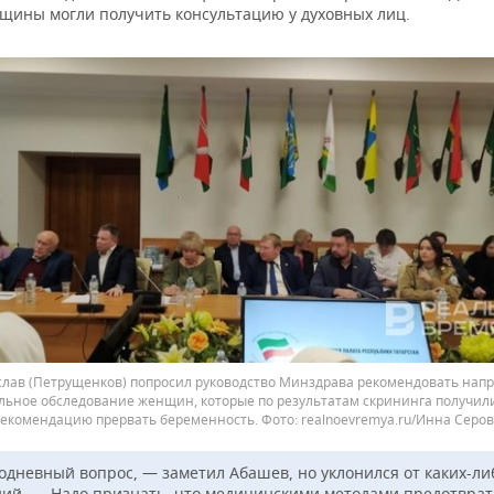
щины могли получить консультацию у духовных лиц.
слав (Петрущенков) попросил руководство Минздрава рекомендовать напр
льное обследование женщин, которые по результатам скрининга получили
екомендацию прервать беременность.
realnoevremya.ru/Инна Серо
одневный вопрос, — заметил Абашев, но уклонился от каких-ли
ий. — Надо признать, что медицинскими методами предотврат