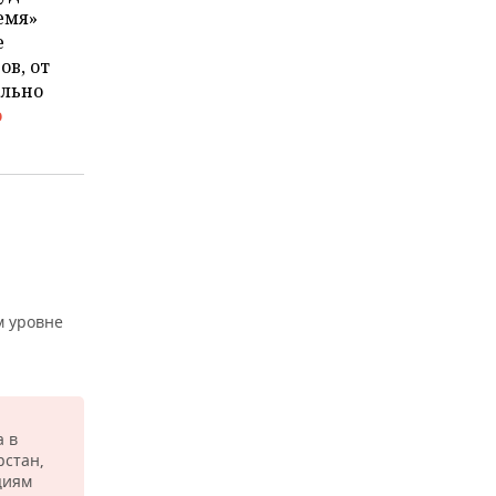
емя»
е
в, от
ельно
о
м уровне
а в
рстан,
циям