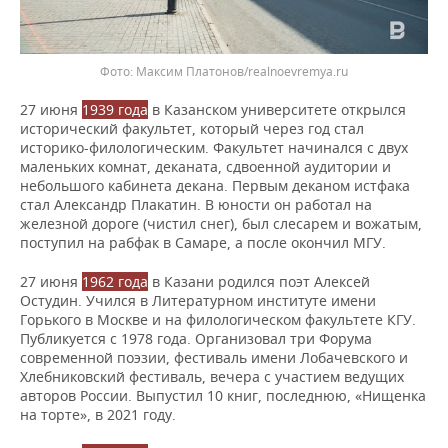
Фото: Максим Платонов/realnoevremya.ru
27 июня
1939 года
в Казанском университете открылся
исторический факультет, который через год стал
историко-филологическим. Факультет начинался с двух
маленьких комнат, деканата, сдвоенной аудитории и
небольшого кабинета декана. Первым деканом истфака
стал Александр Плакатин. В юности он работал на
железной дороге (чистил снег), был слесарем и вожатым,
поступил на рабфак в Самаре, а после окончил МГУ.
27 июня
1962 года
в Казани родился поэт Алексей
Остудин. Учился в Литературном институте имени
Горького в Москве и на филологическом факультете КГУ.
Публикуется с 1978 года. Организовал три Форума
современной поэзии, фестиваль имени Лобачевского и
Хлебниковский фестиваль, вечера с участием ведущих
авторов России. Выпустил 10 книг, последнюю, «Нищенка
на торте», в 2021 году.