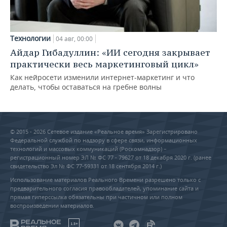
Технологии
04 авг, 00:00
Айдар Гибадуллин: «ИИ сегодня закрывает
практически весь маркетинговый цикл»
Как нейросети изменили интернет-маркетинг и что
делать, чтобы оставаться на гребне волны
© 2015 - 2026 Сетевое издание «Реальное время» Зарегистрировано
Федеральной службой по надзору в сфере связи, информационных
технологий и массовых коммуникаций (Роскомнадзор) –
регистрационный номер ЭЛ № ФС 77 - 79627 от 18 декабря 2020 г. (ранее
свидетельство Эл № ФС 77-59331 от 18 сентября 2014 г.)
Использование материалов Реального Времени разрешено только с
предварительного согласия правообладателей, упоминание сайта и
прямая гиперссылка обязательны при частичном или полном
воспроизведении материалов.
18+