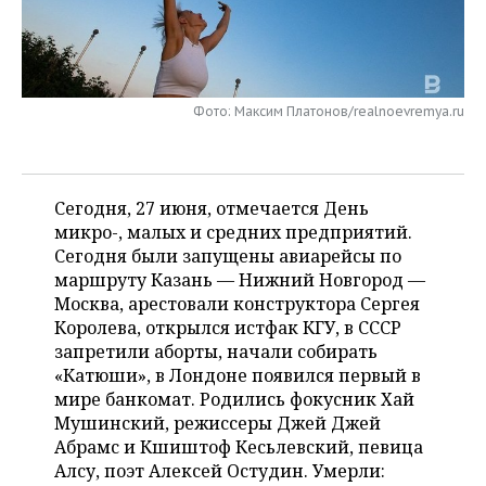
НЕФТЕХИМИЯ
РОЗНИЧНАЯ ТОРГОВЛЯ
НОВОСТИ ТЕХНОЛОГИЙ
МЕРОПРИЯТИЯ
НЕФТЬ
ТРАНСПОРТ
IT
НОВОСТИ МЕРОПРИЯТИЙ
СПОРТ
ОПК
Фото: Максим Платонов/realnoevremya.ru
УСЛУГИ
МЕДИА
ВЫЕЗДНАЯ РЕДАКЦИЯ
НОВОСТИ СПОРТА
ОБЩЕСТВО
ЭНЕРГЕТИКА
ТЕЛЕКОММУНИКАЦИИ
БИЗНЕС-БРАНЧИ
ФУТБОЛ
НОВОСТИ ОБЩЕСТВА
ФОТОГАЛЕРЕЯ
Сегодня, 27 июня, отмечается День
микро-, малых и средних предприятий.
ONLINE-КОНФЕРЕНЦИИ
ХОККЕЙ
ВЛАСТЬ
СЮЖЕТЫ
Сегодня были запущены авиарейсы по
маршруту Казань — Нижний Новгород —
ОТКРЫТАЯ ЛЕКЦИЯ
БАСКЕТБОЛ
ИНФРАСТРУКТУРА
СПРАВОЧНИК
Москва, арестовали конструктора Сергея
Королева, открылся истфак КГУ, в СССР
ВОЛЕЙБОЛ
ИСТОРИЯ
СПИСОК ПЕРСОН
ПОЛНАЯ ВЕРСИЯ
запретили аборты, начали собирать
«Катюши», в Лондоне появился первый в
КИБЕРСПОРТ
КУЛЬТУРА
СПИСОК КОМПАНИЙ
мире банкомат. Родились фокусник Хай
Мушинский, режиссеры Джей Джей
ФИГУРНОЕ КАТАНИЕ
МЕДИЦИНА
Абрамс и Кшиштоф Кесьлевский, певица
Алсу, поэт Алексей Остудин. Умерли: