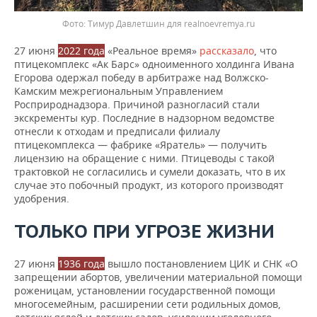
Фото: Тимур Давлетшин для realnoevremya.ru
27 июня
2022 года
«Реальное время»
рассказало
, что
птицекомплекс «Ак Барс» одноименного холдинга Ивана
Егорова одержал победу в арбитраже над Волжско-
Камским межрегиональным Управлением
Росприроднадзора. Причиной разногласий стали
экскременты кур. Последние в надзорном ведомстве
отнесли к отходам и предписали филиалу
птицекомплекса — фабрике «Яратель» — получить
лицензию на обращение с ними. Птицеводы с такой
трактовкой не согласились и сумели доказать, что в их
случае это побочный продукт, из которого производят
удобрения.
ТОЛЬКО ПРИ УГРОЗЕ ЖИЗНИ
27 июня
1936 года
вышло постановлением ЦИК и СНК «О
запрещении абортов, увеличении материальной помощи
роженицам, установлении государственной помощи
многосемейным, расширении сети родильных домов,