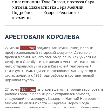
ВОДНЫЕ ВИДЫ СПОРТА
ОБРАЗОВАНИЕ
писательница Туве Янссон, поэтесса Сара
Уитман, шахматистка Вера Менчик.
ХОККЕЙ С МЯЧОМ
ПРОИСШЕСТВИЯ
Подробнее — в обзоре «Реального
времени».
АРЕСТОВАЛИ КОРОЛЕВА
27 июня
1908 года
родился Хай Мушинский, первый
профессиональный татарский фокусник. Детство он
провел в землянке, его отец умер рано. Хай учился на
физфаке в Оренбурге, где ходил в местный театр, после
чего отправился учиться в Казанский театральный
техникум. С 1946 года он иллюзионист-манипулятор в
филармонии, а с 1956 года работал в составе первой
цирковой труппы.
27 июня
1924 года
из открывшегося в городе аэропорта, в
районе Горок, в первый рейс отправился самолет,
следующий по маршруту Казань — Нижний Новгород —
Москва. Фамилия пилота — Гаркави. Через 4 года
появилось и второе направление: Москва — Свердловск