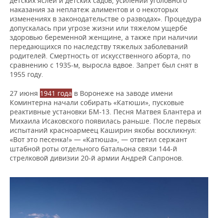
детских яслей и детских садов, усилении уголовного
наказания за неплатеж алиментов и о некоторых
изменениях в законодательстве о разводах». Процедура
допускалась при угрозе жизни или тяжелом ущербе
здоровью беременной женщине, а также при наличии
передающихся по наследству тяжелых заболеваний
родителей. Смертность от искусственного аборта, по
сравнению с 1935-м, выросла вдвое. Запрет был снят в
1955 году.
27 июня
1941 года
в Воронеже на заводе имени
Коминтерна начали собирать «Катюши», пусковые
реактивные установки БМ-13. Песня Матвея Блантера и
Михаила Исаковского появилась раньше. После первых
испытаний красноармеец Каширин якобы воскликнул:
«Вот это песенка!» — «Катюша», — ответил сержант
штабной роты отдельного батальона связи 144-й
стрелковой дивизии 20-й армии Андрей Сапронов.