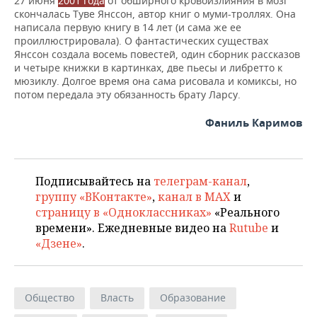
27 июня
2001 года
от обширного кровоизлияния в мозг
скончалась Туве Янссон, автор книг о муми-троллях. Она
написала первую книгу в 14 лет (и сама же ее
проиллюстрировала). О фантастических cуществах
Янссон создала восемь повестей, один сборник рассказов
и четыре книжки в картинках, две пьесы и либретто к
мюзиклу. Долгое время она сама рисовала и комиксы, но
потом передала эту обязанность брату Ларсу.
Фаниль Каримов
Подписывайтесь на
телеграм-канал
,
группу «ВКонтакте»
,
канал в MAX
и
страницу в «Одноклассниках»
«Реального
времени». Ежедневные видео на
Rutube
и
«Дзене»
.
Общество
Власть
Образование