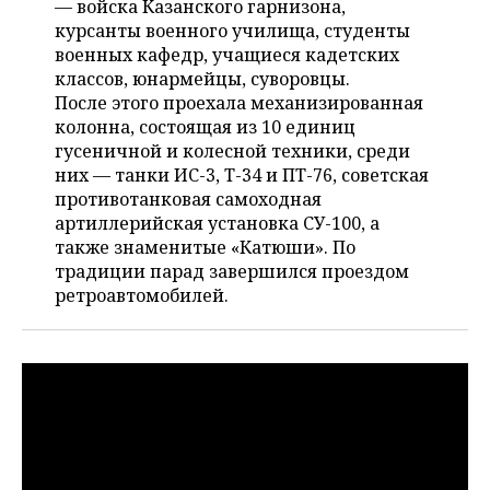
ВОДНЫЕ ВИДЫ СПОРТА
ОБРАЗОВАНИЕ
— войска Казанского гарнизона,
курсанты военного училища, студенты
ХОККЕЙ С МЯЧОМ
ПРОИСШЕСТВИЯ
военных кафедр, учащиеся кадетских
классов, юнармейцы, суворовцы.
После этого проехала механизированная
колонна, состоящая из 10 единиц
гусеничной и колесной техники, среди
них — танки ИС-3, Т-34 и ПТ-76, советская
противотанковая самоходная
артиллерийская установка СУ-100, а
также знаменитые «Катюши». По
традиции парад завершился проездом
ретроавтомобилей.