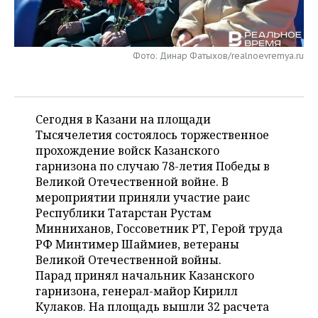
НЕФТЕХИМИЯ
РОЗНИЧНАЯ ТОРГОВЛЯ
НОВОСТИ ТЕХНОЛОГИЙ
МЕРОПРИЯТИЯ
НЕФТЬ
Фото: Динар Фатыхов/realnoevremya.ru
ТРАНСПОРТ
IT
НОВОСТИ МЕРОПРИЯТИЙ
СПОРТ
ОПК
УСЛУГИ
МЕДИА
ВЫЕЗДНАЯ РЕДАКЦИЯ
НОВОСТИ СПОРТА
ОБЩЕСТВО
ЭНЕРГЕТИКА
Сегодня в Казани на площади
ТЕЛЕКОММУНИКАЦИИ
БИЗНЕС-БРАНЧИ
ФУТБОЛ
НОВОСТИ ОБЩЕСТВА
ФОТОГАЛЕРЕЯ
Тысячелетия состоялось торжественное
прохождение войск Казанского
ONLINE-КОНФЕРЕНЦИИ
ХОККЕЙ
ВЛАСТЬ
СЮЖЕТЫ
гарнизона по случаю 78-летия Победы в
Великой Отечественной войне. В
ОТКРЫТАЯ ЛЕКЦИЯ
БАСКЕТБОЛ
ИНФРАСТРУКТУРА
СПРАВОЧНИК
мероприятии приняли участие раис
Республики Татарстан Рустам
ВОЛЕЙБОЛ
ИСТОРИЯ
СПИСОК ПЕРСОН
ПОЛНАЯ ВЕРСИЯ
Минниханов, Госсоветник РТ, Герой труда
РФ Минтимер Шаймиев, ветераны
КИБЕРСПОРТ
КУЛЬТУРА
СПИСОК КОМПАНИЙ
Великой Отечественной войны.
Парад принял начальник Казанского
ФИГУРНОЕ КАТАНИЕ
МЕДИЦИНА
гарнизона, генерал-майор Кирилл
Кулаков. На площадь вышли 32 расчета