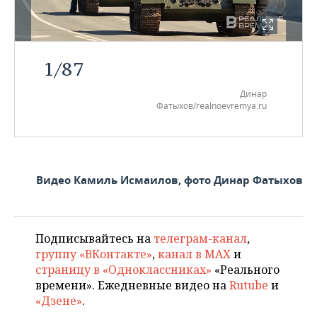
1
/
87
Динар
Фатыхов/realnoevremya.ru
Видео Камиль Исмаилов, фото Динар Фатыхов
Подписывайтесь на
телеграм-канал
,
группу «ВКонтакте»
,
канал в MAX
и
страницу в «Одноклассниках»
«Реального
времени». Ежедневные видео на
Rutube
и
«Дзене»
.