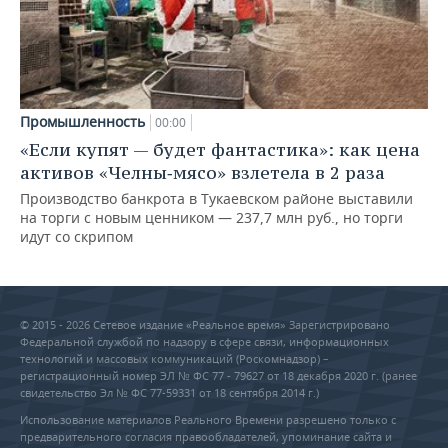
Промышленность
00:00
«Если купят — будет фантастика»: как цена
активов «Челны‑мясо» взлетела в 2 раза
Производство банкрота в Тукаевском районе выставили
на торги с новым ценником — 237,7 млн руб., но торги
идут со скрипом
© 2015 - 2026 Сетевое издание «Реальное время» Зарегистрировано
Федеральной службой по надзору в сфере связи, информационных
технологий и массовых коммуникаций (Роскомнадзор) –
регистрационный номер ЭЛ № ФС 77 - 79627 от 18 декабря 2020 г. (ранее
свидетельство Эл № ФС 77-59331 от 18 сентября 2014 г.)
Использование материалов Реального Времени разрешено только с
предварительного согласия правообладателей, упоминание сайта и