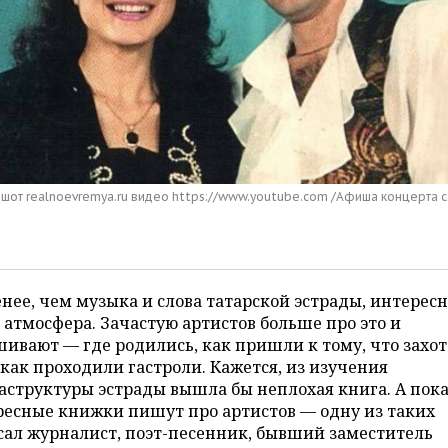
ншот realnoevremya.ru видео https://www.youtube.com /Афиша концерта 
нее, чем музыка и слова татарской эстрады, интересн
 атмосфера. Зачастую артистов больше про это и
ивают — где родились, как пришли к тому, что захо
 как проходили гастроли. Кажется, из изучения
структуры эстрады вышла бы неплохая книга. А пока
ресные книжки пишут про артистов — одну из таких
сал журналист, поэт-песенник, бывший заместитель