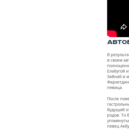
АВТО
В результа
в своем а
полноценны
Елабугой и
Зайнаб и 
Фархетдин
певица.
После появ
гастрольны
будущий от
родов. То 
упомянуты
певец Акбу