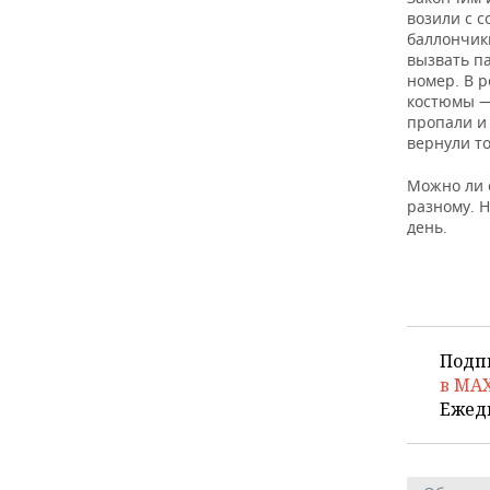
возили с с
баллончик
вызвать п
номер. В р
костюмы —
пропали и
вернули т
Можно ли с
разному. Н
день.
Подп
в MA
Ежед