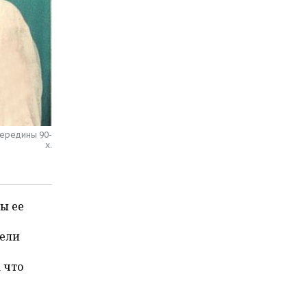
середины 90-
х.
ы ее
тели
 что