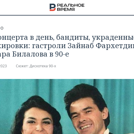
ВО
онцерта в день, бандиты, украденны
ировки: гастроли Зайнаб Фархетди
ара Билалова в 90-е
2023
Сюжет:
Дискотека 90-х
НА