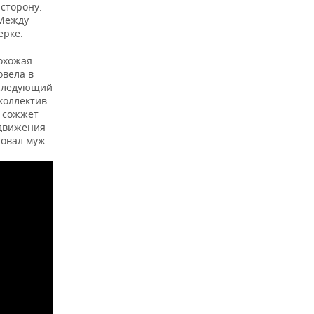
 сторону:
 Между
ерке.
Похожая
овела в
а следующий
 коллектив
а сожжет
 движения
ровал муж.