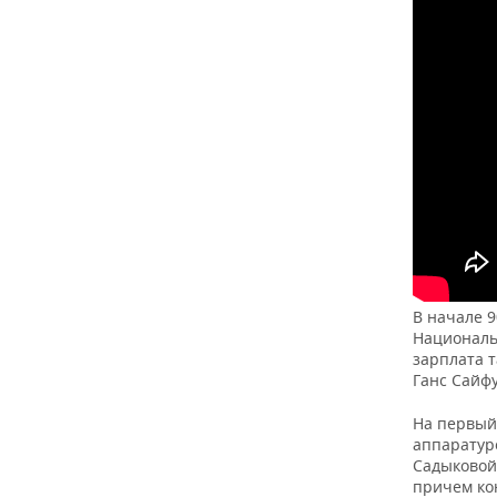
В начале 
Национальн
зарплата т
Ганс Сайфу
На первый 
аппаратур
Садыковой 
причем ко