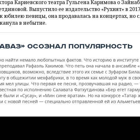
тора Кариевского театра Гульгена Каримова о Зайнаб
тдиновой. Выпустило ее издательство «Рухият» в 201
 к юбилею певицы, она продавалась на концертах, но 
канула в небытие.
«АВАЗ» ОСОЗНАЛ ПОПУЛЯРНОСТЬ
но найти немало любопытных фактов. Что историю в институте 
преподавал Рафаэль Хакимов. Что петь она начала в ансамбле 
ховщиков, возможно, вследствие этого их семье с Зуфаром Бил
ту в общежитии мехфабрики, в то время как молодой муж в сво
мя мел улицы. Что первая ее песня, прозвучавшая на радио, —
вестная по исполнению Салавата Фатхутдинова «Бер егет гарму
е были и «Сусау», и «Мин сине яратам». Но на конкурсе «Татар
 и с новой песней — специально отправленной ей из Альметьев