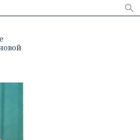
е
новой