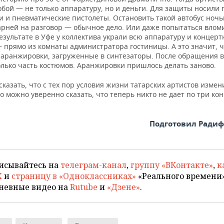
обой — не только аппаратуру, но и деньги. Для защиты носили 
и и пневматические пистолеты. Остановить такой автобус ночь
арней на разговор — обычное дело. Или даже попытаться вломи
езультате в Уфе у коллектива украли всю аппаратуру и концер
 прямо из комнаты администратора гостиницы. А это значит, ч
 аранжировки, загруженные в синтезаторы. После обращения 
олько часть костюмов. Аранжировки пришлось делать заново.
казать, что с тех пор условия жизни татарских артистов измен
о можно уверенно сказать, что теперь никто не дает по три ко
Подготовил Ради
исывайтесь на
телеграм-канал
,
группу «ВКонтакте»
,
к
X
и
страницу в «Одноклассниках»
«Реального времени»
невные видео на
Rutube
и
«Дзене»
.