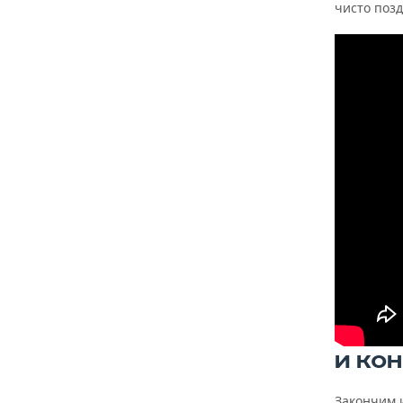
чисто позд
И КО
Закончим 