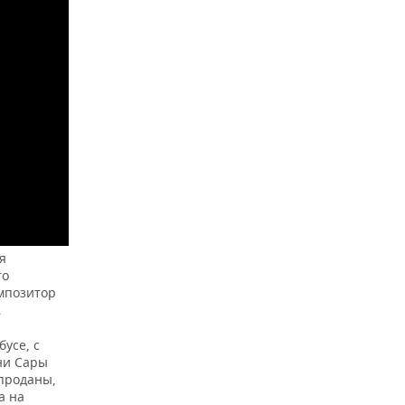
я
то
омпозитор
.
усе, с
ни Сары
 проданы,
а на