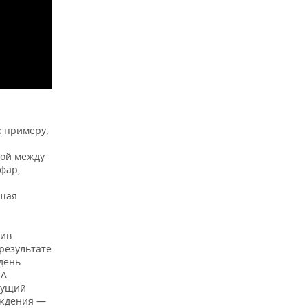
к примеру,
мой между
фар,
чшая
оив
 результате
день
 А
дущий
еждения —