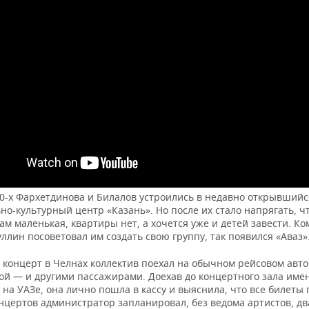
90-х Фархетдинова и Билалов устроились в недавно открывшийс
о-культурный центр «Казань». Но после их стало напрягать, ч
ам маленькая, квартиры нет, а хочется уже и детей завести. К
ллин посоветовал им создать свою группу, так появился «Аваз»
концерт в Челнах коллектив поехал на обычном рейсовом автоб
ой — и другими пассажирами. Доехав до концертного зала име
на УАЗе, она лично пошла в кассу и выяснила, что все билеты
нцертов администратор запланировал, без ведома артистов, дв