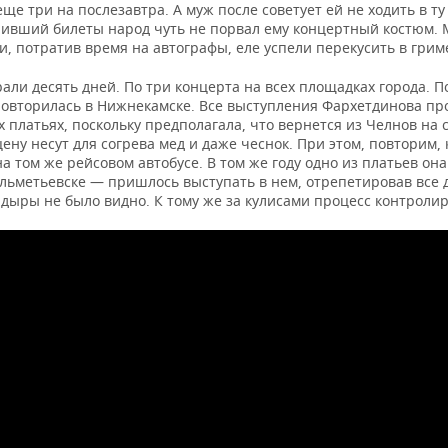
еще три на послезавтра. А муж после советует ей не ходить в ту
чивший билеты народ чуть не порвал ему концертный костюм.
, потратив время на автографы, еле успели перекусить в грим
рали десять дней. По три концерта на всех площадках города. 
повторилась в Нижнекамске. Все выступления Фархетдинова пр
х платьях, поскольку предполагала, что вернется из Челнов н
цену несут для согрева мед и даже чеснок. При этом, повторим,
на том же рейсовом автобусе. В том же году одно из платьев он
Альметьевске — пришлось выступать в нем, отрепетировав все
 дыры не было видно. К тому же за кулисами процесс контроли