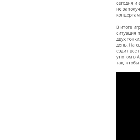
сегодня и 
не заполу
концертами
В итоге иг
ситуация 
двух тонки
день. На с
ездит все 
утюгом в 
так, чтобы