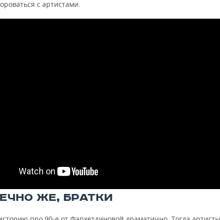
ороваться с артистами.
НЕЧНО ЖЕ, БРАТКИ
историю про 90-е от Фархетдиновой драматично. Тогда артисты