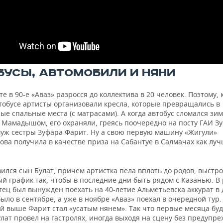
БУСЫ, АВТОМОБИЛИ И НЯНИ
те в 90-е «Аваз» разросся до коллектива в 20 человек. Поэтому, 
втобусе артисты организовали кресла, которые превращались в
е спальные места (с матрасами). А когда автобус сломался зи
 Мамадышом, его охраняли, греясь поочередно на посту ГАИ Зу
муж сестры Зуфара Фарит. Ну а свою первую машину «Жигули»
ова получила в качестве приза на Сабантуе в Салмачах как лу
ился сын Булат, причем артистка пела вплоть до родов, выстр
й график так, чтобы в последние дни быть рядом с Казанью. В
ец был вынужден поехать на 40-летие Альметьевска аккурат в 
было в сентябре, а уже в ноябре «Аваз» поехал в очередной тур.
й выше Фарит стал «усатым нянем». Так что первые месяца бу
лат провел на гастролях, иногда выходя на сцену без предупр