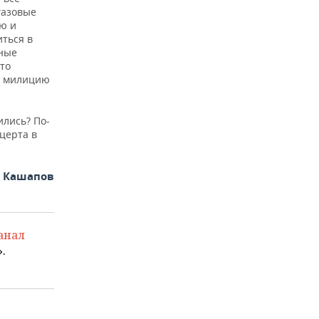
газовые
ю и
ться в
тные
то
в милицию
ились? По-
нцерта в
ф Кашапов
анал
.