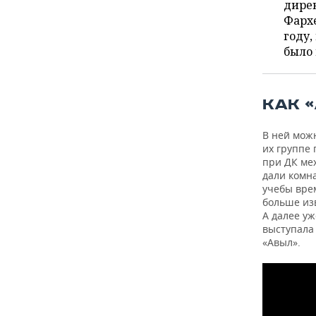
ВОДНЫЕ ВИДЫ СПОРТА
ОБРАЗОВАНИЕ
дирек
Фархе
ХОККЕЙ С МЯЧОМ
ПРОИСШЕСТВИЯ
году,
было 
КАК 
В ней мож
их группе 
при ДК ме
дали комна
учебы вре
больше из
А далее уж
выступала
«Авыл».