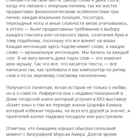
когда это связано с оперным пением, так же жестко
продиктован физиологическими особенностями при
пении, каждая вокальная позиция, тесситура,
переходные ноты и иные сложности мною учитывались,
а оттого — были продиктованы требования к выбору
каждого гласного или согласного звука, сочетания букв и
тому подобному, поскольку это все влияет на вокал.
Каждая интонация здесь подсвечивает слово, а каждое
слово — музыкальную интонацию. Мы бились за каждый
слог. Я не могу менять даже пары слов — это изменит
мою музыку. Так что все, что касается текста, — все
написано так, как требовала я как композитор по ритму
слов и по их звуковому-слоговому наполнению.
Получается понятная, ясная история не только о любви,
но и о совести. Рифмуется она с недавно показанной в
Доме татарской книги (который устроил в БКЗ выставку)
«Бәхет елы» о том же периоде жизни Шарифа Камала,
который избежал тюрьмы, но всех его друзей (а значит, и
приятелей-коллег Наджми) посадили или расстреляли.
Отметим, что Ахмадиев хорошо обыграл скользкий
момент с биографией Мирсая Амира. Долгое время