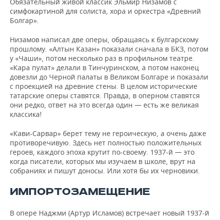
Обязательный живой классик Эльмир Низамов с
симфокартиной для солиста, хора и оркестра «Древний
Болгар».
Низамов написал две оперы, обращаясь к булгарскому
прошлому. «Алтын Казан» показали сначала в БКЗ, потом
у «Чаши», потом несколько раз в профильном театре.
«Кара пулат» делали в Тинчуринском, а потом наконец
довезли до Черной палаты в Великом Болгаре и показали
с проекцией на древние стены. В целом исторические
татарские оперы ставятся. Правда, в оперном ставятся
они редко, ответ на это всегда один — есть же великая
классика!
«Кави-Сарвар» берет тему не героическую, а очень даже
противоречивую. Здесь нет полностью положительных
героев, каждого эпоха крутит по-своему. 1937-й — это
когда писатели, которых мы изучаем в школе, врут на
собраниях и пишут доносы. Или хотя бы их черновики.
ИМПОРТОЗАМЕЩЕНИЕ
В опере Наджми (Артур Исламов) встречает новый 1937-й