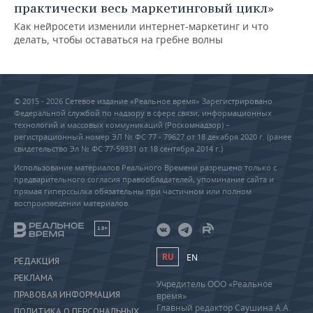
практически весь маркетинговый цикл»
Как нейросети изменили интернет-маркетинг и что
делать, чтобы оставаться на гребне волны
© 2015 - 2026 Сетевое издание «Реальное время» Зарегистрировано
Федеральной службой по надзору в сфере связи, информационных
технологий и массовых коммуникаций (Роскомнадзор) –
регистрационный номер ЭЛ № ФС 77 - 79627 от 18 декабря 2020 г. (ранее
свидетельство Эл № ФС 77-59331 от 18 сентября 2014 г.)
Использование материалов Реального Времени разрешено только с
предварительного согласия правообладателей, упоминание сайта и
прямая гиперссылка обязательны при частичном или полном
воспроизведении материалов.
18+
RU
EN
РЕДАКЦИЯ
РЕКЛАМА
Учредитель ООО «Реальное
ПРАВОВАЯ ИНФОРМАЦИЯ
время»
Главный редактор Саушина А.А.
ПОЛИТИКА О ПЕРСОНАЛЬНЫХ