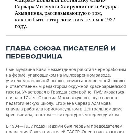
«Мирас» показали постановку «Кави-
НЕФТЕХИМИЯ
Сарвар» Миляуши Хайруллиной и Айдара
РОЗНИЧНАЯ ТОРГОВЛЯ
НОВОСТИ ТЕХНОЛОГИЙ
МЕРОПРИЯТИЯ
Ахмадиева, рассказывающую о том,
НЕФТЬ
каково быть татарским писателем в 1937
ТРАНСПОРТ
IT
НОВОСТИ МЕРОПРИЯТИЙ
СПОРТ
году.
ОПК
УСЛУГИ
МЕДИА
ВЫЕЗДНАЯ РЕДАКЦИЯ
НОВОСТИ СПОРТА
ОБЩЕСТВО
ЭНЕРГЕТИКА
ГЛАВА СОЮЗА ПИСАТЕЛЕЙ И
ТЕЛЕКОММУНИКАЦИИ
БИЗНЕС-БРАНЧИ
ФУТБОЛ
НОВОСТИ ОБЩЕСТВА
ФОТОГАЛЕРЕЯ
ПЕРЕВОДЧИЦА
ONLINE-КОНФЕРЕНЦИИ
ХОККЕЙ
ВЛАСТЬ
СЮЖЕТЫ
Сын муэдзина Кави Нежметдинов работал чернорабочим
на ферме, упаковщиком на мыловаренном заводе,
ОТКРЫТАЯ ЛЕКЦИЯ
БАСКЕТБОЛ
ИНФРАСТРУКТУРА
СПРАВОЧНИК
учителем начальной школы, комиссаром военной школы
и ответственным редактором окружной красноармейской
газеты. Участвовал в Гражданской войне. Публиковаться
ВОЛЕЙБОЛ
ИСТОРИЯ
СПИСОК ПЕРСОН
ПОЛНАЯ ВЕРСИЯ
начал в 17 лет. Окончил Московскую высшую военно-
педагогическую школу. Его жена Сарвар Адгамова
КИБЕРСПОРТ
КУЛЬТУРА
СПИСОК КОМПАНИЙ
сначала работала юрисконсультом в Центральном доме
крестьянина, а потом — литературным переводчиком.
ФИГУРНОЕ КАТАНИЕ
МЕДИЦИНА
В 1934—1937 годах Наджми был первым председателем
правления Союза писателей ТАССР. Опера рассказывает