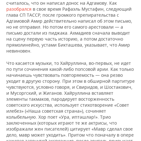
считалось, что он написал донос на Адгамову. Как
разобрался
в свое время Рафаэль Мустафин, следующий
глава СП ТАССР, после громкого препирательства с
Адгамовой Амир действительно написал об этом письмо,
но не отправил. Но потом его самого арестовали — а
письмо достали из пиджака. Ахмадиев сначала выводит
на сцену первую часть историю, а потом достаточно
прямолинейно, устами Бикташева, указывает, что Амир
невиновен.
Что касается музыки, то Хайруллина, во-первых, не идет
по пути сочинения какой-либо попсовой арии. Как только
начинаешь чувствовать повторяемость — она резво
уходит в другую сторону. При этом в обширной партитуре
чувствуются, условно говоря, и Свиридов, и Шостакович,
и Мусоргский, и Жиганов. Хайруллина вставляет
элементы такмаков, пародирует восторженность
советского искусства, использует стихотворение «Совет
илебез» («Наша советская страна»), сочиняет
колыбельную. Хор поет «Ура, иптәшләр!». Трио
заключенных (которых играют те же актрисы, что
изображали жен писателей) цитирует «Мавр сделал свое
дело, мавр может уходить». Притом что поначалу в опере
кажется затянутой экспозиция, после зритель привыкает