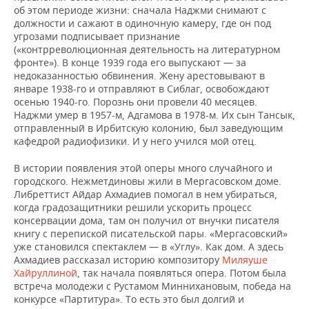
ВОДНЫЕ ВИДЫ СПОРТА
ОБРАЗОВАНИЕ
об этом периоде жизни: сначала Наджми снимают с
должности и сажают в одиночную камеру, где он под
ХОККЕЙ С МЯЧОМ
ПРОИСШЕСТВИЯ
угрозами подписывает признание
(«контрреволюционная деятельность на литературном
фронте»). В конце 1939 года его выпускают — за
недоказанностью обвинения. Жену арестовывают в
январе 1938-го и отправляют в Сиблаг, освобождают
осенью 1940-го. Порознь они провели 40 месяцев.
Наджми умер в 1957-м, Адгамова в 1978-м. Их сын Тансык,
отправленный в Ирбитскую колонию, был заведующим
кафедрой радиофизики. И у него учился мой отец.
В истории появления этой оперы много случайного и
городского. Нежметдиновы жили в Мергасовском доме.
Либреттист Айдар Ахмадиев помогал в нем убираться,
когда градозащитники решили ускорить процесс
консервации дома, там он получил от внучки писателя
книгу с перепиской писательской пары. «Мергасовский»
уже становился спектаклем — в «Углу». Как дом. А здесь
Ахмадиев рассказал историю композитору
Миляуше
Хайруллиной
, так начала появляться опера. Потом была
встреча молодежи с Рустамом Миннихановым, победа на
конкурсе «Партитура». То есть это был долгий и