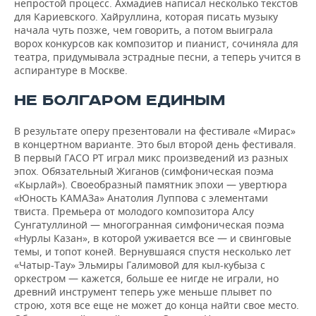
непростой процесс. Ахмадиев написал несколько текстов
для Кариевского. Хайруллина, которая писать музыку
начала чуть позже, чем говорить, а потом выиграла
ворох конкурсов как композитор и пианист, сочиняла для
театра, придумывала эстрадные песни, а теперь учится в
аспирантуре в Москве.
НЕ БОЛГАРОМ ЕДИНЫМ
В результате оперу презентовали на фестивале «Мирас»
в концертном варианте. Это был второй день фестиваля.
В первый ГАСО РТ играл микс произведений из разных
эпох. Обязательный Жиганов (симфоническая поэма
«Кырлай»). Своеобразный памятник эпохи — увертюра
«Юность КАМАЗа» Анатолия Луппова с элементами
твиста. Премьера от молодого композитора Алсу
Сунгатуллиной — многогранная симфоническая поэма
«Нурлы Казан», в которой уживается все — и свинговые
темы, и топот коней. Вернувшаяся спустя несколько лет
«Чатыр-Тау» Эльмиры Галимовой для кыл-кубыза с
оркестром — кажется, больше ее нигде не играли, но
древний инструмент теперь уже меньше плывет по
строю, хотя все еще не может до конца найти свое место.