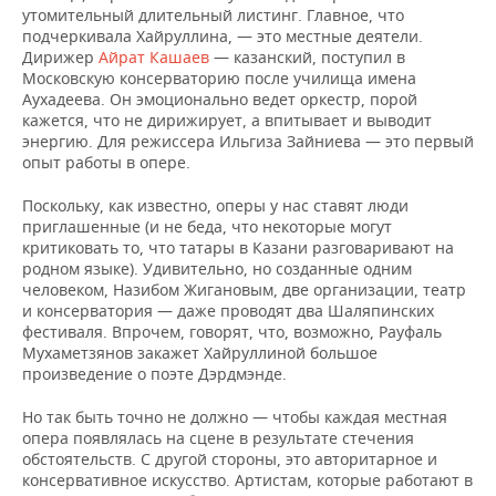
утомительный длительный листинг. Главное, что
подчеркивала Хайруллина, — это местные деятели.
Дирижер
Айрат Кашаев
— казанский, поступил в
Московскую консерваторию после училища имена
Аухадеева. Он эмоционально ведет оркестр, порой
кажется, что не дирижирует, а впитывает и выводит
энергию. Для режиссера Ильгиза Зайниева — это первый
опыт работы в опере.
Поскольку, как известно, оперы у нас ставят люди
приглашенные (и не беда, что некоторые могут
критиковать то, что татары в Казани разговаривают на
родном языке). Удивительно, но созданные одним
человеком, Назибом Жигановым, две организации, театр
и консерватория — даже проводят два Шаляпинских
фестиваля. Впрочем, говорят, что, возможно, Рауфаль
Мухаметзянов закажет Хайруллиной большое
произведение о поэте Дэрдмэнде.
Но так быть точно не должно — чтобы каждая местная
опера появлялась на сцене в результате стечения
обстоятельств. С другой стороны, это авторитарное и
консервативное искусство. Артистам, которые работают в