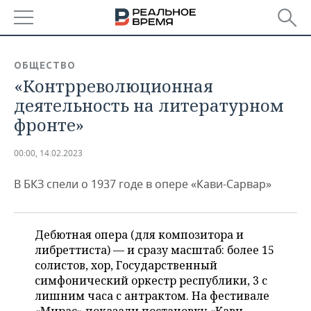
РЕГИОНЫ
ОБЩЕСТВО
«Контрреволюционная
БАШКОРТОСТАН
НОВОСТИ
деятельность на литературном
ТАТАРСТАН
АНАЛИТИКА
фронте»
УДМУРТИЯ
НОВОСТИ АНАЛИТИКИ
ЭКОНОМИКА
00:00, 14.02.2023
ДЕКЛАРАЦИИ О ДОХОДАХ
НОВОСТИ ЭКОНОМИКИ
ПРОМЫШЛЕННОСТЬ
В БКЗ спели о 1937 годе в опере «Кави-Сарвар»
КОРОЛИ ГОСЗАКАЗА ПФО
ФИНАНСЫ
НОВОСТИ
НЕДВИЖИМОСТЬ
ПРОМЫШЛЕННОСТИ
Дебютная опера (для композитора и
ВУЗЫ ТАТАРСТАНА
БАНКИ
НОВОСТИ НЕДВИЖИМОСТИ
АВТО
либреттиста) — и сразу масштаб: более 15
АГРОПРОМ
солистов, хор, Государственный
КОМУ ПРИНАДЛЕЖАТ
БЮДЖЕТ
НОВОСТИ АВТО
БИЗНЕС
симфонический оркестр республики, 3 с
ТОРГОВЫЕ ЦЕНТРЫ
МАШИНОСТРОЕНИЕ
ТАТАРСТАНА
лишним часа с антрактом. На фестивале
ИНВЕСТИЦИИ
НОВОСТИ БИЗНЕСА
ТЕХНОЛОГИИ