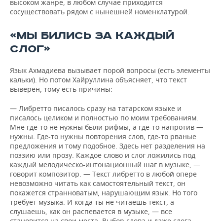
высоком жанре, в любом случае приходится
сосуществовать рядом с нынешней номенклатурой.
«МЫ БИЛИСЬ ЗА КАЖДЫЙ
СЛОГ»
Язык Ахмадиева вызывает порой вопросы (есть элементы
кальки). Но потом Хайруллина объясняет, что текст
выверен, тому есть причины:
— Либретто писалось сразу на татарском языке и
писалось целиком и полностью по моим требованиям.
Мне где-то не нужны были рифмы, а где-то напротив —
нужны. Где-то нужны повторения слов, где-то рваные
предложения и тому подобное. Здесь нет разделения на
поэзию или прозу. Каждое слово и слог ложились под
каждый мелодическо-интонационный шаг в музыке, —
говорит композитор. — Текст либретто в любой опере
невозможно читать как самостоятельный текст, он
покажется странноватым, нарушающим язык. Но того
требует музыка. И когда ты не читаешь текст, а
слушаешь, как он распевается в музыке, — все
становится на свои места. Выбор слова и даже слога,