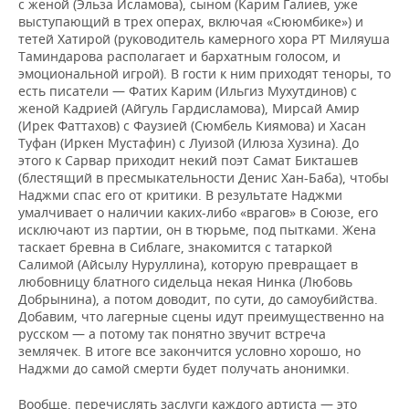
с женой (Эльза Исламова), сыном (Карим Галиев, уже
выступающий в трех операх, включая «Сююмбике») и
тетей Хатирой (руководитель камерного хора РТ Миляуша
Таминдарова располагает и бархатным голосом, и
эмоциональной игрой). В гости к ним приходят теноры, то
есть писатели — Фатих Карим (Ильгиз Мухутдинов) с
женой Кадрией (Айгуль Гардисламова), Мирсай Амир
(Ирек Фаттахов) с Фаузией (Сюмбель Киямова) и Хасан
Туфан (Иркен Мустафин) с Луизой (Илюза Хузина). До
этого к Сарвар приходит некий поэт Самат Бикташев
(блестящий в пресмыкательности Денис Хан-Баба), чтобы
Наджми спас его от критики. В результате Наджми
умалчивает о наличии каких-либо «врагов» в Союзе, его
исключают из партии, он в тюрьме, под пытками. Жена
таскает бревна в Сиблаге, знакомится с татаркой
Салимой (Айсылу Нуруллина), которую превращает в
любовницу блатного сидельца некая Нинка (Любовь
Добрынина), а потом доводит, по сути, до самоубийства.
Добавим, что лагерные сцены идут преимущественно на
русском — а потому так понятно звучит встреча
землячек. В итоге все закончится условно хорошо, но
Наджми до самой смерти будет получать анонимки.
Вообще, перечислять заслуги каждого артиста — это