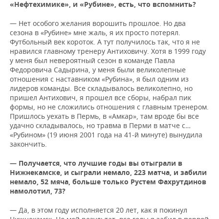
«Нефтехимике», и «Рубине», есть, что вспомнить?
— Нет особого желания ворошить прошлое. Но два
сезона в «Рубине» мне жаль, я их просто потерял.
Футбольный век короток. А тут получилось так, что я не
нравился главному тренеру Антиховичу. Хотя в 1999 году
у меня был невероятный сезон в команде Павла
Федоровича Садырина, у меня были великолепные
отношения с наставником «Рубина», я был одним из
лидеров команды. Все складывалось великолепно, но
пришел Антихович, я прошел все сборы, набрал пик
формы, но не сложились отношения с главным тренером.
Пришлось уехать в Пермь, в «Амкар», там вроде бы все
удачно складывалось, но травма в Перми в матче с…
«Рубином» (19 июня 2001 года на 41-й минуте) вынудила
закончить.
— Получается, что лучшие годы вы отыграли в
Нижнекамске, и сыграли немало, 223 матча, и забили
немало, 52 мяча, больше только Рустем Фахрутдинов
намолотил, 73?
— Да, в этом году исполняется 20 лет, как я покинул