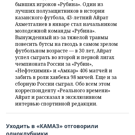
НЕФТЕХИМИЯ
бывших игроков «Рубина». Один из
лучших полузащитников в истории
РОЗНИЧНАЯ ТОРГОВЛЯ
НОВОСТИ ТЕХНОЛОГИЙ
МЕРОПРИЯТИЯ
НЕФТЬ
казанского футбола, 43-летний Айрат
Ахметгалиев в январе стал начальником
ТРАНСПОРТ
IT
НОВОСТИ МЕРОПРИЯТИЙ
СПОРТ
ОПК
молодежной команды «Рубина».
Вынужденный из-за тяжелой травмы
УСЛУГИ
МЕДИА
ВЫЕЗДНАЯ РЕДАКЦИЯ
НОВОСТИ СПОРТА
ОБЩЕСТВО
ЭНЕРГЕТИКА
повесить бутсы на гвоздь в самом зрелом
футбольном возрасте — в 30 лет, Айрат
ТЕЛЕКОММУНИКАЦИИ
БИЗНЕС-БРАНЧИ
ФУТБОЛ
НОВОСТИ ОБЩЕСТВА
ФОТОГАЛЕРЕЯ
успел сыграть во второй и первой лигах
чемпионата России за «Рубин»,
ONLINE-КОНФЕРЕНЦИИ
ХОККЕЙ
ВЛАСТЬ
СЮЖЕТЫ
«Нефтехимик» и «Амкар» 406 матчей и
забить в роли хавбека 98 мячей. Еще и за
ОТКРЫТАЯ ЛЕКЦИЯ
БАСКЕТБОЛ
ИНФРАСТРУКТУРА
СПРАВОЧНИК
сборную России сыграл. Обо всем этом
корреспонденту «Реального времени»
ВОЛЕЙБОЛ
ИСТОРИЯ
СПИСОК ПЕРСОН
ПОЛНАЯ ВЕРСИЯ
Айрат и рассказал в эксклюзивном
интервью спортивной редакции.
КИБЕРСПОРТ
КУЛЬТУРА
СПИСОК КОМПАНИЙ
ФИГУРНОЕ КАТАНИЕ
МЕДИЦИНА
Уходить в «КАМАЗ» отговорили
одноклубники