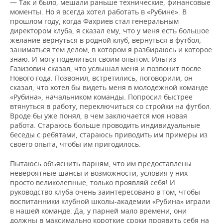
— Так и было, мешали раньше технические, финансовые
моменты. Но я всегда хотел работать в «Рубине». В
прошлом году, когда Фахриев стал генеральным
директором клуба, я сказал ему, что у меня есть большое
желание вернуться в родной клуб, вернуться в футбол,
заниматься тем делом, в котором я разбираюсь и которое
знаю. И могу поделиться своим опытом. Ильгиз
Газизович сказал, что услышал меня и позвонит после
Нового года. Позвонил, встретились, поговорили, он
сказал, что хотел бы видеть меня в молодежной команде
«Рубина», начальником команды. Попросил быстрее
втянуться в работу, переключиться со стройки на футбол.
Вроде бы уже понял, в чем заключается моя новая
работа. Стараюсь больше проводить индивидуальные
беседы с ребятами, стараюсь приводить им примеры из
своего опыта, чтобы им пригодилось.
Пытаюсь объяснить парням, что им предоставлены
невероятные шансы и возможности, условия у них
просто великолепные, только проявляй себя! И
руководство клуба очень заинтересовано в том, чтобы
воспитанники клубной школы-академии «Рубина» играли
в нашей команде. Да, у парней мало времени, они
должны в максимально короткие сроки проявить себя на