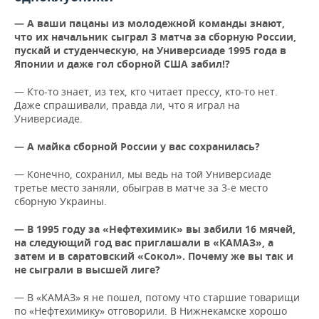
ВОДНЫЕ ВИДЫ СПОРТА
ОБРАЗОВАНИЕ
— А ваши пацаны из молодежной команды знают,
ХОККЕЙ С МЯЧОМ
ПРОИСШЕСТВИЯ
что их начальник сыграл 3 матча за сборную России,
пускай и студенческую, на Универсиаде 1995 года в
Японии и даже гол сборной США забил!?
— Кто-то знает, из тех, кто читает прессу, кто-то нет.
Даже спрашивали, правда ли, что я играл на
Универсиаде.
— А майка сборной России у вас сохранилась?
— Конечно, сохранил, мы ведь на той Универсиаде
третье место заняли, обыграв в матче за 3-е место
сборную Украины.
— В 1995 году за «Нефтехимик» вы забили 16 мячей,
на следующий год вас приглашали в «КАМАЗ», а
затем и в саратовский «Сокол». Почему же вы так и
не сыграли в высшей лиге?
— В «КАМАЗ» я не пошел, потому что старшие товарищи
по «Нефтехимику» отговорили. В Нижнекамске хорошо