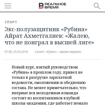
РЕГИОНЫ
СПОРТ
Экс-полузащитник «Рубина»
БАШКОРТОСТАН
НОВОСТИ
Айрат Ахметгалиев: «Жалею,
ТАТАРСТАН
АНАЛИТИКА
что не поиграл в высшей лиге»
УДМУРТИЯ
НОВОСТИ АНАЛИТИКИ
ЭКОНОМИКА
07:00, 25.03.2016
Сюжет:
​«Рубин» – время перемен
ДЕКЛАРАЦИИ О ДОХОДАХ
НОВОСТИ ЭКОНОМИКИ
ПРОМЫШЛЕННОСТЬ
Новый курс, взятый руководством
КОРОЛИ ГОСЗАКАЗА ПФО
ФИНАНСЫ
НОВОСТИ
НЕДВИЖИМОСТЬ
«Рубина» в прошлом году, привел не
ПРОМЫШЛЕННОСТИ
только к разгрузке зарплатной
ВУЗЫ ТАТАРСТАНА
БАНКИ
НОВОСТИ НЕДВИЖИМОСТИ
АВТО
ведомости, омоложению и обеднению
АГРОПРОМ
состава. Не менее примечательно, что
КОМУ ПРИНАДЛЕЖАТ
БЮДЖЕТ
НОВОСТИ АВТО
БИЗНЕС
впервые вся молодежная команда
ТОРГОВЫЕ ЦЕНТРЫ
МАШИНОСТРОЕНИЕ
состоит из воспитанников клубной
ТАТАРСТАНА
ИНВЕСТИЦИИ
НОВОСТИ БИЗНЕСА
школы-академии, где работает немало
ТЕХНОЛОГИИ