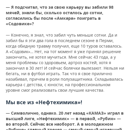
— Я подсчитал, что за свою карьеру вы забили 98
мячей, знали бы, сколько осталось до сотни,
согласились бы после «Амкара» поиграть в
«Содовике»?
— Конечно, я знал, что забил чуть меньше сотни. Да и
забил бы я эти два гола в последнем сезоне в Перми,
когда обидную травму получил, еще 10 туров оставалось.
А «Содовик»… Нет, на тот момент я уже принял решение
закончить, не хотел мучиться. Мне сейчас 43 года, а у
меня проблемы со здоровьем, артроз костей, хотя я
закончил в 30 лет! И сейчас болячки вылезают. Нельзя ни
бегать, ни в футбол играть. Так что я свое прилично
назабивал, причем в роли полузащитника. Складывалась
карьера с детства, с юности, на профессиональном
уровне смог реализовать свои лучшие качества.
Мы все из «Нефтехимика»!
— Символично, однако. 20 лет назад «КАМАЗ» играл в
высшей лиге, «Нефтехимик» —
в первой, «Рубин» —
во второй. Сейчас все наоборот. А в молодежном
«Рубине» главный тренер — самый-самый игравший