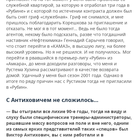
служебной квартирой, за которую я отработал три года в
«Рубине» и с которой по истечении контракта должен был
быть снят гриф «служебная». Гриф не снимался, и мне
пришлось поблагодарить Корешкова за приглашение и
отказать. Не мог я в тот момент… Ведь не было тогда
агентов, некому было подсказать, разве что тогдашний
наставник «Нефтехимика» Геннадий Сарычев говорил,
что стоит перейти в «КАМАЗ», в высшую лигу, на более
высокий уровень. Но я не решился. И не получилось. Мог
перейти в рвавшийся в премьер-лигу «Рубин» из
«Амкара», до меня доходили разговоры, что меня и
Рустема Хузина рассматривают в качестве возврата
домой. Удачный у меня был сезон 2001 года. Однако в
итоге по ряду причин нас с Рустиком тогда не пригласили
в «Рубин».
С Антиховичем не сложилось…
— Вы отыграли все лихие 90-е годы, тогда на виду и
слуху были специфические тренеры-администраторы,
решавшие массу вопросов на поле и вне него, одним
из самых ярких представителей таких «спецов» был
Виктор Антихович, вы с ним работали и в