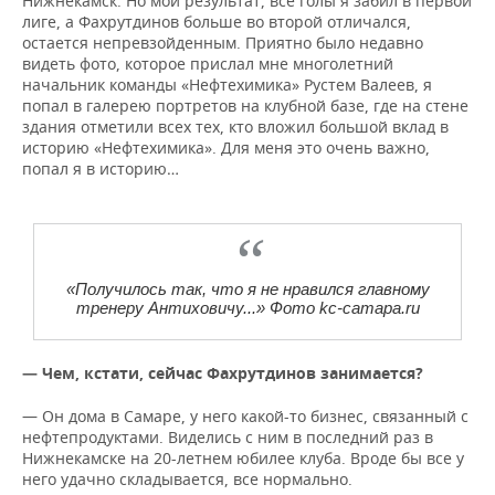
Нижнекамск. Но мой результат, все голы я забил в первой
лиге, а Фахрутдинов больше во второй отличался,
остается непревзойденным. Приятно было недавно
видеть фото, которое прислал мне многолетний
начальник команды «Нефтехимика» Рустем Валеев, я
попал в галерею портретов на клубной базе, где на стене
здания отметили всех тех, кто вложил большой вклад в
историю «Нефтехимика». Для меня это очень важно,
попал я в историю…
«Получилось так, что я не нравился главному
тренеру Антиховичу...» Фото kc-camapa.ru
— Чем, кстати, сейчас Фахрутдинов занимается?
— Он дома в Самаре, у него какой-то бизнес, связанный с
нефтепродуктами. Виделись с ним в последний раз в
Нижнекамске на 20-летнем юбилее клуба. Вроде бы все у
него удачно складывается, все нормально.