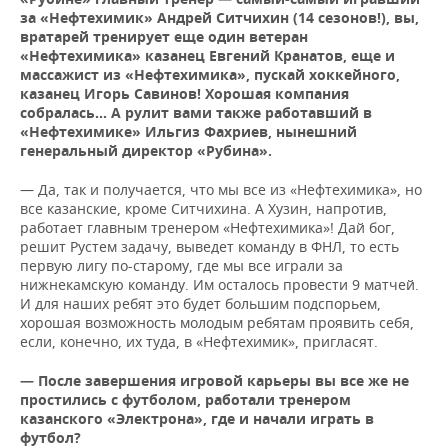
за «Нефтехимик» Андрей Ситчихин (14 сезонов!), вы,
вратарей тренирует еще один ветеран
«Нефтехимика» казанец Евгений Кранатов, еще и
массажист из «Нефтехимика», пускай хоккейного,
казанец Игорь Савинов! Хорошая компания
собралась… А рулит вами также работавший в
«Нефтехимике» Ильгиз Фахриев, нынешний
генеральный директор «Рубина».
— Да, так и получается, что мы все из «Нефтехимика», но
все казанские, кроме Ситчихина. А Хузин, напротив,
работает главным тренером «Нефтехимика»! Дай бог,
решит Рустем задачу, выведет команду в ФНЛ, то есть
первую лигу по-старому, где мы все играли за
нижнекамскую команду. Им осталось провести 9 матчей.
И для наших ребят это будет большим подспорьем,
хорошая возможность молодым ребятам проявить себя,
если, конечно, их туда, в «Нефтехимик», пригласят.
— После завершения игровой карьеры вы все же не
простились с футболом, работали тренером
казанского «Электрона», где и начали играть в
футбол?