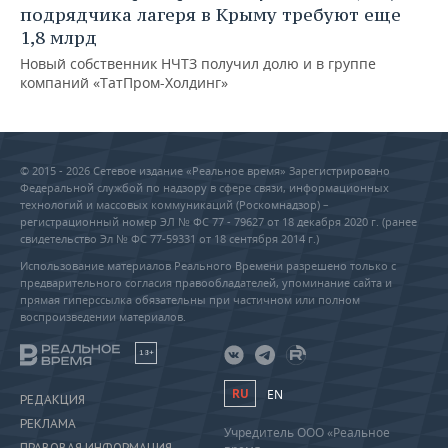
подрядчика лагеря в Крыму требуют еще
1,8 млрд
Новый собственник НЧТЗ получил долю и в группе
компаний «ТатПром-Холдинг»
© 2015 - 2026 Сетевое издание «Реальное время» Зарегистрировано
Федеральной службой по надзору в сфере связи, информационных
технологий и массовых коммуникаций (Роскомнадзор) –
регистрационный номер ЭЛ № ФС 77 - 79627 от 18 декабря 2020 г. (ранее
свидетельство Эл № ФС 77-59331 от 18 сентября 2014 г.)
Использование материалов Реального Времени разрешено только с
предварительного согласия правообладателей, упоминание сайта и
прямая гиперссылка обязательны при частичном или полном
воспроизведении материалов.
18+
RU
EN
РЕДАКЦИЯ
РЕКЛАМА
Учредитель ООО «Реальное
ПРАВОВАЯ ИНФОРМАЦИЯ