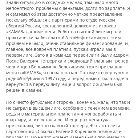
знали ситуацию в соседних Челнах, там было много
непонятного, проблемы с деньгами, долги по зарплате. Я
и сам имел об этом достаточно четкое представление,
поскольку общался с партнерами по студенческой
сборной России, составленной целиком из игроков
«КАМАЗа», кроме меня. Ребята в высшей лиге играли
практически за бесплатно! А в «Нефтехимике» с этим
проблем не было, очень стабильное финансирование, и,
главное, все вовремя платили, пускай играли мы в
первой лиге. Зато я в команде первой лиги был лидером.
После Валерия Четверика и следующий главный тренер
челнинцев Беньяминас Зелькявичус тоже приглашал
меня в «КАМАЗ», я снова отказал. Потому что вернулся в
родной «Рубин» в 1997 году, и перед нами стояла задача
вернуться в первую лигу, еще и вопрос с жильем был
решен в Казани.
Но с чисто футбольной стороны, конечно, жаль, что так и
не сыграл в высшей лиге, особенно с течением времени,
ведь и в материальном плане там я мог заработать и
квартиру, и все остальное. И еще раз меня туда
приглашали, лично главный тренер дебютанта лиги
саратовского «Сокола» Евгений Корешков позвонил и
пригласил. Но на тот момент у меня были проблемы со