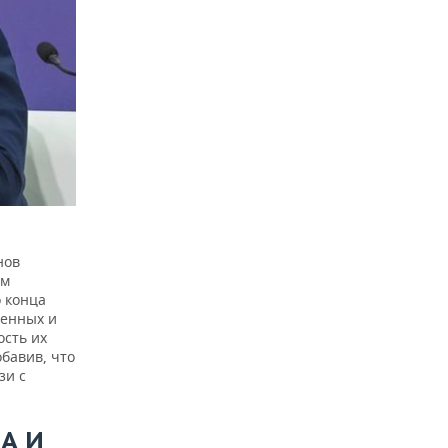
нов
ем
 конца
венных и
ость их
бавив, что
зи с
А И