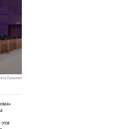
вета Пуншева
рома»
ты
 эти