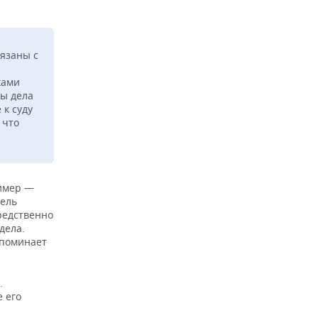
язаны с
ками
ды дела
 к суду
 что
ример —
тель
редственно
дела.
ипоминает
.
е его