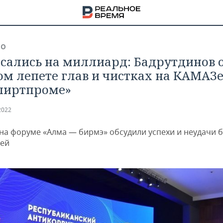
ВО
сались на миллиард: Бадрутдинов 
ом лепете глав и чистках на КАМАЗе
пиртпроме»
2022
 на форуме «Алма — бирмэ» обсудили успехи и неудачи 
ей
НА