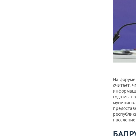
На форуме
считает, 
информаци
года мы н
муниципал
предостав
республик
население
БАДР