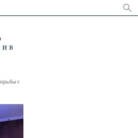
о
 и в
борьбы с