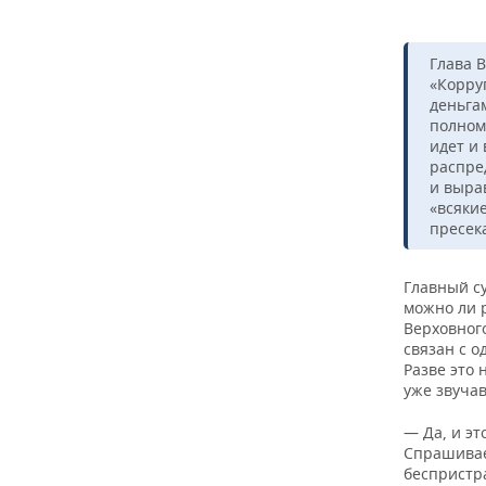
Глава 
«Корру
деньга
полном
идет и
распре
и выра
«всяки
пресек
Главный с
можно ли 
Верховного
связан с о
Разве это
уже звучав
— Да, и эт
Спрашивает
беспристр