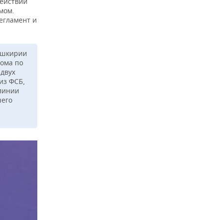
действий
мом.
егламент и
Башкирии
кома по
двух
из ФСБ,
 линии
чего