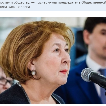
дарству и обществу, — подчеркнула председатель Общественно
лики Зиля Валеева.