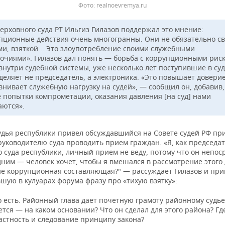
Фото: realnoevremya.ru
Верховного суда РТ Ильгиз Гилазов поддержал это мнение:
пционные действия очень многогранны. Они не обязательно св
ми, взяткой... Это злоупотребление своими служебными
очиями». Гилазов дал понять — борьба с коррупционными рис
 внутри судебной системы, уже несколько лет поступившие в су
деляет не председатель, а электроника. «Это повышает доверие
внивает служебную нагрузку на судей», — сообщил он, добавив,
е попытки компрометации, оказания давления [на суд] нами
аются».
удья республики привел обсуждавшийся на Совете судей РФ п
руководителю суда проводить прием граждан. «Я, как председа
 суда республики, личный прием не веду, потому что он непос
дним — человек хочет, чтобы я вмешался в рассмотрение этого 
 не коррупционная составляющая?" — рассуждает Гилазов и пр
шую в кулуарах форума фразу про «тихую взятку»:
о есть. Районный глава дает почетную грамоту районному судье
ся — на каком основании? Что он сделал для этого района? Гд
астность и следование принципу закона?