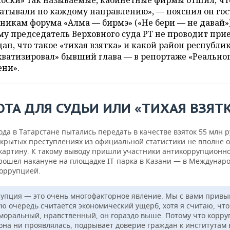
соски» так называемые, кабинетные фирмы отшил, чт
атывали по каждому направлению», — пояснил он гос
никам форума «Алма — бирмэ» («Не бери — не давай»)
у председатель Верховного суда РТ не проводит пр
ан, что такое «тихая взятка» и какой район республи
ватизировал» бывший глава — в репортаже «Реально
ени».
ОТА ДЛЯ СУДЬИ ИЛИ «ТИХАЯ ВЗЯТ
ода в Татарстане пытались передать в качестве взяток 55 млн р
скрытых преступлениях из официальной статистики не вполне 
картину. К такому выводу пришли участники антикоррупционно
рошел накануне на площадке IT-парка в Казани — в Междунар
коррупцией.
упция — это очень многофакторное явление. Мы с вами привык
ую очередь считается экономический ущерб, хотя я считаю, что
моральный, нравственный, он гораздо выше. Потому что корру
 она ни проявлялась, подрывает доверие граждан к институтам 