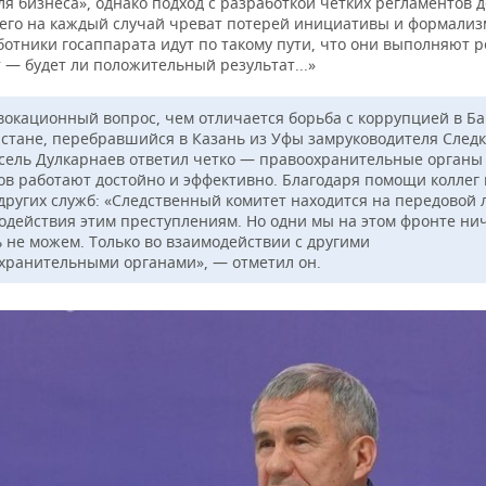
я бизнеса», однако подход с разработкой четких регламентов 
его на каждый случай чреват потерей инициативы и формализ
отники госаппарата идут по такому пути, что они выполняют р
 — будет ли положительный результат...»
вокационный вопрос, чем отличается борьба с коррупцией в 
рстане, перебравшийся в Казань из Уфы замруководителя След
сель Дулкарнаев ответил четко — правоохранительные органы 
ов работают достойно и эффективно. Благодаря помощи коллег 
других служб: «Следственный комитет находится на передовой
одействия этим преступлениям. Но одни мы на этом фронте ни
ь не можем. Только во взаимодействии с другими
хранительными органами», — отметил он.