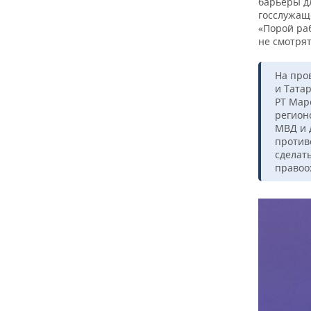
барьеры дл
госслужащ
«Порой раб
не смотрят
На про
и Тата
РТ Мар
регион
МВД и 
против
сделат
правоо