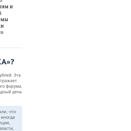
о
тям и
.
иемы
ки
го
КА»?
ублей. Эта
отражает
го форума,
одный день
ли, что
 иногда
пция,
власти,