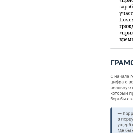
«при
ВОДНЫЕ ВИДЫ СПОРТА
ОБРАЗОВАНИЕ
зараб
участ
ХОККЕЙ С МЯЧОМ
ПРОИСШЕСТВИЯ
Почем
гражд
«прих
врем
ГРАМ
С начала г
цифра о в
реальную 
который п
борьбы с 
— Корр
в перв
ущерб 
где бы