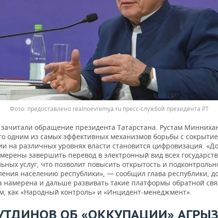
предоставлено realnoevremya.ru пресс-службой президента РТ
 зачитали обращение президента Татарстана. Рустам Минниха
что одним из самых эффективных механизмов борьбы с сокрыти
и на различных уровнях власти становится цифровизация. «До
амерены завершить перевод в электронный вид всех государст
ьных услуг, что позволит повысить открытость и подконтрольн
ления населению республики», — сообщил глава республики, до
а намерена и дальше развивать такие платформы обратной свя
м, как «Народный контроль» и «Инцидент-менеджмент».
УТДИНОВ ОБ «ОККУПАЦИИ» АГРЫЗ