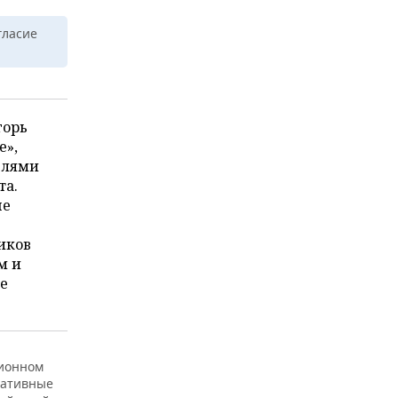
гласие
горь
е»,
елями
та.
не
иков
м и
ое
ционном
ративные