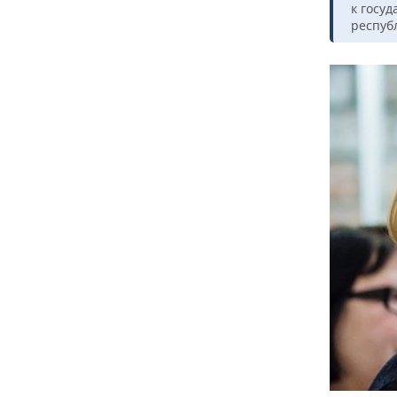
к госу
респуб