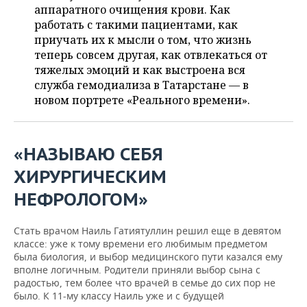
ВОДНЫЕ ВИДЫ СПОРТА
ОБРАЗОВАНИЕ
аппаратного очищения крови. Как
работать с такими пациентами, как
ХОККЕЙ С МЯЧОМ
ПРОИСШЕСТВИЯ
приучать их к мысли о том, что жизнь
теперь совсем другая, как отвлекаться от
тяжелых эмоций и как выстроена вся
служба гемодиализа в Татарстане — в
новом портрете «Реального времени».
«НАЗЫВАЮ СЕБЯ
ХИРУРГИЧЕСКИМ
НЕФРОЛОГОМ»
Стать врачом Наиль Гатиятуллин решил еще в девятом
классе: уже к тому времени его любимым предметом
была биология, и выбор медицинского пути казался ему
вполне логичным. Родители приняли выбор сына с
радостью, тем более что врачей в семье до сих пор не
было. К 11-му классу Наиль уже и с будущей