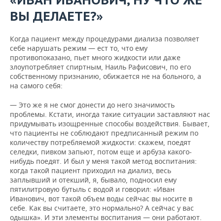
ВЫ ДЕЛАЕТЕ?»
Когда пациент между процедурами диализа позволяет
себе нарушать режим — ест то, что ему
противопоказано, пьет много жидкости или даже
злоупотребляет спиртным, Наиль Рафисович, по его
собственному признанию, обижается не на больного, а
на самого себя:
— Это же я не смог донести до него значимость
проблемы. Кстати, иногда такие ситуации заставляют нас
придумывать изощренные способы воздействия. Бывает,
что пациенты не соблюдают предписанный режим по
количеству потребляемой жидкости: скажем, поедят
селедки, пивком запьют, потом еще и арбуза какого-
нибудь поедят. И был у меня такой метод воспитания:
когда такой пациент приходил на диализ, весь
заплывший и отекший, я, бывало, подносил ему
пятилитровую бутыль с водой и говорил: «Иван
Иванович, вот такой объем воды сейчас вы носите в
себе. Как вы считаете, это нормально? А сейчас у вас
одышка». И эти элементы воспитания — они работают.