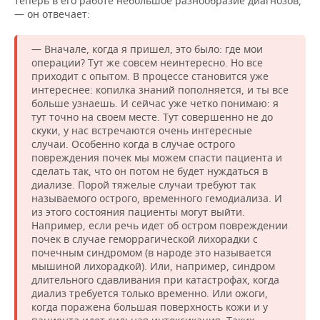
теперь в его работе небольшое разнообразие диагнозов,
— он отвечает:
— Вначале, когда я пришел, это было: где мои
операции? Тут же совсем неинтересно. Но все
приходит с опытом. В процессе становится уже
интереснее: копилка знаний пополняется, и ты все
больше узнаешь. И сейчас уже четко понимаю: я
тут точно на своем месте. Тут совершенно не до
скуки, у нас встречаются очень интересные
случаи. Особенно когда в случае острого
повреждения почек мы можем спасти пациента и
сделать так, что он потом не будет нуждаться в
диализе. Порой тяжелые случаи требуют так
называемого острого, временного гемодиализа. И
из этого состояния пациенты могут выйти.
Например, если речь идет об остром повреждении
почек в случае геморрагической лихорадки с
почечным синдромом (в народе это называется
мышиной лихорадкой). Или, например, синдром
длительного сдавливания при катастрофах, когда
диализ требуется только временно. Или ожоги,
когда поражена большая поверхность кожи и у