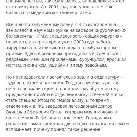
специальностью, как ему казалось, определился: хотел
стать хирургом. А в 2001 году поступил на лечфак
Казанского медицинского университета.
Все шло по задуманному плану: с 4-го курса юноша
занимался в научном кружке на кафедре хирургических
болезней №1 КГМУ, специальность «общая хирургия»
получил в интернатуре и уже с 2008 года работал
хирургом в поликлиниках города, на амбулаторном
приеме. Здесь в основном приходилось встречаться с
рядовыми, мелкими проблемами: фурункулом, вросшим
ногтем, гнойником, ушибами и тому подобным.
Но преподаватели настоятельно звали в ординатуру —
туда он в итоге и поступил. Тогда и случилась резкая
смена специализации: на первом году обучения ему
предложили прийти в отделение искусственной почки,
стать специалистом по гемодиализу. В то время
отделением в РКБ заведовал легендарный доктор
Вячеслав Ефимович Сигал, который искал молодого
врача. Наиль Рафисович согласился. Гемодиализ —
работа не самая типичная для общего хирурга, но сам он
вспоминает, почему принял такое решение: