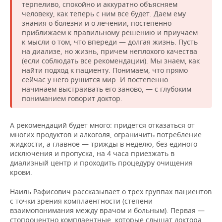
терпеливо, спокойно и аккуратно объясняем
человеку, как теперь с ним все будет. Даем ему
знания о болезни и о лечении, постепенно
приближаем к правильному решению и приучаем
к мысли о том, что впереди — долгая жизнь. Пусть
на диализе, но жизнь, причем неплохого качества
(если соблюдать все рекомендации). Мы знаем, как
найти подход к пациенту. Понимаем, что прямо
сейчас у него рушится мир. И постепенно
начинаем выстраивать его заново, — с глубоким
пониманием говорит доктор.
А рекомендаций будет много: придется отказаться от
многих продуктов и алкоголя, ограничить потребление
жидкости, а главное — трижды в неделю, без единого
исключения и пропуска, на 4 часа приезжать в
диализный центр и проходить процедуру очищения
крови.
Наиль Рафисович рассказывает о трех группах пациентов
с точки зрения комплаентности (степени
взаимопонимания между врачом и больным). Первая —
стопроцентно комплаентные, которые слышат доктора,