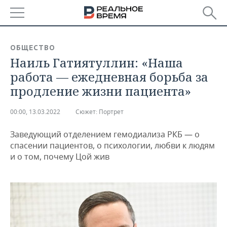
РЕГИОНЫ
ОБЩЕСТВО
Наиль Гатиятуллин: «Наша
БАШКОРТОСТАН
НОВОСТИ
работа — ежедневная борьба за
ТАТАРСТАН
АНАЛИТИКА
продление жизни пациента»
УДМУРТИЯ
НОВОСТИ АНАЛИТИКИ
ЭКОНОМИКА
00:00, 13.03.2022
Сюжет:
Портрет
ДЕКЛАРАЦИИ О ДОХОДАХ
НОВОСТИ ЭКОНОМИКИ
ПРОМЫШЛЕННОСТЬ
Заведующий отделением гемодиализа РКБ — о
спасении пациентов, о психологии, любви к людям
КОРОЛИ ГОСЗАКАЗА ПФО
ФИНАНСЫ
НОВОСТИ
НЕДВИЖИМОСТЬ
и о том, почему Цой жив
ПРОМЫШЛЕННОСТИ
ВУЗЫ ТАТАРСТАНА
БАНКИ
НОВОСТИ НЕДВИЖИМОСТИ
АВТО
АГРОПРОМ
КОМУ ПРИНАДЛЕЖАТ
БЮДЖЕТ
НОВОСТИ АВТО
БИЗНЕС
ТОРГОВЫЕ ЦЕНТРЫ
МАШИНОСТРОЕНИЕ
ТАТАРСТАНА
ИНВЕСТИЦИИ
НОВОСТИ БИЗНЕСА
ТЕХНОЛОГИИ