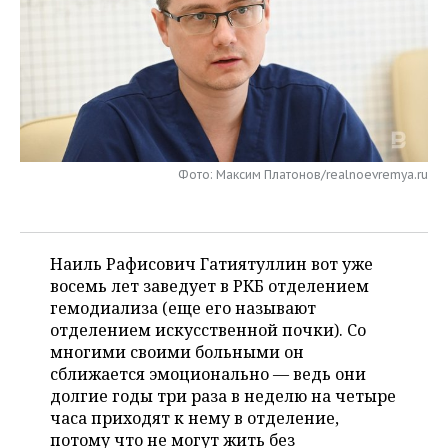
НЕФТЕХИМИЯ
РОЗНИЧНАЯ ТОРГОВЛЯ
НОВОСТИ ТЕХНОЛОГИЙ
МЕРОПРИЯТИЯ
НЕФТЬ
ТРАНСПОРТ
IT
НОВОСТИ МЕРОПРИЯТИЙ
СПОРТ
ОПК
УСЛУГИ
МЕДИА
ВЫЕЗДНАЯ РЕДАКЦИЯ
НОВОСТИ СПОРТА
ОБЩЕСТВО
ЭНЕРГЕТИКА
ТЕЛЕКОММУНИКАЦИИ
БИЗНЕС-БРАНЧИ
ФУТБОЛ
НОВОСТИ ОБЩЕСТВА
ФОТОГАЛЕРЕЯ
Фото: Максим Платонов/realnoevremya.ru
ONLINE-КОНФЕРЕНЦИИ
ХОККЕЙ
ВЛАСТЬ
СЮЖЕТЫ
Наиль Рафисович Гатиятуллин вот уже
ОТКРЫТАЯ ЛЕКЦИЯ
БАСКЕТБОЛ
ИНФРАСТРУКТУРА
СПРАВОЧНИК
восемь лет заведует в РКБ отделением
гемодиализа (еще его называют
ВОЛЕЙБОЛ
ИСТОРИЯ
СПИСОК ПЕРСОН
ПОЛНАЯ ВЕРСИЯ
отделением искусственной почки). Со
многими своими больными он
КИБЕРСПОРТ
КУЛЬТУРА
СПИСОК КОМПАНИЙ
сближается эмоционально — ведь они
долгие годы три раза в неделю на четыре
ФИГУРНОЕ КАТАНИЕ
МЕДИЦИНА
часа приходят к нему в отделение,
потому что не могут жить без