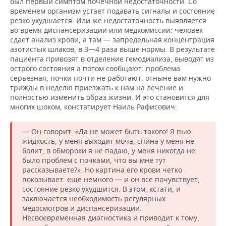
был первый симптом почечной недостаточности. Со
временем организм устает подавать сигналы и состояние
резко ухудшается. Или же недостаточность выявляется
во время диспансеризации или медкомиссии: человек
сдает анализ крови, а там — запредельная концентрация
азотистых шлаков, в 3—4 раза выше нормы. В результате
пациента привозят в отделение гемодиализа, выводят из
острого состояния а потом сообщают: проблема
серьезная, почки почти не работают, отныне вам нужно
трижды в неделю приезжать к нам на лечение и
полностью изменить образ жизни. И это становится для
многих шоком, констатирует Наиль Рафисович:
— Он говорит: «Да не может быть такого! Я пью
жидкость, у меня выходит моча, спина у меня не
болит, в обмороки я не падаю, у меня никогда не
было проблем с почками, что вы мне тут
рассказываете?». Но картина его крови четко
показывает: еще немного — и он все почувствует,
состояние резко ухудшится. В этом, кстати, и
заключается необходимость регулярных
медосмотров и диспансеризации.
Несвоевременная диагностика и приводит к тому,