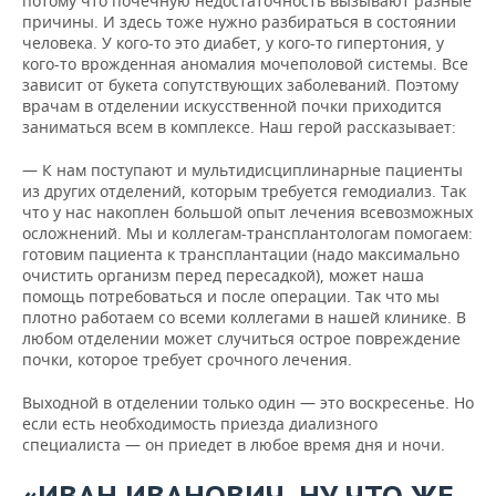
потому что почечную недостаточность вызывают разные
причины. И здесь тоже нужно разбираться в состоянии
человека. У кого-то это диабет, у кого-то гипертония, у
кого-то врожденная аномалия мочеполовой системы. Все
зависит от букета сопутствующих заболеваний. Поэтому
врачам в отделении искусственной почки приходится
заниматься всем в комплексе. Наш герой рассказывает:
— К нам поступают и мультидисциплинарные пациенты
из других отделений, которым требуется гемодиализ. Так
что у нас накоплен большой опыт лечения всевозможных
осложнений. Мы и коллегам-трансплантологам помогаем:
готовим пациента к трансплантации (надо максимально
очистить организм перед пересадкой), может наша
помощь потребоваться и после операции. Так что мы
плотно работаем со всеми коллегами в нашей клинике. В
любом отделении может случиться острое повреждение
почки, которое требует срочного лечения.
Выходной в отделении только один — это воскресенье. Но
если есть необходимость приезда диализного
специалиста — он приедет в любое время дня и ночи.
«ИВАН ИВАНОВИЧ, НУ ЧТО ЖЕ