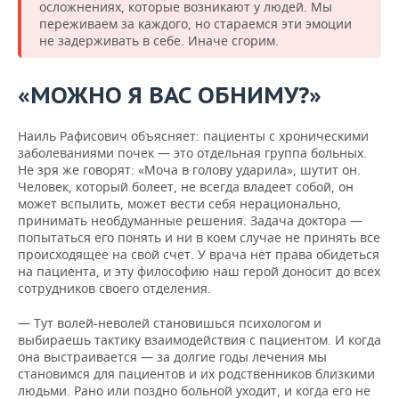
осложнениях, которые возникают у людей. Мы
переживаем за каждого, но стараемся эти эмоции
не задерживать в себе. Иначе сгорим.
«МОЖНО Я ВАС ОБНИМУ?»
Наиль Рафисович объясняет: пациенты с хроническими
заболеваниями почек — это отдельная группа больных.
Не зря же говорят: «Моча в голову ударила», шутит он.
Человек, который болеет, не всегда владеет собой, он
может вспылить, может вести себя нерационально,
принимать необдуманные решения. Задача доктора —
попытаться его понять и ни в коем случае не принять все
происходящее на свой счет. У врача нет права обидеться
на пациента, и эту философию наш герой доносит до всех
сотрудников своего отделения.
— Тут волей-неволей становишься психологом и
выбираешь тактику взаимодействия с пациентом. И когда
она выстраивается — за долгие годы лечения мы
становимся для пациентов и их родственников близкими
людьми. Рано или поздно больной уходит, и когда его не