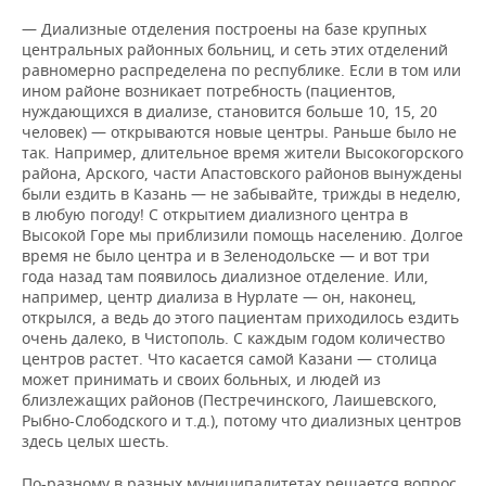
— Диализные отделения построены на базе крупных
центральных районных больниц, и сеть этих отделений
равномерно распределена по республике. Если в том или
ином районе возникает потребность (пациентов,
нуждающихся в диализе, становится больше 10, 15, 20
человек) — открываются новые центры. Раньше было не
так. Например, длительное время жители Высокогорского
района, Арского, части Апастовского районов вынуждены
были ездить в Казань — не забывайте, трижды в неделю,
в любую погоду! С открытием диализного центра в
Высокой Горе мы приблизили помощь населению. Долгое
время не было центра и в Зеленодольске — и вот три
года назад там появилось диализное отделение. Или,
например, центр диализа в Нурлате — он, наконец,
открылся, а ведь до этого пациентам приходилось ездить
очень далеко, в Чистополь. С каждым годом количество
центров растет. Что касается самой Казани — столица
может принимать и своих больных, и людей из
близлежащих районов (Пестречинского, Лаишевского,
Рыбно-Слободского и т.д.), потому что диализных центров
здесь целых шесть.
По-разному в разных муниципалитетах решается вопрос