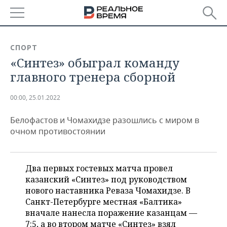
РЕГИОНЫ
СПОРТ
«Синтез» обыграл команду
БАШКОРТОСТАН
НОВОСТИ
главного тренера сборной
ТАТАРСТАН
АНАЛИТИКА
00:00, 25.01.2022
УДМУРТИЯ
НОВОСТИ АНАЛИТИКИ
ЭКОНОМИКА
Белофастов и Чомахидзе разошлись с миром в
ДЕКЛАРАЦИИ О ДОХОДАХ
НОВОСТИ ЭКОНОМИКИ
ПРОМЫШЛЕННОСТЬ
очном противостоянии
КОРОЛИ ГОСЗАКАЗА ПФО
ФИНАНСЫ
НОВОСТИ
НЕДВИЖИМОСТЬ
ПРОМЫШЛЕННОСТИ
Два первых гостевых матча провел
ВУЗЫ ТАТАРСТАНА
БАНКИ
НОВОСТИ НЕДВИЖИМОСТИ
АВТО
казанский «Синтез» под руководством
АГРОПРОМ
нового наставника Реваза Чомахидзе. В
КОМУ ПРИНАДЛЕЖАТ
БЮДЖЕТ
НОВОСТИ АВТО
БИЗНЕС
Санкт-Петербурге местная «Балтика»
ТОРГОВЫЕ ЦЕНТРЫ
МАШИНОСТРОЕНИЕ
вначале нанесла поражение казанцам —
ТАТАРСТАНА
ИНВЕСТИЦИИ
НОВОСТИ БИЗНЕСА
ТЕХНОЛОГИИ
7:5, а во втором матче «Синтез» взял