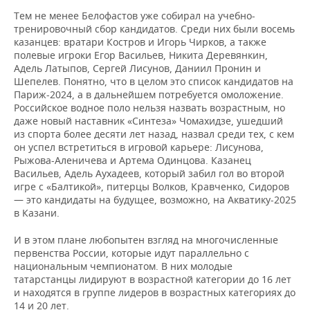
Тем не менее Белофастов уже собирал на учебно-
тренировочный сбор кандидатов. Среди них были восемь
казанцев: вратари Костров и Игорь Чирков, а также
полевые игроки Егор Васильев, Никита Деревянкин,
Адель Латыпов, Сергей Лисунов, Даниил Пронин и
Шепелев. Понятно, что в целом это список кандидатов на
Париж-2024, а в дальнейшем потребуется омоложение.
Российское водное поло нельзя назвать возрастным, но
даже новый наставник «Синтеза» Чомахидзе, ушедший
из спорта более десяти лет назад, назвал среди тех, с кем
он успел встретиться в игровой карьере: Лисунова,
Рыжова-Аленичева и Артема Одинцова. Казанец
Васильев, Адель Аухадеев, который забил гол во второй
игре с «Балтикой», питерцы Волков, Кравченко, Сидоров
— это кандидаты на будущее, возможно, на Акватику-2025
в Казани.
И в этом плане любопытен взгляд на многочисленные
первенства России, которые идут параллельно с
национальным чемпионатом. В них молодые
татарстанцы лидируют в возрастной категории до 16 лет
и находятся в группе лидеров в возрастных категориях до
14 и 20 лет.