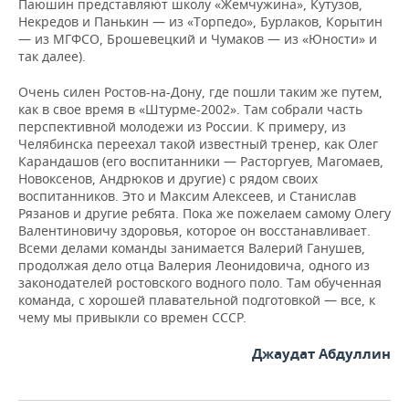
Паюшин представляют школу «Жемчужина», Кутузов,
Некредов и Панькин — из «Торпедо», Бурлаков, Корытин
— из МГФСО, Брошевецкий и Чумаков — из «Юности» и
так далее).
Очень силен Ростов-на-Дону, где пошли таким же путем,
как в свое время в «Штурме-2002». Там собрали часть
перспективной молодежи из России. К примеру, из
Челябинска переехал такой известный тренер, как Олег
Карандашов (его воспитанники — Расторгуев, Магомаев,
Новоксенов, Андрюков и другие) с рядом своих
воспитанников. Это и Максим Алексеев, и Станислав
Рязанов и другие ребята. Пока же пожелаем самому Олегу
Валентиновичу здоровья, которое он восстанавливает.
Всеми делами команды занимается Валерий Ганушев,
продолжая дело отца Валерия Леонидовича, одного из
законодателей ростовского водного поло. Там обученная
команда, с хорошей плавательной подготовкой — все, к
чему мы привыкли со времен СССР.
Джаудат Абдуллин