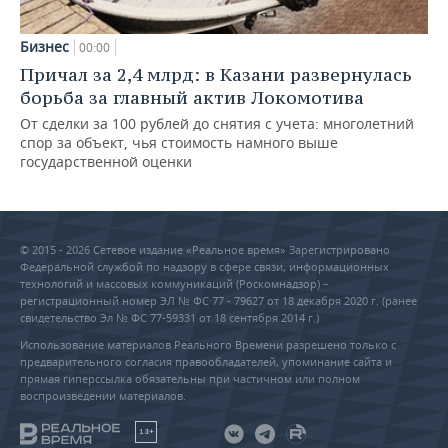
Бизнес
00:00
Причал за 2,4 млрд: в Казани развернулась
борьба за главный актив Локомотива
От сделки за 100 рублей до снятия с учета: многолетний
спор за объект, чья стоимость намного выше
государственной оценки
© 2015 - 2026 Сетевое издание «Реальное время» Зарегистрировано
Федеральной службой по надзору в сфере связи, информационных
технологий и массовых коммуникаций (Роскомнадзор) –
регистрационный номер ЭЛ № ФС 77 - 79627 от 18 декабря 2020 г. (ранее
свидетельство Эл № ФС 77-59331 от 18 сентября 2014 г.)
Использование материалов Реального Времени разрешено только с
предварительного согласия правообладателей, упоминание сайта и
прямая гиперссылка обязательны при частичном или полном
воспроизведении материалов.
18+