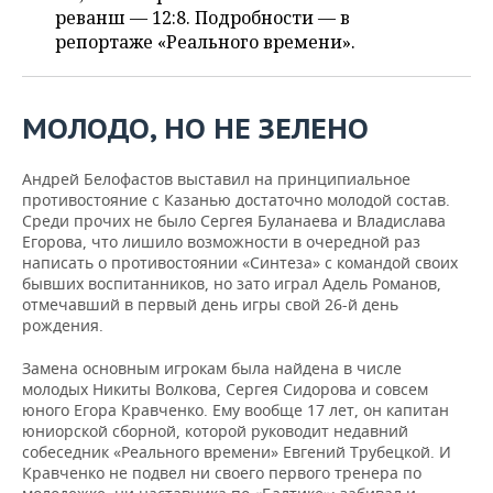
НЕФТЕХИМИЯ
реванш — 12:8. Подробности — в
РОЗНИЧНАЯ ТОРГОВЛЯ
НОВОСТИ ТЕХНОЛОГИЙ
репортаже «Реального времени».
МЕРОПРИЯТИЯ
НЕФТЬ
ТРАНСПОРТ
IT
НОВОСТИ МЕРОПРИЯТИЙ
СПОРТ
ОПК
МОЛОДО, НО НЕ ЗЕЛЕНО
УСЛУГИ
МЕДИА
ВЫЕЗДНАЯ РЕДАКЦИЯ
НОВОСТИ СПОРТА
ОБЩЕСТВО
ЭНЕРГЕТИКА
Андрей Белофастов выставил на принципиальное
ТЕЛЕКОММУНИКАЦИИ
БИЗНЕС-БРАНЧИ
ФУТБОЛ
НОВОСТИ ОБЩЕСТВА
ФОТОГАЛЕРЕЯ
противостояние с Казанью достаточно молодой состав.
Среди прочих не было Сергея Буланаева и Владислава
Егорова, что лишило возможности в очередной раз
ONLINE-КОНФЕРЕНЦИИ
ХОККЕЙ
ВЛАСТЬ
СЮЖЕТЫ
написать о противостоянии «Синтеза» с командой своих
бывших воспитанников, но зато играл Адель Романов,
ОТКРЫТАЯ ЛЕКЦИЯ
БАСКЕТБОЛ
ИНФРАСТРУКТУРА
СПРАВОЧНИК
отмечавший в первый день игры свой 26-й день
рождения.
ВОЛЕЙБОЛ
ИСТОРИЯ
СПИСОК ПЕРСОН
ПОЛНАЯ ВЕРСИЯ
Замена основным игрокам была найдена в числе
молодых Никиты Волкова, Сергея Сидорова и совсем
КИБЕРСПОРТ
КУЛЬТУРА
СПИСОК КОМПАНИЙ
юного Егора Кравченко. Ему вообще 17 лет, он капитан
юниорской сборной, которой руководит недавний
ФИГУРНОЕ КАТАНИЕ
МЕДИЦИНА
собеседник «Реального времени» Евгений Трубецкой. И
Кравченко не подвел ни своего первого тренера по