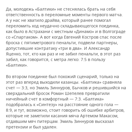
Да, молодежь «Балтики» не стеснялась брать на себя
ответственность в переломные моменты первого матча.
А у нас не хватило драйва, который ранее помогал
переломить ход неудачно складывающегося поединка,
как было в Астрахани с местным «Динамо» и в Волгограде
со «Спартаком». А вот когда Евгений Костров спас после
броска с пятиметрового пенальти, подвели партнеры,
допустившие контратаку «три в два». И Александр
Яценко, тот, кто как раз и не забил пенальти, в этот раз
забил, как говорится, с метра легко: 7:5 в пользу
«Балтики».
Во втором поединке был похожий сценарий, только на
этот раз вперед выходили казанцы. «Балтика» сравняла
счет — 3:3, но Эмиль Зиннуров, Бычков и решившийся на
сверхдальний бросок Роман Шепелев превратили
ничейный счет в комфортный — 7:3. «Балтика»
подобралась к «Синтезу» на расстояние одного гола —
8:9, и тут, возможно, стоит говорить об ошибке арбитров,
которые не заметили касания мяча Артемом Макасом,
отдавшим мяч питерцам. Эмиль Зиннуров высказал
претензии и был удален.