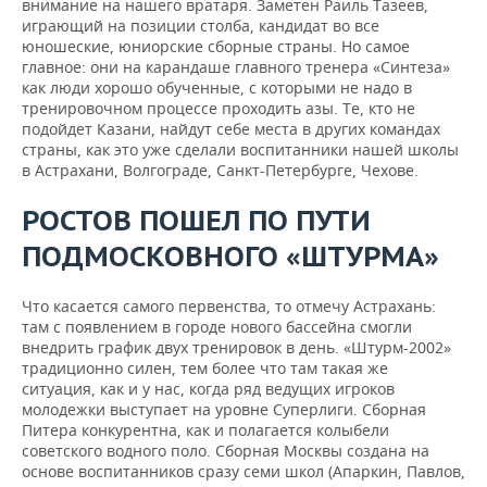
внимание на нашего вратаря. Заметен Раиль Тазеев,
играющий на позиции столба, кандидат во все
юношеские, юниорские сборные страны. Но самое
главное: они на карандаше главного тренера «Синтеза»
как люди хорошо обученные, с которыми не надо в
тренировочном процессе проходить азы. Те, кто не
подойдет Казани, найдут себе места в других командах
страны, как это уже сделали воспитанники нашей школы
в Астрахани, Волгограде, Санкт-Петербурге, Чехове.
РОСТОВ
ПОШЕЛ
ПО
ПУТИ
ПОДМОСКОВНОГО
«
ШТУРМА
»
Что касается самого первенства, то отмечу Астрахань:
там с появлением в городе нового бассейна смогли
внедрить график двух тренировок в день. «Штурм-2002»
традиционно силен, тем более что там такая же
ситуация, как и у нас, когда ряд ведущих игроков
молодежки выступает на уровне Суперлиги. Сборная
Питера конкурентна, как и полагается колыбели
советского водного поло. Сборная Москвы создана на
основе воспитанников сразу семи школ (Апаркин, Павлов,