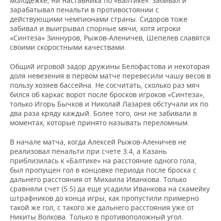
молодежке, ни наставника по «Балтике»: забивал и
ВОДНЫЕ ВИДЫ СПОРТА
ОБРАЗОВАНИЕ
зарабатывал пенальти в противостоянии с
действующими чемпионами страны. Сидоров тоже
ХОККЕЙ С МЯЧОМ
ПРОИСШЕСТВИЯ
забивал и выигрывал спорные мячи, хотя игроки
«Синтеза» Зиннуров, Рыжов-Аленичев, Шепелев славятся
своими скоростными качествами.
Общий игровой задор дружины Белофастова и некоторая
доля невезения в первом матче перевесили чашу весов в
пользу хозяев бассейна. Не сосчитать, сколько раз мяч
бился об каркас ворот после бросков игроков «Синтеза»,
только Игорь Бычков и Николай Лазарев обстучали их по
два раза кряду каждый. Более того, они не забивали в
моментах, которые принято называть переломным.
В начале матча, когда Алексей Рыжов-Аленичев не
реализовал пенальти при счете 3:4, а Казань
приблизилась к «Балтике» на расстояние одного гола,
был пропущен гол в концовке периода после броска с
дальнего расстояния от Михаила Иванкова. Только
сравняли счет (5:5) да еще усадили Иванкова на скамейку
штрафников до конца игры, как пропустили примерно
такой же гол, с такого же дальнего расстояния уже от
Никиты Волкова. Только в противоположный угол.