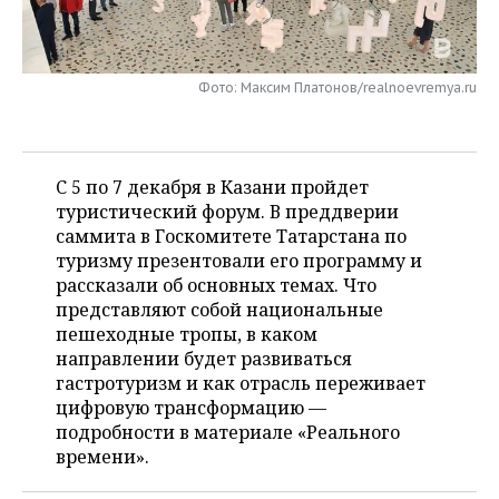
НЕФТЕХИМИЯ
РОЗНИЧНАЯ ТОРГОВЛЯ
НОВОСТИ ТЕХНОЛОГИЙ
МЕРОПРИЯТИЯ
НЕФТЬ
Фото: Максим Платонов/realnoevremya.ru
ТРАНСПОРТ
IT
НОВОСТИ МЕРОПРИЯТИЙ
СПОРТ
ОПК
УСЛУГИ
МЕДИА
ВЫЕЗДНАЯ РЕДАКЦИЯ
НОВОСТИ СПОРТА
ОБЩЕСТВО
ЭНЕРГЕТИКА
С 5 по 7 декабря в Казани пройдет
ТЕЛЕКОММУНИКАЦИИ
БИЗНЕС-БРАНЧИ
ФУТБОЛ
НОВОСТИ ОБЩЕСТВА
ФОТОГАЛЕРЕЯ
туристический форум. В преддверии
саммита в Госкомитете Татарстана по
ONLINE-КОНФЕРЕНЦИИ
ХОККЕЙ
ВЛАСТЬ
СЮЖЕТЫ
туризму презентовали его программу и
рассказали об основных темах. Что
ОТКРЫТАЯ ЛЕКЦИЯ
БАСКЕТБОЛ
ИНФРАСТРУКТУРА
СПРАВОЧНИК
представляют собой национальные
пешеходные тропы, в каком
ВОЛЕЙБОЛ
ИСТОРИЯ
СПИСОК ПЕРСОН
ПОЛНАЯ ВЕРСИЯ
направлении будет развиваться
гастротуризм и как отрасль переживает
КИБЕРСПОРТ
КУЛЬТУРА
СПИСОК КОМПАНИЙ
цифровую трансформацию —
подробности в материале «Реального
ФИГУРНОЕ КАТАНИЕ
МЕДИЦИНА
времени».