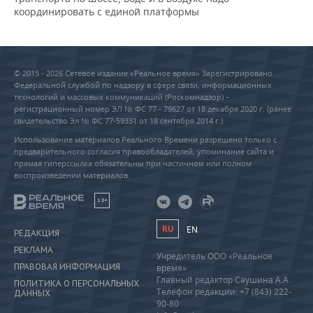
координировать с единой платформы
© 2015 - 2026 Сетевое издание «Реальное время» Зарегистрировано
Федеральной службой по надзору в сфере связи, информационных
технологий и массовых коммуникаций (Роскомнадзор) –
регистрационный номер ЭЛ № ФС 77 - 79627 от 18 декабря 2020 г. (ранее
свидетельство Эл № ФС 77-59331 от 18 сентября 2014 г.)
Использование материалов Реального Времени разрешено только с
предварительного согласия правообладателей, упоминание сайта и
прямая гиперссылка обязательны при частичном или полном
воспроизведении материалов.
18+
RU
EN
РЕДАКЦИЯ
РЕКЛАМА
Учредитель ООО «Реальное
ПРАВОВАЯ ИНФОРМАЦИЯ
время»
Главный редактор Саушина А.А.
ПОЛИТИКА О ПЕРСОНАЛЬНЫХ
Телефон редакции: +7 (843) 222-
ДАННЫХ
90-80