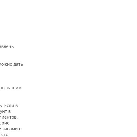
а
звлечь
можно дать
сны вашим
. Если в
унт в
лиентов.
верие
ризывами о
осто