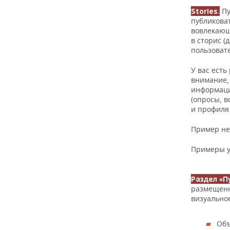
Пу
Stories.
публиковат
вовлекающ
в сторис (
пользоват
У вас ест
внимание,
информаци
(опросы, в
и профиля
Пример не
Примеры у
Раздел «П
размещенн
визуально
Объ