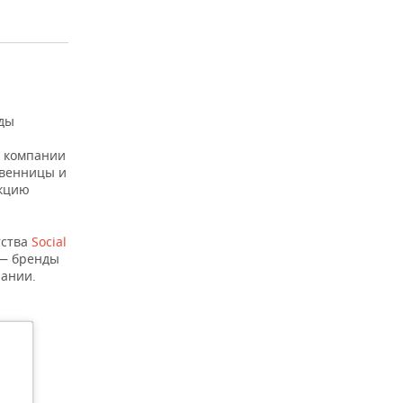
иды
е компании
твенницы и
укцию
тства
Social
в — бренды
пании.