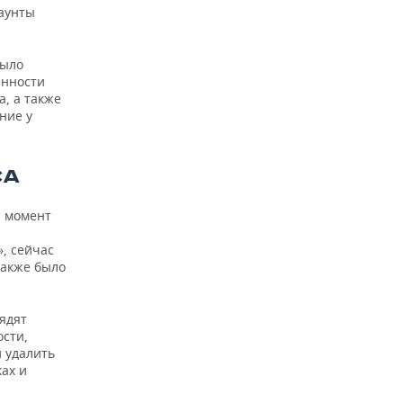
каунты
было
енности
, а также
ние у
СА
й момент
, сейчас
Также было
лядят
ости,
 удалить
ах и