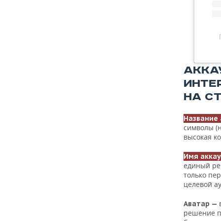
АККА
ИНТЕ
НА С
Название
символы (н
высокая ко
Имя акка
единый рег
только пер
целевой ау
Аватар
—
решение п