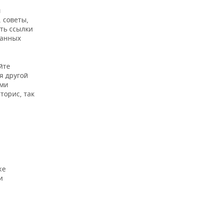
м
 советы,
ть ссылки
ванных
йте
я другой
ами
торис, так
же
и