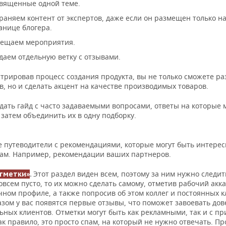
вященные одной теме.
раняем контент от экспертов, даже если он размещен только н
анице блогера.
ещаем мероприятия.
даем отдельную ветку с отзывами.
трировав процесс создания продукта, вы не только сможете ра
, но и сделать акцент на качестве производимых товаров.
дать гайд с часто задаваемыми вопросами, ответы на которые 
а затем объединить их в одну подборку.
е путеводители с рекомендациями, которые могут быть интере
ам. Например, рекомендации ваших партнеров.
Этот раздел виден всем, поэтому за ним нужно следить
тметки»
.
овсем пусто, то их можно сделать самому, отметив рабочий акка
чном профиле, а также попросив об этом коллег и постоянных к
азом у вас появятся первые отзывы, что поможет завоевать до
ьных клиентов. Отметки могут быть как рекламными, так и с п
к правило, это просто спам, на который не нужно отвечать. Пр