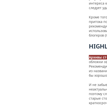
интереса к
следует уд
Кроме того
притока п
рекоменду
использов
блогеров (
H
IGH
Архивы сто
обложки о
Рекоменду
из назван
бы хорошо
И не забыв
неактуаль
поэтому с
старые ст
краткосро