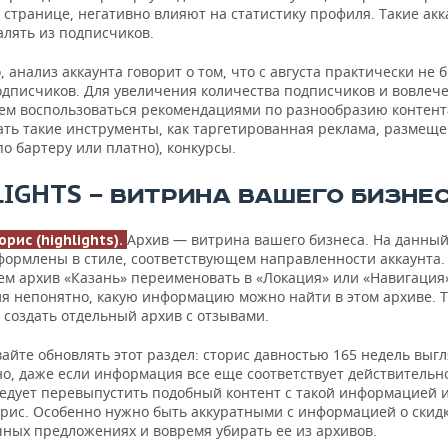
 странице, негативно влияют на статистику профиля. Такие ак
алять из подписчиков.
, анализ аккаунта говорит о том, что с августа практически не 
одписчиков. Для увеличения количества подписчиков и вовлеч
ем воспользоваться рекомендациями по разнообразию контента
ать такие инструменты, как таргетированная реклама, размеще
по бартеру или платно), конкурсы.
LIGHTS
— ВИТРИНА ВАШЕГО БИЗНЕ
Архив — витрина вашего бизнеса. На данны
рис (highlights).
формлены в стиле, соответствующем направленности аккаунта.
ем архив «Казань» переименовать в «Локация» или «Навигация»
ия непонятно, какую информацию можно найти в этом архиве. 
 создать отдельный архив с отзывами.
айте обновлять этот раздел: сторис давностью 165 недель выг
но, даже если информация все еще соответствует действительн
ледует перевыпустить подобный контент с такой информацией и
орис. Особенно нужно быть аккуратными с информацией о скидк
чных предложениях и вовремя убирать ее из архивов.