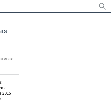
вая
ативах
й
тия.
в 2015
м