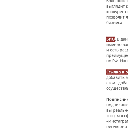
большинст
выглядит 
конкуренто
позволит 
бизнеса.
В дан
БИО
.
именно ва
и есть ра
преимущес
по РФ. Нап
Ссылка в 
добавить 
стоит доба
осуществл
Подписчи
подписчико
вы реально
того, масс
«Инстаграм
регулярно