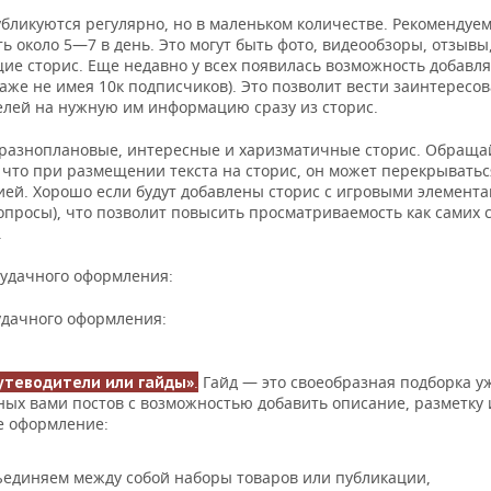
бликуются регулярно, но в маленьком количестве. Рекомендуе
ь около 5—7 в день. Это могут быть фото, видеообзоры, отзывы,
ие сторис. Еще недавно у всех появилась возможность добавля
даже не имея 10к подписчиков). Это позволит вести заинтересо
елей на нужную им информацию сразу из сторис.
ь разноплановые, интересные и харизматичные сторис. Обраща
 что при размещении текста на сторис, он может перекрыватьс
ей. Хорошо если будут добавлены сторис с игровыми элемент
опросы), что позволит повысить просматриваемость как самих с
.
удачного оформления:
дачного оформления:
.
Гайд — это своеобразная подборка у
утеводители или гайды»
ых вами постов с возможностью добавить описание, разметку 
е оформление:
единяем между собой наборы товаров или публикации,