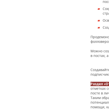
пос
Сох
стр
Осв
Соз
Продемонс
фолловеров
Можно соз
в постах, 
Создавайт
подписчик
Раздел «О
отметках с
посте в ли
Таким обр
потенциал
помощи, ка