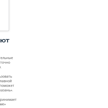
ЯЮТ
тельные
аточно
.
ьзовать
главной
 поможет
казань».
 принимает
аме»