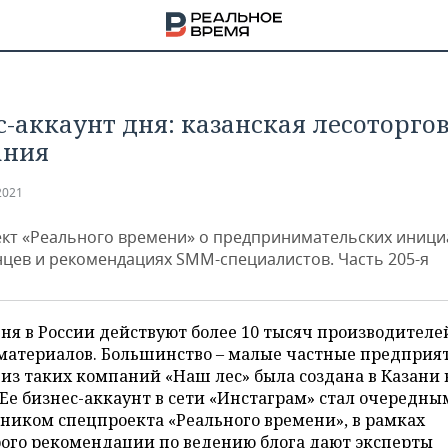
с-аккаунт дня: казанская лесоторго
ания
2021
кт «Реального времени» о предпринимательских иници
нцев и рекомендациях SMM-специалистов. Часть 205-я
ня в России действуют более 10 тысяч производителе
атериалов. Большинство ­­­­– малые частные предприя
из таких компаний «Наш лес» была создана в Казани 
НА
 Ее бизнес-аккаунт в сети «Инстаграм» стал очередны
ником спецпроекта «Реального времени», в рамках
рого рекомендации по ведению блога дают эксперты