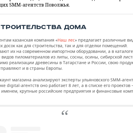
щих SММ-агентств Поволжья.
СТРОИТЕЛЬСТВА ДОМА
ентам казанская компания «
Наш лес
» предлагает различные в
 досок как для строительства, так и для отделки помещений.
вают их на современном импортном оборудовании, а в каталог
0 видов пиломатериалов из липы, сосны, осины, сибирской лис
мимо реализации древесины в Татарстане и России, свою прод
тправляют и в страны Европы.
ккаунт магазина анализируют эксперты ульяновского SMM-аген
нке digital-агентств оно работает 8 лет, а в списке его проекто
 именем, крупные российские предприятия и финансовые ком