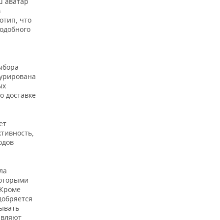
ш аватар
в
отип, что
подобного
ыбора
турирована
ых
о доставке
ет
ктивность,
одов
ла
которыми
 Кроме
добряется
бывать
являют