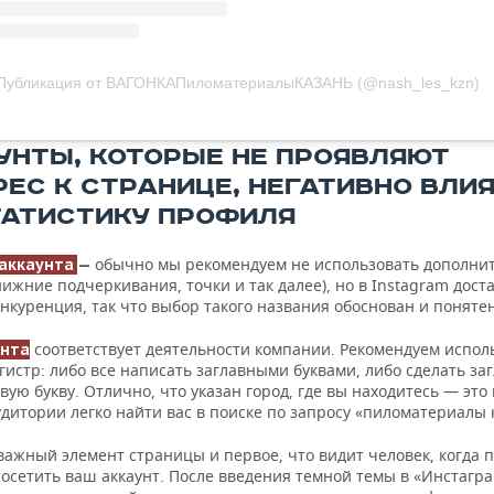
Публикация от ВАГОНКАПиломатериалыКАЗАНЬ (@nash_les_kzn)
УНТЫ, КОТОРЫЕ НЕ ПРОЯВЛЯЮТ
РЕС К СТРАНИЦЕ, НЕГАТИВНО ВЛИ
ТАТИСТИКУ ПРОФИЛЯ
обычно мы рекомендуем не использовать дополни
 аккаунта
—
ижние подчеркивания, точки и так далее), но в Instagram дост
нкуренция, так что выбор такого названия обоснован и понятен
соответствует деятельности компании. Рекомендуем испол
унта
истр: либо все написать заглавными буквами, либо сделать за
вую букву. Отлично, что указан город, где вы находитесь — это
дитории легко найти вас в поиске по запросу «пиломатериалы 
важный элемент страницы и первое, что видит человек, когда
осетить ваш аккаунт. После введения темной темы в «Инстагр