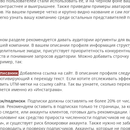
во пользователей стали использовать ее, и на черном фоне ва
контрастнее и выигрышнее. Также приведем примеры аватаро
в. На вашем примере четко и крупно видно название и сам лог
легко узнать вашу компанию среди остальных представителей 
ном разделе рекомендуется давать аудитории аргументы для в
шей компании. В вашем описании профиля информация струк
зделительные эмодзи, присутствует приоритетность конкурентн
тв и понимание запросов аудитории. Можно добавить строчку 
ример, так:
Добавлена ссылка на сайт. В описание профиля следу
описании.
мотивирующий к переходу текст. Если хотите отслеживать эффе
вить UTM-метки на ссылку сайта. Так вы узнаете, сколько перех
яется именно из «Инстаграма».
. Подписки должны составлять не более 20% от чис
ки/подписки
в. Рекомендуем оставить в подписках только те страницы, за 
 следите, или аккаунты клиентов, готовых дать рекомендации.
фоловинг как средство прироста численности подписчиков не о
», и существует риск блокировки аккаунта. Также нужно не за
 проводить и проверку подписчиков. Аккаунты, которые не про