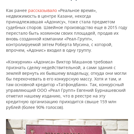
Как ранее
рассказывало
«Реальное время»,
недвижимость в центре Казани, некогда
принадлежавшая «Адонису», тоже стала предметом
судебных споров. Швейное производство еще в 2015 году
перестало быть хозяином своих площадей, продав их
вновь созданной компании «Реал-Групп»,
контролируемой зятем Роберта Мусина, с которой,
впрочем, «Адонис» входил в одну группу.
«Конкурник» «Адониса» Виктор Машанов требовал
признать сделку недействительной, а сами здания с
землей вернуть их бывшему владельцу, откуда они могли
бы перекочевать в его конкурсную массу. Хотя и там, и
там основной кредитор «Татфондбанк». Так, конкурсный
управляющий ООО «Реал Групп» Евгений Бурнашевский
отметил нашему изданию, что в реестре на эту
кредитную организацию приходится св­ыше 159 млн
рублей (более 90% голосов).