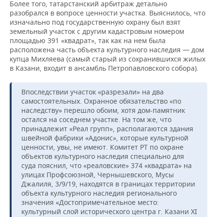
Более того, татарстанский арбитраж детально
разобрался в вопросе ценности участка. Выяснилось, что
изначально под государственную охрану был взят
земельный участок с другим кадастровым номером
площадью 391 «квадрат», так как на нем была
расположена часть объекта культурного наследия — дом
купца Михляева (самый старый из сохранившихся жилых
в Казани, входит в ансамбль Петропавловского собора).
Впоследствии участок «разрезали» на два
самостоятельных. Охранное обязательство «по
наследству» перешло обоим, хотя дом-памятник
остался на соседнем участке. На том же, что
принадлежит «Реал групп», располагаются здания
швейной фабрики «Адонис», которые культурной
ценности, увы, не имеют. Комитет РТ по охране
объектов культурного наследия специально для
суда пояснил, что «реаловские» 374 «квадрата» на
улицах Профсоюзной, Чернышевского, Мусы
Джалиля, 3/9/19, находятся в границах территории
объекта культурного наследия регионального
значения «Достопримечательное место:
культурный слой исторического центра г. Казани XI