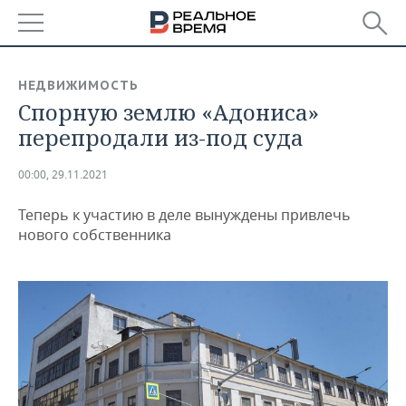
РЕГИОНЫ
НЕДВИЖИМОСТЬ
Спорную землю «Адониса»
БАШКОРТОСТАН
НОВОСТИ
перепродали из-под суда
ТАТАРСТАН
АНАЛИТИКА
00:00, 29.11.2021
УДМУРТИЯ
НОВОСТИ АНАЛИТИКИ
ЭКОНОМИКА
Теперь к участию в деле вынуждены привлечь
ДЕКЛАРАЦИИ О ДОХОДАХ
НОВОСТИ ЭКОНОМИКИ
ПРОМЫШЛЕННОСТЬ
нового собственника
КОРОЛИ ГОСЗАКАЗА ПФО
ФИНАНСЫ
НОВОСТИ
НЕДВИЖИМОСТЬ
ПРОМЫШЛЕННОСТИ
ВУЗЫ ТАТАРСТАНА
БАНКИ
НОВОСТИ НЕДВИЖИМОСТИ
АВТО
АГРОПРОМ
КОМУ ПРИНАДЛЕЖАТ
БЮДЖЕТ
НОВОСТИ АВТО
БИЗНЕС
ТОРГОВЫЕ ЦЕНТРЫ
МАШИНОСТРОЕНИЕ
ТАТАРСТАНА
ИНВЕСТИЦИИ
НОВОСТИ БИЗНЕСА
ТЕХНОЛОГИИ