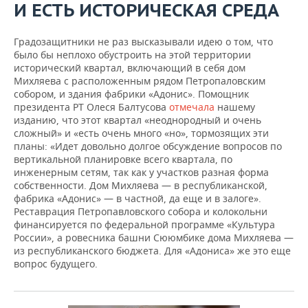
И ЕСТЬ ИСТОРИЧЕСКАЯ СРЕДА
Градозащитники не раз высказывали идею о том, что
было бы неплохо обустроить на этой территории
исторический квартал, включающий в себя дом
Михляева с расположенным рядом Петропаловским
собором, и здания фабрики «Адонис». Помощник
президента РТ Олеся Балтусова
отмечала
нашему
изданию, что этот квартал «неоднородный и очень
сложный» и «есть очень много «но», тормозящих эти
планы: «Идет довольно долгое обсуждение вопросов по
вертикальной планировке всего квартала, по
инженерным сетям, так как у участков разная форма
собственности. Дом Михляева — в республиканской,
фабрика «Адонис» — в частной, да еще и в залоге».
Реставрация Петропавловского собора и колокольни
финансируется по федеральной программе «Культура
России», а ровесника башни Сююмбике дома Михляева —
из республиканского бюджета. Для «Адониса» же это еще
вопрос будущего.