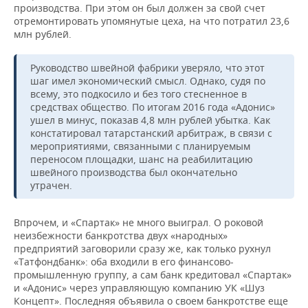
производства. При этом он был должен за свой счет
отремонтировать упомянутые цеха, на что потратил 23,6
млн рублей.
Руководство швейной фабрики уверяло, что этот
шаг имел экономический смысл. Однако, судя по
всему, это подкосило и без того стесненное в
средствах общество. По итогам 2016 года «Адонис»
ушел в минус, показав 4,8 млн рублей убытка. Как
констатировал татарстанский арбитраж, в связи с
мероприятиями, связанными с планируемым
переносом площадки, шанс на реабилитацию
швейного производства был окончательно
утрачен.
Впрочем, и «Спартак» не много выиграл. О роковой
неизбежности банкротства двух «народных»
предприятий заговорили сразу же, как только рухнул
«Татфондбанк»: оба входили в его финансово-
промышленную группу, а сам банк кредитовал «Спартак»
и «Адонис» через управляющую компанию УК «Шуз
Концепт». Последняя объявила о своем банкротстве еще