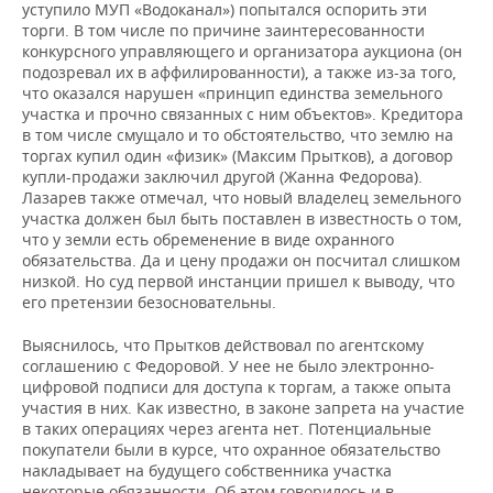
уступило МУП «Водоканал») попытался оспорить эти
торги. В том числе по причине заинтересованности
конкурсного управляющего и организатора аукциона (он
подозревал их в аффилированности), а также из-за того,
что оказался нарушен «принцип единства земельного
участка и прочно связанных с ним объектов». Кредитора
в том числе смущало и то обстоятельство, что землю на
торгах купил один «физик» (Максим Прытков), а договор
купли-продажи заключил другой (Жанна Федорова).
Лазарев также отмечал, что новый владелец земельного
участка должен был быть поставлен в известность о том,
что у земли есть обременение в виде охранного
обязательства. Да и цену продажи он посчитал слишком
низкой. Но суд первой инстанции пришел к выводу, что
его претензии безосновательны.
Выяснилось, что Прытков действовал по агентскому
соглашению с Федоровой. У нее не было электронно-
цифровой подписи для доступа к торгам, а также опыта
участия в них. Как известно, в законе запрета на участие
в таких операциях через агента нет. Потенциальные
покупатели были в курсе, что охранное обязательство
накладывает на будущего собственника участка
некоторые обязанности. Об этом говорилось и в