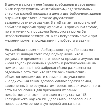
В целом в залоге у нее (права требования в свое время
были переуступлены «Интехбанком») ряд земельных
участков разной площади и целых два фабричных здания
в три-четыре этажа, а также двухэтажное
административное здание. В этой связи татарстанский
арбитраж одобрил продажу земли. В противном случае,
по его мнению, процедура банкротства могла бы
необоснованно затянуться. А так покупатель земли при
желании может впоследствии приобрести и здания.
Но судебная коллегия Арбитражного суда Поволжского
округа 21 января этого года подчеркнула, что в
результате предложенного порядка продажи имущество
«Реал Групп» (земельный участок и расположенные на
нем здания швейной фабрики) «были разделены на
отдельные лоты так, что утратилась взаимосвязь
объектов недвижимости с земельным участком».
«Вердикт» был таков: договор купли-продажи земли,
заключенный по результатом торгов, независимо от того,
есть ли основания для признания их самих
недействительными, ничтожен в силу статьи 168
Гражданского кодекса РФ. Дело было направлено на
новое рассмотрение в суд первой инстанции.