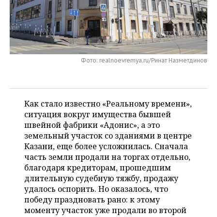
НЕФТЕХИМИЯ
РОЗНИЧНАЯ ТОРГОВЛЯ
НОВОСТИ ТЕХНОЛОГИЙ
МЕРОПРИЯТИЯ
НЕФТЬ
ТРАНСПОРТ
IT
НОВОСТИ МЕРОПРИЯТИЙ
СПОРТ
ОПК
Фото: realnoevremya.ru/Ринат Назметдинов
УСЛУГИ
МЕДИА
ВЫЕЗДНАЯ РЕДАКЦИЯ
НОВОСТИ СПОРТА
ОБЩЕСТВО
ЭНЕРГЕТИКА
ТЕЛЕКОММУНИКАЦИИ
БИЗНЕС-БРАНЧИ
ФУТБОЛ
НОВОСТИ ОБЩЕСТВА
ФОТОГАЛЕРЕЯ
Как стало известно «Реальному времени»,
ONLINE-КОНФЕРЕНЦИИ
ХОККЕЙ
ВЛАСТЬ
СЮЖЕТЫ
ситуация вокруг имущества бывшей
швейной фабрики «Адонис», а это
ОТКРЫТАЯ ЛЕКЦИЯ
БАСКЕТБОЛ
ИНФРАСТРУКТУРА
СПРАВОЧНИК
земельный участок со зданиями в центре
Казани, еще более усложнилась. Сначала
ВОЛЕЙБОЛ
ИСТОРИЯ
СПИСОК ПЕРСОН
ПОЛНАЯ ВЕРСИЯ
часть земли продали на торгах отдельно,
благодаря кредиторам, прошедшим
КИБЕРСПОРТ
КУЛЬТУРА
СПИСОК КОМПАНИЙ
длительную судебную тяжбу, продажу
удалось оспорить. Но оказалось, что
ФИГУРНОЕ КАТАНИЕ
МЕДИЦИНА
победу праздновать рано: к этому
моменту участок уже продали во второй