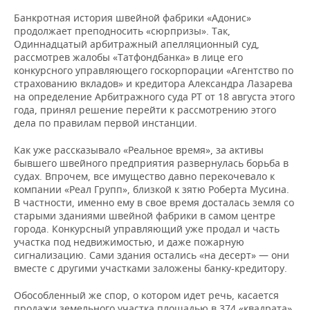
Банкротная история швейной фабрики «Адонис»
продолжает преподносить «сюрпризы». Так,
Одиннадцатый арбитражный апелляционный суд,
рассмотрев жалобы «Татфондбанка» в лице его
конкурсного управляющего госкорпорации «Агентство по
страхованию вкладов» и кредитора Александра Лазарева
на определение Арбитражного суда РТ от 18 августа этого
года, принял решение перейти к рассмотрению этого
дела по правилам первой инстанции.
Как уже рассказывало «Реальное время», за активы
бывшего швейного предприятия развернулась борьба в
судах. Впрочем, все имущество давно перекочевало к
компании «Реал Групп», близкой к зятю Роберта Мусина.
В частности, именно ему в свое время досталась земля со
старыми зданиями швейной фабрики в самом центре
города. Конкурсный управляющий уже продал и часть
участка под недвижимостью, и даже пожарную
сигнализацию. Сами здания остались «на десерт» — они
вместе с другими участками заложены банку-кредитору.
Обособленный же спор, о котором идет речь, касается
продажи земельного участка площадью в 374 «квадрата».