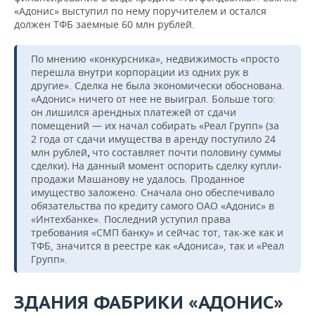
«Адонис» выступил по нему поручителем и остался
должен ТФБ заемные 60 млн рублей.
По мнению «конкурсника», недвижимость «просто
перешла внутри корпорации из одних рук в
другие». Сделка не была экономически обоснована.
«Адонис» ничего от нее не выиграл. Больше того:
он лишился арендных платежей от сдачи
помещений — их начал собирать «Реал Групп» (за
2 года от сдачи имущества в аренду поступило 24
млн рублей
что составляет почти половину суммы
,
сделки)
На данный момент оспорить сделку купли-
.
продажи Машанову не удалось. Проданное
имущество заложено. Сначала оно обеспечивало
обязательства по кредиту самого ОАО «Адонис» в
«Интехбанке». Последний уступил права
требования «СМП банку» и сейчас тот, так-же как и
ТФБ, значится в реестре как «Адониса», так и «Реал
Групп».
ЗДАНИЯ ФАБРИКИ «АДОНИС»