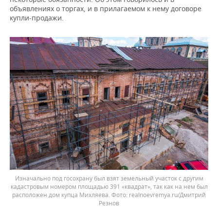
объявлениях о торгах, и в прилагаемом к нему договоре
купли-продажи.
Изначально под госохрану был взят земельный участок с другим
кадастровым номером площадью 391 «квадрат», так как на нем был
расположен дом купца Михляева.
realnoevremya.ru/Дмитрий
Резнов