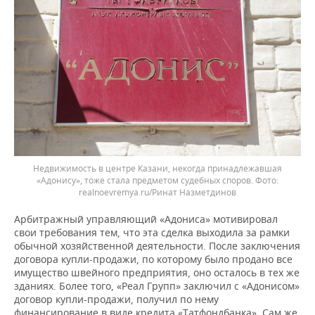
Недвижимость в центре Казани, некогда принадлежавшая
«Адонису», тоже стала предметом судебных споров.
realnoevremya.ru/Ринат Назметдинов
Арбитражный управляющий «Адониса» мотивировал
свои требования тем, что эта сделка выходила за рамки
обычной хозяйственной деятельности. После заключения
договора купли-продажи, по которому было продано все
имущество швейного предприятия, оно осталось в тех же
зданиях. Более того, «Реал Групп» заключил с «Адонисом»
договор купли-продажи, получил по нему
финансирование в виде кредита «Татфондбанка». Сам же