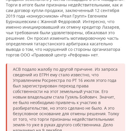
Торги в итоге были признаны недействительными, как и
сам договор купли-продажи, заключенный 12 сентября
2019 года «конкурсником» «Реал Групп» Евгением
Бурнашевским с Жанной Федоровой. Интересно, что
именно инициировавший их отмену кредитор Лазарев,
чьи требования были удовлетворены, обжаловал это
решение. Он просил изменить мотивировочную часть
определения татарстанского арбитража касательно
вывода о том, что нарушений со стороны организатора
торгов ООО «Правовой центр «Реформа» нет.
АСВ подало жалобу по другой причине. Из запроса
сведений из ЕГРН ему стало известно, что
Управлением Росреестра по РТ 16 июля этого года
был зарегистрирован переход права
собственности на этот земельный участок. Его
новым владельцем стала Гузяль Бойович. Значит,
ее было необходимо привлечь к участию в
разбирательстве, но этого сделано не было. А это
безусловное основание для отмены решения. Толку
от того, что торги признаны недействительными:
земля-то уже в руках другого собственника. Дело
назначено на 9 декабря.