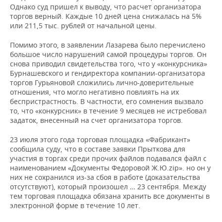
Однако суд пришел к выводу, что расчет организатора
торгов верный. Каждые 10 дней цена снижалась на 5%
или 211,5 тыс. рублей от начальной цены.
Помимо этого, в заявлении Лазарева было перечислено
большое число нарушений самой процедуры торгов. Он
снова приводил свидетельства того, что у «конкурсника»
Бурнашевского и гендиректора компании-организатора
торгов Гурьяновой сложились лично-доверительные
отношения, что могло негативно повлиять на их
беспристрастность. В частности, его сомнения вызвало
то, что «конкурсник» в течение 9 месяцев не истребовал
задаток, внесенный на счет организатора торгов.
23 июля этого года торговая площадка «Фабрикант»
сообщила суду, что в составе заявки Прыткова для
участия в торгах среди прочих файлов подавался файл с
наименованием «Документы Федоровой Ж.Ю.zip». но он у
них не сохранился из-за сбоя в работе (доказательства
отсутствуют), который произошел … 23 сентября. Между
тем торговая площадка обязана хранить все документы в
электронной форме в течение 10 лет.