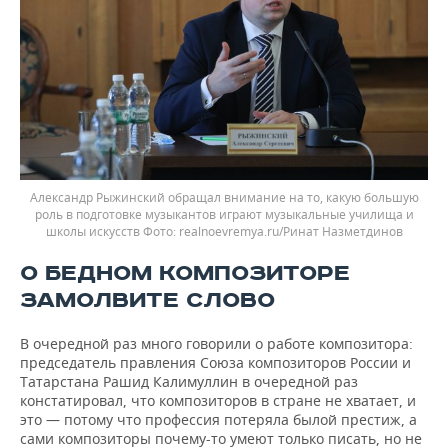
Александр Рыжинский обращал внимание на то, какую большую
роль в подготовке музыкантов играют музыкальные училища и
школы искусств
realnoevremya.ru/Ринат Назметдинов
О БЕДНОМ КОМПОЗИТОРЕ
ЗАМОЛВИТЕ СЛОВО
В очередной раз много говорили о работе композитора:
председатель правления Союза композиторов России и
Татарстана Рашид Калимуллин в очередной раз
констатировал, что композиторов в стране не хватает, и
это — потому что профессия потеряла былой престиж, а
сами композиторы почему-то умеют только писать, но не