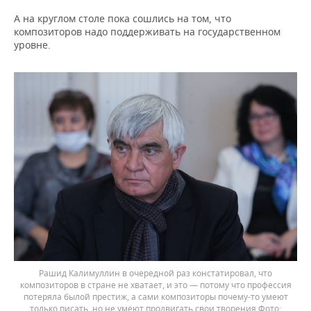
А на круглом столе пока сошлись на том, что
композиторов надо поддерживать на государственном
уровне.
Рашид Калимуллин в очередной раз констатировал, что
композиторов в стране не хватает, и это — потому что профессия
потеряла былой престиж, а сами композиторы почему-то умеют
только писать, но не умеют продвигать свои творения