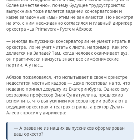
более качественно», почему будущее трудоустройство
выпускника тоже является задачей консерватории и
какие загадочные «мы» этим не занимаются. Но несмотря
на это, с ним неожиданно согласился и главный дирижер
оркестра «La Primavera» Рустем Абязов:
— Иногда выпускники консерватории не умеют играть в
оркестре. Их не учат читать с листа, например. Как это
делается на Западе? Там, когда человек оканчивает вуз,
он практически наизусть знает все симфонические
партии. А у нас…
Абязов пожаловался, что испытывает в своем оркестре
недостаток местных кадров — даже посетовал на то, что
недавно принял девушку из Екатеринбурга. Однако ему
возразила профессор Зиля Сунгатуллина, предложив
вспомнить, что выпускники консерватории работают в
ведущих оркестрах и театрах страны, а ректор Дулат-
Алеев спросил у дирижера:
— А разве не из наших выпускников сформирован
ваш оркестр?