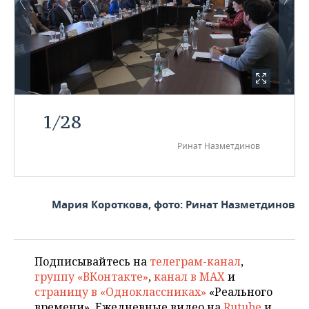
1
/
28
Ринат Назметдинов
Мария Короткова, фото: Ринат Назметдинов
Подписывайтесь на
телеграм-канал
,
группу «ВКонтакте»
,
канал в MAX
и
страницу в «Одноклассниках»
«Реального
времени». Ежедневные видео на
Rutube
и