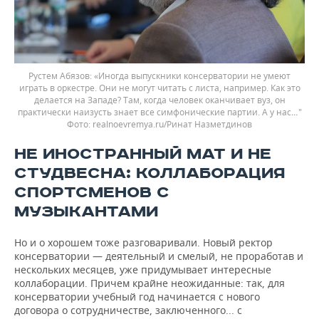
Рустем Абязов: «Иногда выпускники консерватории не умеют
играть в оркестре. Они не могут читать с листа, например. Как это
делается на Западе? Там, когда человек оканчивает вуз, он
практически наизусть знает все симфонические партии. А у нас…"
realnoevremya.ru/Ринат Назметдинов
НЕ ИНОСТРАННЫЙ МАТ И НЕ
СТУДВЕСНА: КОЛЛАБОРАЦИЯ
СПОРТСМЕНОВ С
МУЗЫКАНТАМИ
Но и о хорошем тоже разговаривали. Новый ректор
консерватории — деятельный и смелый, не проработав и
нескольких месяцев, уже придумывает интересные
коллаборации. Причем крайне неожиданные: так, для
консерватории учебный год начинается с нового
договора о сотрудничестве, заключенного... с