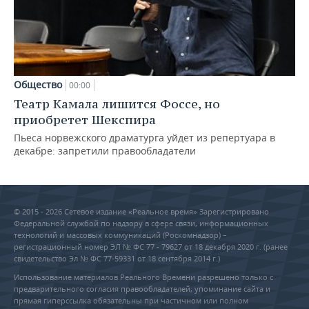
Общество
00:00
Театр Камала лишится Фоссе, но
приобретет Шекспира
Пьеса норвежского драматурга уйдет из репертуара в
декабре: запретили правообладатели
© 2015 - 2026 Сетевое издание «Реальное время» Зарегистрировано
Федеральной службой по надзору в сфере связи, информационных
технологий и массовых коммуникаций (Роскомнадзор) –
регистрационный номер ЭЛ № ФС 77 - 79627 от 18 декабря 2020 г. (ранее
свидетельство Эл № ФС 77-59331 от 18 сентября 2014 г.)
Использование материалов Реального Времени разрешено только с
предварительного согласия правообладателей, упоминание сайта и
прямая гиперссылка обязательны при частичном или полном