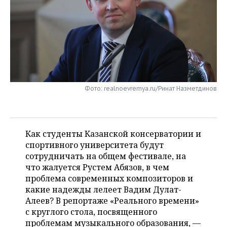
НЕФТЕХИМИЯ
РОЗНИЧНАЯ ТОРГОВЛЯ
НОВОСТИ ТЕХНОЛОГИЙ
МЕРОПРИЯТИЯ
НЕФТЬ
ТРАНСПОРТ
IT
НОВОСТИ МЕРОПРИЯТИЙ
СПОРТ
ОПК
УСЛУГИ
МЕДИА
ВЫЕЗДНАЯ РЕДАКЦИЯ
НОВОСТИ СПОРТА
ОБЩЕСТВО
ЭНЕРГЕТИКА
ТЕЛЕКОММУНИКАЦИИ
БИЗНЕС-БРАНЧИ
ФУТБОЛ
НОВОСТИ ОБЩЕСТВА
ФОТОГАЛЕРЕЯ
Фото: realnoevremya.ru/Ринат Назметдинов
ONLINE-КОНФЕРЕНЦИИ
ХОККЕЙ
ВЛАСТЬ
СЮЖЕТЫ
Как студенты Казанской консерватории и
ОТКРЫТАЯ ЛЕКЦИЯ
БАСКЕТБОЛ
ИНФРАСТРУКТУРА
СПРАВОЧНИК
спортивного университета будут
сотрудничать на общем фестивале, на
ВОЛЕЙБОЛ
ИСТОРИЯ
СПИСОК ПЕРСОН
ПОЛНАЯ ВЕРСИЯ
что жалуется Рустем Абязов, в чем
проблема современных композиторов и
КИБЕРСПОРТ
КУЛЬТУРА
СПИСОК КОМПАНИЙ
какие надежды лелеет Вадим Дулат-
Алеев? В репортаже «Реального времени»
ФИГУРНОЕ КАТАНИЕ
МЕДИЦИНА
с круглого стола, посвященного
проблемам музыкального образования, —