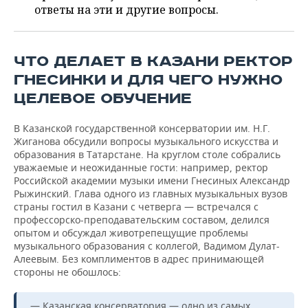
ВОДНЫЕ ВИДЫ СПОРТА
ОБРАЗОВАНИЕ
ответы на эти и другие вопросы.
ХОККЕЙ С МЯЧОМ
ПРОИСШЕСТВИЯ
ЧТО ДЕЛАЕТ В КАЗАНИ РЕКТОР
ГНЕСИНКИ И ДЛЯ ЧЕГО НУЖНО
ЦЕЛЕВОЕ ОБУЧЕНИЕ
В Казанской государственной консерватории им. Н.Г.
Жиганова обсудили вопросы музыкального искусства и
образования в Татарстане. На круглом столе собрались
уважаемые и неожиданные гости: например, ректор
Российской академии музыки имени Гнесиных Александр
Рыжинский. Глава одного из главных музыкальных вузов
страны гостил в Казани с четверга — встречался с
профессорско-преподавательским составом, делился
опытом и обсуждал животрепещущие проблемы
музыкального образования с коллегой, Вадимом Дулат-
Алеевым. Без комплиментов в адрес принимающей
стороны не обошлось:
— Казанская консерватория — одно из самых