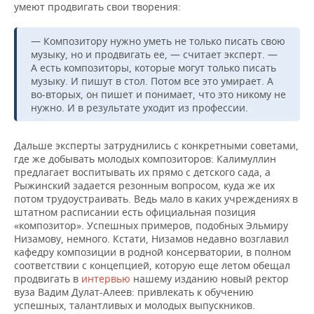
умеют продвигать свои творения:
— Композитору нужно уметь не только писать свою
музыку, но и продвигать ее, — считает эксперт. —
А есть композиторы, которые могут только писать
музыку. И пишут в стол. Потом все это умирает. А
во-вторых, он пишет и понимает, что это никому не
нужно. И в результате уходит из профессии.
Дальше эксперты затруднились с конкретными советами,
где же добывать молодых композиторов: Калимуллин
предлагает воспитывать их прямо с детского сада, а
Рыжинский задается резонным вопросом, куда же их
потом трудоустраивать. Ведь мало в каких учреждениях в
штатном расписании есть официальная позиция
«композитор». Успешных примеров, подобных Эльмиру
Низамову, немного. Кстати, Низамов недавно возглавил
кафедру композиции в родной консерватории, в полном
соответствии с концепцией, которую еще летом обещал
продвигать в
интервью
нашему изданию новый ректор
вуза Вадим Дулат-Алеев: привлекать к обучению
успешных, талантливых и молодых выпускников.