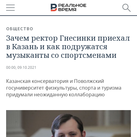
РЕГИОНЫ
ОБЩЕСТВО
Зачем ректор Гнесинки приехал
БАШКОРТОСТАН
НОВОСТИ
в Казань и как подружатся
ТАТАРСТАН
АНАЛИТИКА
музыканты со спортсменами
УДМУРТИЯ
НОВОСТИ АНАЛИТИКИ
ЭКОНОМИКА
00:00, 09.10.2021
ДЕКЛАРАЦИИ О ДОХОДАХ
НОВОСТИ ЭКОНОМИКИ
ПРОМЫШЛЕННОСТЬ
Казанская консерватория и Поволжский
госуниверситет физкультуры, спорта и туризма
КОРОЛИ ГОСЗАКАЗА ПФО
ФИНАНСЫ
НОВОСТИ
НЕДВИЖИМОСТЬ
придумали неожиданную коллаборацию
ПРОМЫШЛЕННОСТИ
ВУЗЫ ТАТАРСТАНА
БАНКИ
НОВОСТИ НЕДВИЖИМОСТИ
АВТО
АГРОПРОМ
КОМУ ПРИНАДЛЕЖАТ
БЮДЖЕТ
НОВОСТИ АВТО
БИЗНЕС
ТОРГОВЫЕ ЦЕНТРЫ
МАШИНОСТРОЕНИЕ
ТАТАРСТАНА
ИНВЕСТИЦИИ
НОВОСТИ БИЗНЕСА
ТЕХНОЛОГИИ