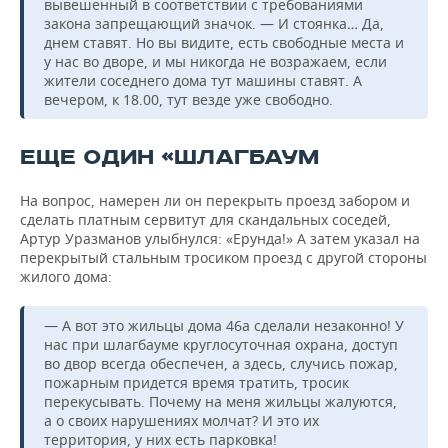
вывешенный в соответствии с требованиями
закона запрещающий значок. — И стоянка… Да,
днем ставят. Но вы видите, есть свободные места и
у нас во дворе, и мы никогда не возражаем, если
жители соседнего дома тут машины ставят. А
вечером, к 18.00, тут везде уже свободно.
ЕЩЕ ОДИН «ШЛАГБАУМ
На вопрос, намерен ли он перекрыть проезд забором и
сделать платным сервитут для скандальных соседей,
Артур Уразманов улыбнулся: «Ерунда!» А затем указал на
перекрытый стальным тросиком проезд с другой стороны
жилого дома:
— А вот это жильцы дома 46а сделали незаконно! У
нас при шлагбауме круглосуточная охрана, доступ
во двор всегда обеспечен, а здесь, случись пожар,
пожарным придется время тратить, тросик
перекусывать. Почему на меня жильцы жалуются,
а о своих нарушениях молчат? И это их
территория, у них есть парковка!