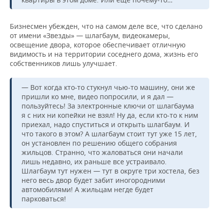
Бизнесмен убежден, что на самом деле все, что сделано
от имени «Звезды» — шлагбаум, видеокамеры,
освещение двора, которое обеспечивает отличную
видимость и на территории соседнего дома, жизнь его
собственников лишь улучшает.
— Вот когда кто-то стукнул чью-то машину, они же
пришли ко мне, видео попросили, и я дал —
пользуйтесь! За электронные ключи от шлагбаума
я с них ни копейки не взял! Ну да, если кто-то к ним
приехал, надо спуститься и открыть шлагбаум. И
что такого в этом? А шлагбаум стоит тут уже 15 лет,
он установлен по решению общего собрания
жильцов. Странно, что жаловаться они начали
лишь недавно, их раньше все устраивало.
Шлагбаум тут нужен — тут в округе три хостела, без
него весь двор будет забит иногородними
автомобилями! А жильцам негде будет
парковаться!