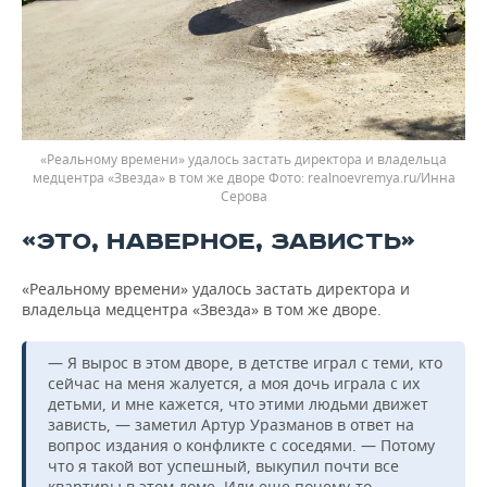
«Реальному времени» удалось застать директора и владельца
медцентра «Звезда» в том же дворе
realnoevremya.ru/Инна
Серова
«ЭТО, НАВЕРНОЕ, ЗАВИСТЬ»
«Реальному времени» удалось застать директора и
владельца медцентра «Звезда» в том же дворе.
— Я вырос в этом дворе, в детстве играл с теми, кто
сейчас на меня жалуется, а моя дочь играла с их
детьми, и мне кажется, что этими людьми движет
зависть, — заметил Артур Уразманов в ответ на
вопрос издания о конфликте с соседями. — Потому
что я такой вот успешный, выкупил почти все
квартиры в этом доме. Или еще почему-то…