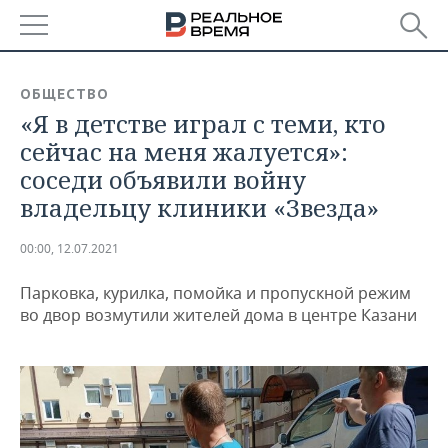
РЕГИОНЫ
ОБЩЕСТВО
«Я в детстве играл с теми, кто
БАШКОРТОСТАН
НОВОСТИ
сейчас на меня жалуется»:
ТАТАРСТАН
АНАЛИТИКА
соседи объявили войну
владельцу клиники «Звезда»
УДМУРТИЯ
НОВОСТИ АНАЛИТИКИ
ЭКОНОМИКА
00:00, 12.07.2021
ДЕКЛАРАЦИИ О ДОХОДАХ
НОВОСТИ ЭКОНОМИКИ
ПРОМЫШЛЕННОСТЬ
Парковка, курилка, помойка и пропускной режим
КОРОЛИ ГОСЗАКАЗА ПФО
ФИНАНСЫ
НОВОСТИ
НЕДВИЖИМОСТЬ
во двор возмутили жителей дома в центре Казани
ПРОМЫШЛЕННОСТИ
ВУЗЫ ТАТАРСТАНА
БАНКИ
НОВОСТИ НЕДВИЖИМОСТИ
АВТО
АГРОПРОМ
КОМУ ПРИНАДЛЕЖАТ
БЮДЖЕТ
НОВОСТИ АВТО
БИЗНЕС
ТОРГОВЫЕ ЦЕНТРЫ
МАШИНОСТРОЕНИЕ
ТАТАРСТАНА
ИНВЕСТИЦИИ
НОВОСТИ БИЗНЕСА
ТЕХНОЛОГИИ