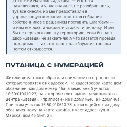
это позже Наталья Садыкова. — И кто-то
нажаловался, и у нас вначале, не разобравшись,
тут все снесли, но мы предоставили в
управляющую компанию протокол собрания
собственников с решением поставить шлагбаум —
и нам все восстановили, и столбы, и цепочку. И мы
бы не перекрывали эту территорию, если бы наш
двор «Звезда» не захватила! А что касается проезда
пожарных — так этот наш «шлагбаум» из тросика
ногтем открывается.
ПУТАНИЦА С НУМЕРАЦИЕЙ
Жители дома также обратили внимание на странности,
которые творятся с их адресом. На кадастровой карте дом
обозначен, как дом номер 46а, а земельный участок
16:50:010610:23, на котором стоит здание медицинского
центра «Звезда», «приписан» не к дому №46, а к дому 46а.
При этом участок 16:50:010610:78, относящийся к их дому,
обозначенному на карте как 46а, имеет адрес: «ул. К.
Маркса, дом 46 (лит. 2)».