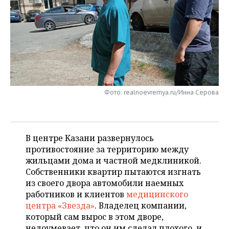
НЕФТЕХИМИЯ
РОЗНИЧНАЯ ТОРГОВЛЯ
НОВОСТИ ТЕХНОЛОГИЙ
МЕРОПРИЯТИЯ
НЕФТЬ
ТРАНСПОРТ
IT
НОВОСТИ МЕРОПРИЯТИЙ
СПОРТ
ОПК
УСЛУГИ
МЕДИА
ВЫЕЗДНАЯ РЕДАКЦИЯ
НОВОСТИ СПОРТА
ОБЩЕСТВО
ЭНЕРГЕТИКА
ТЕЛЕКОММУНИКАЦИИ
БИЗНЕС-БРАНЧИ
ФУТБОЛ
НОВОСТИ ОБЩЕСТВА
ФОТОГАЛЕРЕЯ
Фото: realnoevremya.ru/Инна Серова
ONLINE-КОНФЕРЕНЦИИ
ХОККЕЙ
ВЛАСТЬ
СЮЖЕТЫ
ОТКРЫТАЯ ЛЕКЦИЯ
БАСКЕТБОЛ
ИНФРАСТРУКТУРА
СПРАВОЧНИК
В центре Казани развернулось
противостояние за территорию между
ВОЛЕЙБОЛ
ИСТОРИЯ
СПИСОК ПЕРСОН
жильцами дома и частной медклиникой.
ПОЛНАЯ ВЕРСИЯ
Собственники квартир пытаются изгнать
из своего двора автомобили наемных
КИБЕРСПОРТ
КУЛЬТУРА
СПИСОК КОМПАНИЙ
работников и клиентов
медицинского
центра «Звезда»
. Владелец компании,
ФИГУРНОЕ КАТАНИЕ
МЕДИЦИНА
который сам вырос в этом дворе,
недоумевает, что он им сделал плохого, и