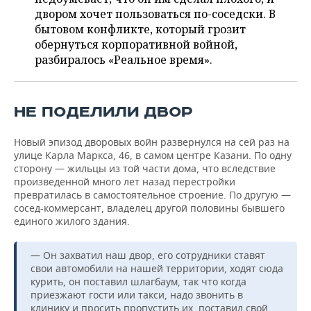
ВОДНЫЕ ВИДЫ СПОРТА
ОБРАЗОВАНИЕ
двором хочет пользоваться по-соседски. В
бытовом конфликте, который грозит
ХОККЕЙ С МЯЧОМ
ПРОИСШЕСТВИЯ
обернуться корпоративной войной,
разбиралось «Реальное время».
НЕ ПОДЕЛИЛИ ДВОР
Новый эпизод дворовых войн развернулся на сей раз на
улице Карла Маркса, 46, в самом центре Казани. По одну
сторону — жильцы из той части дома, что вследствие
произведенной много лет назад перестройки
превратилась в самостоятельное строение. По другую —
сосед-коммерсант, владелец другой половины бывшего
единого жилого здания.
— Он захватил наш двор, его сотрудники ставят
свои автомобили на нашей территории, ходят сюда
курить, он поставил шлагбаум, так что когда
приезжают гости или такси, надо звонить в
клинику и просить пропустить их, поставил свой