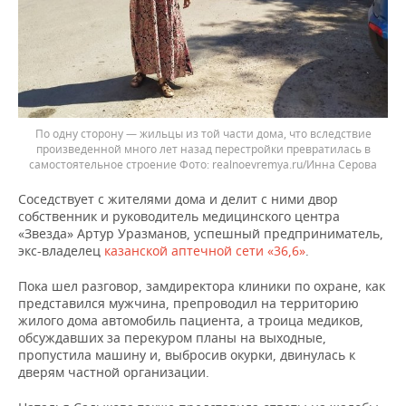
По одну сторону — жильцы из той части дома, что вследствие
произведенной много лет назад перестройки превратилась в
самостоятельное строение
realnoevremya.ru/Инна Серова
Соседствует с жителями дома и делит с ними двор
собственник и руководитель медицинского центра
«Звезда» Артур Уразманов, успешный предприниматель,
экс-владелец
казанской аптечной сети «36,6»
.
Пока шел разговор, замдиректора клиники по охране, как
представился мужчина, препроводил на территорию
жилого дома автомобиль пациента, а троица медиков,
обсуждавших за перекуром планы на выходные,
пропустила машину и, выбросив окурки, двинулась к
дверям частной организации.