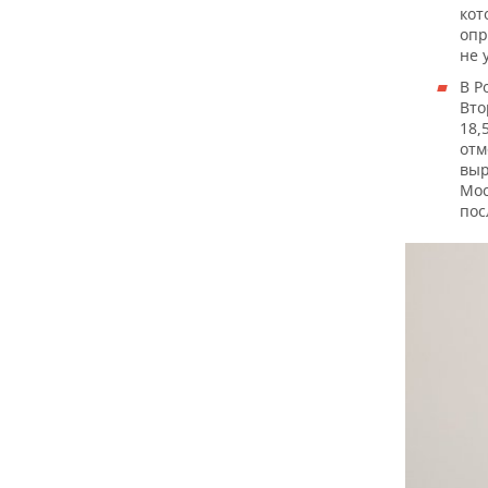
кот
опр
не 
В Р
Вто
18,
отм
выр
Мос
пос