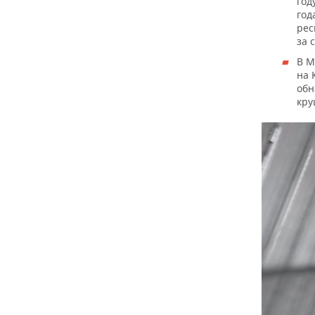
год
год
рес
за 
В М
на 
обн
кру