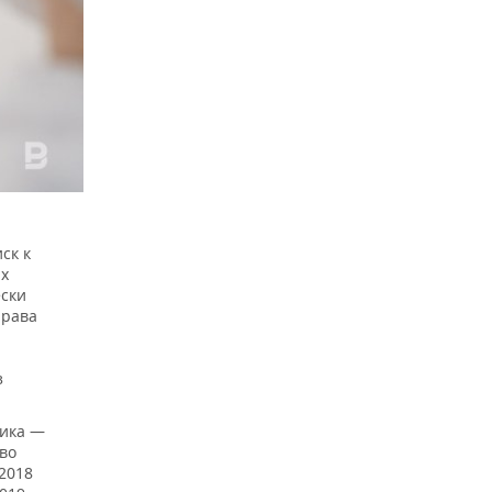
ск к
ых
ески
права
з
ика —
тво
 2018