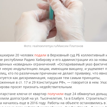
realnoevremya.ru/Максим Платонов
ашкирии 20 человек
подали
в Верховный суд РБ коллективный и
ве республики Радию Хабирову и его администрации из-за нов
денных «ковидных» ограничений. «Оспариваемый указ фактич
т некую индульгенцию лицам, имеющим вакцину, и ущемляет 
 лиц, кто по различным причинам не делает прививку, что явно
ктуется как дискриминация, нарушая тем самым принципы,
оженные в ст. 17 и 29 Конституции РФ», — говорится в нем. Ука
ирова просят признать недействительным.
атарстане ключи от квартир
получили
еще 24 обманутых дольщ
елили долгострой на ул. Тысячелетия, 1а в Елабуге. Строительс
а началось еще в 2016 году. Работы на объекте остановились в