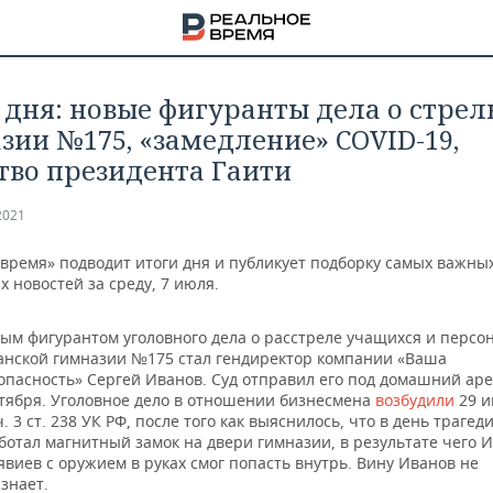
 дня: новые фигуранты дела о стрел
зии №175, «замедление» СOVID-19,
тво президента Гаити
2021
 время» подводит итоги дня и публикует подборку самых важны
 новостей за среду, 7 июля.
ым фигурантом уголовного дела о расстреле учащихся и персо
анской гимназии №175 стал гендиректор компании «Ваша
опасность» Сергей Иванов. Суд отправил его под домашний аре
тября. Уголовное дело в отношении бизнесмена
возбудили
29 
ч. 3 ст. 238 УК РФ, после того как выяснилось, что в день трагед
НА
ботал магнитный замок на двери гимназии, в результате чего 
явиев с оружием в руках смог попасть внутрь. Вину Иванов не
знает.