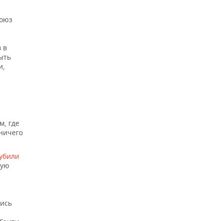
Союз
 в
ыть
и,
м, где
ничего
убили
шую
лись