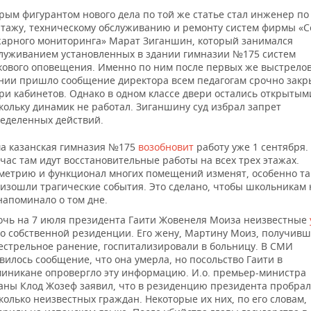
рым фигурантом нового дела по той же статье стал инженер по
тажу, техническому обслуживанию и ремонту систем фирмы «
арного мониторинга» Марат Зиганшин, который занимался
луживанием установленных в здании гимназии №175 систем
кового оповещения. Именно по ним после первых же выстрелов
нии пришло сообщение директора всем педагогам срочно закр
ри кабинетов. Однако в одном классе двери остались открытым
кольку динамик не работал. Зиганшину суд избрал запрет
еделенных действий.
а казанская гимназия №175
возобновит
работу уже 1 сентября.
час там идут восстановительные работы на всех трех этажах.
метрию и функционал многих помещений изменят, особенно та
изошли трагические события. Это сделано, чтобы школьникам 
напоминало о том дне.
очь на 7 июля президента Гаити Жовенеля Моиза неизвестные
го собственной резиденции. Его жену, Мартину Моиз, получив
естрельное ранение, госпитализировали в больницу. В СМИ
вилось сообщение, что она умерла, но посольство Гаити в
иникане опровергло эту информацию. И.о. премьер-министра
аны Клод Жозеф заявил, что в резиденцию президента пробра
колько неизвестных граждан. Некоторые их них, по его словам,