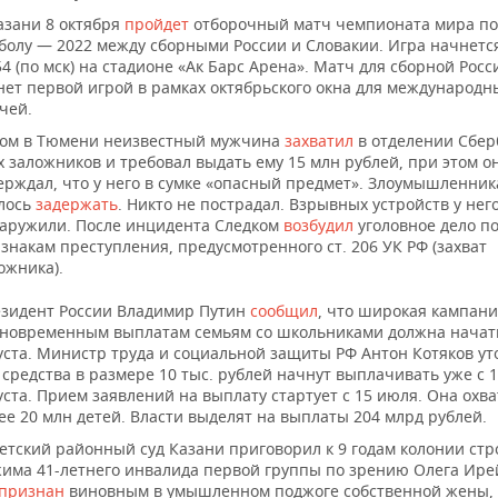
азани 8 октября
пройдет
отборочный матч чемпионата мира по
болу — 2022 между сборными России и Словакии. Игра начнетс
54 (по мск) на стадионе «Ак Барс Арена». Матч для сборной Росс
нет первой игрой в рамках октябрьского окна для международн
чей.
ом в Тюмени неизвестный мужчина
захватил
в отделении Сбер
х заложников и требовал выдать ему 15 млн рублей, при этом о
ерждал, что у него в сумке «опасный предмет». Злоумышленник
лось
задержать
. Никто не пострадал. Взрывных устройств у нег
аружили. После инцидента Следком
возбудил
уголовное дело п
знакам преступления, предусмотренного ст. 206 УК РФ (захват
ожника).
зидент России Владимир Путин
сообщил
, что широкая кампани
новременным выплатам семьям со школьниками должна начат
уста. Министр труда и социальной защиты РФ Антон Котяков ут
 средства в размере 10 тыс. рублей начнут выплачивать уже с 
уста. Прием заявлений на выплату стартует с 15 июля. Она охва
ее 20 млн детей. Власти выделят на выплаты 204 млрд рублей.
етский районный суд Казани приговорил к 9 годам колонии стр
има 41-летнего инвалида первой группы по зрению Олега Ире
признан
виновным в умышленном поджоге собственной жены,