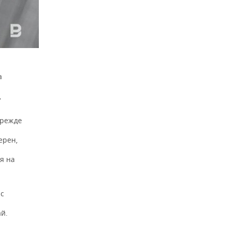
а
д
прежде
ерен,
я на
 с
й.