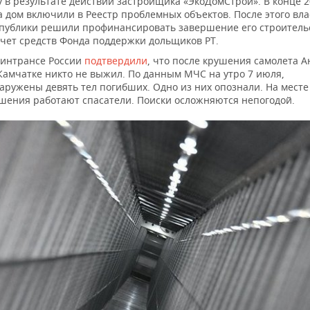
у в результате действий застройщика «ЭкоДомСтрой». В конце 
а дом включили в Реестр проблемных объектов. После этого вла
публики решили профинансировать завершение его строитель
счет средств Фонда поддержки дольщиков РТ.
интрансе России
подтвердили
, что после крушения самолета А
Камчатке никто не выжил. По данным МЧС на утро 7 июля,
аружены девять тел погибших. Одно из них опознали. На месте
шения работают спасатели. Поиски осложняются непогодой.