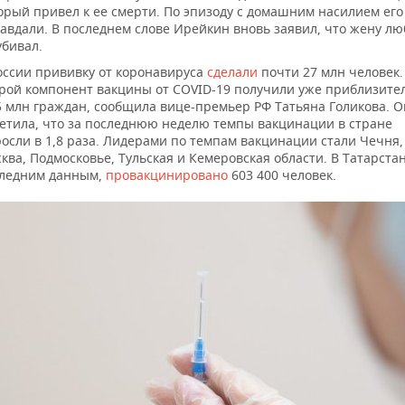
орый привел к ее смерти. По эпизоду с домашним насилием его
авдали. В последнем слове Ирейкин вновь заявил, что жену лю
убивал.
оссии прививку от коронавируса
сделали
почти 27 млн человек.
рой компонент вакцины от COVID-19 получили уже приблизите
5 млн граждан, сообщила вице-премьер РФ Татьяна Голикова. О
етила, что за последнюю неделю темпы вакцинации в стране
осли в 1,8 раза. Лидерами по темпам вакцинации стали Чечня,
ква, Подмосковье, Тульская и Кемеровская области. В Татарстан
ледним данным,
провакцинировано
603 400 человек.