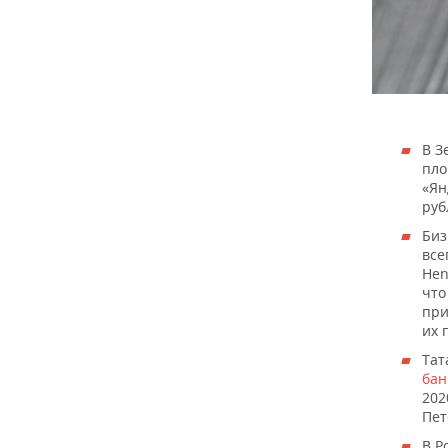
В З
пло
«Ян
руб
Биз
все
Hen
что
при
их 
Тат
бан
202
Пет
В Р