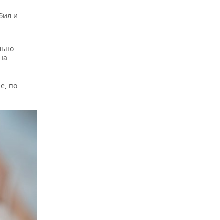
бил и
льно
на
е, по