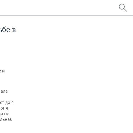
ьбе в
х и
нала
ст до 4
июня
ии не
Ильназ