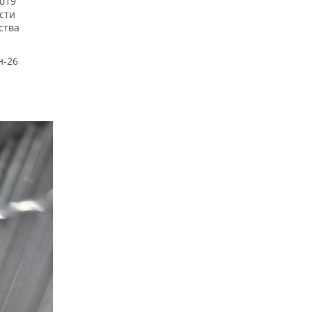
2019
сти
ства
н-26