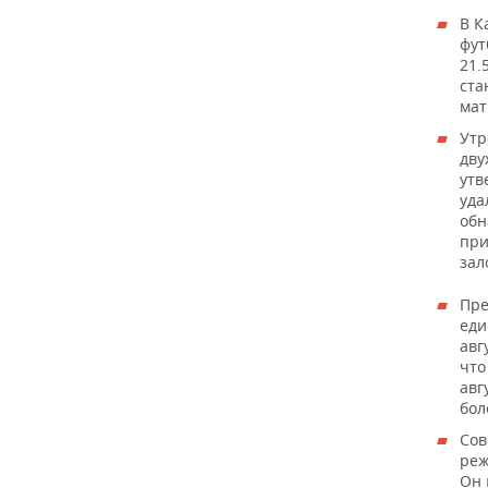
В К
фут
21.
ста
мат
Утр
дву
утв
уда
обн
при
зал
Пре
еди
авг
что
авг
бол
Сов
реж
Он