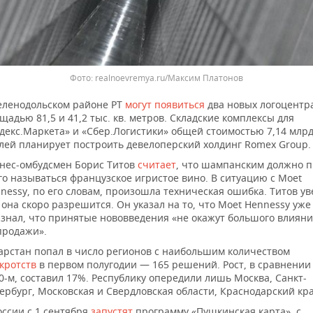
realnoevremya.ru/Максим Платонов
еленодольском районе РТ
могут появиться
два новых логоцентр
щадью 81,5 и 41,2 тыс. кв. метров. Складские комплексы для
декс.Маркета» и «Сбер.Логистики» общей стоимостью 7,14 млр
лей планирует построить девелоперский холдинг Romex Group.
нес-омбудсмен Борис Титов
считает
, что шампанским должно 
го называться французское игристое вино. В ситуацию с Moet
nessy, по его словам, произошла техническая ошибка. Титов ув
 она скоро разрешится. Он указал на то, что Moet Hennessy уже
знал, что принятые нововведения «не окажут большого влияни
продажи».
арстан попал в число регионов с наибольшим количеством
кротств
в первом полугодии — 165 решений. Рост, в сравнении
0-м, составил 17%. Республику опередили лишь Москва, Санкт-
ербург, Московская и Свердловская области, Краснодарский кра
оссии с 1 сентября
запустят
программу «Пушкинская карта», с