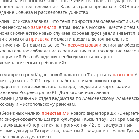
орили на испанском языке. После убийства главы государства в
явили военное положение. Власти страны призывают ООН про
едание Совбеза и расследовать убийство.
ьяна Голикова заявила, что темп прироста заболеваемости COVI
сии несколько
замедлился
, в том числе в Москве. Вместе с тем в
ионах количество новых случаев коронавируса увеличивается. 
зи с этим она
призвала
их власти вводить дополнительные
аничения. В правительстве РФ
рекомендовали
регионам обесп
коснительное соблюдение ограничения «на проведение массо
оприятий без соблюдения необходимых санитарно-
демиологических требований».
ым директором Кадастровой палаты по Татарстану
назначен
Ар
кин. До марта 2021 года он работал начальником отдела
ударственного земельного надзора, геодезии и картографии
авления Росреестра по РТ. До этого он возглавлял
муниципальный отдел ведомства по Алексеевскому, Алькеевск
сскому и Чистопольскому районам.
абережных Челнах
представили
нового директора ДК «Энергети
ла экс-руководитель центра культуры «Кызыл тау» Венера Сади
главлявшая «Энергетик» на протяжении 42 лет заслуженный
отник культуры Татарстана, почетный гражданин Челнов Гульз
ева покинула должность.