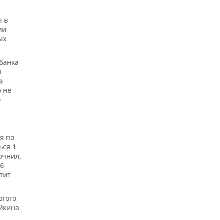
я в
ии
ых
банка
н
а
о не
о
я по
ься 1
очнил,
16
тит
огого
йкина.