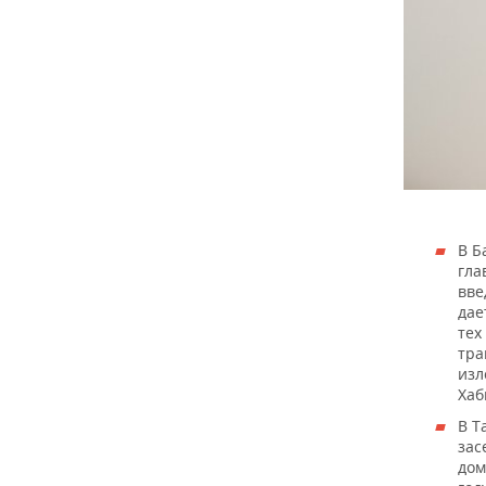
В Б
гла
вве
дае
тех
тра
изл
Хаб
В Т
зас
дом