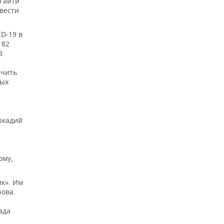
 Гаити
вести
D-19 в
 82
В
ечить
вых
кадий
ому,
к». Им
рова.
ада