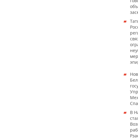
гов
ВОДНЫЕ ВИДЫ СПОРТА
ОБРАЗОВАНИЕ
объ
зас
ХОККЕЙ С МЯЧОМ
ПРОИСШЕСТВИЯ
Тат
Рос
рег
свя
огр
неу
мер
эпи
Нов
Бел
гос
Упр
Меж
Спа
В Н
ста
Воз
раб
Рза