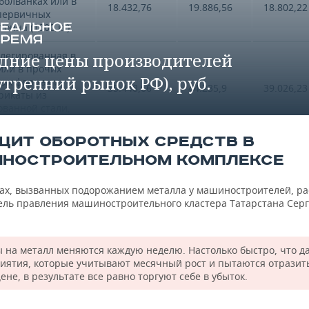
болванках или в
18.432,76
19.886,56
18.802,22
первичных
тонна (1000 кг)
елегированная в
дние цены производителей
или в прочих
утренний рынок РФ), руб.
ых формах и
35.448,66
44.235,9
39.026,23
рикаты из
ованной стали,
000 кг)
ЦИТ ОБОРОТНЫХ СРЕДСТВ В
ержавеющая в
НОСТРОИТЕЛЬНОМ КОМПЛЕКСЕ
 или прочих
ых формах и
70.460,48
105.282,8
75.227,2
рикаты из
ах, вызванных подорожанием металла у машиностроителей, ра
ющей стали,
ель правления машиностроительного кластера Татарстана Сер
000 кг)
егированная
 на металл меняются каждую неделю. Настолько быстро, что д
 слитках или в
иятия, которые учитывают месячный рост и пытаются отразить
первичных
32.028,38
35.476,75
36.148,42
ене, в результате все равно торгуют себе в убыток.
и полуфабрикаты
ей легированной
нна (1000 кг)