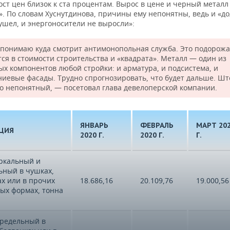
ост цен близок к ста процентам. Вырос в цене и черный металл
. По словам Хуснутдинова, причины ему непонятны, ведь и «д
ушел, и энергоносители не выросли»:
 понимаю куда смотрит антимонопольная служба. Это подорож
тся в стоимости строительства и «квадрата». Металл — один из
ых компонентов любой стройки: и арматура, и подсистема, и
иевые фасады. Трудно спрогнозировать, что будет дальше. Ш
то непонятный, — посетовал глава девелоперской компании.
ЯНВАРЬ
ФЕВРАЛЬ
МАРТ 20
ЦИЯ
2020 Г.
2020 Г.
Г.
еркальный и
ьный в чушках,
ах или в прочих
18.686,16
20.109,76
19.000,56
ых формах, тонна
ередельный в