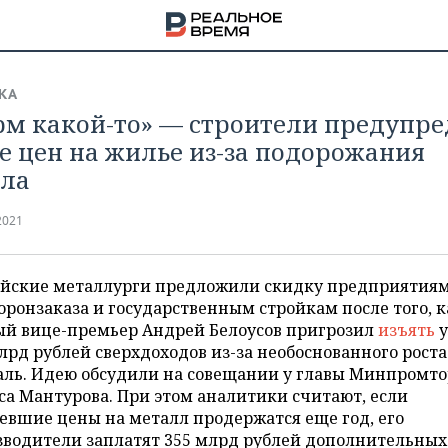
КА
м какой-то» — строители предупр
те цен на жилье из-за подорожания
ла
2021
ийские металлурги предложили скидку предприятия
оронзаказа и государственным стройкам после того, к
ый вице-премьер Андрей Белоусов пригрозил
изъять
у
лрд рублей сверхдоходов из-за необоснованного роста
аль. Идею обсудили на совещании у главы Минпромто
НА
а Мантурова. При этом аналитики считают, если
евшие цены на металл продержатся еще год, его
зводители заплатят 355 млрд рублей дополнительных