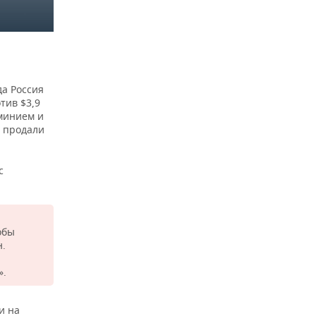
39.977,67
40.380,77
1,0%
да Россия
тив $3,9
юминием и
68.781,01
71.413,31
3,8%
и продали
с
66.512,81
83.540,94
25,6%
обы
н.
41.034,77
55.925,19
36,3%
».
и на
35.377,97
49.916,75
41,1%