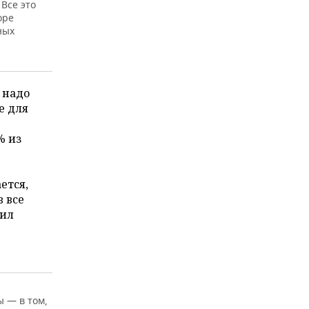
Все это
оре
ных
38.439,2
57.934,73
50,7%
 надо
е для
% из
29.423,6
43.129,13
46,6%
ется,
 все
нил
 — в том,