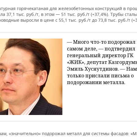
атурная горячекатаная для железобетонных конструкций в пр
ла 37,1 тыс. руб./т, в этом — 51 тыс. руб./т (+37,4%). Трубы стал
оводные выросли в цене с 55,1 тыс. руб./т до 73,8 тыс. руб./т (+
— Много что-то подорожал
самом деле, — подтвердил
генеральный директор ГК
«ЖИК», депутат Казгордум
Эмиль Хуснутдинов. — Нам
только прислали письма о
подорожании металла.
овам, «значительно» подорожал металл для системы фасадов: «