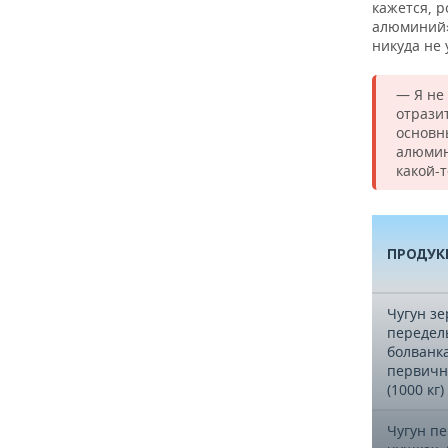
кажется, р
алюминий»
никуда не 
— Я не
отрази
основн
алюмин
какой-
ПРОДУК
Чугун з
передел
болванк
первичн
(1000 кг)
Чугун п