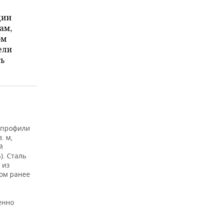
ции
ам,
ом
ели
ть
, профили
. м,
й
). Сталь
 из
дом ранее
енно