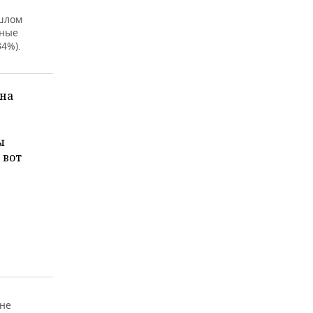
ошлом
ьные
34%).
 на
ы
 вот
Мне