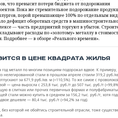
ов, что превысит потери бюджета от подорожания
роектов. Пока же стремительное подорожание продук
ллургов, порой превышающее 100% по отдельным вид
ало дефицит оборотных средств в машиностроительн
ексе — часть предприятий торгуют в убыток. Строит
кладывают расходы по «золотому» металлу в стоимос
. Подробнее — в обзоре «Реального времени».
ЗИТСЯ В ЦЕНЕ КВАДРАТА ЖИЛЬЯ
за год металл по многим позициям подорожал вдвое. К примеру
з нелегированной стали в прошлом апреле стоили 319,2 руб./кв
отпускают за 671,9 руб./кв. м (+110,5%). То же самое с проволоко
й — цена выросла с 253,8 тыс. руб./т до 507 тыс. руб./т (+99,8%
ую в слитках или прочих первичных формах и полуфабрикаты
й стали можно купить в среднем за 156,2 тыс. руб./т, хотя го
двое дешевле — 80,4 тыс. руб./т (+94,2% за год).
 без которой не обойтись строительной отрасли, тоже существ
а.