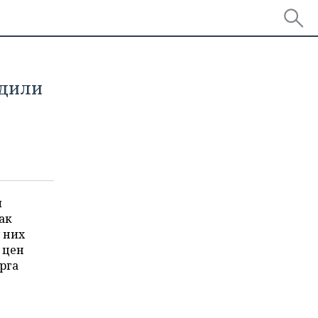
едили
м
ак
 них
 цен
рга