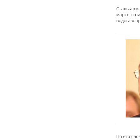
ВОДНЫЕ ВИДЫ СПОРТА
ОБРАЗОВАНИЕ
Сталь арм
марте стои
ХОККЕЙ С МЯЧОМ
ПРОИСШЕСТВИЯ
водогазопр
По его сл