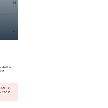
19.478,87
35.432,13
81,9%
40.523,92
51.980,64
28,3%
80.410,45
156.195,01
94,2%
ссказал
гей
аже те
 его в
40.028,67
59.082,03
47,6%