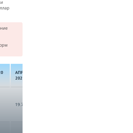
 и
оллар
ание
торм
ИЗМЕНЕНИЕ,
20
АПРЕЛЬ
АПРЕЛЬ
АПРЕЛЬ/
2020 Г.
2021 Г.
АПРЕЛЬ
19.761,27
35.753,16
80,9%