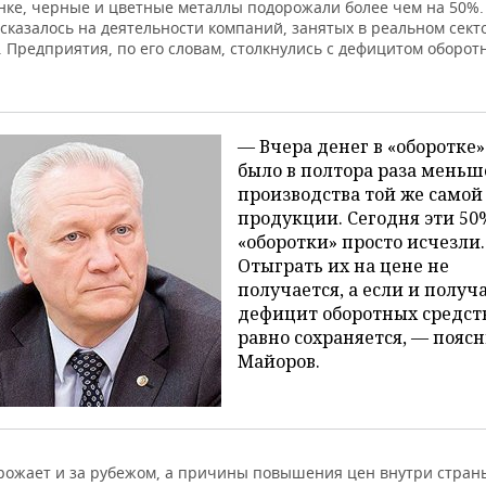
нке, черные и цветные металлы подорожали более чем на 50%. 
сказалось на деятельности компаний, занятых в реальном сект
листовой
 Предприятия, по его словам, столкнулись с дефицитом оборот
атаный стальной,
34.667,75
35.509,77
36.707,34
олнительной
и, тонна (1000 кг)
— Вчера денег в «оборотке»
сортовой и
было в полтора раза меньш
 стальные прочие,
, горячекатаные,
производства той же самой
янутые или
продукции. Сегодня эти 50
ированные, без
«оборотки» просто исчезли.
тельной
28.243,42
28.751,83
27.846,9
Отыграть их на цене не
ки, включая
получается, а если и получа
ые после
дефицит оборотных средств
, из
ованных сталей,
равно сохраняется, — пояс
000 кг)
Майоров.
сортовой и
из прочих
анных сталей
 кованые,
рожает и за рубежом, а причины повышения цен внутри страны
атаные,