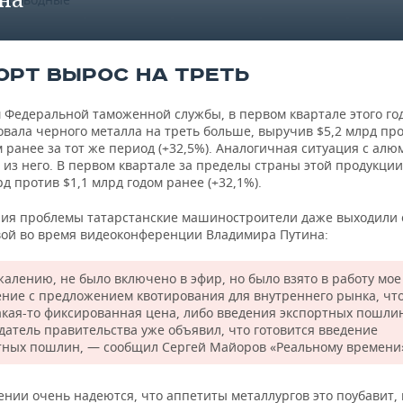
000 кг)
одорожные
ОРТ ВЫРОС НА ТРЕТЬ
39.191,99
39.718,69
39.930,77
 колеи, тонна
 Федеральной таможенной службы, в первом квартале этого го
вала черного металла на треть больше, выручив $5,2 млрд про
тальные для
 ранее за тот же период (+32,5%). Аналогичная ситуация с ал
 газопроводов
73.583,98
67.006,42
67.919,07
 из него. В первом квартале за пределы страны этой продукци
ые, тонна (1000
рд против $1,1 млрд годом ранее (+32,1%).
ия проблемы татарстанские машиностроители даже выходили 
тальные
ой во время видеоконференции Владимира Путина:
ные
64.271,67
60.299,72
62.335,67
еформированные,
000 кг)
жалению, не было включено в эфир, но было взято в работу мое
ние с предложением квотирования для внутреннего рынка, чт
тальные
акая-то фиксированная цена, либо введения экспортных пошли
сварные, тонна
34.558,44
41.206,04
43.078,84
датель правительства уже объявил, что готовится введение
тных пошлин, — сообщил Сергей Майоров «Реальному времени
тальные
нии очень надеются, что аппетиты металлургов это поубавит, 
опроводные,
31.934,83
33.601,08
36.149,94