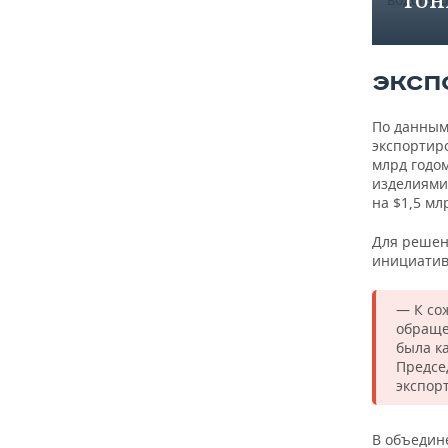
тонна (1
Рельсы
железн
ЭКСП
широкой
(1000 кг)
По данным
экспортиро
Трубы с
млрд годом
нефте- и
изделиями
бесшовн
на $1,5 мл
кг)
Для решен
Трубы с
инициатив
бесшов
горячед
тонна (1
— К со
обраще
Трубы с
была к
электро
Предсе
(1000 кг)
экспор
Трубы с
В объедине
водогаз