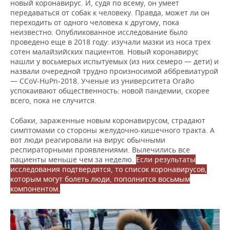
новый коронавирус. И, судя по всему, он умеет
НЕФТЕХИМИЯ
передаваться от собак к человеку. Правда, может ли он
РОЗНИЧНАЯ ТОРГОВЛЯ
НОВОСТИ ТЕХНОЛОГИЙ
МЕРОПРИЯТИЯ
переходить от одного человека к другому, пока
НЕФТЬ
неизвестно. Опубликованное исследование было
проведено еще в 2018 году: изучали мазки из носа трех
ТРАНСПОРТ
IT
НОВОСТИ МЕРОПРИЯТИЙ
СПОРТ
ОПК
сотен малайзийских пациентов. Новый коронавирус
нашли у восьмерых испытуемых (из них семеро — дети) и
УСЛУГИ
МЕДИА
ВЫЕЗДНАЯ РЕДАКЦИЯ
НОВОСТИ СПОРТА
ОБЩЕСТВО
назвали очередной трудно произносимой аббревиатурой
ЭНЕРГЕТИКА
— CCoV-HuPn-2018. Ученые из университета Огайо
ТЕЛЕКОММУНИКАЦИИ
БИЗНЕС-БРАНЧИ
ФУТБОЛ
НОВОСТИ ОБЩЕСТВА
ФОТОГАЛЕРЕЯ
успокаивают общественность: новой пандемии, скорее
всего, пока не случится.
ONLINE-КОНФЕРЕНЦИИ
ХОККЕЙ
ВЛАСТЬ
СЮЖЕТЫ
Собаки, зараженные новым коронавирусом, страдают
симптомами со стороны желудочно-кишечного тракта. А
ОТКРЫТАЯ ЛЕКЦИЯ
БАСКЕТБОЛ
ИНФРАСТРУКТУРА
СПРАВОЧНИК
вот люди реагировали на вирус обычными
респираторными проявлениями. Вылечились все
пациенты меньше чем за неделю.
Если результаты
ВОЛЕЙБОЛ
ИСТОРИЯ
СПИСОК ПЕРСОН
ПОЛНАЯ ВЕРСИЯ
исследования подтвердятся, то список коронавирусов,
которым могут болеть люди, пополнится восьмым
КИБЕРСПОРТ
КУЛЬТУРА
СПИСОК КОМПАНИЙ
компонентом.
ФИГУРНОЕ КАТАНИЕ
МЕДИЦИНА