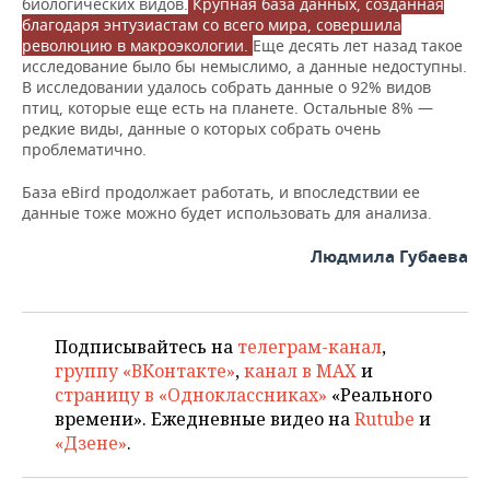
биологических видов.
Крупная база данных, созданная
благодаря энтузиастам со всего мира, совершила
революцию в макроэкологии.
Еще десять лет назад такое
исследование было бы немыслимо, а данные недоступны.
В исследовании удалось собрать данные о 92% видов
птиц, которые еще есть на планете. Остальные 8% —
редкие виды, данные о которых собрать очень
проблематично.
База eBird продолжает работать, и впоследствии ее
данные тоже можно будет использовать для анализа.
Людмила Губаева
Подписывайтесь на
телеграм-канал
,
группу «ВКонтакте»
,
канал в MAX
и
страницу в «Одноклассниках»
«Реального
времени». Ежедневные видео на
Rutube
и
«Дзене»
.