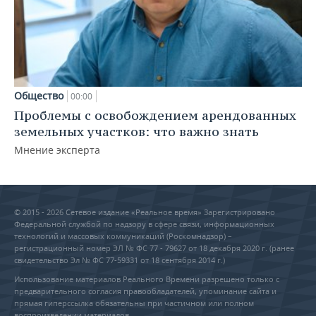
Общество
00:00
Проблемы с освобождением арендованных
земельных участков: что важно знать
Мнение эксперта
© 2015 - 2026 Сетевое издание «Реальное время» Зарегистрировано
Федеральной службой по надзору в сфере связи, информационных
технологий и массовых коммуникаций (Роскомнадзор) –
регистрационный номер ЭЛ № ФС 77 - 79627 от 18 декабря 2020 г. (ранее
свидетельство Эл № ФС 77-59331 от 18 сентября 2014 г.)
Использование материалов Реального Времени разрешено только с
предварительного согласия правообладателей, упоминание сайта и
прямая гиперссылка обязательны при частичном или полном
воспроизведении материалов.