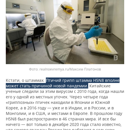
realnoevremya.ru/Максим Платонов
Кстати, о штаммах.
Птичий грипп штамма H5N8 вполне
может стать причиной новой пандемии.
Китайские
ученые следили за этим вирусом с 2010 года, когда нашли
его у одной из местных уточек. Через четыре года
«гриппозных» птичек находили в Японии и Южной
Корее, а в 2016 году — уже и в Индии, и в России, и в
Монголии, и в США, и местами в Европе. В прошлом году
H5N8 был распространен в 46 странах мира. И все бы
ничего — вот только в декабре 2020 года стало известно,
что семеро граждан России (все работают в сельском