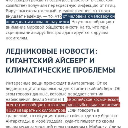
хозяйстве) получили перекрестную инфекцию от птиц.
Вирус высокопатогенный, и единственное, что пока
внушает надежду, — то, что
от человека к человеку он
передаваться пока не научился.
Но ученые обращают
внимание мировой общественности на то, что при
скрещивании вирус быстро адаптируется к другим
носителям.
ЛЕДНИКОВЫЕ НОВОСТИ:
ГИГАНТСКИЙ АЙСБЕРГ И
КЛИМАТИЧЕСКИЕ ПРОБЛЕМЫ
Интересные вещи происходят в Антарктиде. От ее
ледяного щита откололся на днях гигантский айсберг. Об
этом говорят данные, которые передает спутник
наблюдения Земли Sentinel-1.
Европейское космическое
агентство сообщает, что площадь глыбы льда составляет
4 320 квадратных километров.
Если говорить в
сравнении, то ситуация такова: сейчас где-то у берегов
Антарктиды, в море Уэддела, куда-то плывет по своим
делам кусок замерзшей воды размером с Майорку. Длина