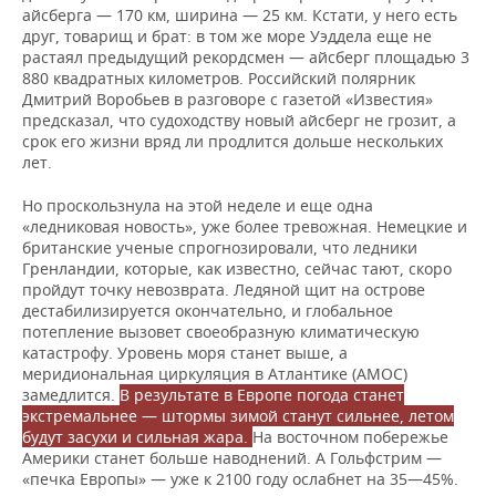
айсберга — 170 км, ширина — 25 км. Кстати, у него есть
друг, товарищ и брат: в том же море Уэддела еще не
растаял предыдущий рекордсмен — айсберг площадью 3
880 квадратных километров. Российский полярник
Дмитрий Воробьев в разговоре с газетой «Известия»
предсказал, что судоходству новый айсберг не грозит, а
срок его жизни вряд ли продлится дольше нескольких
лет.
Но проскользнула на этой неделе и еще одна
«ледниковая новость», уже более тревожная. Немецкие и
британские ученые спрогнозировали, что ледники
Гренландии, которые, как известно, сейчас тают, скоро
пройдут точку невозврата. Ледяной щит на острове
дестабилизируется окончательно, и глобальное
потепление вызовет своеобразную климатическую
катастрофу. Уровень моря станет выше, а
меридиональная циркуляция в Атлантике (AMOC)
замедлится.
В результате в Европе погода станет
экстремальнее — штормы зимой станут сильнее, летом
будут засухи и сильная жара.
На восточном побережье
Америки станет больше наводнений. А Гольфстрим —
«печка Европы» — уже к 2100 году ослабнет на 35—45%.