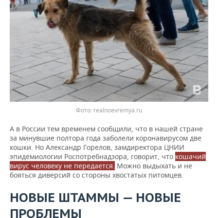
ВОДНЫЕ ВИДЫ СПОРТА
ОБРАЗОВАНИЕ
ХОККЕЙ С МЯЧОМ
ПРОИСШЕСТВИЯ
realnoevremya.ru
А в России тем временем сообщили, что в нашей стране
за минувшие полтора года заболели коронавирусом две
кошки. Но Александр Горелов, замдиректора ЦНИИ
эпидемиологии Роспотребнадзора, говорит, что
кошачий
вирус человеку не передается.
Можно выдыхать и не
бояться диверсий со стороны хвостатых питомцев.
НОВЫЕ ШТАММЫ — НОВЫЕ
ПРОБЛЕМЫ