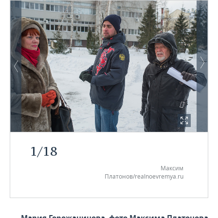
1
/
18
Максим
Платонов/realnoevremya.ru
Мария Горожанинова, фото Максима Платонова