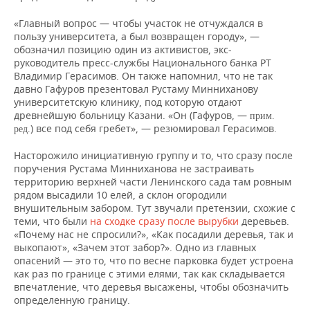
«Главный вопрос — чтобы участок не отчуждался в
пользу университета, а был возвращен городу», —
обозначил позицию один из активистов, экс-
руководитель пресс-службы Национального банка РТ
Владимир Герасимов. Он также напомнил, что не так
давно Гафуров презентовал Рустаму Минниханову
университетскую клинику, под которую отдают
древнейшую больницу Казани. «Он (Гафуров, —
прим.
) все под себя гребет», — резюмировал Герасимов.
ред.
Насторожило инициативную группу и то, что сразу после
поручения Рустама Минниханова не застраивать
территорию верхней части Ленинского сада там ровным
рядом высадили 10 елей, а склон огородили
внушительным забором. Тут звучали претензии, схожие с
теми, что были
на сходке сразу после вырубки
деревьев.
«Почему нас не спросили?», «Как посадили деревья, так и
выкопают», «Зачем этот забор?». Одно из главных
опасений — это то, что по весне парковка будет устроена
как раз по границе с этими елями, так как складывается
впечатление, что деревья высажены, чтобы обозначить
определенную границу.