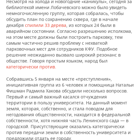
ВОДНЫЕ ВИДЫ СПОРТА
ОБРАЗОВАНИЕ
Несмотря на холода и новогодние «каникулы», сегодня за
библиотекой имени Лобачевского можно было увидеть
немногочисленную группу, которая собралась, чтобы
ХОККЕЙ С МЯЧОМ
ПРОИСШЕСТВИЯ
обсудить план по сохранению сквера, где в начале
декабря
спилили 33 дерева
, из которых 24 были в
аварийном состоянии. Согласно разрешению исполкома,
на этом месте должны были построить парковку, тем
самым частично решив проблему с нехваткой
парковочных мест для сотрудников КФУ. Подобное
решение неожиданно вызвало широкий резонанс в
обществе. Говоря простым языком, народ был
категорически против.
Собравшись 5 января на месте «преступления»,
инициативная группа из 6 человек и помощница Натальи
Фишман Радмила Хакова обсудили несколько вопросов.
Первый и самый важный касался отчуждения
территории в пользу университета. На данный момент
земля, которая, собственно, и стала поводом для
негодования общественности, находится в федеральной
собственности, хотя нижняя часть Ленинского сада — в
городской. Присутствующие оказались категорически
против передачи земли в собственность университета и
предложили отдать ее городу.