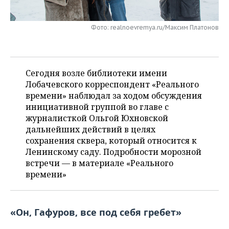
НЕФТЕХИМИЯ
РОЗНИЧНАЯ ТОРГОВЛЯ
НОВОСТИ ТЕХНОЛОГИЙ
МЕРОПРИЯТИЯ
НЕФТЬ
Фото: realnoevremya.ru/Максим Платонов
ТРАНСПОРТ
IT
НОВОСТИ МЕРОПРИЯТИЙ
СПОРТ
ОПК
УСЛУГИ
МЕДИА
ВЫЕЗДНАЯ РЕДАКЦИЯ
НОВОСТИ СПОРТА
ОБЩЕСТВО
Сегодня возле библиотеки имени
ЭНЕРГЕТИКА
Лобачевского корреспондент «Реального
ТЕЛЕКОММУНИКАЦИИ
БИЗНЕС-БРАНЧИ
ФУТБОЛ
НОВОСТИ ОБЩЕСТВА
ФОТОГАЛЕРЕЯ
времени» наблюдал за ходом обсуждения
инициативной группой во главе с
ONLINE-КОНФЕРЕНЦИИ
ХОККЕЙ
ВЛАСТЬ
СЮЖЕТЫ
журналисткой Ольгой Юхновской
дальнейших действий в целях
ОТКРЫТАЯ ЛЕКЦИЯ
БАСКЕТБОЛ
ИНФРАСТРУКТУРА
СПРАВОЧНИК
сохранения сквера, который относится к
Ленинскому саду. Подробности морозной
ВОЛЕЙБОЛ
ИСТОРИЯ
СПИСОК ПЕРСОН
ПОЛНАЯ ВЕРСИЯ
встречи — в материале «Реального
времени»
КИБЕРСПОРТ
КУЛЬТУРА
СПИСОК КОМПАНИЙ
ФИГУРНОЕ КАТАНИЕ
МЕДИЦИНА
«Он, Гафуров, все под себя гребет»