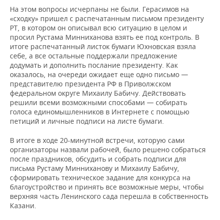
На этом вопросы исчерпаны не были. Герасимов на
«сходку» пришел с распечатанным письмом президенту
РТ, в котором он описывал всю ситуацию в целом и
просил Рустама Минниханова взять ее под контроль. В
итоге распечатанный листок бумаги Юхновская взяла
себе, а все остальные поддержали предложение
додумать и дополнить послание президенту. Как
оказалось, на очереди ожидает еще одно письмо —
представителю президента РФ в Приволжском
федеральном округе Михаилу Бабичу. Действовать
решили всеми возможными способами — собирать
голоса единомышленников в Интернете с помощью
петиций и личные подписи на листе бумаги.
В итоге в ходе 20-минутной встречи, которую сами
организаторы назвали рабочей, было решено собраться
после праздников, обсудить и собрать подписи для
письма Рустаму Минниханову и Михаилу Бабичу,
сформировать техническое задание для конкурса на
благоустройство и принять все возможные меры, чтобы
верхняя часть Ленинского сада перешла в собственность
Казани.