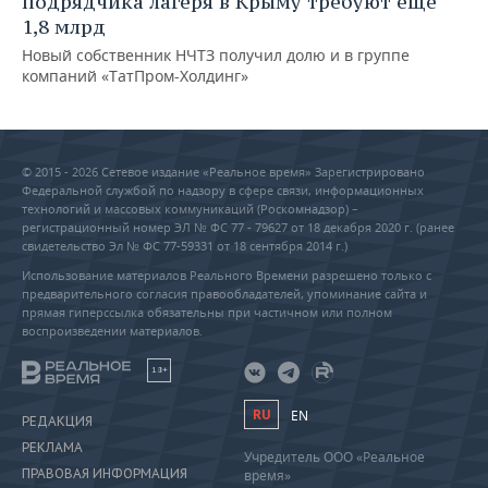
подрядчика лагеря в Крыму требуют еще
1,8 млрд
Новый собственник НЧТЗ получил долю и в группе
компаний «ТатПром-Холдинг»
© 2015 - 2026 Сетевое издание «Реальное время» Зарегистрировано
Федеральной службой по надзору в сфере связи, информационных
технологий и массовых коммуникаций (Роскомнадзор) –
регистрационный номер ЭЛ № ФС 77 - 79627 от 18 декабря 2020 г. (ранее
свидетельство Эл № ФС 77-59331 от 18 сентября 2014 г.)
Использование материалов Реального Времени разрешено только с
предварительного согласия правообладателей, упоминание сайта и
прямая гиперссылка обязательны при частичном или полном
воспроизведении материалов.
18+
RU
EN
РЕДАКЦИЯ
РЕКЛАМА
Учредитель ООО «Реальное
ПРАВОВАЯ ИНФОРМАЦИЯ
время»