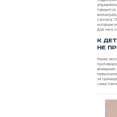
управляющи
говорится,
вознагражд
Санчеса. П
которым он
Для чего т
К ДЕ
НЕ П
Ранее экс
противоре
внимание 
невыполне
за границ
самостоят