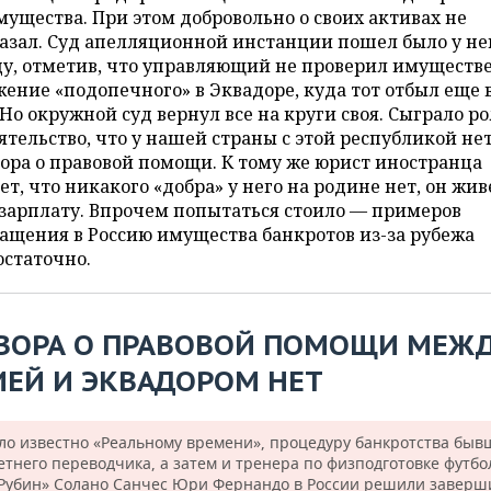
мущества. При этом добровольно о своих активах не
азал. Суд апелляционной инстанции пошел было у не
ду, отметив, что управляющий не проверил имуществ
ение «подопечного» в Эквадоре, куда тот отбыл еще в
 Но окружной суд вернул все на круги своя. Сыграло ро
ятельство, что у нашей страны с этой республикой не
ора о правовой помощи. К тому же юрист иностранца
ет, что никакого «добра» у него на родине нет, он жив
зарплату. Впрочем попытаться стоило — примеров
ащения в Россию имущества банкротов из-за рубежа
остаточно.
ВОРА О ПРАВОВОЙ ПОМОЩИ МЕЖ
ИЕЙ И ЭКВАДОРОМ НЕТ
ало известно «Реальному времени», процедуру банкротства быв
етнего переводчика, а затем и тренера по физподготовке футбо
«Рубин» Солано Санчес Юри Фернандо в России решили заверш