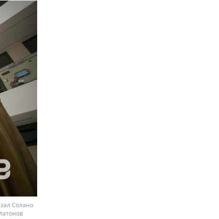
язал Солано
Платонов