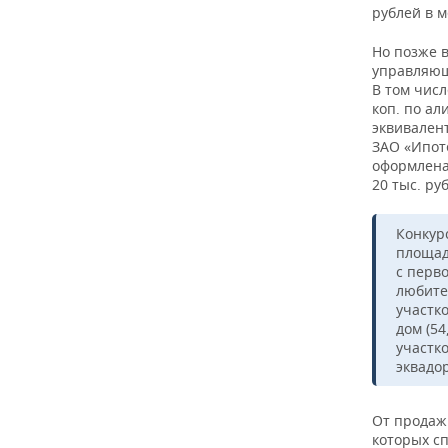
рублей в м
Но позже в
управляющ
В том числ
коп. по ал
эквивалент
ЗАО «Ипоте
оформлена 
20 тыс. ру
Конкур
площад
с перв
любите
участк
дом (54
участко
эквадо
От продажи
которых сп