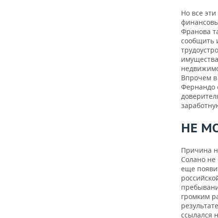
Но все эти
финансовы
Франова т
сообщить 
трудоустро
имущества.
недвижимо
Впрочем в
Фернандо с
доверителя
заработну
НЕ М
Причина не
Солано не
еще появит
российско
пребывани
громким р
результате
ссылался н