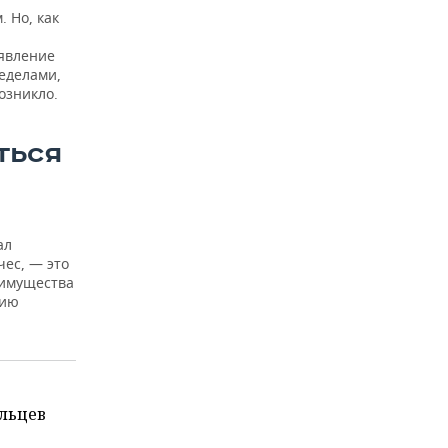
 Но, как
аявление
ределами,
озникло.
ТЬСЯ
а
ал
чес, — это
 имущества
цию
льцев