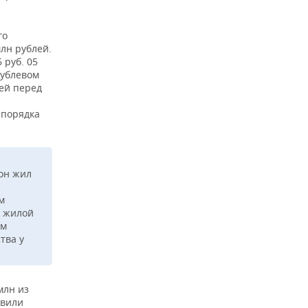
го
лн рублей.
 руб. 05
рублевом
лей перед
 порядка
 он жил
м
й жилой
им
тва у
млн из
авили