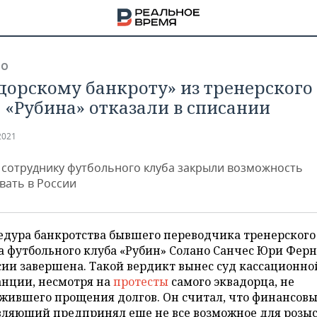
ВО
дорскому банкроту» из тренерского
 «Рубина» отказали в списании
2021
сотруднику футбольного клуба закрыли возможность
вать в России
едура банкротства бывшего переводчика тренерского
а футбольного клуба «Рубин» Солано Санчес Юри Фер
сии завершена. Такой вердикт вынес суд кассационно
НА
анции, несмотря на
протесты
самого эквадорца, не
жившего прощения долгов. Он считал, что финансов
вляющий предпринял еще не все возможное для розы