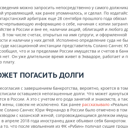
 сведения можно запросить непосредственно у самого должника
й управляющий, как ранее упоминалось, и сделал. По ходатайс
атарстанский арбитраж еще 28 сентября прошлого года обязал
исчерпывающую информацию о себе, начиная с копии загранп
йстве в России и вне ее, наличии акций, облигаций и любого д
 В том числе счетах, открытых на имя супруги, и оформленной
сти и наличии у них детей. Исполнено определение суда не бы
 суде кассационной инстанции представитель Солано Санчес 
ообщил, что и за пределами России имущества и счетов в банк
 нет. Он уже длительное время живет в Эквадоре, работает и 
ю плату.
ОЖЕТ ПОГАСИТЬ ДОЛГИ
согласия с завершением банкротства, вероятно, кроется в том,
 списали оставшиеся непогашенные долги. Что может аукнуться
ся в России. А это с учетом его рода занятий и знакомств, а та
й жены, совсем не исключено. Как ранее
рассказывало
«Реально
е Солано Санчес Юри Фернандо в России было отмечено в том
азводом с казанской женой, сопровождающимся дележом имуще
 в апреле 2018 года иностранец даже объявил себя банкротом.
а то, что после увольнения из ФК «Рубин» получал сущие гроши