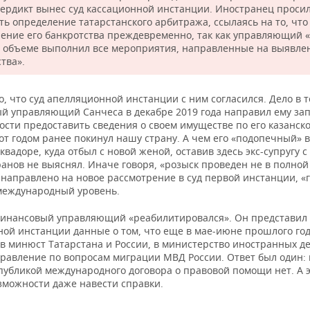
вердикт вынес суд кассационной инстанции. Иностранец проси
ть определение татарстанского арбитража, ссылаясь на то, что
ение его банкротства преждевременно, так как управляющий «
 объеме выполнил все мероприятия, направленные на выявле
тва».
 что суд апелляционной инстанции с ним согласился. Дело в то
й управляющий Санчеса в декабре 2019 года направил ему зап
сти предоставить сведения о своем имуществе по его казанско
тот годом ранее покинул нашу страну. А чем его «подопечный» 
квадоре, куда отбыл с новой женой, оставив здесь экс-супругу с
анов не выяснял. Иначе говоря, «розыск проведен не в полной
 направлено на новое рассмотрение в суд первой инстанции, «
международный уровень.
инансовый управляющий «реабилитировался». Он представил 
ной инстанции данные о том, что еще в мае-июне прошлого го
в минюст Татарстана и России, в министерство иностранных де
правление по вопросам миграции МВД России. Ответ был один:
публикой международного договора о правовой помощи нет. А э
озможности даже навести справки.