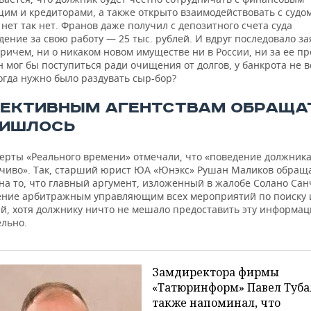
м и кредиторами, а также открыто взаимодействовать с судом.
 нет так нет. Франов даже получил с депозитного счета суда
ение за свою работу — 25 тыс. рублей. И вдруг последовало з
ричем, ни о никаком новом имуществе ни в России, ни за ее п
 мог бы поступиться ради очищения от долгов, у банкрота не в
огда нужно было раздувать сыр-бор?
ТЕКТИВНЫМ АГЕНТСТВАМ ОБРАЩА
РИШЛОСЬ
перты «Реального времени» отмечали, что «поведение должник
чиво». Так, старший юрист ЮА «Юнэкс» Рушан Маликов обращ
на то, что главный аргумент, изложенный в жалобе Солано Сан
ние арбитражным управляющим всех мероприятий по поиску
ей, хотя должнику ничто не мешало предоставить эту информа
ельно.
Замдиректора фирмы
«Татюринформ» Павел Туба
также напоминал, что