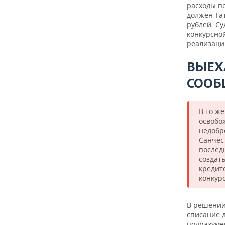
расходы п
должен Тат
рублей. С
конкурсной
реализаци
ВЫЕХА
СООБ
В то ж
освобо
недобр
Санчес 
послед
создат
кредит
конкур
В решении
списание д
подразуме