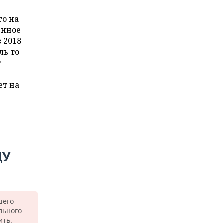
го на
енное
 2018
ль то
т
ет на
ДУ
шего
льного
ить.