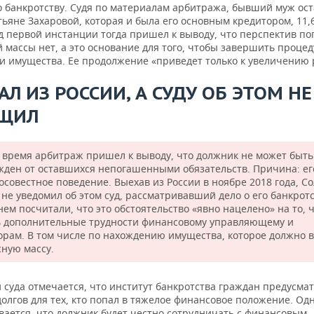
о банкротству. Судя по материалам арбитража, бывший муж ост
ьяне Захаровой, которая и была его основным кредитором, 11,
уд первой инстанции тогда пришел к выводу, что перспектив п
 массы нет, а это основание для того, чтобы завершить процед
и имущества. Ее продолжение «приведет только к увеличению 
Л ИЗ РОССИИ, А СУДУ ОБ ЭТОМ НЕ
ЩИЛ
е время арбитраж пришел к выводу, что должник не может быть
жден от оставшихся непогашенными обязательств. Причина: ег
осовестное поведение. Выехав из России в ноябре 2018 года, С
не уведомил об этом суд, рассматривавший дело о его банкротс
нем посчитали, что это обстоятельство «явно нацелено» на то, 
ь дополнительные трудности финансовому управляющему и
орам. В том числе по нахождению имущества, которое должно в
сную массу.
 суда отмечается, что институт банкротства граждан предусма
олгов для тех, кто попал в тяжелое финансовое положение. Одн
вается, что должник будет честно сотрудничать с финансовым