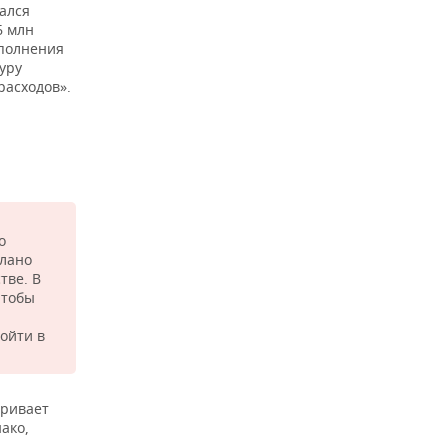
ался
6 млн
ополнения
уру
расходов».
о
олано
тве. В
чтобы
ойти в
тривает
ако,