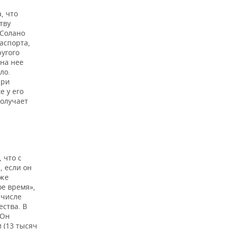
, что
тву
 Солано
аспорта,
ругого
 на нее
ло.
Юри
е у его
получает
 что с
, если он
кже
е время»,
 числе
ства. В
 Он
 (13 тысяч