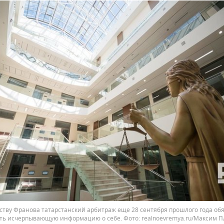
ству Франова татарстанский арбитраж еще 28 сентября прошлого года об
ть исчерпывающую информацию о себе.
realnoevremya.ru/Максим 