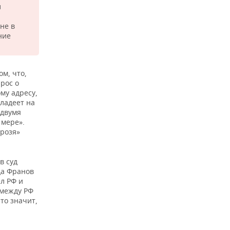
л
не в
ние
м, что,
рос о
му адресу,
владеет на
 двумя
 мере».
грозя»
в суд
да Франов
л РФ и
 между РФ
то значит,