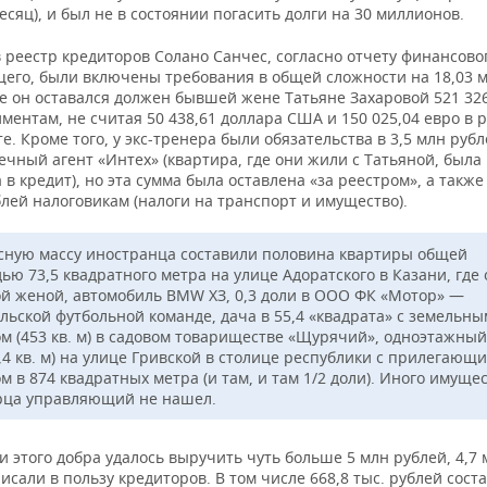
есяц), и был не в состоянии погасить долги на 30 миллионов.
 реестр кредиторов Солано Санчес, согласно отчету финансово
его, были включены требования в общей сложности на 18,03 м
е он оставался должен бывшей жене Татьяне Захаровой 521 326
иментам, не считая 50 438,61 доллара США и 150 025,04 евро в 
е. Кроме того, у экс-тренера были обязательства в 3,5 млн руб
чный агент «Интех» (квартира, где они жили с Татьяной, была
в кредит), но эта сумма была оставлена «за реестром», а также
блей налоговикам (налоги на транспорт и имущество).
сную массу иностранца составили половина квартиры общей
ью 73,5 квадратного метра на улице Адоратского в Казани, где
ой женой, автомобиль BMW ХЗ, 0,3 доли в ООО ФК «Мотор» —
льской футбольной команде, дача в 55,4 «квадрата» с земельны
ом (453 кв. м) в садовом товариществе «Щурячий», одноэтажны
,4 кв. м) на улице Гривской в столице республики с прилегающ
м в 874 квадратных метра (и там, и там 1/2 доли). Иного имущес
рца управляющий не нашел.
 этого добра удалось выручить чуть больше 5 млн рублей, 4,7 
исали в пользу кредиторов. В том числе 668,8 тыс. рублей сост