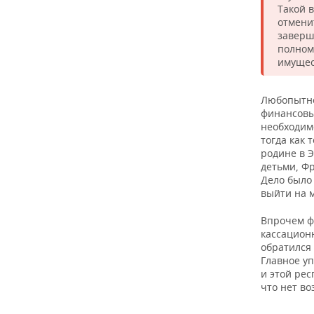
ВОДНЫЕ ВИДЫ СПОРТА
ОБРАЗОВАНИЕ
Такой 
отмени
ХОККЕЙ С МЯЧОМ
ПРОИСШЕСТВИЯ
заверш
полном
имущес
Любопытно,
финансовы
необходимо
тогда как 
родине в Э
детьми, Фр
Дело было
выйти на 
Впрочем ф
кассацион
обратился 
Главное у
и этой рес
что нет в