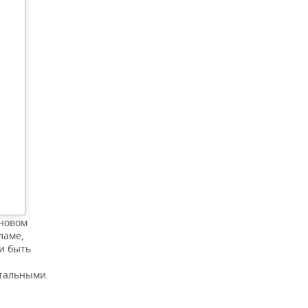
еновом
ламе,
и быть
тальными.