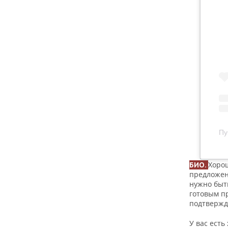
Хорош
БИО.
предложени
нужно быт
готовым пр
подтвержд
У вас есть