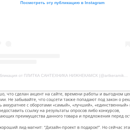
Посмотреть эту публикацию в Instagram
Публикация от ПЛИТКА САНТЕХНИКА НИЖНЕКАМСК (@artkeramika.nk)
о, что сделан акцент на сайте, времени работы и выгодном ц
и. Не забывайте, что соцсети также попадают под закон о рек
ь аккуратнее с оборотами «самый», «лучший», «единственный» 
едоставить ссылку на результаты опросов либо конкурсов,
ающих преимущества данного товара и предложения перед ос
 хороший лид-магнит: “Дизайн-проект в подарок!”. Но сейчас эта