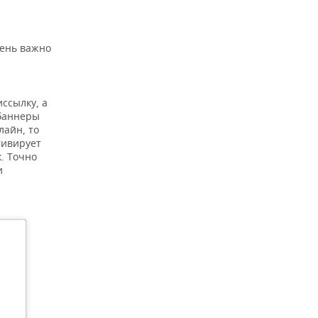
чень важно
ссылку, а
 баннеры
лайн, то
тивирует
. Точно
и