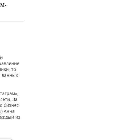
ММ-
ии
равление
ики, то
а ванных
таграм»,
сети. За
ю бизнес-
к) Анна
каждый из