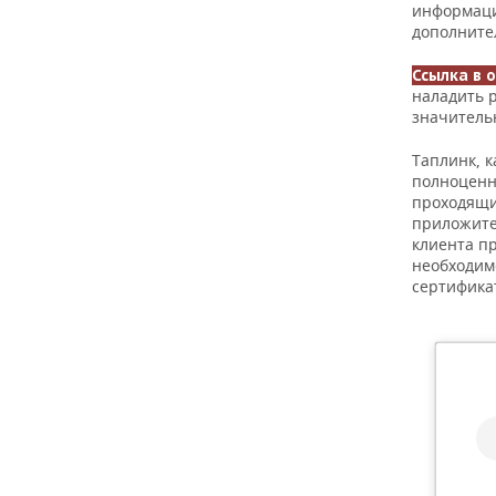
информаци
дополните
Ссылка в 
наладить р
значитель
Таплинк, к
полноценн
проходящи
приложите 
клиента пр
необходим
сертифика