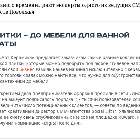
ьного времени» дают эксперты одного из ведущих С
ств Поволжья.
ЛИТКИ — ДО МЕБЕЛИ ДЛЯ ВАННОЙ
АТЫ
«Арт Керамика» предлагает заказчикам самые разные коллекц
кой плитки, которые можно подобрать под любое стилевое нап
Если свой
бизнес
Рамиль Бакаев начинал исключительно с керам
го торговых залах можно найти все, что нужно для обустройств
 сантехники до мебели.
открытием дела предприниматель оформил профиль в сети «Инс
т на аккаунт подписалось порядка 2,7 тысячи пользователей соц
 увеличить число потенциальных клиентов, — советы по ведени
ет креативный директор СММ-агентства Social Lift (г. Ульяновс
а ее счету
опубликованных кейсов на площадке Ruward, 
семь
лучил номинацию «Digital Кейс Дня».