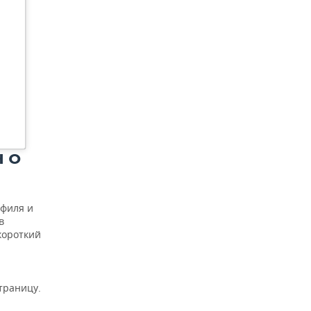
 О
офиля и
в
короткий
траницу.