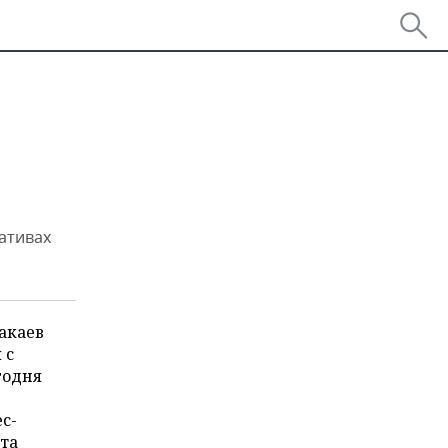
ативах
акаев
 с
годня
с-
та