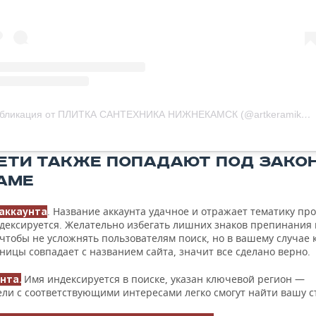
Публикация от ПЛИТКА САНТЕХНИКА НИЖНЕКАМСК (@artkeramika.nk)
ЕТИ ТАКЖЕ ПОПАДАЮТ ПОД ЗАКОН
АМЕ
. Название аккаунта удачное и отражает тематику пр
аккаунта
дексируется. Желательно избегать лишних знаков препинания 
чтобы не усложнять пользователям поиск, но в вашему случае 
ницы совпадает с названием сайта, значит все сделано верно.
Имя индексируется в поиске, указан ключевой регион —
нта.
ели с соответствующими интересами легко смогут найти вашу с