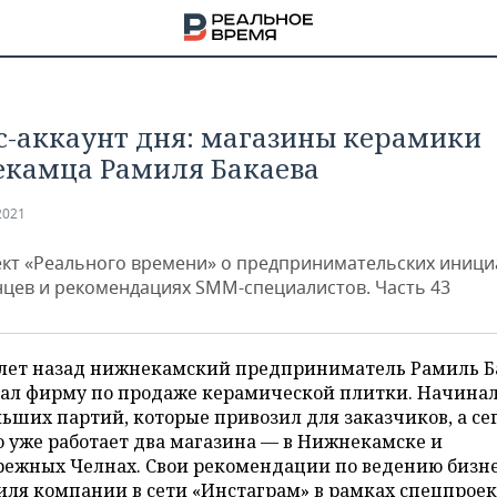
с-аккаунт дня: магазины керамики
камца Рамиля Бакаева
2021
кт «Реального времени» о предпринимательских иници
нцев и рекомендациях SMM-специалистов. Часть 43
 лет назад нижнекамский предприниматель Рамиль Б
вал фирму по продаже керамической плитки. Начинал
ьших партий, которые привозил для заказчиков, а се
НА
о уже работает два магазина — в Нижнекамске и
режных Челнах. Свои рекомендации по ведению бизне
ля компании в сети «Инстаграм» в рамках спецпроек