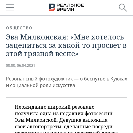
РЕГИОНЫ
ОБЩЕСТВО
Эва Милконская: «Мне хотелось
БАШКОРТОСТАН
НОВОСТИ
зацепиться за какой-то просвет в
ТАТАРСТАН
АНАЛИТИКА
этой грязной весне»
УДМУРТИЯ
НОВОСТИ АНАЛИТИКИ
ЭКОНОМИКА
00:00, 06.04.2021
ДЕКЛАРАЦИИ О ДОХОДАХ
НОВОСТИ ЭКОНОМИКИ
ПРОМЫШЛЕННОСТЬ
Резонансный фотохудожник — о беспутье в Куюках
и социальной роли искусства
КОРОЛИ ГОСЗАКАЗА ПФО
ФИНАНСЫ
НОВОСТИ
НЕДВИЖИМОСТЬ
ПРОМЫШЛЕННОСТИ
ВУЗЫ ТАТАРСТАНА
БАНКИ
НОВОСТИ НЕДВИЖИМОСТИ
АВТО
Неожиданно широкий резонанс
АГРОПРОМ
получила одна из недавних фотосессий
КОМУ ПРИНАДЛЕЖАТ
БЮДЖЕТ
НОВОСТИ АВТО
БИЗНЕС
Эвы Милконской. Девушка выложила
ТОРГОВЫЕ ЦЕНТРЫ
МАШИНОСТРОЕНИЕ
ТАТАРСТАНА
свои автопортреты, сделанные посреди
ИНВЕСТИЦИИ
НОВОСТИ БИЗНЕСА
ТЕХНОЛОГИИ