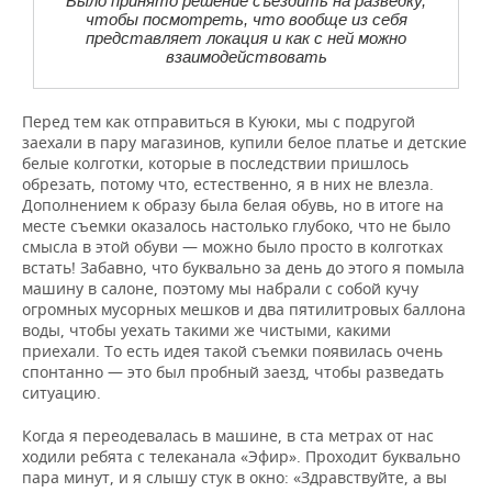
Было принято решение съездить на разведку,
чтобы посмотреть, что вообще из себя
представляет локация и как с ней можно
взаимодействовать
Перед тем как отправиться в Куюки, мы с подругой
заехали в пару магазинов, купили белое платье и детские
белые колготки, которые в последствии пришлось
обрезать, потому что, естественно, я в них не влезла.
Дополнением к образу была белая обувь, но в итоге на
месте съемки оказалось настолько глубоко, что не было
смысла в этой обуви — можно было просто в колготках
встать! Забавно, что буквально за день до этого я помыла
машину в салоне, поэтому мы набрали с собой кучу
огромных мусорных мешков и два пятилитровых баллона
воды, чтобы уехать такими же чистыми, какими
приехали. То есть идея такой съемки появилась очень
спонтанно — это был пробный заезд, чтобы разведать
ситуацию.
Когда я переодевалась в машине, в ста метрах от нас
ходили ребята с телеканала «Эфир». Проходит буквально
пара минут, и я слышу стук в окно: «Здравствуйте, а вы