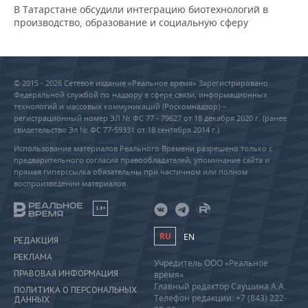
В Татарстане обсудили интеграцию биотехнологий в
производство, образование и социальную сферу
© 2015 - 2026 Сетевое издание «Реальное время» Зарегистрировано
Федеральной службой по надзору в сфере связи, информационных
технологий и массовых коммуникаций (Роскомнадзор) –
регистрационный номер ЭЛ № ФС 77 - 79627 от 18 декабря 2020 г. (ранее
свидетельство Эл № ФС 77-59331 от 18 сентября 2014 г.)
Использование материалов Реального Времени разрешено только с
предварительного согласия правообладателей, упоминание сайта и
прямая гиперссылка обязательны при частичном или полном
воспроизведении материалов.
18+
RU
EN
РЕДАКЦИЯ
РЕКЛАМА
Учредитель ООО «Реальное
ПРАВОВАЯ ИНФОРМАЦИЯ
время»
Главный редактор Саушина А.А.
ПОЛИТИКА О ПЕРСОНАЛЬНЫХ
Телефон редакции: +7 (843) 222-
ДАННЫХ