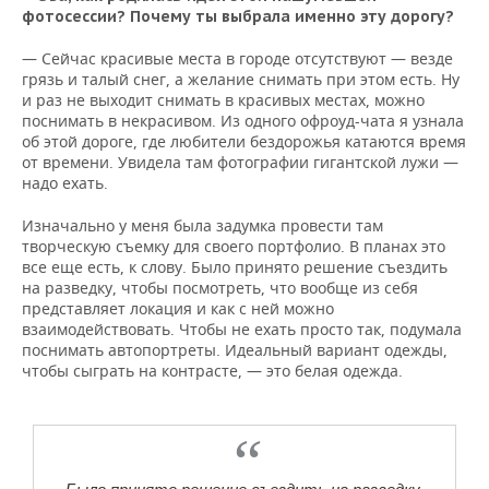
ВОДНЫЕ ВИДЫ СПОРТА
ОБРАЗОВАНИЕ
фотосессии? Почему ты выбрала именно эту дорогу?
ХОККЕЙ С МЯЧОМ
ПРОИСШЕСТВИЯ
— Сейчас красивые места в городе отсутствуют — везде
грязь и талый снег, а желание снимать при этом есть. Ну
и раз не выходит снимать в красивых местах, можно
поснимать в некрасивом. Из одного офроуд-чата я узнала
об этой дороге, где любители бездорожья катаются время
от времени. Увидела там фотографии гигантской лужи —
надо ехать.
Изначально у меня была задумка провести там
творческую съемку для своего портфолио. В планах это
все еще есть, к слову. Было принято решение съездить
на разведку, чтобы посмотреть, что вообще из себя
представляет локация и как с ней можно
взаимодействовать. Чтобы не ехать просто так, подумала
поснимать автопортреты. Идеальный вариант одежды,
чтобы сыграть на контрасте, — это белая одежда.