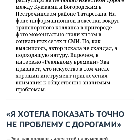
распутицы на печально известной дороге
НЕФТЕХИМИЯ
между Куюками и Богородским в
РОЗНИЧНАЯ ТОРГОВЛЯ
НОВОСТИ ТЕХНОЛОГИЙ
МЕРОПРИЯТИЯ
Пестречинском районе Татарстана. На
НЕФТЬ
фоне информационной повестки вокруг
ТРАНСПОРТ
IT
НОВОСТИ МЕРОПРИЯТИЙ
СПОРТ
транспортного коллапса в пригороде
ОПК
фото моментально стали хитом в
УСЛУГИ
МЕДИА
ВЫЕЗДНАЯ РЕДАКЦИЯ
НОВОСТИ СПОРТА
ОБЩЕСТВО
социальных сетях и СМИ. Но, как
ЭНЕРГЕТИКА
выяснилось, автор искала не скандал, а
ТЕЛЕКОММУНИКАЦИИ
БИЗНЕС-БРАНЧИ
ФУТБОЛ
НОВОСТИ ОБЩЕСТВА
подходящую натуру. Впрочем, в
ФОТОГАЛЕРЕЯ
интервью «Реальному времени» Эва
признает, что искусство в том числе
ONLINE-КОНФЕРЕНЦИИ
ХОККЕЙ
ВЛАСТЬ
СЮЖЕТЫ
хороший инструмент привлечения
внимания к общественно значимым
ОТКРЫТАЯ ЛЕКЦИЯ
БАСКЕТБОЛ
ИНФРАСТРУКТУРА
СПРАВОЧНИК
проблемам.
ВОЛЕЙБОЛ
ИСТОРИЯ
СПИСОК ПЕРСОН
ПОЛНАЯ ВЕРСИЯ
«Я ХОТЕЛА ПОКАЗАТЬ ТОЧНО
КИБЕРСПОРТ
КУЛЬТУРА
СПИСОК КОМПАНИЙ
НЕ ПРОБЛЕМУ С ДОРОГАМИ»
ФИГУРНОЕ КАТАНИЕ
МЕДИЦИНА
— Эва, как родилась идея этой нашумевшей