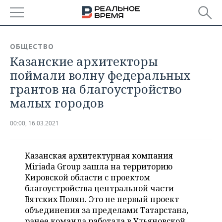
РЕГИОНЫ
ОБЩЕСТВО
Казанские архитекторы
БАШКОРТОСТАН
НОВОСТИ
поймали волну федеральных
ТАТАРСТАН
АНАЛИТИКА
грантов на благоустройство
малых городов
УДМУРТИЯ
НОВОСТИ АНАЛИТИКИ
ЭКОНОМИКА
00:00, 16.03.2021
ДЕКЛАРАЦИИ О ДОХОДАХ
НОВОСТИ ЭКОНОМИКИ
ПРОМЫШЛЕННОСТЬ
КОРОЛИ ГОСЗАКАЗА ПФО
ФИНАНСЫ
НОВОСТИ
НЕДВИЖИМОСТЬ
Казанская архитектурная компания
ПРОМЫШЛЕННОСТИ
Miriada Group зашла на территорию
ВУЗЫ ТАТАРСТАНА
БАНКИ
НОВОСТИ НЕДВИЖИМОСТИ
АВТО
Кировской области с проектом
АГРОПРОМ
благоустройства центральной части
КОМУ ПРИНАДЛЕЖАТ
БЮДЖЕТ
НОВОСТИ АВТО
БИЗНЕС
Вятских Полян. Это не первый проект
ТОРГОВЫЕ ЦЕНТРЫ
МАШИНОСТРОЕНИЕ
ТАТАРСТАНА
объединения за пределами Татарстана,
ИНВЕСТИЦИИ
НОВОСТИ БИЗНЕСА
ТЕХНОЛОГИИ
ранее команда работала в Ульяновской