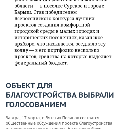
НЕФТЕХИМИЯ
области — в поселке Сурское и городе
РОЗНИЧНАЯ ТОРГОВЛЯ
НОВОСТИ ТЕХНОЛОГИЙ
МЕРОПРИЯТИЯ
Барыш. Став победителем
НЕФТЬ
Всероссийского конкурса лучших
ТРАНСПОРТ
IT
НОВОСТИ МЕРОПРИЯТИЙ
СПОРТ
проектов создания комфортной
ОПК
городской среды в малых городах и
УСЛУГИ
МЕДИА
ВЫЕЗДНАЯ РЕДАКЦИЯ
НОВОСТИ СПОРТА
исторических поселениях, казанское
ОБЩЕСТВО
ЭНЕРГЕТИКА
архбюро, что называется, оседлало эту
волну — в его портфолио несколько
ТЕЛЕКОММУНИКАЦИИ
БИЗНЕС-БРАНЧИ
ФУТБОЛ
НОВОСТИ ОБЩЕСТВА
ФОТОГАЛЕРЕЯ
проектов, средства на которые выделяет
федеральный бюджет.
ONLINE-КОНФЕРЕНЦИИ
ХОККЕЙ
ВЛАСТЬ
СЮЖЕТЫ
ОТКРЫТАЯ ЛЕКЦИЯ
БАСКЕТБОЛ
ИНФРАСТРУКТУРА
СПРАВОЧНИК
ОБЪЕКТ ДЛЯ
ВОЛЕЙБОЛ
ИСТОРИЯ
СПИСОК ПЕРСОН
ПОЛНАЯ ВЕРСИЯ
БЛАГОУСТРОЙСТВА ВЫБРАЛИ
ГОЛОСОВАНИЕМ
КИБЕРСПОРТ
КУЛЬТУРА
СПИСОК КОМПАНИЙ
ФИГУРНОЕ КАТАНИЕ
МЕДИЦИНА
Завтра, 17 марта, в Вятских Полянах состоятся
общественные обсуждения проекта благоустройства
исторического центра города. На встрече будут