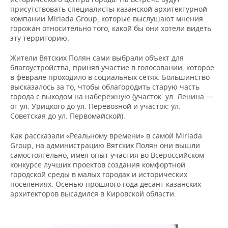
ВОДНЫЕ ВИДЫ СПОРТА
ОБРАЗОВАНИЕ
присутствовать специалисты казанской архитектурной
компании Miriada Group, которые выслушают мнения
ХОККЕЙ С МЯЧОМ
ПРОИСШЕСТВИЯ
горожан относительно того, какой бы они хотели видеть
эту территорию.
Жители Вятских Полян сами выбрали объект для
благоустройства, приняв участие в голосовании, которое
в феврале проходило в социальных сетях. Большинство
высказалось за то, чтобы облагородить старую часть
города с выходом на набережную (участок: ул. Ленина —
от ул. Урицкого до ул. Перевозной и участок: ул.
Советская до ул. Первомайской).
Как рассказали «Реальному времени» в самой Miriada
Group, на администрацию Вятских Полян они вышли
самостоятельно, имея опыт участия во Всероссийском
конкурсе лучших проектов создания комфортной
городской среды в малых городах и исторических
поселениях. Осенью прошлого года десант казанских
архитекторов высадился в Кировской области.