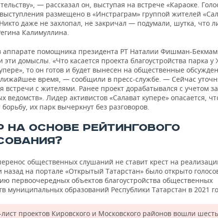
ительству», — рассказал он, выступая на встрече «Караоке. Голо
о выступления размещено в «Инстраграм» группой жителей «Са
«Никто даже не захлопал, не закричал — подумали, шутка, что л
Регина Калимуллина.
в аппарате помощника президента РТ Наталии Фишман-Бекмам
 эти домыслы. «Что касается проекта благоустройства парка у
упере», то он готов и будет вынесен на общественные обсужде
ближайшее время, — сообщили в пресс-службе. — Сейчас уточн
я встречи с жителями. Ранее проект дорабатывался с учетом 
 ведомств». Лидер активистов «Салават купере» опасается, чт
борьбу, их парк вычеркнут без разговоров.
Р НА ОСНОВЕ РЕЙТИНГОВОГО
СОВАНИЯ?
перенос общественных слушаний не ставит крест на реализаци
и назад на портале «Открытый Татарстан» было открыто голосо
ию первоочередных объектов благоустройства общественных
тв муниципальных образований Республики Татарстан в 2021 го
-лист проектов Кировского и Московского районов вошли шест