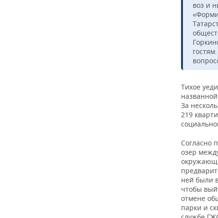
воз и 
«Форми
Татарс
общест
Горкин
гостям
вопрос
Тихое уед
названной
За несколь
219 кварт
социальной
Согласно 
озер межд
окружающи
предварит
ней были в
чтобы вый
отмене об
парки и ск
службе ГЖФ