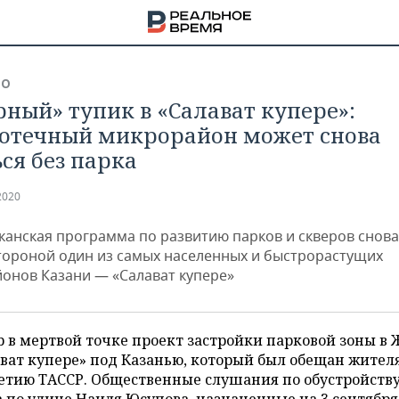
ВО
рный» тупик в «Салават купере»:
отечный микрорайон может снова
ься без парка
2020
канская программа по развитию парков и скверов снов
тороной один из самых населенных и быстрорастущих
онов Казани — «Салават купере»
 в мертвой точке проект застройки парковой зоны в
НА
ват купере» под Казанью, который был обещан жител
етию ТАССР. Общественные слушания по обустройств