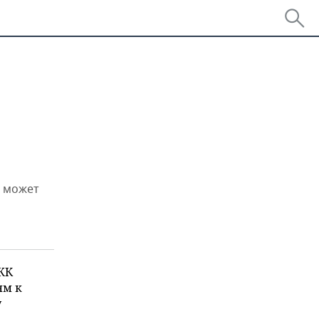
а может
 ЖК
ям к
у