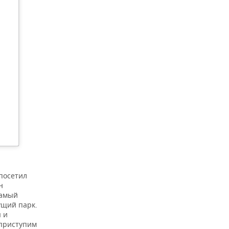
посетил
н
самый
ущий парк.
 и
 приступим