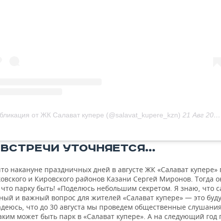
бликация от ЖК Салават купере (@salavat_kupere_kzn)
21 Авг 2020 в 12:46 PDT
ВСТРЕЧИ УТОЧНЯЕТСЯ...
то накануне праздничных дней в августе ЖК «Салават купере» 
овского и Кировского районов Казани Сергей Миронов. Тогда о
 что парку быть! «Поделюсь небольшим секретом. Я знаю, что 
ный и важный вопрос для жителей «Салават купере» — это буд
адеюсь, что до 30 августа мы проведем общественные слушания
аким может быть парк в «Салават купере». А на следующий год