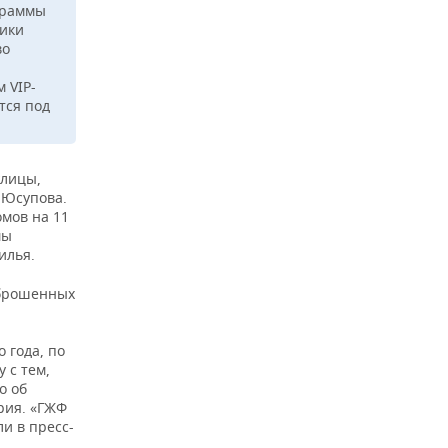
ограммы
лики
во
 VIP-
тся под
улицы,
 Юсупова.
омов на 11
мы
илья.
аброшенных
 года, по
 с тем,
о об
рия. «ГЖФ
и в пресс-