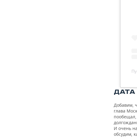
Пу
ДАТА 
Добавим, ч
глава Моск
пообещал,
долгождан
И очень н
обсудим, к