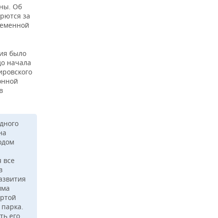
ны. Об
рются за
ременной
ия было
до начала
ировского
онной
в
дного
на
одом
я все
в
азвития
мма
ертой
 парка.
ть его