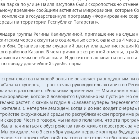
тва парка по улице Наиля Юсупова были скоропостижно отмене
льному времени» сообщили активисты микрорайона, которые бо
 комплекса в государственную программу «Формирование сов
 среды на территории Республики Татарстан».
 лидера группы Регины Калимуллиной, приглашение на слушан
жителям через аккаунты в социальных сетях, однако за 4 часа 
л отбой. Организатором слушаний выступила администрация К
кого районов Казани. В чем причина экстренной отмены, в рай
ации жителям не объяснили. И до сих пор активисты остаются 
 по поводу дальнейшей судьбы парка.
 строительства парковой зоны не оставляет равнодушным ни о
 «Салават купере», — рассказала руководитель активистов Реги
ллина в разговоре с «Реальным временем». — Мы живем в мол
микрорайоне, который возводится буквально на пустыре. Но он
тельно растет: с каждым годом в «Салават купере» переселяетс
 жителей. С нетерпением ждем, когда и до нас дойдет очередь 
стройстве окружающей среды по республиканской программе р
и скверов. Честно говоря, мы наивно полагали, что эта програ
 была начинаться с обустройства таких жилых новостроек за ч
. Мы ожидали, что 3 сентября увидим первые контуры будущего
ваем, что проект обустройства снова не готов, чтобы показыва