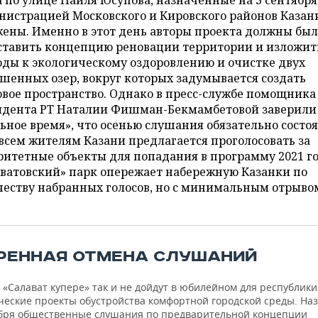
 по улице Наиля Юсупова, назначенные на 3 сентября
истрацией Московского и Кировского районов Казан
ены. Именно в этот день авторы проекта должны бы
ставить концепцию реновации территории и изложит
ды к экологическому оздоровлению и очистке двух
шенных озер, вокруг которых задумывается создать
вое пространство. Однако в пресс-службе помощника
идента РТ Наталии Фишман-Бекмамбетовой заверили
ьное время», что осенью слушания обязательно состоя
всем жителям Казани предлагается проголосовать за
итетные объекты для попадания в программу 2021 го
аватовский» парк опережает набережную Казанки по
еству набранных голосов, но с минимальным отрывом
РЕННАЯ ОТМЕНА СЛУШАНИЙ
 «Салават купере» так и не дойдут в юбилейном для республики
ческие проекты обустройства комфортной городской среды. Н
ября общественные слушания по предварительной концепции