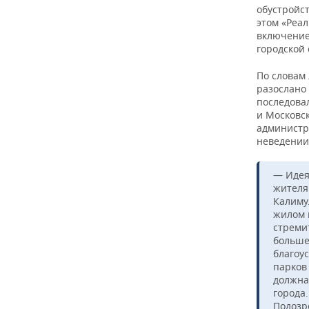
ВОДНЫЕ ВИДЫ СПОРТА
ОБРАЗОВАНИЕ
обустройс
этом «Реа
ХОККЕЙ С МЯЧОМ
ПРОИСШЕСТВИЯ
включение
городской
По словам
разослано 
последова
и Московс
администр
неведении
— Идея
жителя
Калиму
жилом 
стреми
больше
благоу
парков 
должна
города
Подозре