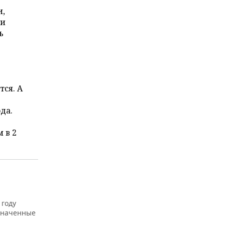
и,
ли
ь
тся. А
да.
 в 2
 году
азначенные