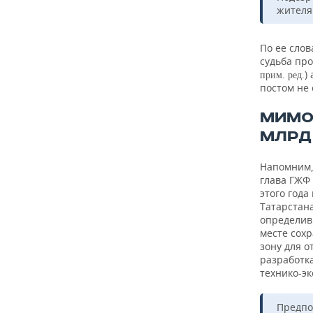
жителя
По ее сло
судьба про
)
прим. ред.
постом не
МИМО
МЛРД
Напомним, 
глава ГЖФ
этого года
Татарстан
определив 
месте сох
зону для 
разработк
технико-э
Предпо