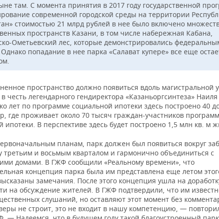
ныне там. С момента принятия в 2017 году государственной пр
рование современной городской среды на территории Респуб
тан» стоимостью 21 млрд рублей в нее было включено множест
венных пространств Казани, в том числе набережная Кабана,
ско-Ометьевский лес, которые демонстрировались федеральным
. Однако попадание в нее парка «Салават купере» все еще остае
ом.
иненное пространство должно появиться вдоль магистральной 
 в честь легендарного гендиректора «Казаньоргсинтеза» Наиля
ко лет по программе социальной ипотеки здесь построено 40 д
ир, где проживает около 70 тысяч граждан-участников програм
 ипотеки. В перспективе здесь будет построено 1,5 млн кв. м ж
первоначальным планам, парк должен был появиться вокруг з
у третьим и восьмым кварталом и гармонично объединиться с
ми домами. В ГЖФ сообщили «Реальному времени», что
ельная концепция парка была им представлена еще летом этого
ысказаны замечания. После этого концепция ушла на доработку
ти на обсуждение жителей. В ГЖФ подтвердили, что им известн
щественных слушаний, но оставляют этот момент без коммента
веры не строит, это не входит в нашу компетенцию, — повторил
. — Надеемся, что в будущем году такой благоустроенный парк