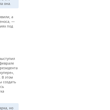
а она.
явили, а
еноса, —
иях под
 выступил
 феврале
президента
купере»,
 В этом
ы создать
ась
тка
арка, но