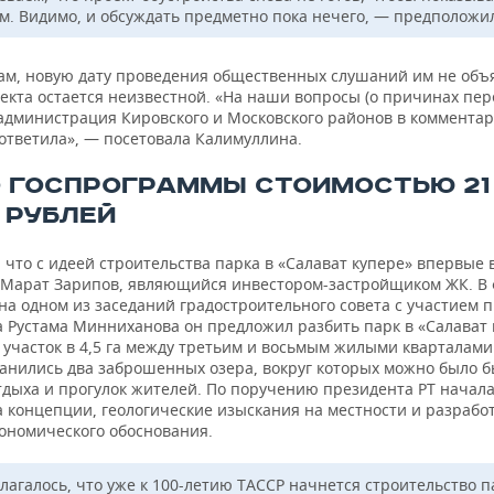
м. Видимо, и обсуждать предметно пока нечего, — предположил
вам, новую дату проведения общественных слушаний им не объ
екта остается неизвестной. «На наши вопросы (о причинах пер
 администрация Кировского и Московского районов в комментар
 ответила», — посетовала Калимуллина.
 ГОСПРОГРАММЫ СТОИМОСТЬЮ 21
 РУБЛЕЙ
что с идеей строительства парка в «Салават купере» впервые
 Марат Зарипов, являющийся инвестором-застройщиком ЖК. В
 на одном из заседаний градостроительного совета с участием 
а Рустама Минниханова он предложил разбить парк в «Салават 
участок в 4,5 га между третьим и восьмым жилыми кварталами.
ранились два заброшенных озера, вокруг которых можно было б
отдыха и прогулок жителей. По поручению президента РТ начал
а концепции, геологические изыскания на местности и разрабо
кономического обоснования.
лагалось, что уже к 100-летию ТАССР начнется строительство п