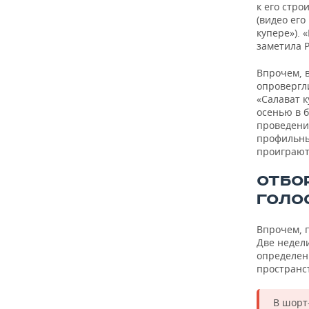
к его стро
(видео ег
купере»). 
заметила 
Впрочем, 
опровергли
«Салават к
осенью в 
проведени
профильных
проиграют 
ОТБО
ГОЛО
Впрочем, 
Две недел
определен
пространс
В шорт