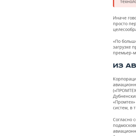
технол
Иначе гово
просто пер
целесообр
«По больш
загрузке 
премьер-м
ИЗ А
Корпораци
авиационн
(«ПРОМТЕХ
Дубненски
«Промтех»
систем, в 
Согласно 
подмосков
авиационн