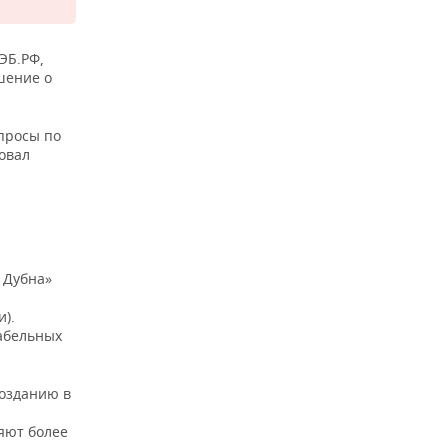
ЭБ.РФ,
шение о
просы по
овал
 Дубна»
).
абельных
созданию в
яют более