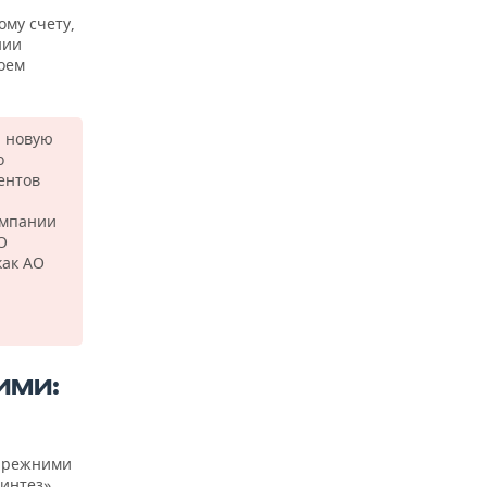
му счету,
нии
воем
а новую
о
ентов
омпании
О
как АО
ИМИ:
 прежними
Синтез»