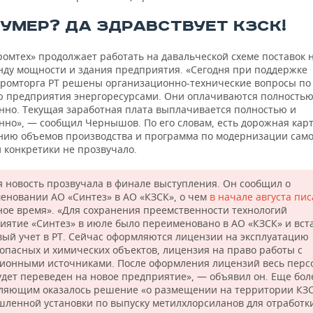
 УМЕР? ДА ЗДРАВСТВУЕТ КЗСК!
омтех» продолжает работать на давальческой схеме поставок н
енду мощности и здания предприятия. «Сегодня при поддержке
омторга РТ решены организационно-технические вопросы по
 предприятия энергоресурсами. Они оплачиваются полностью
нно. Текущая заработная плата выплачивается полностью и
нно», — сообщил Чернышов. По его словам, есть дорожная карт
ию объемов производства и программа по модернизации самог
 конкретики не прозвучало.
я новость прозвучала в финале выступления. Он сообщил о
еновании АО «Синтез» в АО «КЗСК», о чем
в начале августа пис
ное время». «Для сохранения преемственности технологий
иятие «Синтез» в июле было переименовано в АО «КЗСК» и вст
вый учет в РТ. Сейчас оформляются лицензии на эксплуатацию
опасных и химических объектов, лицензия на право работы с
ионными источниками. После оформления лицензий весь перс
удет переведен на новое предприятие», — объявил он. Еще бол
ляющим оказалось решение «о размещении на территории КЗ
ленной установки по выпуску метилхлорсиланов для отработк