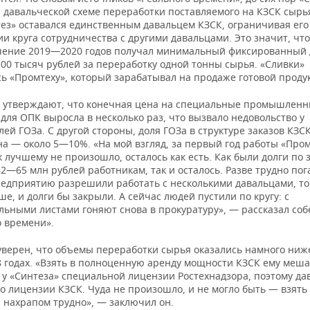
а давальческой схеме переработки поставляемого на КЗСК сырь
тез» оставался единственным давальцем КЗСК, ограничивая его
 круга сотрудничества с другими давальцами. Это значит, что
ечение 2019—2020 годов получал минимальный фиксированный 
00 тысяч рублей за переработку одной тонны сырья. «Сливки»
сь «Промтеху», который зарабатывал на продаже готовой проду
 утверждают, что конечная цена на специальные промышлен
для ОПК выросла в несколько раз, что вызвало недовольство у
ей ГОЗа. С другой стороны, доля ГОЗа в структуре заказов КЗС
а — около 5—10%. «На мой взгляд, за первый год работы «Про
 лучшему не произошло, осталось как есть. Как были долги по 
2—65 млн рублей работникам, так и осталось. Разве трудно пог
редприятию разрешили работать с несколькими давальцами, то
е, и долги бы закрыли. А сейчас людей пустили по кругу: с
льными листами гоняют снова в прокуратуру», — рассказал соб
о времени».
уверен, что объемы переработки сырья оказались намного ниже
 годах. «Взять в полноценную аренду мощности КЗСК ему меша
 у «Синтеза» специальной лицензии Ростехнадзора, поэтому да
о лицензии КЗСК. Чуда не произошло, и не могло быть — взять
 нахрапом трудно», — заключил он.