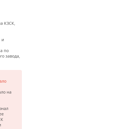
а КЗСК,
 и
а по
о завода,
ало
ало на
онал
ее
СК
и