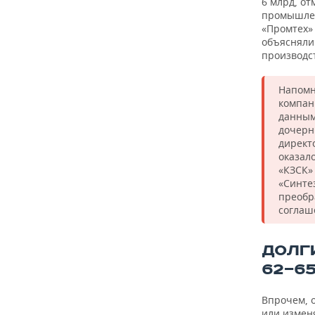
6 млрд, о
промышлен
«Промтех»
объясняли 
производс
Напомн
компан
данным
дочерн
директ
оказал
«КЗСК»
«Синтез
преобр
соглаш
ДОЛГ
62—6
Впрочем, 
или изменя