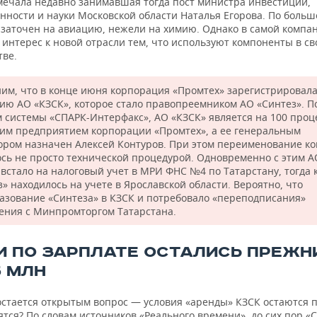
тмечала недавно занимавшая тогда пост министра инвестиций,
ности и науки Московской области Наталья Егорова. По большо
 заточен на авиацию, нежели на химию. Однако в самой компа
интерес к новой отрасли тем, что используют компоненты в с
тве.
им, что в конце июня корпорация «Промтех» зарегистрировал
ию АО «КЗСК», которое стало правопреемником АО «Синтез». П
 системы «СПАРК-Интерфакс», АО «КЗСК» является на 100 проц
им предприятием корпорации «Промтех», а ее генеральным
ором назначен Алексей Контуров. При этом переименование к
ось не просто технической процедурой. Одновременно с этим А
 встало на налоговый учет в МРИ ФНС №4 по Татарстану, тогда 
» находилось на учете в Ярославской области. Вероятно, что
азование «Синтеза» в КЗСК и потребовало «переподписания»
ения с Минпромторгом Татарстана.
И ПО ЗАРПЛАТЕ ОСТАЛИСЬ ПРЕЖН
5 МЛН
остается открытым вопрос — условия «аренды» КЗСК остаются
тся? По словам источников «Реального времени», до сих пор «