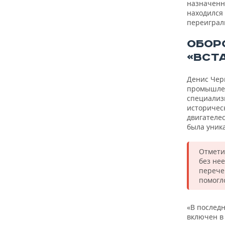
ВОДНЫЕ ВИДЫ СПОРТА
ОБРАЗОВАНИЕ
назначенн
находился 
переиграл
ХОККЕЙ С МЯЧОМ
ПРОИСШЕСТВИЯ
ОБОР
«ВСТ
Денис Чер
промышлен
специализи
историчес
двигателес
была уника
Отмети
без не
перече
помогл
«В послед
включен в 