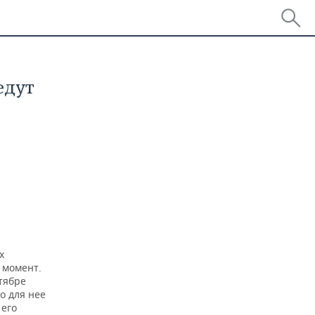
едут
х
 момент.
тябре
о для нее
 его