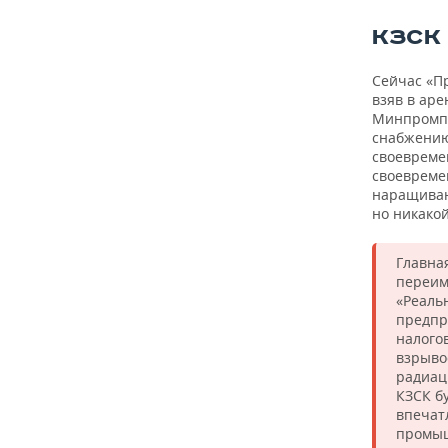
КЗСК
Сейчас «Пр
взяв в ар
Минпромпр
снабжению
своевреме
своевреме
наращиван
но никакой
Главна
переим
«Реаль
предпр
налого
взрыво
радиац
КЗСК б
впечат
промыш