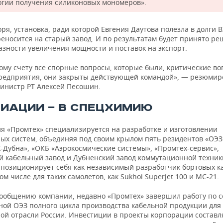
огии получения силиконовых мономеров».
ря, установка, ради которой Евгения Даутова полезла в долги В
еносится на старый завод. И по результатам будет принято ре
азности увеличения мощности и поставок на экспорт.
ому счету все спорные вопросы, которые были, критические во
предприятия, они закрыты действующей командой», — резюмир
инистр РТ Алексей Песошин.
ВИАЦИИ — В СПЕЦХИМИЮ
я «Промтех» специализируется на разработке и изготовлении
ых систем, объединяя под своим крылом пять резидентов «ОЭЗ
-Дубна», «ОКБ «Аэрокосмические системы», «Промтех-сервис»,
й кабельный завод и Дубненский завод коммутационной техники
 позиционирует себя как независимый разработчик бортовых к
том числе для таких самолетов, как Sukhoi Superjet 100 и МС-21.
сообщению компании, недавно «Промтех» завершил работу по 
ной ОЭЗ полного цикла производства кабельной продукции для
ой отрасли России. Инвестиции в проекты корпорации составл