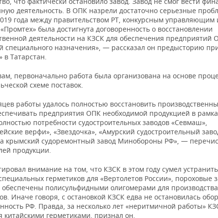
во, что фактически остановило завод. Завод не смог вести фин
нную деятельность. В ОПК назрели достаточно серьезные проб
2019 года между правительством РТ, конкурсным управляющим 
 «Промтех» была достигнута договоренность о восстановлении
твенной деятельности на КЗСК для обеспечения предприятий 
й специального назначения», — рассказал он предысторию пр
 в Татарстан.
вам, первоначально работа была организована на основе процес
льческой схеме поставок.
сяцев работы удалось полностью восстановить производственны
беспечивать предприятия ОПК необходимой продукцией в рамка
олностью потребности судостроительных заводов «Севмаш»,
ейские верфи», «Звездочка», «Амурский судостроительный заво
на крымский судоремонтный завод Минобороны РФ», — перечис
лей продукции.
ировал внимание на том, что КЗСК в этом году сумел устранит
 специальных герметиков для «Вертолетов России», пороховые 
 обеспечены полисульфидными олигомерами для производства
в. Иначе говоря, с остановкой КЗСК едва не остановилась обо
ность РФ. Правда, за несколько лет «неритмичной работы» КЗ
я китайскими герметиками, признал он.