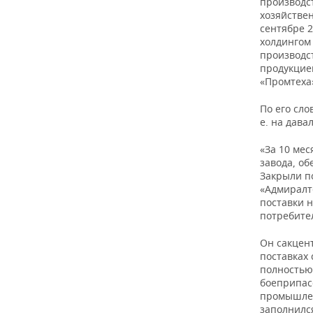
производст
хозяйстве
сентябре 
холдингом
производс
продукцие
«Промтеха»
По его сло
е. на дава
«За 10 ме
завода, о
Закрыли п
«Адмиралт
поставки 
потребите
Он сакцент
поставках
полностью
боеприпасо
промышлен
заполнилс