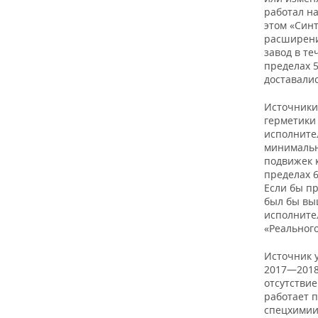
работал н
этом «Син
расширении
завод в т
пределах 5
доставали
Источники
герметики 
исполнител
минимальн
подвижек к
пределах 6
Если бы п
был бы выш
исполните
«Реальног
Источник 
2017—2018
отсутствие
работает п
спецхимии