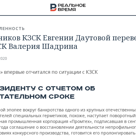
ЛЕННОСТЬ
ников КЗСК Евгении Даутовой перев
СК Валерия Шадрина
2020
» впервые отчитался по ситуации с КЗСК
ЕЗИДЕНТУ С ОТЧЕТОМ ОБ
ТАТЕЛЬНОМ СРОКЕ
ой эпопее вокруг банкротства одного из крупных отечественны
телей специальных герметиков, похоже, наступает поворотный
НА
ная промышленная корпорация «Промтех», подписавшая в сен
года соглашение о восстановлении деятельности непрофильног
овиях конкурсного производства, готовится его пролонгировать