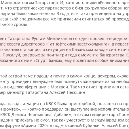
с Минпромторгом Татарстана. И, хотя источники «Реального вр
, что стратегическое партнерство с бизнес-группой оборонног
адрина было заключено на 3 года, все-таки претендента на уп
казанской спецхимии все же пригласили отчитаться об прохож
ьного срока».
ент Татарстана Рустам Минниханов сегодня провел очередное
ние совета директоров «Татнефтехиминвест-холдинга», в повест
го значился и вопрос о ситуации на Казанском заводе синтетич
а. Пожалуй, впервые за почти три года с момента банкротства К
связанного с ним «Спурт-банка», ему посвятили особое внимание
этой острой теме подошли почти в самом конце, вечером, около 
менту президент вынужден был покинуть заседание из-за необ
ть в видеоконференции с Москвой. Так что отчет принимал ост
ьер-министр Татарстана Алексей Песошин.
ода назад ситуация на КЗСК была прискорбной, но зашла на п
«Промтех», — кратко предварил он выступление исполнительно
 КЗСК Дениса Чернышова. Добавим, что сам гендиректор «Пром
адрин приехать не смог, так как участвует в Международном в
ом форуме «Армия-2020» в подмосковной Кубинке. Алексей Конт