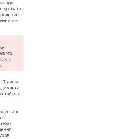
емени»
о магната
равление
дении им
ке
еского
ЗСК и
.
17 часов.
ходимости
авшийся в
роцессинг
го
теха»
оенно-
уров,