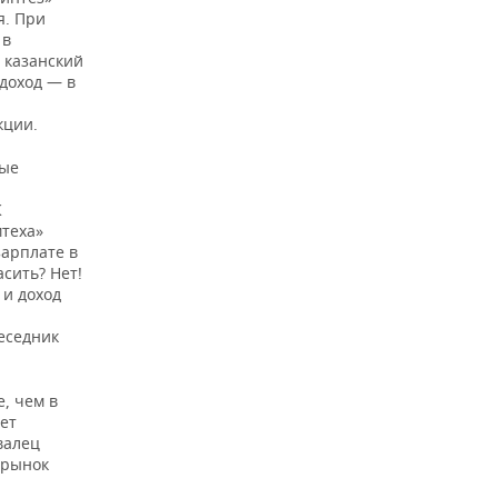
я. При
 в
 казанский
доход — в
кции.
ные
К
мтеха»
зарплате в
асить? Нет!
 и доход
еседник
, чем в
ет
валец
 рынок