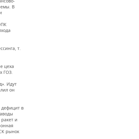
ансово-
лемы. В
и
ОПК
ихода
синга, т.
е цеха
х ГОЗ.
д». Идут
лил он
ь дефицит в
заводы
 ракет и
ронная
СК рынок