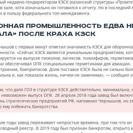
ый недавно гендиректором КЗСК (казанской структуры «Промтех
в зале, хотя изначально он готовился к отчету. Но в последний
и в пользу федерального топ-менеджмента.
ОННАЯ ПРОМЫШЛЕННОСТЬ ЕДВА Н
АЛА» ПОСЛЕ КРАХА КЗСК
нышов с первых минут отметил значимость КЗСК для оборонно
ности. «Сейчас КЗСК является уникальным предприятием, кот
руется на выпуске тиоколов, латексов. полиэфиров, герметиков
ки обеспечивал ОПК специальными герметиками для авиации,
троения, боеприпасов. Доля поставок КЗСК была не сильно бол
льна и, как показала жизнь, ничем не заменима», — сообщил о
м, что доля ГОЗ в структуре КЗСК действительно, минимальна, 
е невозможен выпуск ОПК. 28 апреля 2018 года завод был включ
нь стратегических предприятий РФ, напомнил Чернышов, но эт
о ему избежать банкротства.
ние годы завод переживает непростые времена, при том что он
сводный реестр. В 2019 году был признан банкротом, открыто 