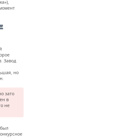
а»),
 момент
Е
й
орое
. Завод
ьшая, но
н.
но зато
ен в
о не
 был
конкурсное