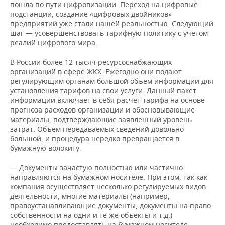
ВОДНЫЕ ВИДЫ СПОРТА
ОБРАЗОВАНИЕ
пошла по пути цифровизации. Переход на цифровые
подстанции, создание «цифровых двойников»
предприятий уже стали нашей реальностью. Следующий
ХОККЕЙ С МЯЧОМ
ПРОИСШЕСТВИЯ
шаг — усовершенствовать тарифную политику с учетом
реалий цифрового мира.
В России более 12 тысяч ресурсоснабжающих
организаций в сфере ЖКХ. Ежегодно они подают
регулирующим органам большой объем информации для
установления тарифов на свои услуги. Данный пакет
информации включает в себя расчет тарифа на основе
прогноза расходов организации и обосновывающие
материалы, подтверждающие заявленный уровень
затрат. Объем передаваемых сведений довольно
большой, и процедура нередко превращается в
бумажную волокиту.
— Документы зачастую полностью или частично
направляются на бумажном носителе. При этом, так как
компания осуществляет несколько регулируемых видов
деятельности, многие материалы (например,
правоустанавливающие документы, документы на право
собственности на одни и те же объекты и т.д.)
необходимо предоставлять на бумажном носителе