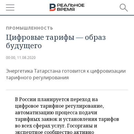
РЕГИОНЫ
ПРОМЫШЛЕННОСТЬ
Цифровые тарифы — образ
БАШКОРТОСТАН
НОВОСТИ
будущего
ТАТАРСТАН
АНАЛИТИКА
00:00, 11.08.2020
УДМУРТИЯ
НОВОСТИ АНАЛИТИКИ
ЭКОНОМИКА
Энергетика Татарстана готовится к цифровизации
ДЕКЛАРАЦИИ О ДОХОДАХ
НОВОСТИ ЭКОНОМИКИ
ПРОМЫШЛЕННОСТЬ
тарифного регулирования
КОРОЛИ ГОСЗАКАЗА ПФО
ФИНАНСЫ
НОВОСТИ
НЕДВИЖИМОСТЬ
ПРОМЫШЛЕННОСТИ
В России планируется переход на
ВУЗЫ ТАТАРСТАНА
БАНКИ
НОВОСТИ НЕДВИЖИМОСТИ
АВТО
цифровое тарифное регулирование,
АГРОПРОМ
автоматизацию процесса подачи
КОМУ ПРИНАДЛЕЖАТ
БЮДЖЕТ
НОВОСТИ АВТО
БИЗНЕС
тарифных заявок и установления тарифов
ТОРГОВЫЕ ЦЕНТРЫ
МАШИНОСТРОЕНИЕ
во всех сферах услуг. Госорганы и
ТАТАРСТАНА
ИНВЕСТИЦИИ
НОВОСТИ БИЗНЕСА
ТЕХНОЛОГИИ
экспертное сообщество активно