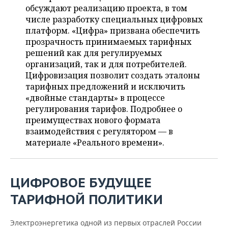
НЕФТЕХИМИЯ
обсуждают реализацию проекта, в том
РОЗНИЧНАЯ ТОРГОВЛЯ
НОВОСТИ ТЕХНОЛОГИЙ
числе разработку специальных цифровых
МЕРОПРИЯТИЯ
НЕФТЬ
платформ. «Цифра» призвана обеспечить
прозрачность принимаемых тарифных
ТРАНСПОРТ
IT
НОВОСТИ МЕРОПРИЯТИЙ
СПОРТ
ОПК
решений как для регулируемых
организаций, так и для потребителей.
УСЛУГИ
МЕДИА
ВЫЕЗДНАЯ РЕДАКЦИЯ
НОВОСТИ СПОРТА
ОБЩЕСТВО
ЭНЕРГЕТИКА
Цифровизация позволит создать эталоны
тарифных предложений и исключить
ТЕЛЕКОММУНИКАЦИИ
БИЗНЕС-БРАНЧИ
ФУТБОЛ
НОВОСТИ ОБЩЕСТВА
ФОТОГАЛЕРЕЯ
«двойные стандарты» в процессе
регулирования тарифов. Подробнее о
ONLINE-КОНФЕРЕНЦИИ
ХОККЕЙ
ВЛАСТЬ
СЮЖЕТЫ
преимуществах нового формата
взаимодействия с регулятором — в
ОТКРЫТАЯ ЛЕКЦИЯ
БАСКЕТБОЛ
ИНФРАСТРУКТУРА
СПРАВОЧНИК
материале «Реального времени».
ВОЛЕЙБОЛ
ИСТОРИЯ
СПИСОК ПЕРСОН
ПОЛНАЯ ВЕРСИЯ
ЦИФРОВОЕ БУДУЩЕЕ
КИБЕРСПОРТ
КУЛЬТУРА
СПИСОК КОМПАНИЙ
ТАРИФНОЙ ПОЛИТИКИ
ФИГУРНОЕ КАТАНИЕ
МЕДИЦИНА
Электроэнергетика одной из первых отраслей России