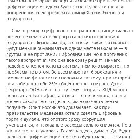
При этом некоторые эксперты отмечают: при всей пользе
цифровизации ее одной будет явно недостаточно для
искоренения всех проблем взаимодействия бизнеса и
государства.
— Сам переход в цифровое пространство принципиально
ничего не изменит в бюрократических отношениях
государства с бизнесом. Да, это внесет какие-то нюансы:
будут меньше обманывать в одном месте и больше — в
другом. Я не противник цифровизации, но я противник
такого восприятия, что она все сразу решит. Ничего
подобного. Конечно, КПД системы немного вырастет, но
проблема не в этом. Во всем мире так: бюрократия и
всевластие финансистов породили систему, при которой
они забирают себе 25% общественного пирога. Даже
секретарь ООН начал на эту тему говорить. КПД можно
повысить и без цифры, а с нею — еще немного, но они
же не позволят этого сделать, им надо часть ренты
получить. Опыт России это доказывает. Как при
правительстве Медведева хотели сделать цифровые
торги и думали, что от этого сразу коррупция
уменьшится, и накладные расходы сильно снизятся. Но в
жизни это не случилось. Так же и здесь, думаю. Да, будет
польза от цифровизации, но этого будет мало, — считает