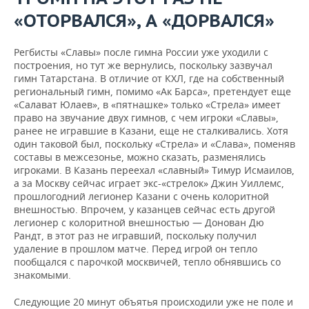
«ОТОРВАЛСЯ», А «ДОРВАЛСЯ»
Регбисты «Славы» после гимна России уже уходили с
построения, но тут же вернулись, поскольку зазвучал
гимн Татарстана. В отличие от КХЛ, где на собственный
региональный гимн, помимо «Ак Барса», претендует еще
«Салават Юлаев», в «пятнашке» только «Стрела» имеет
право на звучание двух гимнов, с чем игроки «Славы»,
ранее не игравшие в Казани, еще не сталкивались. Хотя
один таковой был, поскольку «Стрела» и «Слава», поменяв
составы в межсезонье, можно сказать, разменялись
игроками. В Казань переехал «славный» Тимур Исмаилов,
а за Москву сейчас играет экс-«стрелок» Джин Уиллемс,
прошлогодний легионер Казани с очень колоритной
внешностью. Впрочем, у казанцев сейчас есть другой
легионер с колоритной внешностью — Донован Дю
Рандт, в этот раз не игравший, поскольку получил
удаление в прошлом матче. Перед игрой он тепло
пообщался с парочкой москвичей, тепло обнявшись со
знакомыми.
Следующие 20 минут объятья происходили уже не поле и