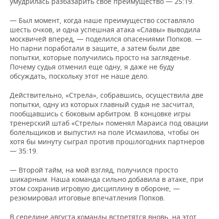
умудрилась разбазарить свое преимущество — 25:19.
— Был момент, когда наше преимущество составляло
шесть очков, и одна успешная атака «Славы» выводила
москвичей вперед, — поделился опасениями Попков. —
Но парни поработали в защите, а затем были две
попытки, которые получились просто на загляденье.
Почему судья отменил еще одну, я даже не буду
обсуждать, поскольку этот не наше дело.
Действительно, «Стрела», собравшись, осуществила две
попытки, одну из которых главный судья не засчитал,
пообщавшись с боковым арбитром. В концовке игры
тренерский штаб «Стрелы» поменял Мараиса под овации
болельщиков и выпустил на поле Исмаилова, чтобы он
хотя бы минуту сыграл против прошлогодних партнеров
— 35:19.
— Второй тайм, на мой взгляд, получился просто
шикарным. Наша команда сильно добавила в атаке, при
этом сохранив игровую дисциплину в обороне, —
резюмировал итоговые впечатления Попков.
В середине августа команды встретятся вновь, на этот