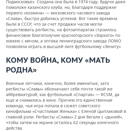
Подмосковье». Создана она была в 1974 году, будучи даже
помоложе казанского клуба, но, благодаря поддержке
первого «хозяина» — московского часового завода
«Слава», быстро добилась успехов. Вот такие времена
были в СССР, что за счет продажи часов могли
существовать регбисты, на фотоаппаратах строилось
финансовое благополучие красногорского «Зоркого» по
хоккею с мячом, а оптика ленинградского завода ЛОМО
позволяла играть в высшей лиге футбольному «Зениту».
КОМУ ВОЙНА, КОМУ «МАТЬ
РОДНА»
Военные летчики, конечно, более именитые, зато
регбисты «Славы» обозначают себя почти такой же
аббревиатурой, как футбольный «Спартак» — RCSM, да
еще и снимались в кино. Причем это единственная
команда, чья игра попала в сюжет советского
кинофильма «Счастливая Женька» с Еленой Цыплаковой в
главной роли. Регбисты «Славы» 2 дня бегали с «дыней»,
чтобы затем на экране осталось 62 секунды конечного
действа.