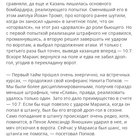
сравняли, да еще и Казань лишилась основного
бомбардира, реализующего попытки. Сменивший его в
этом амплуа Йохан Тромп, про которого ранее шутили,
когда он заносил «дыню» в зачетное поле, что он
«оторвался», на этот раз «дорвался» до роли бьющего. Но
с первой попыткой реализации штрафного не справился,
промахнувшись, а вторую решил завершать не ударом
по воротам, а выбрал продолжение атаки. И только с
третьего раза был точен, выведя казанцев вперед — 10:7.
Вскоре Мараис вернулся на поле и едва не забил дроп-
гол, угодив в перекладину ворот.
— Первый тайм прошел очень энергично, на встречных
курсах, — продолжил свой конферанс Никита Попков. —
Мы были более дисциплинированными, получив гораздо
меньше штрафных, чем «Слава», правда, реализовать
удалось только один. Зато это дало преимущество в счете
— 10:7. Если бы еще повезло с ударом Мараиса, когда он
попал в штангу, был бы его второй дроп-гол в сезоне.
Само попадание в штангу происходит очень редко, хотя,
помнится, в Пензе Александр Янюшкин ударил в нее, и
мяч отскочил в ворота. Сейчас у Мараиса был шанс, но
штанга не помогла, — посетовал Попков.