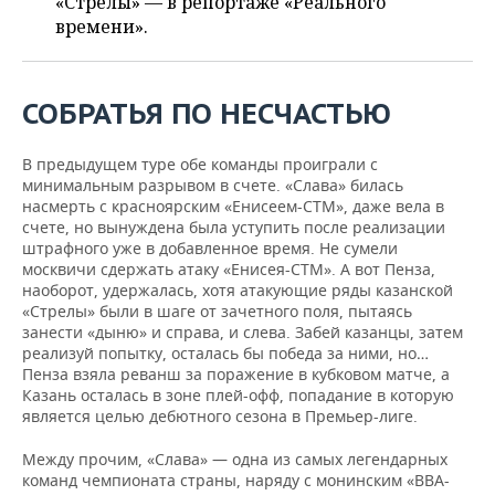
«Стрелы» — в репортаже «Реального
ВОДНЫЕ ВИДЫ СПОРТА
ОБРАЗОВАНИЕ
времени».
ХОККЕЙ С МЯЧОМ
ПРОИСШЕСТВИЯ
СОБРАТЬЯ ПО НЕСЧАСТЬЮ
В предыдущем туре обе команды проиграли с
минимальным разрывом в счете. «Слава» билась
насмерть с красноярским «Енисеем-СТМ», даже вела в
счете, но вынуждена была уступить после реализации
штрафного уже в добавленное время. Не сумели
москвичи сдержать атаку «Енисея-СТМ». А вот Пенза,
наоборот, удержалась, хотя атакующие ряды казанской
«Стрелы» были в шаге от зачетного поля, пытаясь
занести «дыню» и справа, и слева. Забей казанцы, затем
реализуй попытку, осталась бы победа за ними, но…
Пенза взяла реванш за поражение в кубковом матче, а
Казань осталась в зоне плей-офф, попадание в которую
является целью дебютного сезона в Премьер-лиге.
Между прочим, «Слава» — одна из самых легендарных
команд чемпионата страны, наряду с монинским «ВВА-