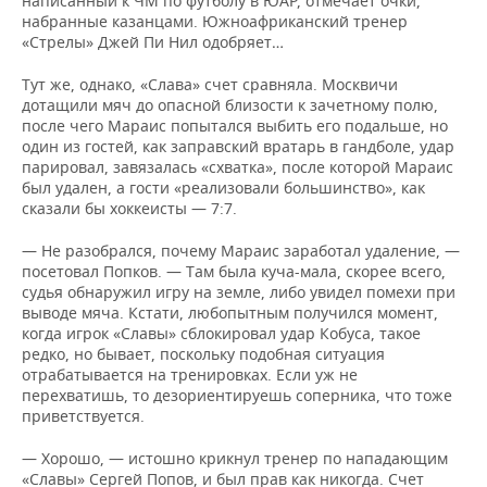
написанный к ЧМ по футболу в ЮАР, отмечает очки,
набранные казанцами. Южноафриканский тренер
«Стрелы» Джей Пи Нил одобряет…
Тут же, однако, «Слава» счет сравняла. Москвичи
дотащили мяч до опасной близости к зачетному полю,
после чего Мараис попытался выбить его подальше, но
один из гостей, как заправский вратарь в гандболе, удар
парировал, завязалась «схватка», после которой Мараис
был удален, а гости «реализовали большинство», как
сказали бы хоккеисты — 7:7.
— Не разобрался, почему Мараис заработал удаление, —
посетовал Попков. — Там была куча-мала, скорее всего,
судья обнаружил игру на земле, либо увидел помехи при
выводе мяча. Кстати, любопытным получился момент,
когда игрок «Славы» сблокировал удар Кобуса, такое
редко, но бывает, поскольку подобная ситуация
отрабатывается на тренировках. Если уж не
перехватишь, то дезориентируешь соперника, что тоже
приветствуется.
— Хорошо, — истошно крикнул тренер по нападающим
«Славы» Сергей Попов, и был прав как никогда. Счет