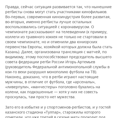
Правда, сейчас ситуация развивается так, что нынешние
регбисты снова могут стать участниками кинофильмов.
Во-первых, современная киноиндустрия более развитая,
во-вторых, именно регбисты лучше остальных
воспользовались ситуацией с коронавирусом. О
чемпионате рассказывают на телевидении (к примеру,
коллеги из травяного хоккея не только не стартовали в
своем чемпионате, но и отменили два юниорских
первенства Европы, хозяйкой которых должна была стать
Казань). Далее, организована трансляция с матчей, по
видимому, этому поспособствовал председатель высшего
совета федерации регби России Игорь Артемьев
(руководитель Федеральной антимонопольной службы в
кои-то веки разрушил монополию футбола на ТВ).
Наконец, доказано, что в регби играют настоящие
мужчины, в отличие от футбола, где «арсеналы»,
«ливерпули», «манчестеры» поголовно бухались на
колени, как подкошенные — хотя у них не совесть
проснулась, там просто нет мужества.
Зато его в избытке и у спортсменов-регбистов, и у гостей
казанского стадиона «Тулпар», старожилы которого
отметили, что уже третий в сезоне матч проходит под