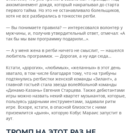
аккомпанемент дождя, который накрапывал до старта
первого тайма. Но это не останавливало болельщиков,
хотя не все разбирались в тонкостях регби.
— Вы понимаете правила? — интересовался волонтер у
мужчины, и, получив утвердительный ответ, отмечал: «А
так бы мы вам программку подарили…».
— А у меня жена в регби ничего не смыслит, — нашелся
любитель программок. — Дорогая, а ну иди сюда…
Кстати, «дорогих», «любимых», «желанных» в этот день
хватало, в том числе благодаря тому, что на трибуны
подтянулись регбистки женской команды «Зилант», а
главной гостьей стала звезда волейбольной команды
«Динамо-Казань» Евгения Старцева. Также дебютантами
игры можно назвать некий квартет музыкантов, которые,
пользуясь ударными инструментами, задавали ритм
игре. Вскоре, кстати, в опасной близости с ними
приземлится «дыня», которую Кобус Мараис запустит в
аут.
ТРОМП НА ЭТОТ РАЗ НЕ