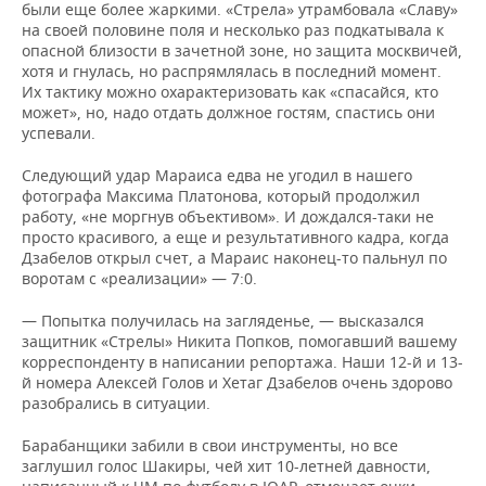
были еще более жаркими. «Стрела» утрамбовала «Славу»
на своей половине поля и несколько раз подкатывала к
опасной близости в зачетной зоне, но защита москвичей,
хотя и гнулась, но распрямлялась в последний момент.
Их тактику можно охарактеризовать как «спасайся, кто
может», но, надо отдать должное гостям, спастись они
успевали.
Следующий удар Мараиса едва не угодил в нашего
фотографа Максима Платонова, который продолжил
работу, «не моргнув объективом». И дождался-таки не
просто красивого, а еще и результативного кадра, когда
Дзабелов открыл счет, а Мараис наконец-то пальнул по
воротам с «реализации» — 7:0.
— Попытка получилась на загляденье, — высказался
защитник «Стрелы» Никита Попков, помогавший вашему
корреспонденту в написании репортажа. Наши 12-й и 13-
й номера Алексей Голов и Хетаг Дзабелов очень здорово
разобрались в ситуации.
Барабанщики забили в свои инструменты, но все
заглушил голос Шакиры, чей хит 10-летней давности,