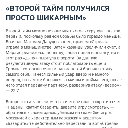
«ВТОРОЙ ТАЙМ ПОЛУЧИЛСЯ
ПРОСТО ШИКАРНЫМ»
Второй тайм можно не описывать столь скрупулезно, как
первый, поскольку равной борьбы было гораздо меньше.
Вначале Магомед Давудов занес, причем «Стрела»
играла в меньшинстве. Затем казанцы увеличили счет, а
Мараис реализовал попытку, снова попав в штангу, но в
этот раз «дыня» нырнула в ворота. За данную
результативную атаку стоит поблагодарить еще и
Тромпа, который точным пасом ногой бросил в атаку…
самого себя. Нанеся сильный удар вверх и немного
вперед, он сам же бросился за мячом и поймал его, после
чего отдал передачу партнеру, развернув атаку «веером»
— 22:7.
Вскоре гости занесли мяч в зачетное поле, сократив счет.
«Пацаны, хватит базарить, давайте игру смотреть», —
обратился к своим одноклубникам на скамейке игрок
москвичей с характерным кавказским акцентом.
«Базарить» те действительно перестали, а вот «Стрела»