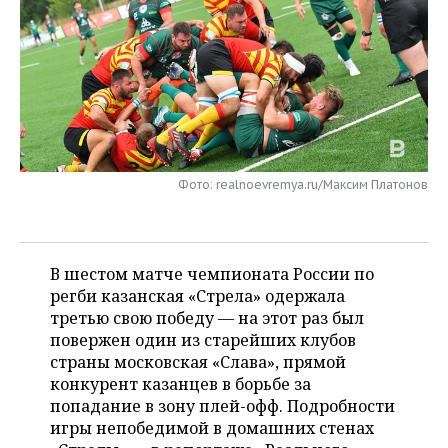
НЕФТЕХИМИЯ
РОЗНИЧНАЯ ТОРГОВЛЯ
НОВОСТИ ТЕХНОЛОГИЙ
МЕРОПРИЯТИЯ
НЕФТЬ
ТРАНСПОРТ
IT
НОВОСТИ МЕРОПРИЯТИЙ
СПОРТ
ОПК
УСЛУГИ
МЕДИА
ВЫЕЗДНАЯ РЕДАКЦИЯ
НОВОСТИ СПОРТА
ОБЩЕСТВО
ЭНЕРГЕТИКА
ТЕЛЕКОММУНИКАЦИИ
БИЗНЕС-БРАНЧИ
ФУТБОЛ
НОВОСТИ ОБЩЕСТВА
ФОТОГАЛЕРЕЯ
Фото: realnoevremya.ru/Максим Платонов
ONLINE-КОНФЕРЕНЦИИ
ХОККЕЙ
ВЛАСТЬ
СЮЖЕТЫ
ОТКРЫТАЯ ЛЕКЦИЯ
БАСКЕТБОЛ
ИНФРАСТРУКТУРА
СПРАВОЧНИК
В шестом матче чемпионата России по
регби казанская «Стрела» одержала
ВОЛЕЙБОЛ
ИСТОРИЯ
СПИСОК ПЕРСОН
ПОЛНАЯ ВЕРСИЯ
третью свою победу — на этот раз был
повержен один из старейших клубов
КИБЕРСПОРТ
КУЛЬТУРА
СПИСОК КОМПАНИЙ
страны московская «Слава», прямой
конкурент казанцев в борьбе за
ФИГУРНОЕ КАТАНИЕ
МЕДИЦИНА
попадание в зону плей-офф. Подробности
игры непобедимой в домашних стенах