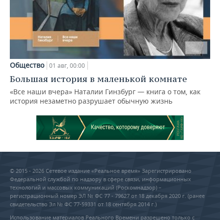
Общество
01 авг, 00:00
Большая история в маленькой комнате
«Все наши вчера» Наталии Гинзбург — книга о том, как
история незаметно разрушает обычную жизнь
© 2015 - 2026 Сетевое издание «Реальное время» Зарегистрировано
Федеральной службой по надзору в сфере связи, информационных
технологий и массовых коммуникаций (Роскомнадзор) –
регистрационный номер ЭЛ № ФС 77 - 79627 от 18 декабря 2020 г. (ранее
свидетельство Эл № ФС 77-59331 от 18 сентября 2014 г.)
Использование материалов Реального Времени разрешено только с