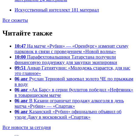
Искусственный интеллект
181
материал
Все сюжеты
Читайте также
10:47
На матче «Рубин» — «Оренбург» изменят схему
парковок в связи с проведением «Новой волны»
10:00
Парафехтовальщики Татарстана получили
финансовую поддержку для закупки экипировки
09:51
Анвар Гатиятулин: «Молодежь старается, для нас
это главное»
06 авг
Руслан Терновой завоевал золото ЧЕ по прыжкам
в воду
06 авг
«Ак Барс» в серии буллитов победил «Нефтяник»
в товарищеском матче
06 авг
В Казани ограничат продажу алкоголя в день
матча «Рубин» — «Спартак»
06 авг
Казанский «Рубин» официально объявил об
уходе Даку в московский «Спартак»
Все новости за сегодня