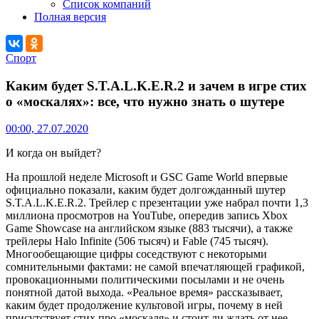
Список компаний
Полная версия
Спорт
Каким будет S.T.A.L.K.E.R.2 и зачем в игре стих
о «москалях»: все, что нужно знать о шутере
00:00, 27.07.2020
И когда он выйдет?
На прошлой неделе Microsoft и GSC Game World впервые
официально показали, каким будет долгожданный шутер
S.T.A.L.K.E.R.2. Трейлер с презентации уже набрал почти 1,3
миллиона просмотров на YouTube, опередив запись Xbox
Game Showcase на английском языке (883 тысячи), а также
трейлеры Halo Infinite (506 тысяч) и Fable (745 тысяч).
Многообещающие цифры соседствуют с некоторыми
сомнительными фактами: не самой впечатляющей графикой,
провокационными политическими посылами и не очень
понятной датой выхода. «Реальное время» рассказывает,
каким будет продолжение культовой игры, почему в ней
присутствует стих про «москаля» и стоит ли ждать от нее