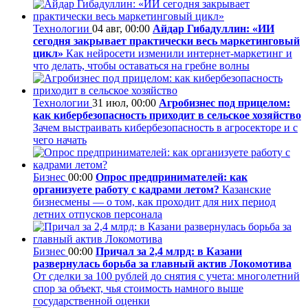
Технологии
04 авг, 00:00
Айдар Гибадуллин: «ИИ
сегодня закрывает практически весь маркетинговый
цикл»
Как нейросети изменили интернет-маркетинг и
что делать, чтобы оставаться на гребне волны
Технологии
31 июл, 00:00
Агробизнес под прицелом:
как кибербезопасность приходит в сельское хозяйство
Зачем выстраивать кибербезопасность в агросекторе и с
чего начать
Бизнес
00:00
Опрос предпринимателей: как
организуете работу с кадрами летом?
Казанские
бизнесмены — о том, как проходит для них период
летних отпусков персонала
Бизнес
00:00
Причал за 2,4 млрд: в Казани
развернулась борьба за главный актив Локомотива
От сделки за 100 рублей до снятия с учета: многолетний
спор за объект, чья стоимость намного выше
государственной оценки