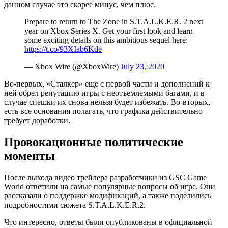
данном случае это скорее минус, чем плюс.
Prepare to return to The Zone in S.T.A.L.K.E.R. 2 next
year on Xbox Series X. Get your first look and learn
some exciting details on this ambitious sequel here:
https://t.co/93XIab6Kde
— Xbox Wire (@XboxWire)
July 23, 2020
Во-первых, «Сталкер» еще с первой части и дополнений к
ней обрел репутацию игры с неотъемлемыми багами, и в
случае спешки их снова нельзя будет избежать. Во-вторых,
есть все основания полагать, что графика действительно
требует доработки.
Провокационные политические
моменты
После выхода видео трейлера разработчики из GSC Game
World ответили на самые популярные вопросы об игре. Они
рассказали о поддержке модификаций, а также поделились
подробностями сюжета S.T.A.L.K.E.R.2.
Что интересно, ответы были опубликованы в официальной