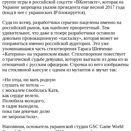
группе игры в российской соцсети «ВКонтакте», которая на
Украине запрещена указом президента еще весной 2017 года
(вход в нее с украинских IP блокируется).
Судя по всему, разработчики серьезно нацелены именно на
российский рынок, как наиболее приоритетный. Тем
удивительнее, что даже в тизере разработчики оставили
довольно провокационную «пасхалку», которая может не
понравиться именно российской аудитории. Это уже
упоминавшаяся часть стихотворения Тараса Шевченко
«Катерина» на украинском языке. Стихотворение повествует
о трагической судьбе девушки, которую выгнали из дома из-за
отношений с русским офицером. Строчки из него изображены
на стеклянной капсуле с одним из мутантов и звучат так:
«Ни отца, ни мать родную
слушать не хотела —
с москалем слюбилась Катя,
как сердце велело.
Полюбила молодого,
в садик выходила,
пока там девичью долю
не запропастила».
Напомним, основатель украинской студии GSC Game World