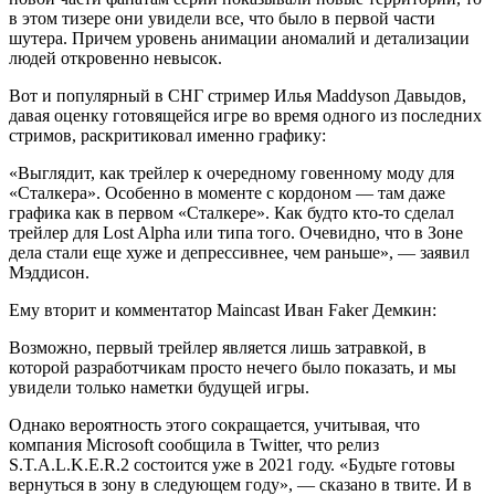
в этом тизере они увидели все, что было в первой части
шутера. Причем уровень анимации аномалий и детализации
людей откровенно невысок.
Вот и популярный в СНГ стример Илья Maddyson Давыдов,
давая оценку готовящейся игре во время одного из последних
стримов, раскритиковал именно графику:
«Выглядит, как трейлер к очередному говенному моду для
«Сталкера». Особенно в моменте с кордоном — там даже
графика как в первом «Сталкере». Как будто кто-то сделал
трейлер для Lost Alpha или типа того. Очевидно, что в Зоне
дела стали еще хуже и депрессивнее, чем раньше», — заявил
Мэддисон.
Ему вторит и комментатор Maincast Иван Faker Демкин:
Возможно, первый трейлер является лишь затравкой, в
которой разработчикам просто нечего было показать, и мы
увидели только наметки будущей игры.
Однако вероятность этого сокращается, учитывая, что
компания Microsoft сообщила в Twitter, что релиз
S.T.A.L.K.E.R.2 состоится уже в 2021 году. «Будьте готовы
вернуться в зону в следующем году», — сказано в твите. И в