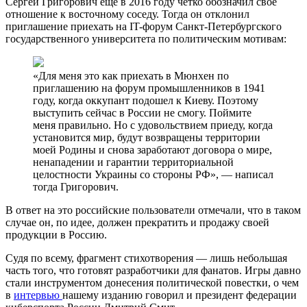
Сергей Григорович еще в 2016 году четко обозначил свое
отношение к восточному соседу. Тогда он отклонил
приглашение приехать на IT-форум Санкт-Петербургского
государственного университета по политическим мотивам:
«Для меня это как приехать в Мюнхен по
приглашению на форум промышленников в 1941
году, когда оккупант подошел к Киеву. Поэтому
выступить сейчас в России не смогу. Поймите
меня правильно. Но с удовольствием приеду, когда
установится мир, будут возвращены территории
моей Родины и снова заработают договора о мире,
ненападении и гарантии территориальной
целостности Украины со стороны РФ», — написал
тогда Григорович.
В ответ на это российские пользователи отмечали, что в таком
случае он, по идее, должен прекратить и продажу своей
продукции в Россию.
Судя по всему, фрагмент стихотворения — лишь небольшая
часть того, что готовят разработчики для фанатов. Игры давно
стали инструментом донесения политической повестки, о чем
в
интервью
нашему изданию говорил и президент федерации