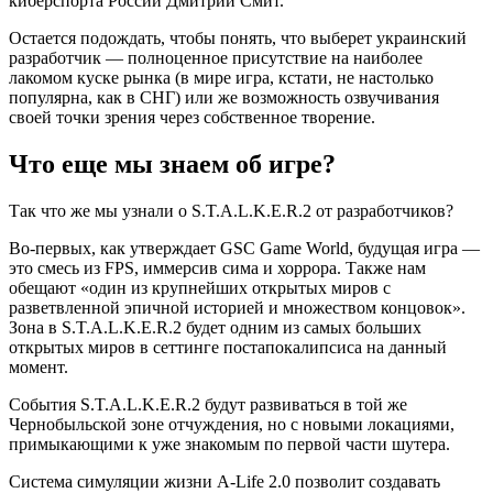
киберспорта России Дмитрий Смит.
Остается подождать, чтобы понять, что выберет украинский
разработчик — полноценное присутствие на наиболее
лакомом куске рынка (в мире игра, кстати, не настолько
популярна, как в СНГ) или же возможность озвучивания
своей точки зрения через собственное творение.
Что еще мы знаем об игре?
Так что же мы узнали о S.T.A.L.K.E.R.2 от разработчиков?
Во-первых, как утверждает GSC Game World, будущая игра —
это смесь из FPS, иммерсив сима и хоррора. Также нам
обещают «один из крупнейших открытых миров с
разветвленной эпичной историей и множеством концовок».
Зона в S.T.A.L.K.E.R.2 будет одним из самых больших
открытых миров в сеттинге постапокалипсиса на данный
момент.
События S.T.A.L.K.E.R.2 будут развиваться в той же
Чернобыльской зоне отчуждения, но с новыми локациями,
примыкающими к уже знакомым по первой части шутера.
Система симуляции жизни A-Life 2.0 позволит создавать