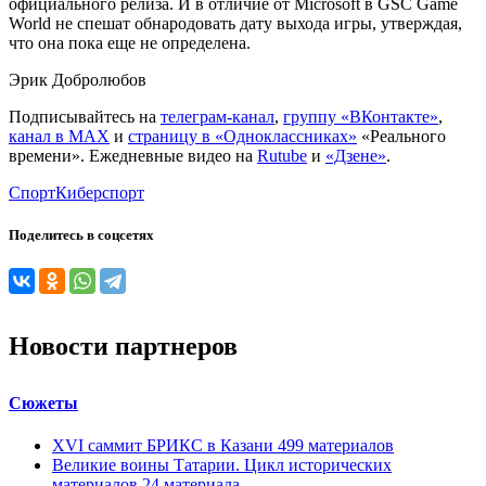
официального релиза. И в отличие от Microsoft в GSC Game
World не спешат обнародовать дату выхода игры, утверждая,
что она пока еще не определена.
Эрик Добролюбов
Подписывайтесь на
телеграм-канал
,
группу «ВКонтакте»
,
канал в MAX
и
страницу в «Одноклассниках»
«Реального
времени». Ежедневные видео на
Rutube
и
«Дзене»
.
Спорт
Киберспорт
Поделитесь в соцсетях
Новости партнеров
Сюжеты
XVI саммит БРИКС в Казани
499
материалов
Великие воины Татарии. Цикл исторических
материалов
24
материала