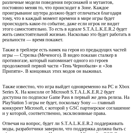
различные модели поведения персонажей и мутантов,
постоянно меняя то, что происходит в Зоне. Каждое
проигрывание шутера должно будет отличаться благодаря
тому, что в каждый момент времени в мире игры будет
происходить какое-то событие, даже если игрок не видит
этого самостоятельно. То есть в идеале S.T.A.L.K.E.R.2 будет
жить самостоятельной жизнью. Насколько это будет работать в
реальности — время покажет.
Также в трейлере есть намек на героя из предыдущих частей
игры — Стрелка (Меченого). В видео показан сталкер в
противогазе, который напоминает одного из героев
продолжений первой части «Тень Чернобыля» и «Зов
Припяти». В концовках этих модов он выживал.
Также известно, что игра выйдет одновременно на PC и Xbox
Series X. На консоли от Microsoft S.T.A.L.K.E.R.2 будет
доступна по подписке Game Pass в первый же день релиза. На
PlayStation 5 игры не будет, поскольку Sony — главный
конкурент Microsoft, с которой у GSC партнерское соглашение
и у которой, соответственно, эксклюзивные права.
Отвечая на вопрос, будет ли S.T.A.L.K.E.R.2 поддерживать
моды, разработчики заверили, что поддержка должна быть с