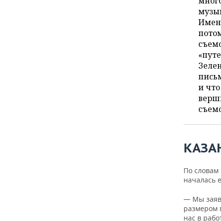
мног
ВОДНЫЕ ВИДЫ СПОРТА
ОБРАЗОВАНИЕ
музык
Имен
ХОККЕЙ С МЯЧОМ
ПРОИСШЕСТВИЯ
потом
съем
«путе
Зелен
письм
и что
верши
съем
КАЗА
По словам
началась е
— Мы заяв
размером 
нас в рабо