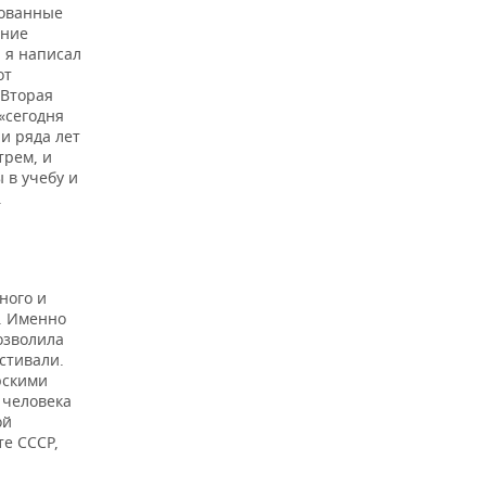
рованные
ание
 я написал
от
 Вторая
«сегодня
и ряда лет
трем, и
 в учебу и
.
ного и
. Именно
озволила
стивали.
рскими
 человека
ой
те СССР,