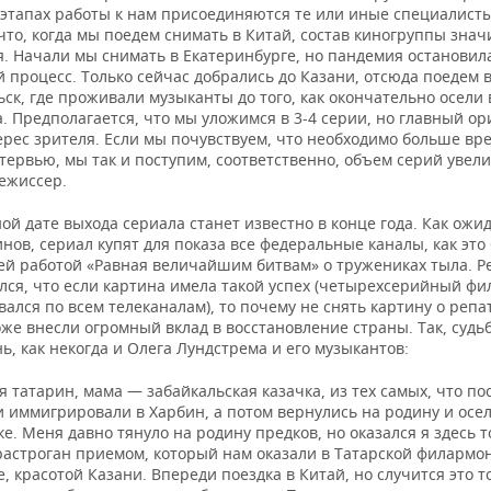
 этапах работы к нам присоединяются те или иные специалисты
что, когда мы поедем снимать в Китай, состав киногруппы зна
я. Начали мы снимать в Екатеринбурге, но пандемия остановил
 процесс. Только сейчас добрались до Казани, отсюда поедем 
ск, где проживали музыканты до того, как окончательно осели 
. Предполагается, что мы уложимся в 3-4 серии, но главный о
ерес зрителя. Если мы почувствуем, что необходимо больше вр
тервью, мы так и поступим, соответственно, объем серий увел
ежиссер.
й дате выхода сериала станет известно в конце года. Как ожи
нов, сериал купят для показа все федеральные каналы, как это 
й работой «Равная величайшим битвам» о тружениках тыла. Р
лся, что если картина имела такой успех (четырехсерийный фи
ался по всем телеканалам), то почему не снять картину о репа
же внесли огромный вклад в восстановление страны. Так, судь
нь, как некогда и Олега Лундстрема и его музыкантов:
я татарин, мама — забайкальская казачка, из тех самых, что по
 иммигрировали в Харбин, а потом вернулись на родину и осел
е. Меня давно тянуло на родину предков, но оказался я здесь т
растроган приемом, который нам оказали в Татарской филармон
, красотой Казани. Впереди поездка в Китай, но случится это т