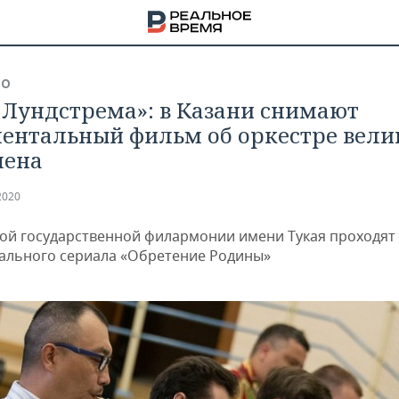
ВО
 Лундстрема»: в Казани снимают
ентальный фильм об оркестре вели
мена
2020
кой государственной филармонии имени Тукая проходят
ального сериала «Обретение Родины»
НА