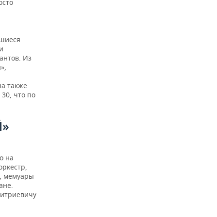
осто
вшиеся
и
антов. Из
»,
на также
30, что по
Й»
о на
оркестр,
в, мемуары
ане.
митриевичу