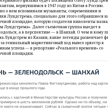
осерийного фильма будет посвящена Олегу Лундстрем
антам, вернувшимся в 1947 году из Китая в Россию.
но о нем вспоминали музыканты, современники и
ки Лундстрема, специально для этого собравшиеся н
очной площадке, которую создатели киноленты назв
м Лундстрема». Далее съемочная группа выедет в
одольск, а в перспективе — в Шанхай. О чем и кому п
а Лундстрем из Казани, какие легенды развенчает 
 за гениальный маркетинговый ход вывел оркестр к
нам успеха — в репортаже «Реального времени» со
очной площадки.
НЬ — ЗЕЛЕНОДОЛЬСК — ШАНХАЙ
 режиссера киноленты Павла Фаттахутдинова, работа над карт
ще в конце прошлого года.
ились с картиной в Министерстве культуры России и получили
примерно в шесть миллионов рублей. Однако ни по объему, ни
те никто не ограничивает. Сейчас в съемочной группе четыре 