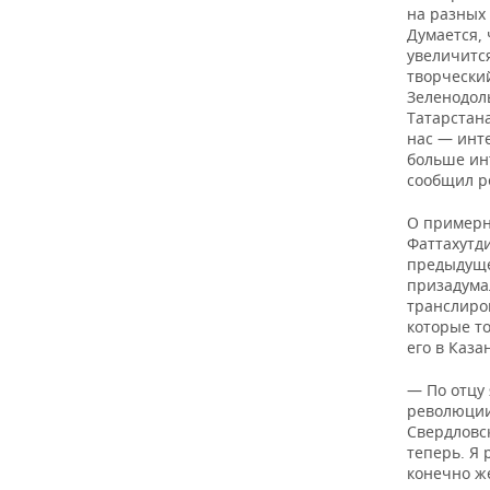
на разных
Думается, 
увеличитс
творческий
Зеленодоль
Татарстана
нас — инт
больше ин
сообщил р
О примерно
Фаттахутди
предыдуще
призадума
транслиров
которые то
его в Каза
— По отцу 
революции
Свердловск
теперь. Я 
конечно же