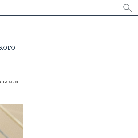
кого
 съемки