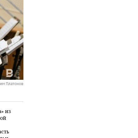
сим Платонов
» из
кой
асть