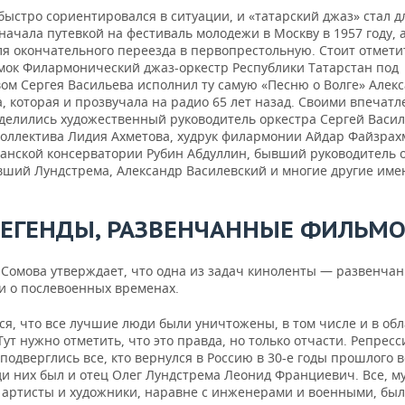
ыстро сориентировался в ситуации, и «татарский джаз» стал д
начала путевкой на фестиваль молодежи в Москву в 1957 году, а
я окончательного переезда в первопрестольную. Стоит отметит
мок Филармонический джаз-оркестр Республики Татарстан под
вом Сергея Васильева исполнил ту самую «Песню о Волге» Алек
 которая и прозвучала на радио 65 лет назад. Своими впечат
делились художественный руководитель оркестра Сергей Васил
коллектива Лидия Ахметова, худрук филармонии Айдар Файзрах
занской консерватории Рубин Абдуллин, бывший руководитель о
вший Лундстрема, Александр Василевский и многие другие им
ЛЕГЕНДЫ, РАЗВЕНЧАННЫЕ ФИЛЬМ
Сомова утверждает, что одна из задач киноленты — развенчан
ти о послевоенных временах.
я, что все лучшие люди были уничтожены, в том числе и в обл
Тут нужно отметить, что это правда, но только отчасти. Репрес
подверглись все, кто вернулся в Россию в 30-е годы прошлого в
ди них был и отец Олег Лундстрема Леонид Франциевич. Все, м
 артисты и художники, наравне с инженерами и военными, бы