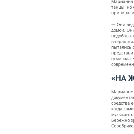
Марианна 
танцы, но
прививали
— Они вед
домой. Они
подобных 
вчерашних
пытались 
представи
отметила, 
современн
«НА 
Марианне 
документа
средства е
когда сами
музыкантов
Бережно х
Серебряко