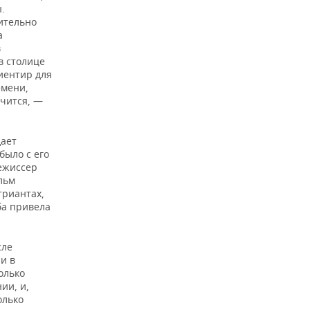
.
чительно
а
в
в столице
риентир для
емени,
ичится, —
дает
было с его
ежиссер
льм
триантах,
ба привела
сле
и в
олько
ии, и,
олько