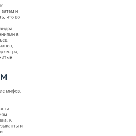
ля
 затем и
ь, что во
сандра
лениями в
ьев,
манов,
ркестра,
енитые
ОМ
ие мифов,
асти
сиям
ека. К
узыканты и
ли