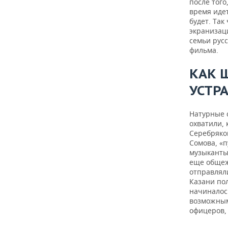
после того
время иде
будет. Та
экранизац
семьи русс
фильма.
КАК 
УСТР
Натурные 
охватили, 
Серебряко
Сомова, «п
музыканты.
еще общеж
отправлял
Казани пол
начиналос
возможным
офицеров,