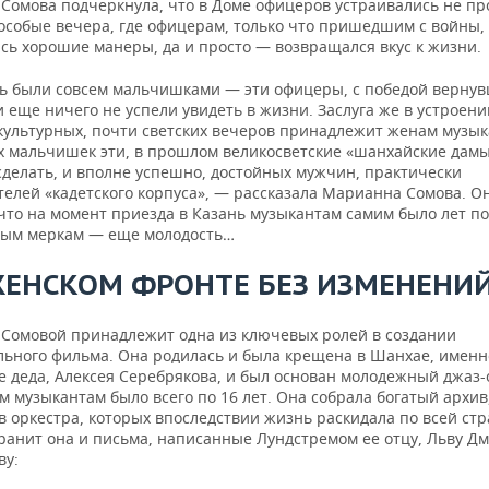
Сомова подчеркнула, что в Доме офицеров устраивались не пр
 особые вечера, где офицерам, только что пришедшим с войны,
сь хорошие манеры, да и просто — возвращался вкус к жизни.
ь были совсем мальчишками — эти офицеры, с победой верну
 еще ничего не успели увидеть в жизни. Заслуга же в устроени
культурных, почти светских вечеров принадлежит женам музык
 мальчишек эти, в прошлом великосветские «шанхайские дамы
сделать, и вполне успешно, достойных мужчин, практически
телей «кадетского корпуса», — рассказала Марианна Сомова. О
что на момент приезда в Казань музыкантам самим было лет по 
ым меркам — еще молодость…
ЖЕНСКОМ ФРОНТЕ БЕЗ ИЗМЕНЕНИ
Сомовой принадлежит одна из ключевых ролей в создании
льного фильма. Она родилась и была крещена в Шанхае, именн
е деда, Алексея Серебрякова, и был основан молодежный джаз-
м музыкантам было всего по 16 лет. Она собрала богатый архи
 оркестра, которых впоследствии жизнь раскидала по всей стр
ранит она и письма, написанные Лундстремом ее отцу, Льву Д
ву: