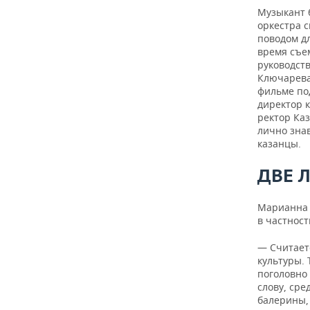
Музыкант б
оркестра с
поводом дл
время съе
руководст
Ключарева,
фильме по
директор 
ректор Ка
лично зна
казанцы.
ДВЕ 
Марианна 
в частнос
— Считаетс
культуры. 
поголовно 
слову, сре
балерины,