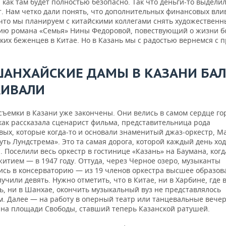
, как там будет полностью безопасно. Так что деньги-то выделил
т. Нам четко дали понять, что дополнительных финансовых вли
к что мы планируем с китайскими коллегами снять художествен
ию романа «Семья» Нины Федоровой, повествующий о жизни 
ких беженцев в Китае. Но в Казань мы с радостью вернемся с 
ШАНХАЙСКИЕ ДАМЫ В КАЗАНИ БА
АИВАЛИ
съемки в Казани уже закончены. Они велись в самом сердце го
как рассказала сценарист фильма, представительница рода
вых, которые когда-то и основали знаменитый джаз-оркестр, 
уть Лундстрема». Это та самая дорога, которой каждый день хо
 Поселили весь оркестр в гостинице «Казань» на Баумана, когд
итием — в 1947 году. Оттуда, через Черное озеро, музыканты
ись в консерваторию — из 19 членов оркестра высшее образов
учили девять. Нужно отметить, что в Китае, ни в Харбине, где 
ь, ни в Шанхае, окончить музыкальный вуз не представлялось
. Далее — на работу в оперный театр или танцевальные вечер
 на площади Свободы, ставший теперь Казанской ратушей.