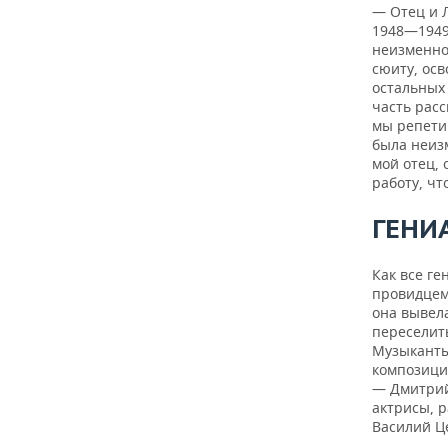
— Отец и 
1948—1949
неизменно 
сюиту, осв
остальных
часть расс
мы репетир
была неиз
мой отец, 
работу, чт
ГЕНИ
Как все ге
провидцем
она вывела
переселить
Музыканты
композици
— Дмитрий
актрисы, р
Василий Ц