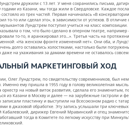
Лундстрем дружили с 13 лет. У меня сохранились письма, дати
 годами из Казани, мы тогда жили в Свердловске. Каждое посл
состояло из трех частей. Первая начиналась «В консерватории
оил то-то или сделал это», в зависимости от успехов. В отличие 
 музыкантов Лундстрем поступил учиться на класс композиции.
казывала о том, что было сделано в оперном театре, например 
овали то-то, я аранжировал это…». Третья часть на протяжени
менной: «На женском фронте изменений нет». Они оба, и Лундс
очень долго оставались холостяками, настолько были погружены
о даже на ухаживания за дамами времени не оставалось совсем
АЛЬНЫЙ МАРКЕТИНГОВЫЙ ХОД
нии, Олег Лундстрем, по свидетельству современников, был нем
. Именно ему пришла в 1955 году в голову великолепная мысль
 оркестр на новый виток развития, сделала его знаменитым, п
ся из Казани в Москву и далее — на зарубежные гастроли и фе
 записали пластинку и выступили на Всесоюзном радио с тата
ями в джазовой обработке. Эту запись услышали три ключевых
 Кабалевский, дирижер Евгений Мравинский и отец знаменит
аботавший тогда в Комитете по легкому искусству при Минкуль
еликовский.