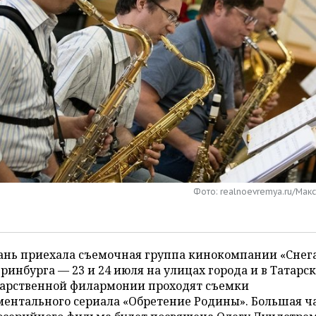
Фото: realnoevremya.ru/Мак
ань приехала съемочная группа кинокомпании «Снега
ринбурга — 23 и 24 июля на улицах города и в Татарс
дарственной филармонии проходят съемки
ентального сериала «Обретение Родины». Большая ч