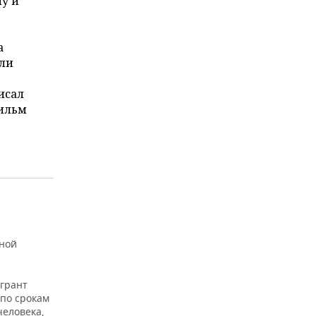
у и
а
али
исал
фильм
иной
 грант
 по срокам
человека,