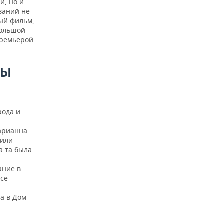
и, но и
ваний не
ный фильм,
большой
премьерой
ЛЫ
рода и
Марианна
дили
а та была
ание в
все
а в Дом