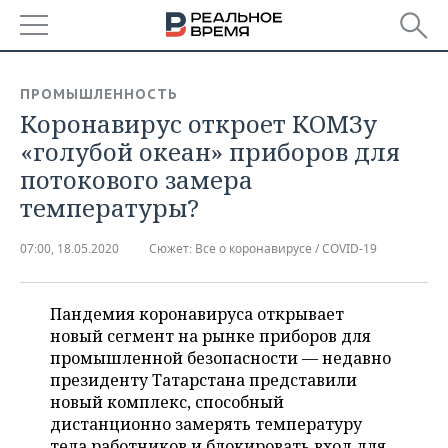
РЕГИОНЫ
ПРОМЫШЛЕННОСТЬ
Коронавирус откроет КОМЗу
БАШКОРТОСТАН
НОВОСТИ
«голубой океан» приборов для
ТАТАРСТАН
АНАЛИТИКА
потокового замера
температуры?
УДМУРТИЯ
НОВОСТИ АНАЛИТИКИ
ЭКОНОМИКА
07:00, 18.05.2020
Сюжет:
Все о коронавирусе / COVID-19
ДЕКЛАРАЦИИ О ДОХОДАХ
НОВОСТИ ЭКОНОМИКИ
ПРОМЫШЛЕННОСТЬ
КОРОЛИ ГОСЗАКАЗА ПФО
ФИНАНСЫ
НОВОСТИ
НЕДВИЖИМОСТЬ
Пандемия коронавируса открывает
ПРОМЫШЛЕННОСТИ
новый сегмент на рынке приборов для
ВУЗЫ ТАТАРСТАНА
БАНКИ
НОВОСТИ НЕДВИЖИМОСТИ
АВТО
промышленной безопасности — недавно
АГРОПРОМ
президенту Татарстана представили
КОМУ ПРИНАДЛЕЖАТ
БЮДЖЕТ
НОВОСТИ АВТО
БИЗНЕС
новый комплекс, способный
ТОРГОВЫЕ ЦЕНТРЫ
МАШИНОСТРОЕНИЕ
ТАТАРСТАНА
дистанционно замерять температуру
ИНВЕСТИЦИИ
НОВОСТИ БИЗНЕСА
ТЕХНОЛОГИИ
тела работников и блокировать вход для