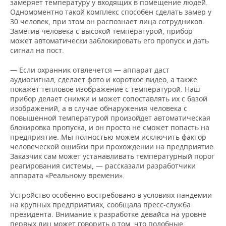
ВОДНЫЕ ВИДЫ СПОРТА
ОБРАЗОВАНИЕ
замеряет температуру у входящих в помещение людей.
Одномоментно такой комплекс способен сделать замер у
30 человек, при этом он распознает лица сотрудников.
ХОККЕЙ С МЯЧОМ
ПРОИСШЕСТВИЯ
Заметив человека с высокой температурой, прибор
может автоматически заблокировать его пропуск и дать
сигнал на пост.
— Если охранник отвлечется — аппарат даст
аудиосигнал, сделает фото и короткое видео, а также
покажет тепловое изображение с температурой. Наш
прибор делает снимки и может сопоставлять их с базой
изображений, а в случае обнаружения человека с
повышенной температурой произойдет автоматическая
блокировка пропуска, и он просто не сможет попасть на
предприятие. Мы полностью можем исключить фактор
человеческой ошибки при прохождении на предприятие.
Заказчик сам может устанавливать температурный порог
реагирования системы, — рассказали разработчики
аппарата «Реальному времени».
Устройство особенно востребовано в условиях пандемии
на крупных предприятиях, сообщала пресс-служба
президента. Внимание к разработке девайса на уровне
первых лиц может говорить о том, что подобные