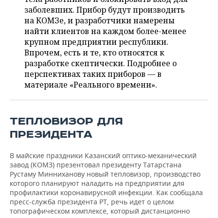
НЕФТЕХИМИЯ
заболевших. Прибор будут производить
РОЗНИЧНАЯ ТОРГОВЛЯ
НОВОСТИ ТЕХНОЛОГИЙ
МЕРОПРИЯТИЯ
на КОМЗе, и разработчики намерены
НЕФТЬ
найти клиентов на каждом более-менее
ТРАНСПОРТ
IT
НОВОСТИ МЕРОПРИЯТИЙ
СПОРТ
крупном предприятии республики.
ОПК
Впрочем, есть и те, кто относятся к
УСЛУГИ
МЕДИА
ВЫЕЗДНАЯ РЕДАКЦИЯ
НОВОСТИ СПОРТА
разработке скептически. Подробнее о
ОБЩЕСТВО
ЭНЕРГЕТИКА
перспективах таких приборов — в
материале «Реального времени».
ТЕЛЕКОММУНИКАЦИИ
БИЗНЕС-БРАНЧИ
ФУТБОЛ
НОВОСТИ ОБЩЕСТВА
ФОТОГАЛЕРЕЯ
ONLINE-КОНФЕРЕНЦИИ
ХОККЕЙ
ВЛАСТЬ
СЮЖЕТЫ
ТЕПЛОВИЗОР ДЛЯ
ОТКРЫТАЯ ЛЕКЦИЯ
БАСКЕТБОЛ
ИНФРАСТРУКТУРА
СПРАВОЧНИК
ПРЕЗИДЕНТА
ВОЛЕЙБОЛ
ИСТОРИЯ
СПИСОК ПЕРСОН
ПОЛНАЯ ВЕРСИЯ
В майские праздники Казанский оптико-механический
завод (КОМЗ) презентовал президенту Татарстана
Рустаму Минниханову новый тепловизор, производство
КИБЕРСПОРТ
КУЛЬТУРА
СПИСОК КОМПАНИЙ
которого планируют наладить на предприятии для
профилактики коронавирусной инфекции. Как сообщала
ФИГУРНОЕ КАТАНИЕ
МЕДИЦИНА
пресс-служба президента РТ, речь идет о целом
топографическом комплексе, который дистанционно