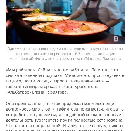
Одними из первых пострадали сфера туризма, индустрия красоты,
фитнеса, гостинично-ресторанный бизнес, организации
мероприятий. Фото
realnoevremya.ru/Максима Платонова
«Мы работаем. Сейчас многие работают. Понятно, что
они за это деньги получают. У нас же это просто нулевые
по доходности месяцы. Просто ноль-ноль-ноль»,
—
говорит гендиректор казанского турагентства
«Альбатрос» Елена Гафиятова.
Она предполагает, что так продолжаться может еще
долго: «Весь мир стоит». Гафиятова признается, что за 18
лет работы в туризме видит подобный коллапс впервые:
деятельность турагентств почти полностью остановлена.
Что касается направлений, Италия, по ее словам, никого