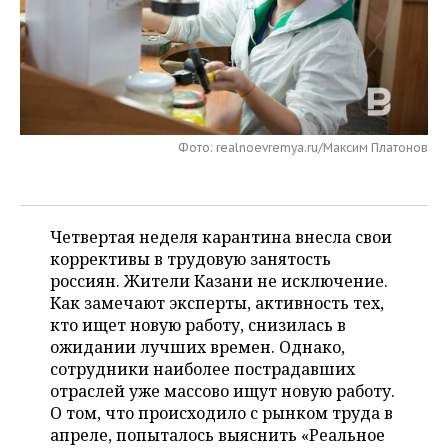
НЕФТЕХИМИЯ
РОЗНИЧНАЯ ТОРГОВЛЯ
НОВОСТИ ТЕХНОЛОГИЙ
МЕРОПРИЯТИЯ
НЕФТЬ
ТРАНСПОРТ
IT
НОВОСТИ МЕРОПРИЯТИЙ
СПОРТ
ОПК
УСЛУГИ
МЕДИА
ВЫЕЗДНАЯ РЕДАКЦИЯ
НОВОСТИ СПОРТА
ОБЩЕСТВО
ЭНЕРГЕТИКА
Фото: realnoevremya.ru/Максим Платонов
ТЕЛЕКОММУНИКАЦИИ
БИЗНЕС-БРАНЧИ
ФУТБОЛ
НОВОСТИ ОБЩЕСТВА
ФОТОГАЛЕРЕЯ
ONLINE-КОНФЕРЕНЦИИ
ХОККЕЙ
ВЛАСТЬ
СЮЖЕТЫ
Четвертая неделя карантина внесла свои
коррективы в трудовую занятость
ОТКРЫТАЯ ЛЕКЦИЯ
БАСКЕТБОЛ
ИНФРАСТРУКТУРА
СПРАВОЧНИК
россиян. Жители Казани не исключение.
Как замечают эксперты, активность тех,
ВОЛЕЙБОЛ
ИСТОРИЯ
СПИСОК ПЕРСОН
ПОЛНАЯ ВЕРСИЯ
кто ищет новую работу, снизилась в
ожидании лучших времен. Однако,
КИБЕРСПОРТ
КУЛЬТУРА
СПИСОК КОМПАНИЙ
сотрудники наиболее пострадавших
отраслей уже массово ищут новую работу.
ФИГУРНОЕ КАТАНИЕ
МЕДИЦИНА
О том, что происходило с рынком труда в
апреле, попыталось выяснить «Реальное