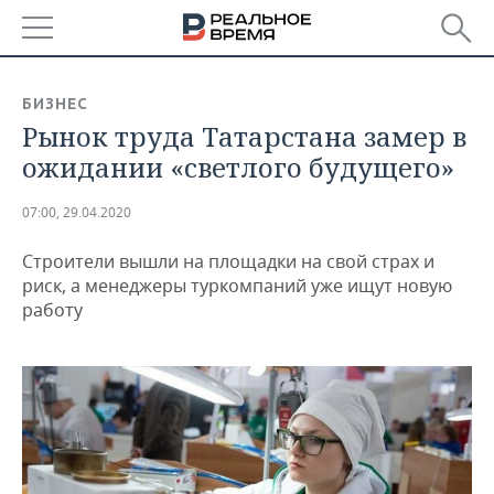
РЕГИОНЫ
БИЗНЕС
Рынок труда Татарстана замер в
БАШКОРТОСТАН
НОВОСТИ
ожидании «светлого будущего»
ТАТАРСТАН
АНАЛИТИКА
07:00, 29.04.2020
УДМУРТИЯ
НОВОСТИ АНАЛИТИКИ
ЭКОНОМИКА
Строители вышли на площадки на свой страх и
ДЕКЛАРАЦИИ О ДОХОДАХ
НОВОСТИ ЭКОНОМИКИ
ПРОМЫШЛЕННОСТЬ
риск, а менеджеры туркомпаний уже ищут новую
работу
КОРОЛИ ГОСЗАКАЗА ПФО
ФИНАНСЫ
НОВОСТИ
НЕДВИЖИМОСТЬ
ПРОМЫШЛЕННОСТИ
ВУЗЫ ТАТАРСТАНА
БАНКИ
НОВОСТИ НЕДВИЖИМОСТИ
АВТО
АГРОПРОМ
КОМУ ПРИНАДЛЕЖАТ
БЮДЖЕТ
НОВОСТИ АВТО
БИЗНЕС
ТОРГОВЫЕ ЦЕНТРЫ
МАШИНОСТРОЕНИЕ
ТАТАРСТАНА
ИНВЕСТИЦИИ
НОВОСТИ БИЗНЕСА
ТЕХНОЛОГИИ