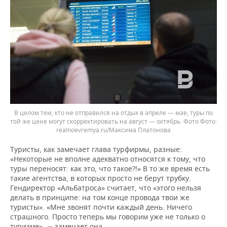
В целом тем, кто не отправился на отдых в апреле — мае, туры по
той же цене могут скорректировать на август — октябрь. Фото
realnoevremya.ru/Максима Платонова
Туристы, как замечает глава турфирмы, разные:
«Некоторые не вполне адекватно относятся к тому, что
туры переносят: как это, что такое?!» В то же время есть
такие агентства, в которых просто не берут трубку.
Гендиректор «Альбатроса» считает, что «этого нельзя
делать в принципе: на том конце провода твои же
туристы». «Мне звонят почти каждый день. Ничего
страшного. Просто теперь мы говорим уже не только о
туризме»,
замечает она.
—