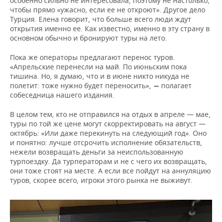
особенно сильно не интересовала, поэтому не настолько,
чтобы прямо «ужасно, если ее не откроют». Другое дело
Турция. Елена говорит, что больше всего люди ждут
открытия именно ее. Как известно, именно в эту страну в
основном обычно и бронируют туры на лето.
Пока же операторы предлагают перенос туров.
«Апрельские перенесли на май. По июньским пока
тишина. Но, я думаю, что и в июне никто никуда не
полетит: тоже нужно будет переносить»,
полагает
—
собеседница нашего издания.
В целом тем, кто не отправился на отдых в апреле — мае,
туры по той же цене могут скорректировать на август —
октябрь: «Или даже перекинуть на следующий год». Оно
и понятно: лучше отсрочить исполнение обязательств,
нежели возвращать деньги за неиспользованную
турпоездку. Да турператорам и не с чего их возвращать,
они тоже стоят на месте. А если все пойдут на аннуляцию
туров, скорее всего, игроки этого рынка не выживут.