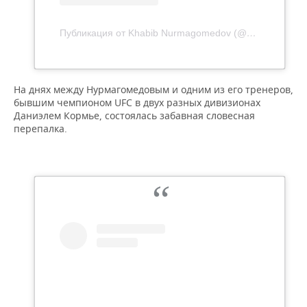
Публикация от Khabib Nurmagomedov (@khabib_nurmagomedov)
На днях между Нурмагомедовым и одним из его тренеров,
бывшим чемпионом UFC в двух разных дивизионах
Даниэлем Кормье, состоялась забавная словесная
перепалка.