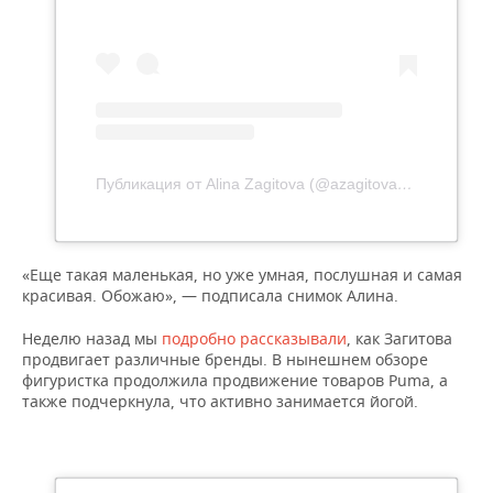
Публикация от Alina Zagitova (@azagitova)
15 Фев 2020
«Еще такая маленькая, но уже умная, послушная и самая
красивая. Обожаю», — подписала снимок Алина.
Неделю назад мы
подробно рассказывали
, как Загитова
продвигает различные бренды. В нынешнем обзоре
фигуристка продолжила продвижение товаров Puma, а
также подчеркнула, что активно занимается йогой.