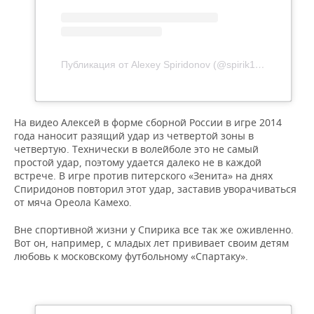
Публикация от Alexey Spiridonov (@spirik15)
16 Фев 20
На видео Алексей в форме сборной России в игре 2014
года наносит разящий удар из четвертой зоны в
четвертую. Технически в волейболе это не самый
простой удар, поэтому удается далеко не в каждой
встрече. В игре против питерского «Зенита» на днях
Спиридонов повторил этот удар, заставив уворачиваться
от мяча Ореола Камехо.
Вне спортивной жизни у Спирика все так же оживленно.
Вот он, например, с младых лет прививает своим детям
любовь к московскому футбольному «Спартаку».