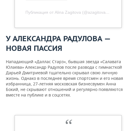
Публикация от Alina Zagitova (@azagitova)
20 Фев 2020
У АЛЕКСАНДРА РАДУЛОВА —
НОВАЯ ПАССИЯ
Нападающий «Даллас Старз», бывшая звезда «Салавата
Юлаева» Александр Радулов после развода с гимнасткой
Дарьей Дмитриевой тщательно скрывал свою личную
жизнь. Однако в последнее время спортсмен и его новая
избранница, 27-летняя московская бизнесвумен Анна
Бокий, не скрывают отношений и регулярно появляются
вместе на публике и в соцсетях.