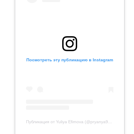
Посмотреть эту публикацию в Instagram
Публикация от Yuliya Efimova (@pryanya93)
17 Фев 20