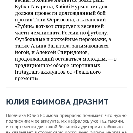
весны. В хоккее начнется розыгрыш
НЕФТЕХИМИЯ
Кубка Гагарина, Хабиб Нурмагомедов
РОЗНИЧНАЯ ТОРГОВЛЯ
НОВОСТИ ТЕХНОЛОГИЙ
МЕРОПРИЯТИЯ
должен провести долгожданный бой
НЕФТЬ
против Тони Фергюсона, а казанский
ТРАНСПОРТ
IT
НОВОСТИ МЕРОПРИЯТИЙ
СПОРТ
«Рубин» вот-вот стартует в весенней
ОПК
части чемпионата России по футболу.
УСЛУГИ
МЕДИА
ВЫЕЗДНАЯ РЕДАКЦИЯ
НОВОСТИ СПОРТА
ОБЩЕСТВО
Футбольные и хоккейные персонажи, а
ЭНЕРГЕТИКА
также Алина Загитова, занимающаяся
ТЕЛЕКОММУНИКАЦИИ
БИЗНЕС-БРАНЧИ
ФУТБОЛ
НОВОСТИ ОБЩЕСТВА
йогой, и Алексей Спиридонов,
ФОТОГАЛЕРЕЯ
продолжающий оставаться молодым, — в
традиционном обзоре спортивных
ONLINE-КОНФЕРЕНЦИИ
ХОККЕЙ
ВЛАСТЬ
СЮЖЕТЫ
Instagram-аккаунтов от «Реального
времени».
ОТКРЫТАЯ ЛЕКЦИЯ
БАСКЕТБОЛ
ИНФРАСТРУКТУРА
СПРАВОЧНИК
ВОЛЕЙБОЛ
ИСТОРИЯ
СПИСОК ПЕРСОН
ПОЛНАЯ ВЕРСИЯ
ЮЛИЯ ЕФИМОВА ДРАЗНИТ
КИБЕРСПОРТ
КУЛЬТУРА
СПИСОК КОМПАНИЙ
Пловчиха Юлия Ефимова прекрасно понимает, что нужно
ФИГУРНОЕ КАТАНИЕ
МЕДИЦИНА
подписчикам ее аккаунта. Их набралось уже 162 тысячи,
и спортсменка для такой большой аудитории стабильно
выкладывает в сторис свою роскошную фигуру, иногда на