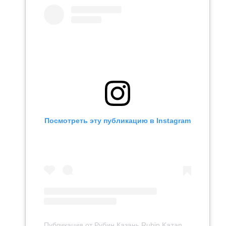
Посмотреть эту публикацию в Instagram
Публикация от Рубин Казань Rubin Kazan (@fcrk)
21 Ф