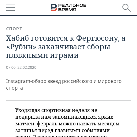
РЕГИОНЫ
СПОРТ
Хабиб готовится к Фергюсону, а
БАШКОРТОСТАН
НОВОСТИ
«Рубин» заканчивает сборы
ТАТАРСТАН
АНАЛИТИКА
пляжными играми
УДМУРТИЯ
НОВОСТИ АНАЛИТИКИ
ЭКОНОМИКА
07:00, 22.02.2020
ДЕКЛАРАЦИИ О ДОХОДАХ
НОВОСТИ ЭКОНОМИКИ
ПРОМЫШЛЕННОСТЬ
Instagram-обзор звезд российского и мирового
спорта
КОРОЛИ ГОСЗАКАЗА ПФО
ФИНАНСЫ
НОВОСТИ
НЕДВИЖИМОСТЬ
ПРОМЫШЛЕННОСТИ
ВУЗЫ ТАТАРСТАНА
БАНКИ
НОВОСТИ НЕДВИЖИМОСТИ
АВТО
Уходящая спортивная неделя не
АГРОПРОМ
подарила нам запоминающихся ярких
КОМУ ПРИНАДЛЕЖАТ
БЮДЖЕТ
НОВОСТИ АВТО
БИЗНЕС
матчей, февраль можно назвать месяцем
ТОРГОВЫЕ ЦЕНТРЫ
МАШИНОСТРОЕНИЕ
ТАТАРСТАНА
затишья перед главными событиями
ИНВЕСТИЦИИ
НОВОСТИ БИЗНЕСА
ТЕХНОЛОГИИ