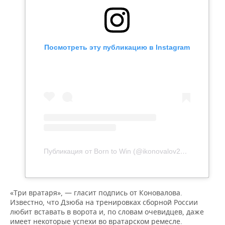
Посмотреть эту публикацию в Instagram
Публикация от Born to Win (@ikonovalov23)
21 Фев 202
«Три вратаря», — гласит подпись от Коновалова.
Известно, что Дзюба на тренировках сборной России
любит вставать в ворота и, по словам очевидцев, даже
имеет некоторые успехи во вратарском ремесле.