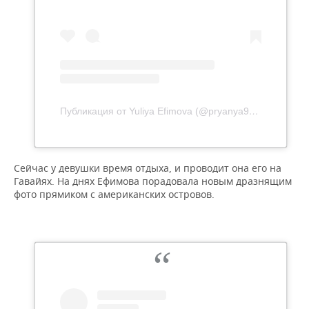
Публикация от Yuliya Efimova (@pryanya93)
6 Фев 202
Сейчас у девушки время отдыха, и проводит она его на
Гавайях. На днях Ефимова порадовала новым дразнящим
фото прямиком с американских островов.