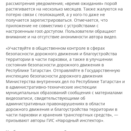
ВОДНЫЕ ВИДЫ СПОРТА
ОБРАЗОВАНИЕ
рассмотрения уведомления; «время ожидания» порой
растягивается на несколько месяцев. Также жалуются на
ХОККЕЙ С МЯЧОМ
ПРОИСШЕСТВИЯ
потерю связи с геолокацией, а у кого-то даже не
получается зарегистрироваться. Отмечается, что
приложение не совместимо с устройствами с
настроенным root-доступом. Пользователи обращают
внимание и на отсутствие анонимности автора видео.
«Участвуйте в общественном контроле в сферах
безопасности дорожного движения и благоустройства
территории в части парковки, а также в улучшении
состояния безопасности дорожного движения в
Республике Татарстан. Отправляйте в Государственную
инспекцию безопасности дорожного движения
Министерства внутренних дел по Республике Татарстан и
в административно-технические инспекции
муниципальных образований сообщения с материалами
видеозаписи, свидетельствующими об
административных правонарушениях в области
дорожного движения и благоустройства территории в
части парковки и хранения транспортных средств», —
призывают авторы ГИС «Народный инспектор».