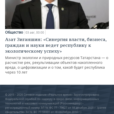
Общество
03 авг, 00:00
Азат Зиганшин: «Синергия власти, бизнеса,
граждан и науки ведет республику к
экологическому успеху»
Министр экологии и природных ресурсов Татарстана — о
расчистке рек, рекультивации объектов накопленного
вреда, о цифровизации и о том, какой будет республика
через 10 лет
© 2015 - 2026 Сетевое издание «Реальное время» Зарегистрировано
Федеральной службой по надзору в сфере связи, информационных
технологий и массовых коммуникаций (Роскомнадзор) –
регистрационный номер ЭЛ № ФС 77 - 79627 от 18 декабря 2020 г. (ранее
свидетельство Эл № ФС 77-59331 от 18 сентября 2014 г.)