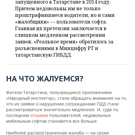
запущенного в Татарстане в 2014 году.
НЕФТЕХИМИЯ
Причем недовольны им не только
РОЗНИЧНАЯ ТОРГОВЛЯ
НОВОСТИ ТЕХНОЛОГИЙ
МЕРОПРИЯТИЯ
проштрафившиеся водители, но и сами
НЕФТЬ
«жалобщики» — пользователи софта.
ТРАНСПОРТ
IT
НОВОСТИ МЕРОПРИЯТИЙ
СПОРТ
Главная их претензия заключается в
ОПК
слишком медленном рассмотрении
УСЛУГИ
МЕДИА
ВЫЕЗДНАЯ РЕДАКЦИЯ
НОВОСТИ СПОРТА
ОБЩЕСТВО
заявок. «Реальное время» обратилось за
ЭНЕРГЕТИКА
разъяснениями в Минцифру РТ и
ТЕЛЕКОММУНИКАЦИИ
БИЗНЕС-БРАНЧИ
ФУТБОЛ
НОВОСТИ ОБЩЕСТВА
ФОТОГАЛЕРЕЯ
татарстанскую ГИБДД.
ONLINE-КОНФЕРЕНЦИИ
ХОККЕЙ
ВЛАСТЬ
СЮЖЕТЫ
НА ЧТО ЖАЛУЕМСЯ?
ОТКРЫТАЯ ЛЕКЦИЯ
БАСКЕТБОЛ
ИНФРАСТРУКТУРА
СПРАВОЧНИК
Жители Татарстана, пользующиеся приложением
ВОЛЕЙБОЛ
ИСТОРИЯ
СПИСОК ПЕРСОН
ПОЛНАЯ ВЕРСИЯ
«Народный инспектор», стали обращать внимание на то,
что их заявки о нарушении согражданами ПДД стали
КИБЕРСПОРТ
КУЛЬТУРА
СПИСОК КОМПАНИЙ
рассматриваться значительно медленнее. И, судя по
последним
отзывам
пользователей, недовольных
мобильным софтом становится все больше.
ФИГУРНОЕ КАТАНИЕ
МЕДИЦИНА
Наиболее распространенная жалоба — на сроки