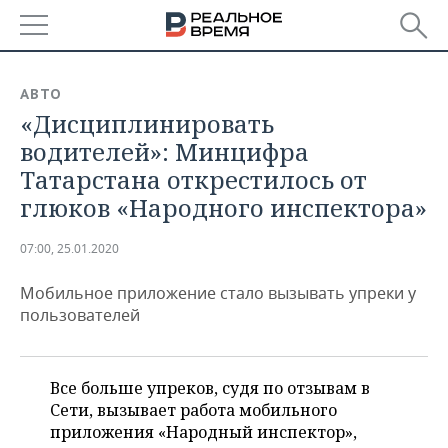
РЕГИОНЫ
АВТО
«Дисциплинировать
БАШКОРТОСТАН
НОВОСТИ
водителей»: Минцифра
ТАТАРСТАН
АНАЛИТИКА
Татарстана открестилось от
глюков «Народного инспектора»
УДМУРТИЯ
НОВОСТИ АНАЛИТИКИ
ЭКОНОМИКА
07:00, 25.01.2020
ДЕКЛАРАЦИИ О ДОХОДАХ
НОВОСТИ ЭКОНОМИКИ
ПРОМЫШЛЕННОСТЬ
Мобильное приложение стало вызывать упреки у
КОРОЛИ ГОСЗАКАЗА ПФО
ФИНАНСЫ
НОВОСТИ
НЕДВИЖИМОСТЬ
пользователей
ПРОМЫШЛЕННОСТИ
ВУЗЫ ТАТАРСТАНА
БАНКИ
НОВОСТИ НЕДВИЖИМОСТИ
АВТО
АГРОПРОМ
Все больше упреков, судя по отзывам в
КОМУ ПРИНАДЛЕЖАТ
БЮДЖЕТ
НОВОСТИ АВТО
БИЗНЕС
ТОРГОВЫЕ ЦЕНТРЫ
МАШИНОСТРОЕНИЕ
Сети, вызывает работа мобильного
ТАТАРСТАНА
приложения «Народный инспектор»,
ИНВЕСТИЦИИ
НОВОСТИ БИЗНЕСА
ТЕХНОЛОГИИ