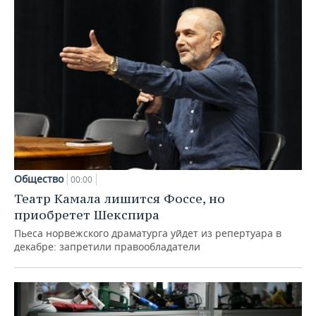
Общество
00:00
Театр Камала лишится Фоссе, но
приобретет Шекспира
Пьеса норвежского драматурга уйдет из репертуара в
декабре: запретили правообладатели