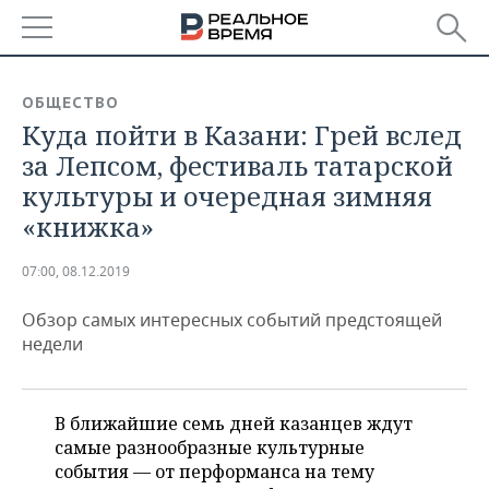
РЕГИОНЫ
ОБЩЕСТВО
Куда пойти в Казани: Грей вслед
БАШКОРТОСТАН
НОВОСТИ
за Лепсом, фестиваль татарской
ТАТАРСТАН
АНАЛИТИКА
культуры и очередная зимняя
«книжка»
УДМУРТИЯ
НОВОСТИ АНАЛИТИКИ
ЭКОНОМИКА
07:00, 08.12.2019
ДЕКЛАРАЦИИ О ДОХОДАХ
НОВОСТИ ЭКОНОМИКИ
ПРОМЫШЛЕННОСТЬ
Обзор самых интересных событий предстоящей
КОРОЛИ ГОСЗАКАЗА ПФО
ФИНАНСЫ
НОВОСТИ
НЕДВИЖИМОСТЬ
недели
ПРОМЫШЛЕННОСТИ
ВУЗЫ ТАТАРСТАНА
БАНКИ
НОВОСТИ НЕДВИЖИМОСТИ
АВТО
АГРОПРОМ
В ближайшие семь дней казанцев ждут
КОМУ ПРИНАДЛЕЖАТ
БЮДЖЕТ
НОВОСТИ АВТО
БИЗНЕС
ТОРГОВЫЕ ЦЕНТРЫ
МАШИНОСТРОЕНИЕ
самые разнообразные культурные
ТАТАРСТАНА
события — от перформанса на тему
ИНВЕСТИЦИИ
НОВОСТИ БИЗНЕСА
ТЕХНОЛОГИИ