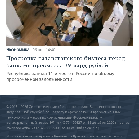
Экономика
06 авг, 14:40
Просрочка татарстанского бизнеса перед
банками превысила 39 млрд рублей
Республика заняла 11-е место в России по объему
просроченной задолженности
© 2015 - 2026 Сетевое издание «Реальное время» Зарегистрировано
Федеральной службой по надзору в сфере связи, информационных
технологий и массовых коммуникаций (Роскомнадзор) –
регистрационный номер ЭЛ № ФС 77 - 79627 от 18 декабря 2020 г. (ранее
свидетельство Эл № ФС 77-59331 от 18 сентября 2014 г.)
Использование материалов Реального Времени разрешено только с