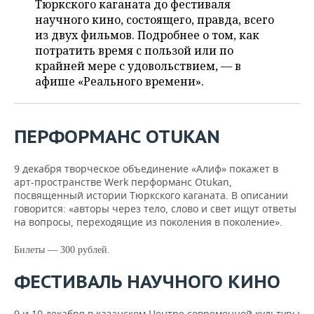
Тюркского каганата до фестиваля
НЕФТЕХИМИЯ
научного кино, состоящего, правда, всего
РОЗНИЧНАЯ ТОРГОВЛЯ
НОВОСТИ ТЕХНОЛОГИЙ
МЕРОПРИЯТИЯ
из двух фильмов. Подробнее о том, как
НЕФТЬ
потратить время с пользой или по
ТРАНСПОРТ
IT
НОВОСТИ МЕРОПРИЯТИЙ
СПОРТ
крайней мере с удовольствием, — в
ОПК
афише «Реального времени».
УСЛУГИ
МЕДИА
ВЫЕЗДНАЯ РЕДАКЦИЯ
НОВОСТИ СПОРТА
ОБЩЕСТВО
ЭНЕРГЕТИКА
ТЕЛЕКОММУНИКАЦИИ
БИЗНЕС-БРАНЧИ
ФУТБОЛ
НОВОСТИ ОБЩЕСТВА
ФОТОГАЛЕРЕЯ
ПЕРФОРМАНС OTUKAN
ONLINE-КОНФЕРЕНЦИИ
ХОККЕЙ
ВЛАСТЬ
СЮЖЕТЫ
9 декабря творческое объединение «Алиф» покажет в
арт-пространстве Werk перформанс Otukan,
ОТКРЫТАЯ ЛЕКЦИЯ
БАСКЕТБОЛ
ИНФРАСТРУКТУРА
СПРАВОЧНИК
посвященный истории Тюркского каганата. В описании
говорится: «авторы через тело, слово и свет ищут ответы
ВОЛЕЙБОЛ
ИСТОРИЯ
СПИСОК ПЕРСОН
ПОЛНАЯ ВЕРСИЯ
на вопросы, переходящие из поколения в поколение».
Билеты — 300 рублей.
КИБЕРСПОРТ
КУЛЬТУРА
СПИСОК КОМПАНИЙ
ФЕСТИВАЛЬ НАУЧНОГО КИНО
ФИГУРНОЕ КАТАНИЕ
МЕДИЦИНА
9 и 10 декабря в казанском Центре современной культуры