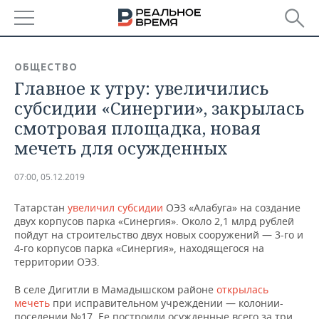
РЕГИОНЫ
ОБЩЕСТВО
Главное к утру: увеличились
БАШКОРТОСТАН
НОВОСТИ
субсидии «Синергии», закрылась
ТАТАРСТАН
АНАЛИТИКА
смотровая площадка, новая
мечеть для осужденных
УДМУРТИЯ
НОВОСТИ АНАЛИТИКИ
ЭКОНОМИКА
07:00, 05.12.2019
ДЕКЛАРАЦИИ О ДОХОДАХ
НОВОСТИ ЭКОНОМИКИ
ПРОМЫШЛЕННОСТЬ
Татарстан
увеличил субсидии
ОЭЗ «Алабуга» на создание
КОРОЛИ ГОСЗАКАЗА ПФО
ФИНАНСЫ
НОВОСТИ
НЕДВИЖИМОСТЬ
двух корпусов парка «Синергия». Около 2,1 млрд рублей
ПРОМЫШЛЕННОСТИ
пойдут на строительство двух новых сооружений — 3-го и
ВУЗЫ ТАТАРСТАНА
БАНКИ
НОВОСТИ НЕДВИЖИМОСТИ
АВТО
4-го корпусов парка «Синергия», находящегося на
АГРОПРОМ
территории ОЭЗ.
КОМУ ПРИНАДЛЕЖАТ
БЮДЖЕТ
НОВОСТИ АВТО
БИЗНЕС
В селе Дигитли в Мамадышском районе
открылась
ТОРГОВЫЕ ЦЕНТРЫ
МАШИНОСТРОЕНИЕ
ТАТАРСТАНА
мечеть
при исправительном учреждении — колонии-
ИНВЕСТИЦИИ
НОВОСТИ БИЗНЕСА
ТЕХНОЛОГИИ
поселении №17. Ее построили осужденные всего за три