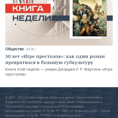
Общество
00:00
30 лет «Игре престолов»: как один роман
превратился в большую субкультуру
Книга этой недели — роман Джорджа Р. Р. Мартина «Игра
престолов»
© 2015 - 2026 Сетевое издание «Реальное время» Зарегистрировано
Федеральной службой по надзору в сфере связи, информационных
технологий и массовых коммуникаций (Роскомнадзор) –
регистрационный номер ЭЛ № ФС 77 - 79627 от 18 декабря 2020 г. (ранее
свидетельство Эл № ФС 77-59331 от 18 сентября 2014 г.)