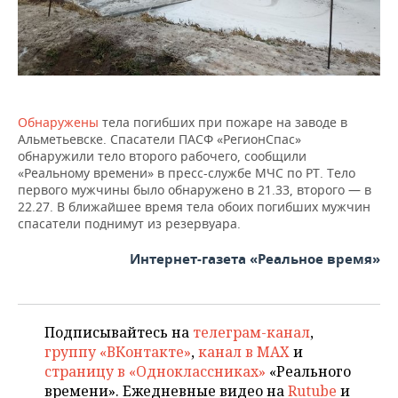
ВОДНЫЕ ВИДЫ СПОРТА
ОБРАЗОВАНИЕ
ХОККЕЙ С МЯЧОМ
ПРОИСШЕСТВИЯ
Обнаружены
тела погибших при пожаре на заводе в
Альметьевске. Спасатели ПАСФ «РегионСпас»
обнаружили тело второго рабочего, сообщили
«Реальному времени» в пресс-службе МЧС по РТ. Тело
первого мужчины было обнаружено в 21.33, второго — в
22.27. В ближайшее время тела обоих погибших мужчин
спасатели поднимут из резервуара.
Интернет-газета «Реальное время»
Подписывайтесь на
телеграм-канал
,
группу «ВКонтакте»
,
канал в MAX
и
страницу в «Одноклассниках»
«Реального
времени». Ежедневные видео на
Rutube
и