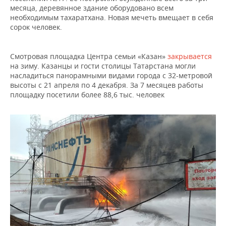
НЕФТЕХИМИЯ
месяца, деревянное здание оборудовано всем
необходимым тахаратхана. Новая мечеть вмещает в себя
РОЗНИЧНАЯ ТОРГОВЛЯ
НОВОСТИ ТЕХНОЛОГИЙ
МЕРОПРИЯТИЯ
НЕФТЬ
сорок человек.
ТРАНСПОРТ
IT
НОВОСТИ МЕРОПРИЯТИЙ
СПОРТ
ОПК
Смотровая площадка Центра семьи «Казан»
закрывается
УСЛУГИ
МЕДИА
ВЫЕЗДНАЯ РЕДАКЦИЯ
НОВОСТИ СПОРТА
ОБЩЕСТВО
на зиму. Казанцы и гости столицы Татарстана могли
ЭНЕРГЕТИКА
насладиться панорамными видами города с 32-метровой
высоты с 21 апреля по 4 декабря. За 7 месяцев работы
ТЕЛЕКОММУНИКАЦИИ
БИЗНЕС-БРАНЧИ
ФУТБОЛ
НОВОСТИ ОБЩЕСТВА
ФОТОГАЛЕРЕЯ
площадку посетили более 88,6 тыс. человек
ONLINE-КОНФЕРЕНЦИИ
ХОККЕЙ
ВЛАСТЬ
СЮЖЕТЫ
ОТКРЫТАЯ ЛЕКЦИЯ
БАСКЕТБОЛ
ИНФРАСТРУКТУРА
СПРАВОЧНИК
ВОЛЕЙБОЛ
ИСТОРИЯ
СПИСОК ПЕРСОН
ПОЛНАЯ ВЕРСИЯ
КИБЕРСПОРТ
КУЛЬТУРА
СПИСОК КОМПАНИЙ
ФИГУРНОЕ КАТАНИЕ
МЕДИЦИНА