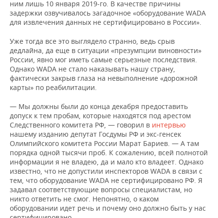
ним лишь 10 января 2019-го. В качестве причины
задержки озвучивалось загадочное «оборудование WADA
для извлечения данных не сертифицировано в России».
Уже тогда все это выглядело странно, ведь срыв
дедлайна, да еще в ситуации «презумпции виновности»
России, явно мог иметь самые серьезные последствия.
Однако WADA не стало наказывать нашу страну,
фактически закрыв глаза на невыполнение «дорожной
карты» по реабилитации.
— Мы должны были до конца декабря предоставить
допуск к тем пробам, которые находятся под арестом
Следственного комитета РФ, — говорил в
интервью
нашему изданию депутат Госдумы РФ и экс-генсек
Олимпийского комитета России Марат Бариев. — А там
порядка одной тысячи проб. К сожалению, всей полнотой
информации я не владею, да и мало кто владеет. Однако
известно, что не допустили инспекторов WADA в связи с
тем, что оборудование WADA не сертифицировано РФ. Я
задавал соответствующие вопросы специалистам, но
никто ответить не смог. Непонятно, о каком
оборудовании идет речь и почему оно должно быть у нас
сертифицировано.