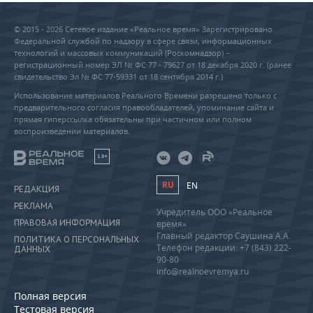
© 2015 - 2026 Сетевое издание «Реальное время» Зарегистрировано
Федеральной службой по надзору в сфере связи, информационных
технологий и массовых коммуникаций (Роскомнадзор) –
регистрационный номер ЭЛ № ФС 77 - 79627 от 18 декабря 2020 г. (ранее
свидетельство Эл № ФС 77-59331 от 18 сентября 2014 г.)
Использование материалов Реального Времени разрешено только с
предварительного согласия правообладателей, упоминание сайта и
прямая гиперссылка обязательны при частичном или полном
воспроизведении материалов.
18+
RU
EN
РЕДАКЦИЯ
РЕКЛАМА
Учредитель ООО «Реальное
ПРАВОВАЯ ИНФОРМАЦИЯ
время»
Главный редактор Саушина А.А.
ПОЛИТИКА О ПЕРСОНАЛЬНЫХ
Телефон редакции: +7 (843) 222-
ДАННЫХ
90-80
info@realnoevremya.ru
Полная версия
Тестовая версия