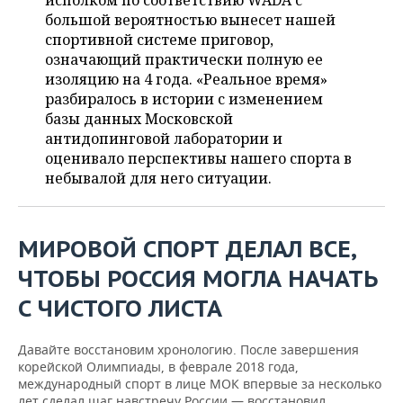
исполком по соответствию WADA с
НЕФТЕХИМИЯ
большой вероятностью вынесет нашей
РОЗНИЧНАЯ ТОРГОВЛЯ
НОВОСТИ ТЕХНОЛОГИЙ
МЕРОПРИЯТИЯ
спортивной системе приговор,
НЕФТЬ
означающий практически полную ее
ТРАНСПОРТ
IT
НОВОСТИ МЕРОПРИЯТИЙ
СПОРТ
изоляцию на 4 года. «Реальное время»
ОПК
разбиралось в истории с изменением
УСЛУГИ
МЕДИА
ВЫЕЗДНАЯ РЕДАКЦИЯ
НОВОСТИ СПОРТА
ОБЩЕСТВО
базы данных Московской
ЭНЕРГЕТИКА
антидопинговой лаборатории и
ТЕЛЕКОММУНИКАЦИИ
БИЗНЕС-БРАНЧИ
ФУТБОЛ
НОВОСТИ ОБЩЕСТВА
оценивало перспективы нашего спорта в
ФОТОГАЛЕРЕЯ
небывалой для него ситуации.
ONLINE-КОНФЕРЕНЦИИ
ХОККЕЙ
ВЛАСТЬ
СЮЖЕТЫ
ОТКРЫТАЯ ЛЕКЦИЯ
БАСКЕТБОЛ
ИНФРАСТРУКТУРА
СПРАВОЧНИК
МИРОВОЙ СПОРТ ДЕЛАЛ ВСЕ,
ЧТОБЫ РОССИЯ МОГЛА НАЧАТЬ
ВОЛЕЙБОЛ
ИСТОРИЯ
СПИСОК ПЕРСОН
ПОЛНАЯ ВЕРСИЯ
С ЧИСТОГО ЛИСТА
КИБЕРСПОРТ
КУЛЬТУРА
СПИСОК КОМПАНИЙ
Давайте восстановим хронологию. После завершения
ФИГУРНОЕ КАТАНИЕ
МЕДИЦИНА
корейской Олимпиады, в феврале 2018 года,
международный спорт в лице МОК впервые за несколько
лет сделал шаг навстречу России — восстановил