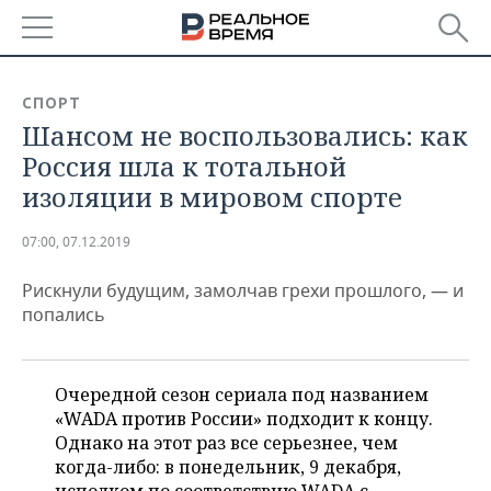
РЕГИОНЫ
СПОРТ
Шансом не воспользовались: как
БАШКОРТОСТАН
НОВОСТИ
Россия шла к тотальной
ТАТАРСТАН
АНАЛИТИКА
изоляции в мировом спорте
УДМУРТИЯ
НОВОСТИ АНАЛИТИКИ
ЭКОНОМИКА
07:00, 07.12.2019
ДЕКЛАРАЦИИ О ДОХОДАХ
НОВОСТИ ЭКОНОМИКИ
ПРОМЫШЛЕННОСТЬ
Рискнули будущим, замолчав грехи прошлого, — и
попались
КОРОЛИ ГОСЗАКАЗА ПФО
ФИНАНСЫ
НОВОСТИ
НЕДВИЖИМОСТЬ
ПРОМЫШЛЕННОСТИ
ВУЗЫ ТАТАРСТАНА
БАНКИ
НОВОСТИ НЕДВИЖИМОСТИ
АВТО
Очередной сезон сериала под названием
АГРОПРОМ
«WADA против России» подходит к концу.
КОМУ ПРИНАДЛЕЖАТ
БЮДЖЕТ
НОВОСТИ АВТО
БИЗНЕС
Однако на этот раз все серьезнее, чем
ТОРГОВЫЕ ЦЕНТРЫ
МАШИНОСТРОЕНИЕ
ТАТАРСТАНА
когда-либо: в понедельник, 9 декабря,
ИНВЕСТИЦИИ
НОВОСТИ БИЗНЕСА
ТЕХНОЛОГИИ