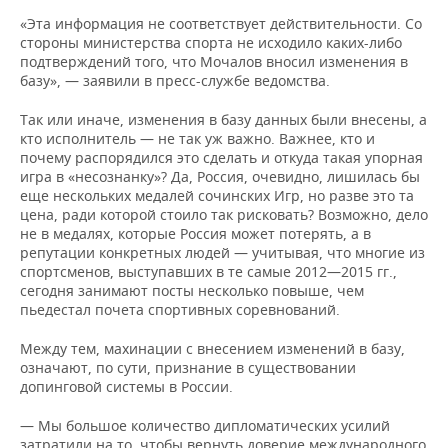
«Эта информация не соответствует действительности. Со
стороны министерства спорта не исходило каких-либо
подтверждений того, что Мочалов вносил изменения в
базу», — заявили в пресс-службе ведомства.
Так или иначе, изменения в базу данных были внесены, а
кто исполнитель — не так уж важно. Важнее, кто и
почему распорядился это сделать и откуда такая упорная
игра в «несознанку»? Да, Россия, очевидно, лишилась бы
еще нескольких медалей сочинских Игр, но разве это та
цена, ради которой стоило так рисковать? Возможно, дело
не в медалях, которые Россия может потерять, а в
репутации конкретных людей — учитывая, что многие из
спортсменов, выступавших в те самые 2012—2015 гг.,
сегодня занимают посты несколько повыше, чем
пьедестал почета спортивных соревнований.
Между тем, махинации с внесением изменений в базу,
означают, по сути, признание в существовании
допинговой системы в России.
— Мы большое количество дипломатических усилий
затратили на то, чтобы вернуть доверие международного