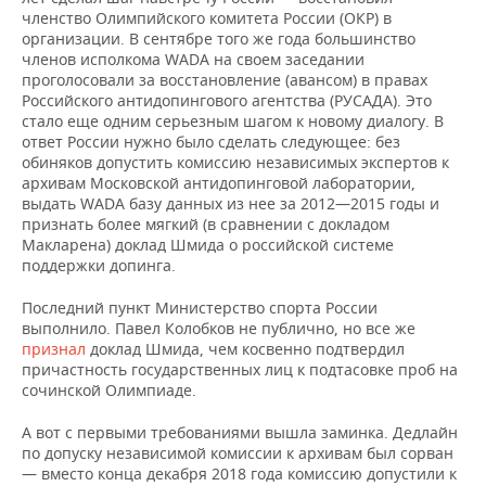
ВОДНЫЕ ВИДЫ СПОРТА
ОБРАЗОВАНИЕ
членство Олимпийского комитета России (ОКР) в
организации. В сентябре того же года большинство
ХОККЕЙ С МЯЧОМ
ПРОИСШЕСТВИЯ
членов исполкома WADA на своем заседании
проголосовали за восстановление (авансом) в правах
Российского антидопингового агентства (РУСАДА). Это
стало еще одним серьезным шагом к новому диалогу. В
ответ России нужно было сделать следующее: без
обиняков допустить комиссию независимых экспертов к
архивам Московской антидопинговой лаборатории,
выдать WADA базу данных из нее за 2012—2015 годы и
признать более мягкий (в сравнении с докладом
Макларена) доклад Шмида о российской системе
поддержки допинга.
Последний пункт Министерство спорта России
выполнило. Павел Колобков не публично, но все же
признал
доклад Шмида, чем косвенно подтвердил
причастность государственных лиц к подтасовке проб на
сочинской Олимпиаде.
А вот с первыми требованиями вышла заминка. Дедлайн
по допуску независимой комиссии к архивам был сорван
— вместо конца декабря 2018 года комиссию допустили к