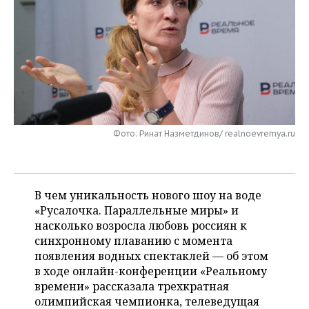
НЕФТЕХИМИЯ
РОЗНИЧНАЯ ТОРГОВЛЯ
НОВОСТИ ТЕХНОЛОГИЙ
МЕРОПРИЯТИЯ
НЕФТЬ
ТРАНСПОРТ
IT
НОВОСТИ МЕРОПРИЯТИЙ
СПОРТ
ОПК
УСЛУГИ
МЕДИА
ВЫЕЗДНАЯ РЕДАКЦИЯ
НОВОСТИ СПОРТА
ОБЩЕСТВО
ЭНЕРГЕТИКА
ТЕЛЕКОММУНИКАЦИИ
БИЗНЕС-БРАНЧИ
ФУТБОЛ
НОВОСТИ ОБЩЕСТВА
ФОТОГАЛЕРЕЯ
Фото: Ринат Назметдинов/ realnoevremya.ru
ONLINE-КОНФЕРЕНЦИИ
ХОККЕЙ
ВЛАСТЬ
СЮЖЕТЫ
ОТКРЫТАЯ ЛЕКЦИЯ
БАСКЕТБОЛ
ИНФРАСТРУКТУРА
СПРАВОЧНИК
В чем уникальность нового шоу на воде
«Русалочка. Параллельные миры» и
ВОЛЕЙБОЛ
ИСТОРИЯ
СПИСОК ПЕРСОН
ПОЛНАЯ ВЕРСИЯ
насколько возросла любовь россиян к
синхронному плаванию с момента
КИБЕРСПОРТ
КУЛЬТУРА
СПИСОК КОМПАНИЙ
появления водных спектаклей — об этом
в ходе онлайн-конференции «Реальному
ФИГУРНОЕ КАТАНИЕ
МЕДИЦИНА
времени» рассказала трехкратная
олимпийская чемпионка, телеведущая