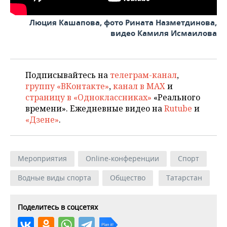
Люция Кашапова, фото Рината Назметдинова,
видео Камиля Исмаилова
Подписывайтесь на
телеграм-канал
,
группу «ВКонтакте»
,
канал в MAX
и
страницу в «Одноклассниках»
«Реального
времени». Ежедневные видео на
Rutube
и
«Дзене»
.
Мероприятия
Online-конференции
Спорт
Водные виды спорта
Общество
Татарстан
Поделитесь в соцсетях