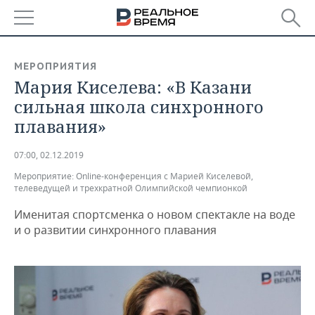
РЕГИОНЫ
МЕРОПРИЯТИЯ
Мария Киселева: «В Казани
БАШКОРТОСТАН
НОВОСТИ
сильная школа синхронного
ТАТАРСТАН
АНАЛИТИКА
плавания»
УДМУРТИЯ
НОВОСТИ АНАЛИТИКИ
ЭКОНОМИКА
07:00, 02.12.2019
Мероприятие:
Online-конференция с Марией Киселевой,
ДЕКЛАРАЦИИ О ДОХОДАХ
НОВОСТИ ЭКОНОМИКИ
ПРОМЫШЛЕННОСТЬ
телеведущей и трехкратной Олимпийской чемпионкой
КОРОЛИ ГОСЗАКАЗА ПФО
ФИНАНСЫ
НОВОСТИ
НЕДВИЖИМОСТЬ
Именитая спортсменка о новом спектакле на воде
ПРОМЫШЛЕННОСТИ
и о развитии синхронного плавания
ВУЗЫ ТАТАРСТАНА
БАНКИ
НОВОСТИ НЕДВИЖИМОСТИ
АВТО
АГРОПРОМ
КОМУ ПРИНАДЛЕЖАТ
БЮДЖЕТ
НОВОСТИ АВТО
БИЗНЕС
ТОРГОВЫЕ ЦЕНТРЫ
МАШИНОСТРОЕНИЕ
ТАТАРСТАНА
ИНВЕСТИЦИИ
НОВОСТИ БИЗНЕСА
ТЕХНОЛОГИИ