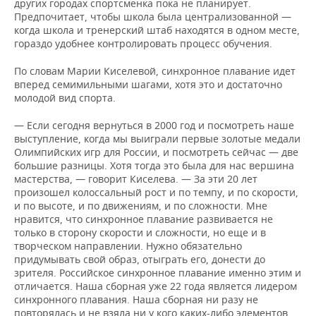
других городах спортсменка пока не планирует.
Предпочитает, чтобы школа была централизованной —
когда школа и тренерский штаб находятся в одном месте,
гораздо удобнее контролировать процесс обучения.
По словам Марии Киселевой, синхронное плавание идет
вперед семимильными шагами, хотя это и достаточно
молодой вид спорта.
— Если сегодня вернуться в 2000 год и посмотреть наше
выступление, когда мы выиграли первые золотые медали
Олимпийских игр для России, и посмотреть сейчас — две
большие разницы. Хотя тогда это была для нас вершина
мастерства, — говорит Киселева. — За эти 20 лет
произошел колоссальный рост и по темпу, и по скорости,
и по высоте, и по движениям, и по сложности. Мне
нравится, что синхронное плавание развивается не
только в сторону скорости и сложности, но еще и в
творческом направлении. Нужно обязательно
придумывать свой образ, отыграть его, донести до
зрителя. Российское синхронное плавание именно этим и
отличается. Наша сборная уже 22 года является лидером
синхронного плавания. Наша сборная ни разу не
повторялась и не взяла ни у кого каких-либо элементов.