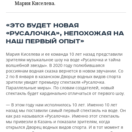
ВОДНЫЕ ВИДЫ СПОРТА
ОБРАЗОВАНИЕ
Мария Киселева.
ХОККЕЙ С МЯЧОМ
ПРОИСШЕСТВИЯ
«ЭТО БУДЕТ НОВАЯ
«РУСАЛОЧКА», НЕПОХОЖАЯ НА
НАШ ПЕРВЫЙ ОПЫТ»
Мария Киселева и ее команда 10 лет назад представили
зрителям музыкальное шоу на воде «Русалочка и тайна
волшебной звезды». В 2020 году полюбившаяся
россиянам водная сказка вернется в новом звучании. Со
2 по 8 января в казанском Дворце водных видов спорта
зрители увидят премьеру спектакля «Русалочка.
Параллельные миры». По словам создателей, новый
спектакль будет кардинально отличаться от первого шоу.
— В этом году нам исполнилось 10 лет. Именно 10 лет
назад мы поставили самый первый спектакль на воде. Он
как раз назывался «Русалочка». Именно этот спектакль
мы привезли в Казань и показали зрителям, когда
открылся Дворец водных видов спорта. И в тот момент я