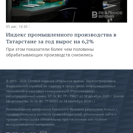
05 авг, 14:30
Индекс промышленного производства в
Татарстане за год вырос на 6,2%
При этом показатели более чем половины
обрабатывающих производств снизились
© 2015 - 2026 Сетевое издание «Реальное время» Зарегистрировано
Федеральной службой по надзору в сфере связи, информационных
технологий и массовых коммуникаций (Роскомнадзор) –
регистрационный номер ЭЛ № ФС 77 - 79627 от 18 декабря 2020 г. (ранее
свидетельство Эл № ФС 77-59331 от 18 сентября 2014 г.)
Использование материалов Реального Времени разрешено только с
предварительного согласия правообладателей, упоминание сайта и
прямая гиперссылка обязательны при частичном или полном
воспроизведении материалов.