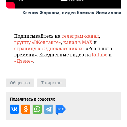
ВОДНЫЕ ВИДЫ СПОРТА
ОБРАЗОВАНИЕ
Ксения Жаркова, видео Камиля Исмаилова
ХОККЕЙ С МЯЧОМ
ПРОИСШЕСТВИЯ
Подписывайтесь на
телеграм-канал
,
группу «ВКонтакте»
,
канал в MAX
и
страницу в «Одноклассниках»
«Реального
времени». Ежедневные видео на
Rutube
и
«Дзене»
.
Общество
Татарстан
Поделитесь в соцсетях