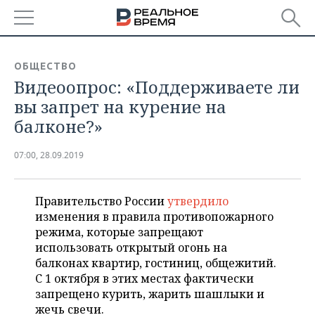
РЕГИОНЫ
ОБЩЕСТВО
Видеоопрос: «Поддерживаете ли
БАШКОРТОСТАН
НОВОСТИ
вы запрет на курение на
ТАТАРСТАН
АНАЛИТИКА
балконе?»
УДМУРТИЯ
НОВОСТИ АНАЛИТИКИ
ЭКОНОМИКА
07:00, 28.09.2019
ДЕКЛАРАЦИИ О ДОХОДАХ
НОВОСТИ ЭКОНОМИКИ
ПРОМЫШЛЕННОСТЬ
Правительство России
утвердило
КОРОЛИ ГОСЗАКАЗА ПФО
ФИНАНСЫ
НОВОСТИ
НЕДВИЖИМОСТЬ
изменения в правила противопожарного
ПРОМЫШЛЕННОСТИ
режима, которые запрещают
ВУЗЫ ТАТАРСТАНА
БАНКИ
НОВОСТИ НЕДВИЖИМОСТИ
АВТО
использовать открытый огонь на
АГРОПРОМ
балконах квартир, гостиниц, общежитий.
КОМУ ПРИНАДЛЕЖАТ
БЮДЖЕТ
НОВОСТИ АВТО
БИЗНЕС
С 1 октября в этих местах фактически
ТОРГОВЫЕ ЦЕНТРЫ
МАШИНОСТРОЕНИЕ
запрещено курить, жарить шашлыки и
ТАТАРСТАНА
ИНВЕСТИЦИИ
НОВОСТИ БИЗНЕСА
жечь свечи.
ТЕХНОЛОГИИ