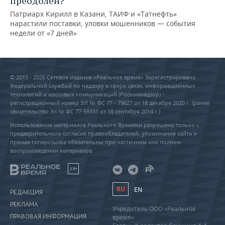
преодолен?
Патриарх Кирилл в Казани, ТАИФ и «Татнефть»
нарастили поставки, уловки мошенников — события
недели от «7 дней»
© 2015 - 2026 Сетевое издание «Реальное время» Зарегистрировано
Федеральной службой по надзору в сфере связи, информационных
технологий и массовых коммуникаций (Роскомнадзор) –
регистрационный номер ЭЛ № ФС 77 - 79627 от 18 декабря 2020 г. (ранее
свидетельство Эл № ФС 77-59331 от 18 сентября 2014 г.)
Использование материалов Реального Времени разрешено только с
предварительного согласия правообладателей, упоминание сайта и
прямая гиперссылка обязательны при частичном или полном
воспроизведении материалов.
18+
RU
EN
РЕДАКЦИЯ
РЕКЛАМА
Учредитель ООО «Реальное
ПРАВОВАЯ ИНФОРМАЦИЯ
время»