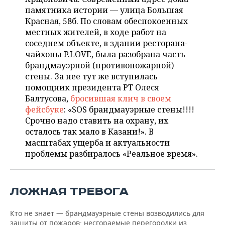
НЕФТЕХИМИЯ
памятника истории — улица Большая
РОЗНИЧНАЯ ТОРГОВЛЯ
НОВОСТИ ТЕХНОЛОГИЙ
МЕРОПРИЯТИЯ
Красная, 58б. По словам обеспокоенных
НЕФТЬ
местных жителей, в ходе работ на
ТРАНСПОРТ
IT
НОВОСТИ МЕРОПРИЯТИЙ
СПОРТ
соседнем объекте, в здании ресторана-
ОПК
чайхоны P.LOVE, была разобрана часть
УСЛУГИ
МЕДИА
ВЫЕЗДНАЯ РЕДАКЦИЯ
НОВОСТИ СПОРТА
брандмауэрной (противопожарной)
ОБЩЕСТВО
ЭНЕРГЕТИКА
стены. За нее тут же вступилась
помощник президента РТ Олеся
ТЕЛЕКОММУНИКАЦИИ
БИЗНЕС-БРАНЧИ
ФУТБОЛ
НОВОСТИ ОБЩЕСТВА
ФОТОГАЛЕРЕЯ
Балтусова,
бросившая клич в своем
фейсбуке
: «SOS брандмауэрные стены!!!!
ONLINE-КОНФЕРЕНЦИИ
ХОККЕЙ
ВЛАСТЬ
СЮЖЕТЫ
Срочно надо ставить на охрану, их
осталось так мало в Казани!». В
ОТКРЫТАЯ ЛЕКЦИЯ
БАСКЕТБОЛ
ИНФРАСТРУКТУРА
СПРАВОЧНИК
масштабах ущерба и актуальности
проблемы разбиралось «Реальное время».
ВОЛЕЙБОЛ
ИСТОРИЯ
СПИСОК ПЕРСОН
ПОЛНАЯ ВЕРСИЯ
КИБЕРСПОРТ
КУЛЬТУРА
СПИСОК КОМПАНИЙ
ЛОЖНАЯ ТРЕВОГА
ФИГУРНОЕ КАТАНИЕ
МЕДИЦИНА
Кто не знает — брандмауэрные стены возводились для
защиты от пожаров: несгораемые перегородки из