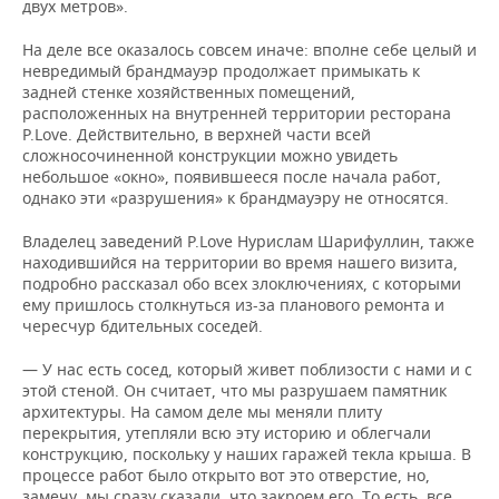
двух метров».
На деле все оказалось совсем иначе: вполне себе целый и
невредимый брандмауэр продолжает примыкать к
задней стенке хозяйственных помещений,
расположенных на внутренней территории ресторана
P.Love. Действительно, в верхней части всей
сложносочиненной конструкции можно увидеть
небольшое «окно», появившееся после начала работ,
однако эти «разрушения» к брандмауэру не относятся.
Владелец заведений P.Love Нурислам Шарифуллин, также
находившийся на территории во время нашего визита,
подробно рассказал обо всех злоключениях, с которыми
ему пришлось столкнуться из-за планового ремонта и
чересчур бдительных соседей.
— У нас есть сосед, который живет поблизости с нами и с
этой стеной. Он считает, что мы разрушаем памятник
архитектуры. На самом деле мы меняли плиту
перекрытия, утепляли всю эту историю и облегчали
конструкцию, поскольку у наших гаражей текла крыша. В
процессе работ было открыто вот это отверстие, но,
замечу, мы сразу сказали, что закроем его. То есть, все