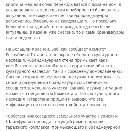
ВОДНЫЕ ВИДЫ СПОРТА
ОБРАЗОВАНИЕ
кирпича мешали огню перекидываться с дома на дом. В
век деревянных перекрытий и заборов это было очень
ХОККЕЙ С МЯЧОМ
ПРОИСШЕСТВИЯ
актуально, поэтому в центре города брандмауэры
встречались буквально на каждом шагу. Но поскольку
большинство зданий того периода, когда они были
актуальны, в Казани уже снесено, то и сами брандмауэры
стали редкостью.
На Большой Красной, 58б, как сообщает Комитет
Республики Татарстан по охране объектов культурного
наследия, «брандмауэрная стена примыкает как к
хозяйственным постройкам на территории объекта
культурного наследия, так и к соседнему домовладению».
Сигнал в охранное ведомство поступил тревожный — о
сносе и разрушении брандмауэра собственником
соседнего земельного участка. Однако, изучив ситуацию
на месте, специалисты Комитета и Центра культурного
наследия Татарстана пришли к выводу, что эта
информация не соответствует действительности.
«Собственник соседнего земельного участка Нурислам
Шарифуллин проводит текущий ремонт кровли
гаражного комплекса, примыкающего к брандмауэрной