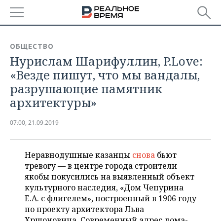
РЕГИОНЫ
ОБЩЕСТВО
Нурислам Шарифуллин, P.Love:
БАШКОРТОСТАН
НОВОСТИ
«Везде пишут, что мы вандалы,
ТАТАРСТАН
АНАЛИТИКА
разрушающие памятник
архитектуры»
УДМУРТИЯ
НОВОСТИ АНАЛИТИКИ
ЭКОНОМИКА
07:00, 21.09.2019
ДЕКЛАРАЦИИ О ДОХОДАХ
НОВОСТИ ЭКОНОМИКИ
ПРОМЫШЛЕННОСТЬ
КОРОЛИ ГОСЗАКАЗА ПФО
ФИНАНСЫ
НОВОСТИ
НЕДВИЖИМОСТЬ
Неравнодушные казанцы
снова
бьют
ПРОМЫШЛЕННОСТИ
тревогу — в центре города строители
ВУЗЫ ТАТАРСТАНА
БАНКИ
НОВОСТИ НЕДВИЖИМОСТИ
АВТО
якобы покусились на выявленный объект
АГРОПРОМ
культурного наследия, «Дом Чепурина
КОМУ ПРИНАДЛЕЖАТ
БЮДЖЕТ
НОВОСТИ АВТО
БИЗНЕС
Е.А. с флигелем», построенный в 1906 году
ТОРГОВЫЕ ЦЕНТРЫ
МАШИНОСТРОЕНИЕ
ТАТАРСТАНА
по проекту архитектора Льва
ИНВЕСТИЦИИ
НОВОСТИ БИЗНЕСА
ТЕХНОЛОГИИ
Хрщоновича. Современный адрес дома-