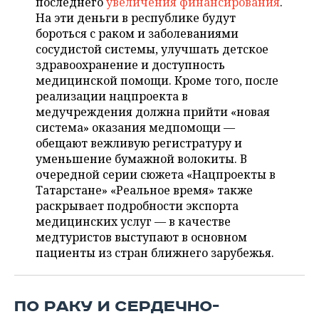
последнего
увеличения финансирования
.
НЕФТЕХИМИЯ
На эти деньги в республике будут
РОЗНИЧНАЯ ТОРГОВЛЯ
НОВОСТИ ТЕХНОЛОГИЙ
МЕРОПРИЯТИЯ
бороться с раком и заболеваниями
НЕФТЬ
сосудистой системы, улучшать детское
ТРАНСПОРТ
IT
НОВОСТИ МЕРОПРИЯТИЙ
СПОРТ
здравоохранение и доступность
ОПК
медицинской помощи. Кроме того, после
УСЛУГИ
МЕДИА
ВЫЕЗДНАЯ РЕДАКЦИЯ
НОВОСТИ СПОРТА
ОБЩЕСТВО
реализации нацпроекта в
ЭНЕРГЕТИКА
медучреждения должна прийти «новая
ТЕЛЕКОММУНИКАЦИИ
БИЗНЕС-БРАНЧИ
ФУТБОЛ
НОВОСТИ ОБЩЕСТВА
ФОТОГАЛЕРЕЯ
система» оказания медпомощи —
обещают вежливую регистратуру и
ONLINE-КОНФЕРЕНЦИИ
ХОККЕЙ
ВЛАСТЬ
СЮЖЕТЫ
уменьшение бумажной волокиты. В
очередной серии сюжета «Нацпроекты в
Татарстане» «Реальное время» также
ОТКРЫТАЯ ЛЕКЦИЯ
БАСКЕТБОЛ
ИНФРАСТРУКТУРА
СПРАВОЧНИК
раскрывает подробности экспорта
медицинских услуг — в качестве
ВОЛЕЙБОЛ
ИСТОРИЯ
СПИСОК ПЕРСОН
ПОЛНАЯ ВЕРСИЯ
медтуристов выступают в основном
пациенты из стран ближнего зарубежья.
КИБЕРСПОРТ
КУЛЬТУРА
СПИСОК КОМПАНИЙ
ФИГУРНОЕ КАТАНИЕ
МЕДИЦИНА
ПО РАКУ И СЕРДЕЧНО-