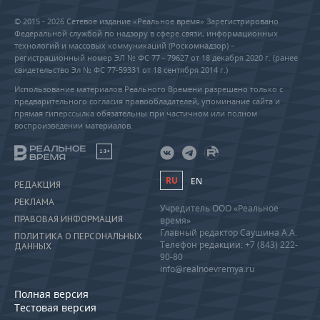
© 2015 - 2026 Сетевое издание «Реальное время» Зарегистрировано
Федеральной службой по надзору в сфере связи, информационных
технологий и массовых коммуникаций (Роскомнадзор) –
регистрационный номер ЭЛ № ФС 77 - 79627 от 18 декабря 2020 г. (ранее
свидетельство Эл № ФС 77-59331 от 18 сентября 2014 г.)
Использование материалов Реального Времени разрешено только с
предварительного согласия правообладателей, упоминание сайта и
прямая гиперссылка обязательны при частичном или полном
воспроизведении материалов.
18+
RU
EN
РЕДАКЦИЯ
РЕКЛАМА
Учредитель ООО «Реальное
ПРАВОВАЯ ИНФОРМАЦИЯ
время»
Главный редактор Саушина А.А.
ПОЛИТИКА О ПЕРСОНАЛЬНЫХ
Телефон редакции: +7 (843) 222-
ДАННЫХ
90-80
info@realnoevremya.ru
Полная версия
Тестовая версия