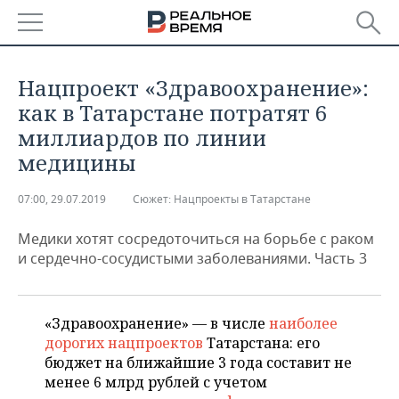
РЕГИОНЫ
Нацпроект «Здравоохранение»:
БАШКОРТОСТАН
НОВОСТИ
как в Татарстане потратят 6
миллиардов по линии
ТАТАРСТАН
АНАЛИТИКА
медицины
УДМУРТИЯ
НОВОСТИ АНАЛИТИКИ
ЭКОНОМИКА
07:00, 29.07.2019
Сюжет:
Нацпроекты в Татарстане
ДЕКЛАРАЦИИ О ДОХОДАХ
НОВОСТИ ЭКОНОМИКИ
ПРОМЫШЛЕННОСТЬ
Медики хотят сосредоточиться на борьбе с раком
и сердечно-сосудистыми заболеваниями. Часть 3
КОРОЛИ ГОСЗАКАЗА ПФО
ФИНАНСЫ
НОВОСТИ
НЕДВИЖИМОСТЬ
ПРОМЫШЛЕННОСТИ
ВУЗЫ ТАТАРСТАНА
БАНКИ
НОВОСТИ НЕДВИЖИМОСТИ
АВТО
АГРОПРОМ
«Здравоохранение» — в числе
наиболее
дорогих нацпроектов
Татарстана: его
КОМУ ПРИНАДЛЕЖАТ
БЮДЖЕТ
НОВОСТИ АВТО
БИЗНЕС
бюджет на ближайшие 3 года составит не
ТОРГОВЫЕ ЦЕНТРЫ
МАШИНОСТРОЕНИЕ
ТАТАРСТАНА
менее 6 млрд рублей с учетом
ИНВЕСТИЦИИ
НОВОСТИ БИЗНЕСА
ТЕХНОЛОГИИ