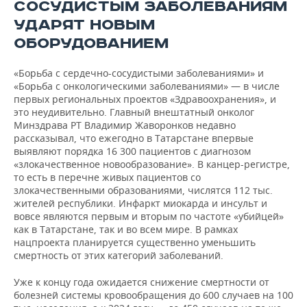
ВОДНЫЕ ВИДЫ СПОРТА
ОБРАЗОВАНИЕ
СОСУДИСТЫМ ЗАБОЛЕВАНИЯМ
УДАРЯТ НОВЫМ
ХОККЕЙ С МЯЧОМ
ПРОИСШЕСТВИЯ
ОБОРУДОВАНИЕМ
«Борьба с сердечно-сосудистыми заболеваниями» и
«Борьба с онкологическими заболеваниями» — в числе
первых региональных проектов «Здравоохранения», и
это неудивительно. Главный внештатный онколог
Минздрава РТ Владимир Жаворонков недавно
рассказывал, что ежегодно в Татарстане впервые
выявляют порядка 16 300 пациентов с диагнозом
«злокачественное новообразование». В канцер-регистре,
то есть в перечне живых пациентов со
злокачественными образованиями, числятся 112 тыс.
жителей республики. Инфаркт миокарда и инсульт и
вовсе являются первым и вторым по частоте «убийцей»
как в Татарстане, так и во всем мире. В рамках
нацпроекта планируется существенно уменьшить
смертность от этих категорий заболеваний.
Уже к концу года ожидается снижение смертности от
болезней системы кровообращения до 600 случаев на 100