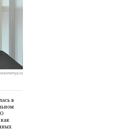
noevremya.ru
лась в
ельном
 О
 как
анных