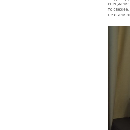
специалист
то свежее.
не стали о