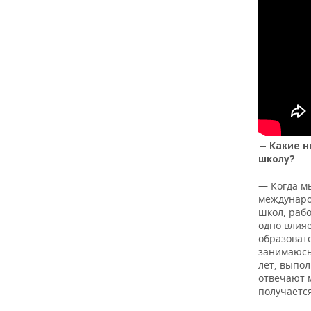
— Какие н
школу?
— Когда м
междунаро
школ, раб
одно влияе
образоват
занимаюсь
лет, выпо
отвечают 
получаетс