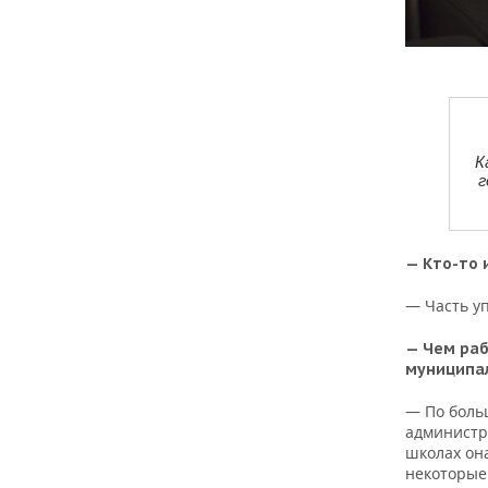
К
г
— Кто-то 
— Часть у
— Чем раб
муниципа
— По боль
администр
школах она
некоторые