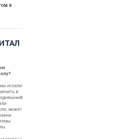
гом в
ИТАЛ
ом
колу?
 мы искали
менить в
егодняшний
али
али, может
азани
стемы
лы.
Татарстана