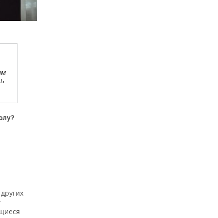
ым
ть
олу?
 других
т
ющиеся