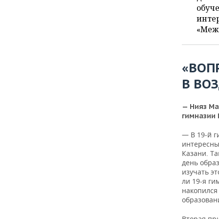
ВОДНЫЕ ВИДЫ СПОРТА
ОБРАЗОВАНИЕ
обуче
инте
ХОККЕЙ С МЯЧОМ
ПРОИСШЕСТВИЯ
«Меж
«ВОП
В ВО
— Нияз Ма
гимназии 
— В 19-й 
интересны
Казани. Т
день обра
изучать э
ли 19-я ги
накопился
образован
Вторая пр