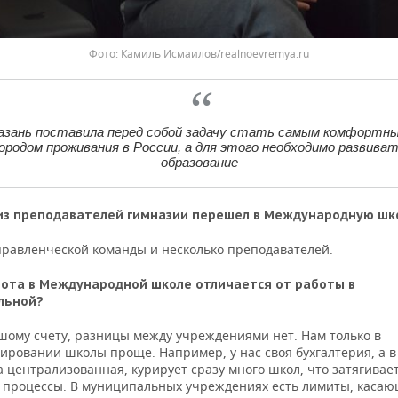
Фото: Камиль Исмаилов/realnoevremya.ru
азань поставила перед собой задачу стать самым комфортн
ородом проживания в России, а для этого необходимо развива
образование
из преподавателей гимназии перешел в Международную шк
правленческой команды и несколько преподавателей.
ота в Международной школе отличается от работы в
льной?
шому счету, разницы между учреждениями нет. Нам только в
ировании школы проще. Например, у нас своя бухгалтерия, а в
 централизованная, курирует сразу много школ, что затягивае
 процессы. В муниципальных учреждениях есть лимиты, каса