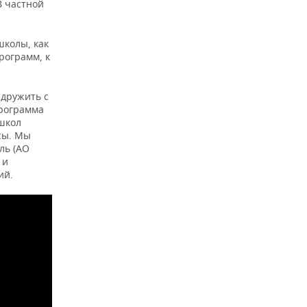
В частной
школы, как
рограмм, к
 дружить с
программа
 школ
ссы. Мы
ль (АО
 и
ий.