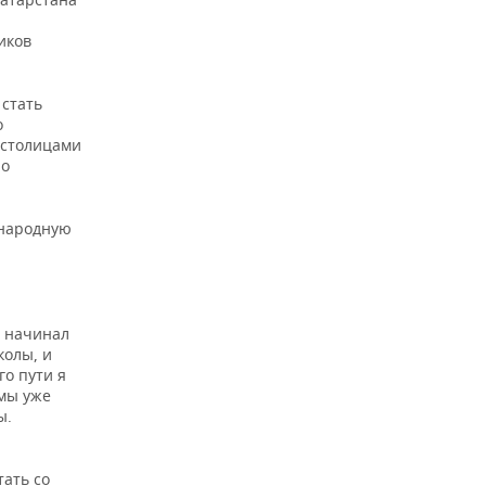
иков
 стать
о
 столицами
но
ународную
Я начинал
колы, и
го пути я
 мы уже
ы.
ать со