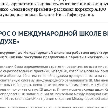
ния, зарплатах и «соцпакете» учителей и многом дру
рвью «Реальному времени» рассказал директор АНОО
дународная школа Казани» Нияз Гафиятуллин.
РОС О МЕЖДУНАРОДНОЙ ШКОЛЕ В
ЗДУХЕ»
нсурович, до Международной школы вы работали директор
№19. Как вам поступило предложение перейти в частную ш
гимназии была определенная стратегия развития: во всем мире
е образовательные практики, методики, которые могли бы при
аким образом, 19-я гимназия обнаружила лучшую на тот и на с
зовательную систему международного бакалавриата IB. Мы нач
тот опыт и внедрять некоторые элементы в гимназии. Мы узнав
мназия получить статус IB школы. К тому моменту среди школ К
 определенный запас знаний относительно международной си
ия. И это стало одной из причин открытия Международной шко
ичина находится на уровне наших руководителей. Президенту 