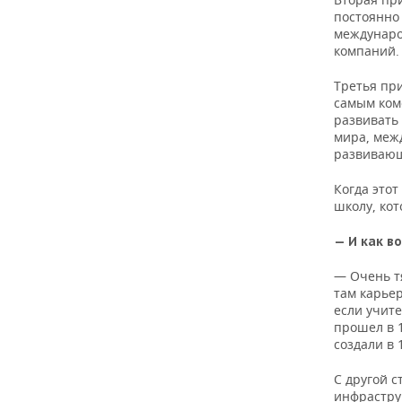
постоянно
международ
компаний. 
Третья при
самым ком
развивать 
мира, меж
развивающ
Когда это
школу, кот
— И как в
— Очень т
там карьер
если учите
прошел в 1
создали в 
С другой 
инфрастру