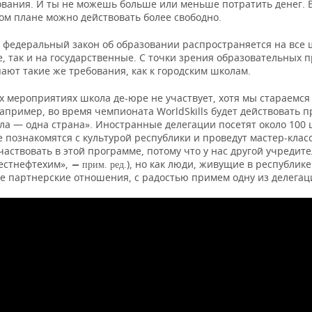
вания. И ты не можешь больше или меньше потратить денег. 
ом плане можно действовать более свободно.
 федеральный закон об образовании распространяется на все 
, так и на государственные. С точки зрения образовательных п
ают такие же требования, как к городским школам.
х мероприятиях школа де-юре не участвует, хотя мы стараемся
апример, во время чемпионата WorldSkills будет действовать 
ла — одна страна». Иностранные делегации посетят около 100
е познакомятся с культурой республики и проведут мастер-кла
частвовать в этой программе, потому что у нас другой учредите
естнефтехим»,
), но как люди, живущие в республике
—
прим. ред.
 партнерские отношения, с радостью примем одну из делегац