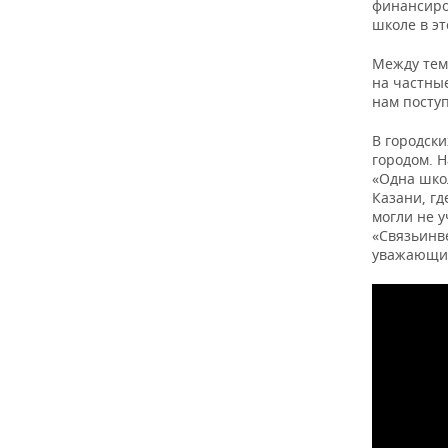
финансиро
школе в эт
Между тем
на частные
нам поступ
В городски
городом. Н
«Одна шко
Казани, гд
могли не у
«Связьинв
уважающие