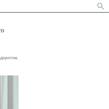
со
«дорогом,