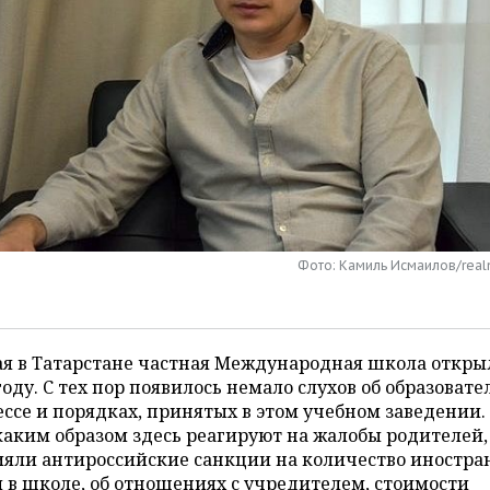
Фото: Камиль Исмаилов/real
я в Татарстане частная Международная школа откры
году. С тех пор появилось немало слухов об образоват
ссе и порядках, принятых в этом учебном заведении.
каким образом здесь реагируют на жалобы родителей,
ияли антироссийские санкции на количество иностр
 в школе, об отношениях с учредителем, стоимости