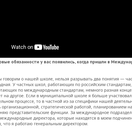
овые обязанности у вас появились, когда пришли в Междун
ы говорим о нашей школе, нельзя разрывать два понятия — ча
дная. У частных школ, работающих по российским стандартам,
отающих по международным стандартам, немного разная конце
т на другое. Если в муниципальной школе я больше участвовал
ельном процессе, то в частной из-за специфики нашей деятель
 организационной, стратегической работой, планированием на
лняю представительские функции. За международное подраздел
международные директора, которые находятся в моем подчинен
я, что я работаю генеральным директором.