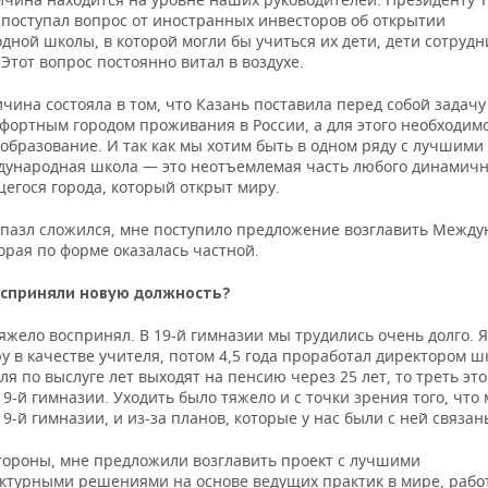
 поступал вопрос от иностранных инвесторов об открытии
ной школы, в которой могли бы учиться их дети, дети сотрудн
Этот вопрос постоянно витал в воздухе.
чина состояла в том, что Казань поставила перед собой задачу
фортным городом проживания в России, а для этого необходим
образование. И так как мы хотим быть в одном ряду с лучшими
дународная школа — это неотъемлемая часть любого динамич
егося города, который открыт миру.
т пазл сложился, мне поступило предложение возглавить Межд
орая по форме оказалась частной.
осприняли новую должность?
яжело воспринял. В 19-й гимназии мы трудились очень долго. 
у в качестве учителя, потом 4,5 года проработал директором ш
ля по выслуге лет выходят на пенсию через 25 лет, то треть это
9-й гимназии. Уходить было тяжело и с точки зрения того, что
19-й гимназии, и из-за планов, которые у нас были с ней связан
стороны, мне предложили возглавить проект с лучшими
ктурными решениями на основе ведущих практик в мире, работ