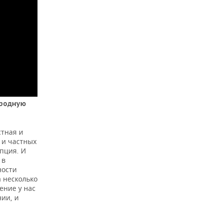
ародную
стная и
 и частных
пция. И
 в
ности
 несколько
ение у нас
ии, и