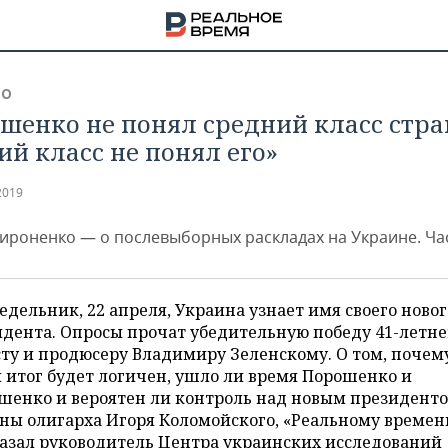
ВО
шенко не понял средний класс стра
ий класс не понял его»
2019
ироненко — о послевыборных раскладах на Украине. Час
едельник, 22 апреля, Украина узнает имя своего новог
дента. Опросы прочат убедительную победу 41-летн
ту и продюсеру Владимиру Зеленскому. О том, почем
 итог будет логичен, ушло ли время Порошенко и
НА
шенко и вероятен ли контроль над новым президенто
ны олигарха Игоря Коломойского, «Реальному времен
казал руководитель Центра украинских исследований