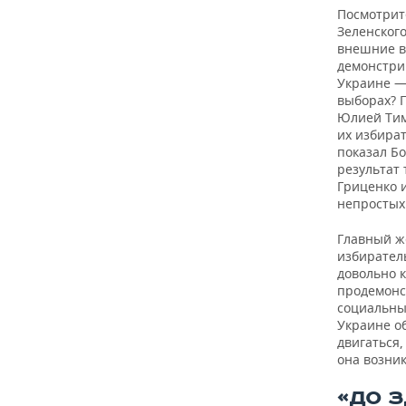
Посмотрите
Зеленского
внешние вы
демонстри
Украине —
выборах? 
Юлией Тим
их избира
показал Бо
результат 
Гриценко и
непростых
Главный ж
избиратель
довольно 
продемонс
социальные
Украине об
двигаться,
она возник
«ДО 