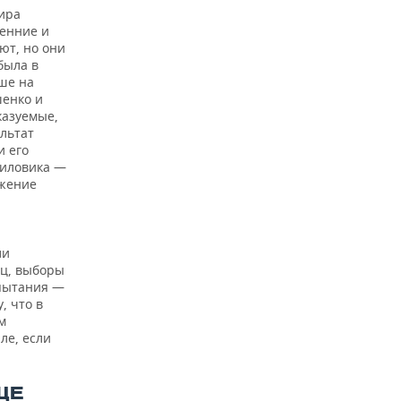
мира
ренние и
ют, но они
была в
ше на
шенко и
казуемые,
льтат
и его
силовика —
ажение
ли
ец, выборы
пытания —
, что в
м
ле, если
ЩЕ