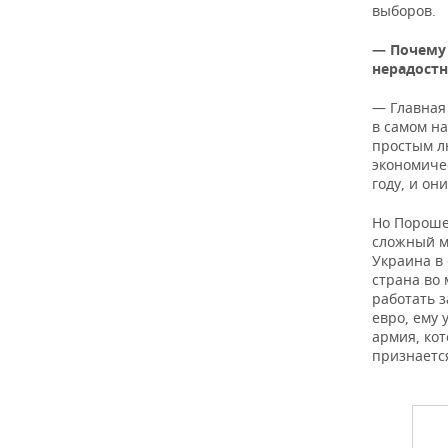
выборов.
— Почему
нерадост
— Главная 
в самом н
простым лю
экономичес
году, и он
Но Пороше
сложный мо
Украина в
страна во
работать з
евро, ему 
армия, ко
признаетс