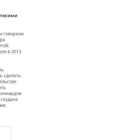
 такими
ми говорили
ора
Этой
ли в 2013
нь
ь сделать:
ельстве
ать
иллиардов
 создана
ими