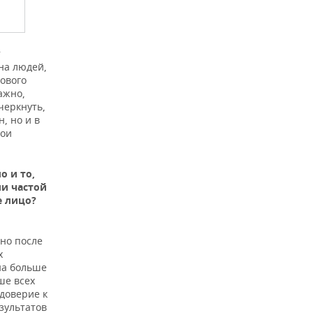
т
на людей,
рового
ажно,
черкнуть,
, но и в
вои
о и то,
ли частой
е лицо?
но после
х
на больше
ше всех
едоверие к
зультатов