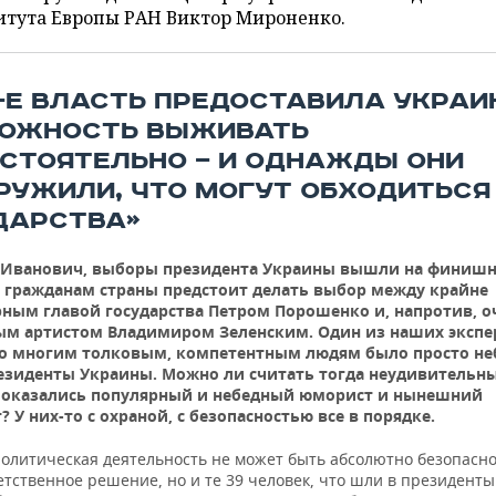
итута Европы РАН Виктор Мироненко.
0-Е ВЛАСТЬ ПРЕДОСТАВИЛА УКРА
ОЖНОСТЬ ВЫЖИВАТЬ
СТОЯТЕЛЬНО — И ОДНАЖДЫ ОНИ
РУЖИЛИ, ЧТО МОГУТ ОБХОДИТЬСЯ
ДАРСТВА»
 Иванович, выборы президента Украины вышли на финиш
 гражданам страны предстоит делать выбор между крайне
ным главой государства Петром Порошенко и, напротив, о
ым артистом Владимиром Зеленским. Один из наших экспе
то многим толковым, компетентным людям было просто не
езиденты Украины. Можно ли считать тогда неудивительны
 оказались популярный и небедный юморист и нынешний
? У них-то с охраной, с безопасностью все в порядке.
олитическая деятельность не может быть абсолютно безопасно
етственное решение, но и те 39 человек, что шли в президент