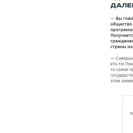
ДАЛЕ
—
Вы гово
общество 
программо
Получаетс
гражданам
страны из
— Соверше
кто-то! По
то самое 
государств
этом заяви
«