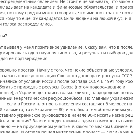
беспрецедентным явлением. Не стоит еще забывать, что закон 
акладывает на кандидата и финансовые обязательства, и прав
я, поэтому вряд ли можно говорить, что именно страх не позв
я кому-то еще. 39 кандидатов были людьми на любой вкус, и я
ти голоса распределились.
ны?
т вызвал у меня позитивное удивление. Скажу вам, что в посл
ормировалась одна научная гипотеза, и результаты выборов да
 для ее подтверждения.
овольно простая. Начну с того, что некие объективные условия,
азалась после денонсации Союзного договора и роспуска СССР,
ичались от условий России после распада СССР. В 1991 году Рос
 богатые природные ресурсы Союза (потом подорожавшие и
анные), а Украине достались только климат, плодородные почв
анный энергетический ресурс Донбасса. Но главным украински
— если в России плотность населения составляет 8 человек на
 километр, то в Украине — 80, и это было тем объективным ус
ставило украинское руководство в начале 90-х искать некие ре
 были решения? Власти предоставили людям возможность выжи
льно — на приусадебном участке, в каком-то мелком бизнесе, в
уживании. И отсюда пошел интересный процесс — люди (а чаще