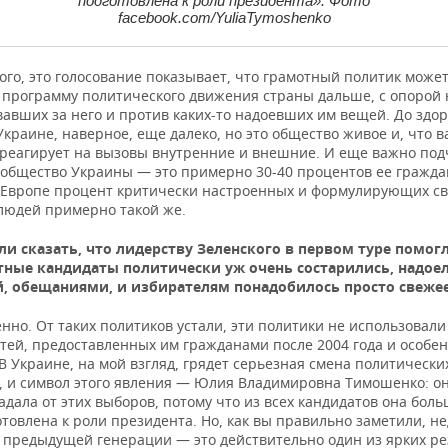
подготовлена к роли президента». Фото
facebook.com/YuliaTymoshenko
ого, это голосование показывает, что грамотный политик може
 программу политического движения страны дальше, с опорой 
авших за него и против каких-то надоевших им вещей. До здо
краине, наверное, еще далеко, но это общество живое и, что в
 реагирует на вызовы внутренние и внешние. И еще важно под
 общество Украины — это примерно 30-40 процентов ее граждан
 Европе процент критически настроенных и формулирующих с
людей примерно такой же.
и сказать, что лидерству Зеленского в первом туре помогл
тные кандидаты политически уж очень состарились, надое
, обещаниями, и избирателям понадобилось просто свеже
но. От таких политиков устали, эти политики не использовали
тей, предоставленных им гражданами после 2004 года и особен
 В Украине, на мой взгляд, грядет серьезная смена политически
, и символ этого явления — Юлия Владимировна Тимошенко: о
адала от этих выборов, потому что из всех кандидатов она боль
товлена к роли президента. Но, как вы правильно заметили, н
 предыдущей генерации — это действительно один из ярких ре