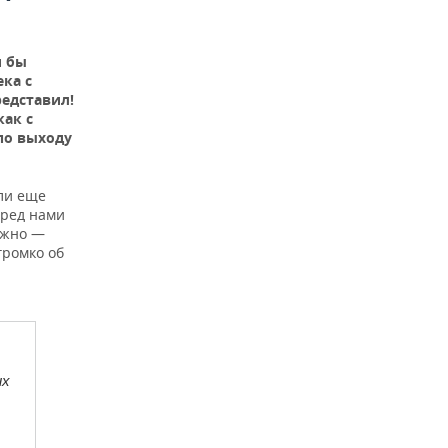
и бы
ка с
редставил!
как с
по выходу
ли еще
еред нами
ожно —
громко об
их