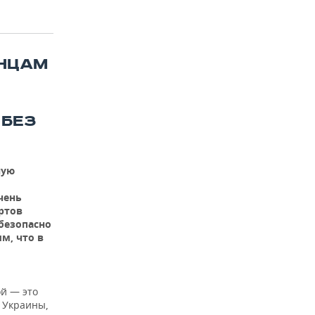
ИНЦАМ
 БЕЗ
ную
чень
ртов
безопасно
м, что в
й — это
ы Украины,