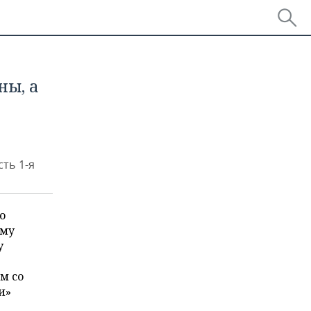
ны, а
ть 1-я
о
ему
у
м со
и»