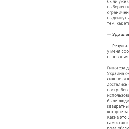
ВОДНЫЕ ВИДЫ СПОРТА
ОБРАЗОВАНИЕ
были уже 
выборах н
ограничени
ХОККЕЙ С МЯЧОМ
ПРОИСШЕСТВИЯ
выдвинутьс
тем, как э
—
Удивле
— Результа
у меня сф
основания
Гипотеза д
Украина ок
сильно отл
достались
востребов
использов
были люди 
квадратный
которое за
Какие это
самостояте
рода обсл