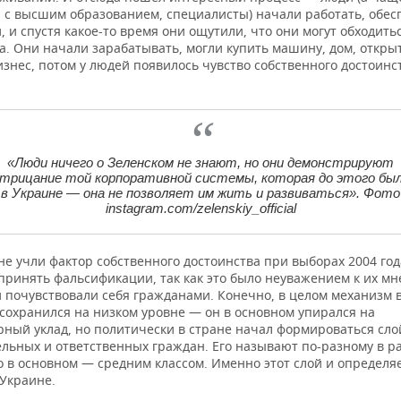
 с высшим образованием, специалисты) начали работать, обес
, и спустя какое-то время они ощутили, что они могут обходить
а. Они начали зарабатывать, могли купить машину, дом, откры
изнес, потом у людей появилось чувство собственного достоинс
«Люди ничего о Зеленском не знают, но они демонстрируют
трицание той корпоративной системы, которая до этого бы
в Украине — она не позволяет им жить и развиваться». Фото
instagram.com/zelenskiy_official
не учли фактор собственного достоинства при выборах 2004 го
принять фальсификации, так как это было неуважением к их мн
ни почувствовали себя гражданами. Конечно, в целом механизм
 сохранился на низком уровне — он в основном упирался на
рный уклад, но политически в стране начал формироваться сло
ельных и ответственных граждан. Его называют по-разному в р
о в основном — средним классом. Именно этот слой и определяе
 Украине.