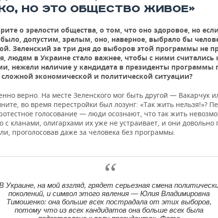
КО, НО ЭТО ОБЩЕСТВО ЖИВОЕ»
рите о зрелости общества, о том, что оно здоровое, но есл
было, допустим, зрелым, оно, наверное, выбрало бы челове
й. Зеленский за три дня до выборов этой программы не п
я, людям в Украине стало важнее, чтобы с ними считались 
и, нежели наличие у кандидата в президенты программы 
 сложной экономической и политической ситуации?
нно верно. На месте Зеленского мог быть другой — Вакарчук и
мните, во время перестройки был лозунг: «Так жить нельзя!»? П
протестное голосование — люди осознают, что так жить невозм
о с кланами, олигархами их уже не устраивает, и они довольно 
ли, проголосовав даже за человека без программы.
В Украине, на мой взгляд, грядет серьезная смена политическ
поколений, и символ этого явления — Юлия Владимировна
Тимошенко: она больше всех пострадала от этих выборов,
потому что из всех кандидатов она больше всех была