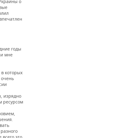
Украины о
овые
олил
 впечатлен
едние годы
ли мне
 в которых
 очень
сии
ы, изрядно
м ресурсом
ловием,
шения.
вать
 разного
 всего это