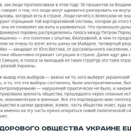
, как люди проголосовали в этом году: 30 процентов за Влади
 говорят о том, что люди могут адекватно реагировать на внут
зовы, которые есть в стране. Люди ничего о Зеленском не зна
руют отрицание той корпоративной системы, которая до этого 
 она не позволяет им жить и развиваться. Что произошло даль
Примерно поровну распределились голоса между Петром Поро
ошенко — это политики с опытом, биографией, в чем-то предс
тели не очень-то хотят жечь шины на Майдане. Четвертый резу
йко — кандидат от Юго-Востока, от русскоязычного населения, 
тоже объективно отражает ситуацию в стране. Далее идут два 
 Смешко, и голоса за выходцев из таких структур это тоже отр
 реалий Украины.
е вывод этих выборов — важно не то, кого выберет украинский
, а то, что эти выборы состоялись, были альтернативными, бы
контролируемыми — нарушений практически не было, и након
трировали зрелость общества, прошедшего через сложные ис
, экономические и военные. Все это подтвердило мою гипотезу
щество в целом здоровое, живое, часть общества знает, куда и
 и именно на эту часть нужно опираться новой политической си
нет.
ЗДОРОВОГО ОБЩЕСТВА УКРАИНЕ Е