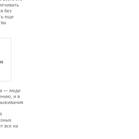
печивать
ся без
ть еще
тва.
ла
да — люди
ению, и в
 выживания
й
азных
т все на