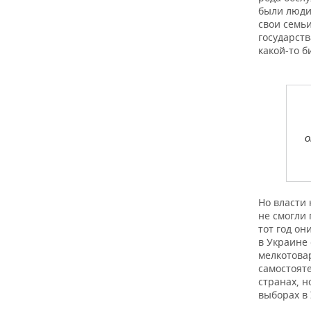
были люди
свои семьи
государств
какой-то б
о
Но власти 
не смогли 
тот год о
в Украине
мелкотова
самостоят
странах, н
выборах в