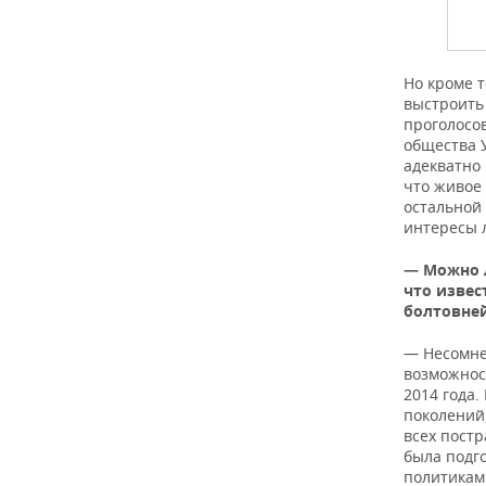
Но кроме т
выстроить
проголосов
общества У
адекватно
что живое
остальной
интересы 
— Можно л
что извес
болтовней
— Несомнен
возможнос
2014 года.
поколений
всех постр
была подго
политикам