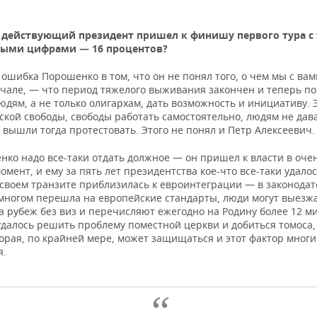
 действующий президент пришел к финишу первого тура с
ными цифрами — 16 процентов?
ошибка Порошенко в том, что он не понял того, о чем мы с ва
ачале, — что период тяжелого выживания закончен и теперь п
дям, а не только олигархам, дать возможность и инициативу. 
кой свободы, свободы работать самостоятельно, людям не дава
и вышли тогда протестовать. Этого не понял и Петр Алексеевич.
нко надо все-таки отдать должное — он пришел к власти в оче
мент, и ему за пять лет президентства кое-что все-таки удалос
 своем транзите приблизилась к евроинтеграции — в законодат
 многом перешла на европейские стандарты, люди могут выезж
а рубеж без виз и перечисляют ежегодно на Родину более 12 м
удалось решить проблему поместной церкви и добиться томоса,
торая, по крайней мере, может защищаться и этот фактор мног
я.