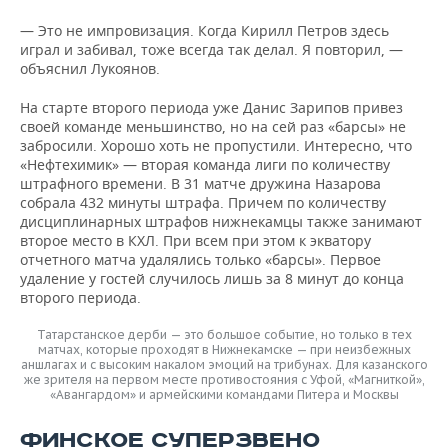
— Это не импровизация. Когда Кирилл Петров здесь
играл и забивал, тоже всегда так делал. Я повторил, —
объяснил Лукоянов.
На старте второго периода уже Данис Зарипов привез
своей команде меньшинство, но на сей раз «барсы» не
забросили. Хорошо хоть не пропустили. Интересно, что
«Нефтехимик» — вторая команда лиги по количеству
штрафного времени. В 31 матче дружина Назарова
собрала 432 минуты штрафа. Причем по количеству
дисциплинарных штрафов нижнекамцы также занимают
второе место в КХЛ. При всем при этом к экватору
отчетного матча удалялись только «барсы». Первое
удаление у гостей случилось лишь за 8 минут до конца
второго периода.
Татарстанское дерби — это большое событие, но только в тех
матчах, которые проходят в Нижнекамске — при неизбежных
аншлагах и с высоким накалом эмоций на трибунах. Для казанского
же зрителя на первом месте противостояния с Уфой, «Магниткой»,
«Авангардом» и армейскими командами Питера и Москвы
ФИНСКОЕ СУПЕРЗВЕНО