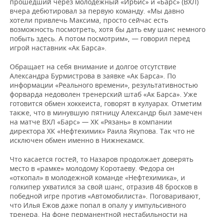
прошедший через молодежный «Ирбис» и «Барс» (ВХЛ)
вчера дебютировал за первую команду. «Мы давно
хотели привлечь Максима, просто сейчас есть
возможность посмотреть, хотя бы дать ему шанс немного
побыть здесь. А потом посмотрим», — говорил перед
игрой наставник «Ак Барса».
Обращает на себя внимание и долгое отсутствие
Александра Бурмистрова в заявке «Ак Барса». По
информации «Реального времени», результативностью
форварда недоволен тренерский штаб «Ак Барса». Уже
готовится обмен хоккеиста, говорят в кулуарах. Отметим
также, что в минувшую пятницу Александр был замечен
на матче ВХЛ «Барс» — ХК «Рязань» в компании
директора ХК «Нефтехимик» Раила Якупова. Так что не
исключен обмен именно в Нижнекамск.
Что касается гостей, то Назаров продолжает доверять
место в «рамке» молодому Коротаеву. Федора он
«откопал» в молодежной команде «Нефтехимика», и
голкипер ухватился за свой шанс, отразив 48 бросков в
победной игре против «Автомобилиста». Поговаривают,
что Илья Ежов даже попал в опалу у импульсивного
тренера. На фоне перманентной нестабильности на