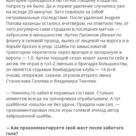
вратарям приходилось бы по-настоящему «тащить»,
попросту не было. Да и первое удаление случилось уже
на исходе 20-минутки. Зато повлекло за собой
нетривиальные последствия. После удаления Андрея
Попова казанцы остались вчетвером, но ответили тем, от
чего регулярно сами страдали в последних матчах —
забросили в меньшинстве. Артем Лукоянов убежал по
флангу в силовой проход, вылез от лицевой на ворота и в
борьбе бросил в упор. Шайба по замысловатой
траектории перелетела через вратаря и запорхнула в
ворота — 1:0. Артем текущий сезон может занести себе в
актив. Не играя в топ-2 звеньях и бригадах большинства,
он является седьмым бомбардиром клуба — 14 (6+8
очков), опережая, скажем, игроков второго звена
Станислава Галиева и Владимира Ткачева.
— Наконец-то забил в неравных составах. Столько
моментов всегда на тренировках отрабатываем. А тут
шайбочка «зашла» не без удачи. Придала нам сил, —
прокомментировал после игры голевой эпизод автор
заброшенной шайбы.
— Как прокомментируете свой жест после забитого
гола?