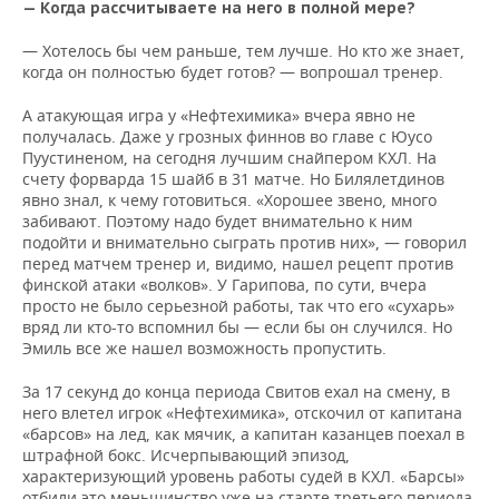
— Когда рассчитываете на него в полной мере?
— Хотелось бы чем раньше, тем лучше. Но кто же знает,
когда он полностью будет готов? — вопрошал тренер.
А атакующая игра у «Нефтехимика» вчера явно не
получалась. Даже у грозных финнов во главе с Юусо
Пуустиненом, на сегодня лучшим снайпером КХЛ. На
счету форварда 15 шайб в 31 матче. Но Билялетдинов
явно знал, к чему готовиться. «Хорошее звено, много
забивают. Поэтому надо будет внимательно к ним
подойти и внимательно сыграть против них», — говорил
перед матчем тренер и, видимо, нашел рецепт против
финской атаки «волков». У Гарипова, по сути, вчера
просто не было серьезной работы, так что его «сухарь»
вряд ли кто-то вспомнил бы — если бы он случился. Но
Эмиль все же нашел возможность пропустить.
За 17 секунд до конца периода Свитов ехал на смену, в
него влетел игрок «Нефтехимика», отскочил от капитана
«барсов» на лед, как мячик, а капитан казанцев поехал в
штрафной бокс. Исчерпывающий эпизод,
характеризующий уровень работы судей в КХЛ. «Барсы»
отбили это меньшинство уже на старте третьего периода,