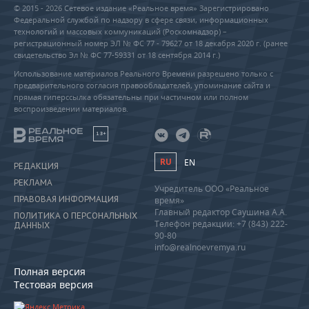
© 2015 - 2026 Сетевое издание «Реальное время» Зарегистрировано
Федеральной службой по надзору в сфере связи, информационных
технологий и массовых коммуникаций (Роскомнадзор) –
регистрационный номер ЭЛ № ФС 77 - 79627 от 18 декабря 2020 г. (ранее
свидетельство Эл № ФС 77-59331 от 18 сентября 2014 г.)
Использование материалов Реального Времени разрешено только с
предварительного согласия правообладателей, упоминание сайта и
прямая гиперссылка обязательны при частичном или полном
воспроизведении материалов.
18+
RU
EN
РЕДАКЦИЯ
РЕКЛАМА
Учредитель ООО «Реальное
ПРАВОВАЯ ИНФОРМАЦИЯ
время»
Главный редактор Саушина А.А.
ПОЛИТИКА О ПЕРСОНАЛЬНЫХ
Телефон редакции: +7 (843) 222-
ДАННЫХ
90-80
info@realnoevremya.ru
Полная версия
Тестовая версия