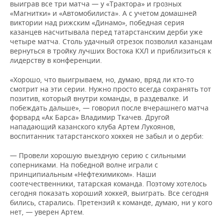
ВОДНЫЕ ВИДЫ СПОРТА
ОБРАЗОВАНИЕ
выиграв все три матча — у «Трактора» и грозных
«Магнитки» и «Автомобилиста». А с учетом домашней
виктории над рижским «Динамо», победная серия
ХОККЕЙ С МЯЧОМ
ПРОИСШЕСТВИЯ
казанцев насчитывала перед татарстанским дерби уже
четыре матча. Столь удачный отрезок позволил казанцам
вернуться в тройку лучших Востока КХЛ и приблизиться к
лидерству в конференции.
«Хорошо, что выигрываем, но, думаю, вряд ли кто-то
смотрит на эти серии. Нужно просто всегда сохранять тот
позитив, который внутри команды, в раздевалке. И
побеждать дальше», — говорил после вчерашнего матча
форвард «Ак Барса» Владимир Ткачев. Другой
нападающий казанского клуба Артем Лукоянов,
воспитанник татарстанского хоккея не забыл и о дерби:
— Провели хорошую выездную серию с сильными
соперниками. На победной волне играли с
принципиальным «Нефтехимиком». Наши
соотечественники, татарская команда. Поэтому хотелось
сегодня показать хороший хоккей, выиграть. Все сегодня
бились, старались. Претензий к команде, думаю, ни у кого
нет, — уверен Артем.