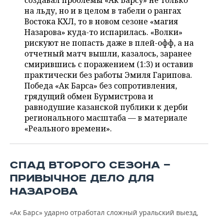
создавал проблемы «Ак Барсу» не только
НЕФТЕХИМИЯ
на льду, но и в целом в табели о рангах
РОЗНИЧНАЯ ТОРГОВЛЯ
НОВОСТИ ТЕХНОЛОГИЙ
МЕРОПРИЯТИЯ
Востока КХЛ, то в новом сезоне «магия
НЕФТЬ
Назарова» куда-то испарилась. «Волки»
ТРАНСПОРТ
IT
НОВОСТИ МЕРОПРИЯТИЙ
СПОРТ
рискуют не попасть даже в плей-офф, а на
ОПК
отчетный матч вышли, казалось, заранее
УСЛУГИ
МЕДИА
ВЫЕЗДНАЯ РЕДАКЦИЯ
НОВОСТИ СПОРТА
ОБЩЕСТВО
смирившись с поражением (1:3) и оставив
ЭНЕРГЕТИКА
практически без работы Эмиля Гарипова.
ТЕЛЕКОММУНИКАЦИИ
БИЗНЕС-БРАНЧИ
ФУТБОЛ
НОВОСТИ ОБЩЕСТВА
Победа «Ак Барса» без сопротивления,
ФОТОГАЛЕРЕЯ
грядущий обмен Бурмистрова и
равнодушие казанской публики к дерби
ONLINE-КОНФЕРЕНЦИИ
ХОККЕЙ
ВЛАСТЬ
СЮЖЕТЫ
регионального масштаба — в материале
«Реального времени».
ОТКРЫТАЯ ЛЕКЦИЯ
БАСКЕТБОЛ
ИНФРАСТРУКТУРА
СПРАВОЧНИК
ВОЛЕЙБОЛ
ИСТОРИЯ
СПИСОК ПЕРСОН
ПОЛНАЯ ВЕРСИЯ
СПАД ВТОРОГО СЕЗОНА —
КИБЕРСПОРТ
КУЛЬТУРА
СПИСОК КОМПАНИЙ
ПРИВЫЧНОЕ ДЕЛО ДЛЯ
НАЗАРОВА
ФИГУРНОЕ КАТАНИЕ
МЕДИЦИНА
«Ак Барс» ударно отработал сложный уральский выезд,