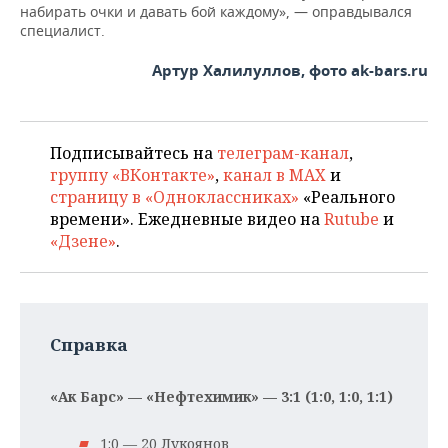
набирать очки и давать бой каждому», — оправдывался
специалист.
Артур Халилуллов, фото ak-bars.ru
Подписывайтесь на
телеграм-канал
,
группу «ВКонтакте»
,
канал в MAX
и
страницу в «Одноклассниках»
«Реального
времени». Ежедневные видео на
Rutube
и
«Дзене»
.
Справка
«Ак Барс» — «Нефтехимик» — 3:1 (1:0, 1:0, 1:1)
1:0 — 20 Лукоянов