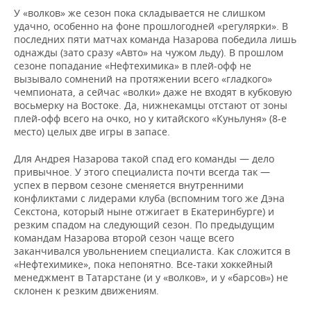
У «волков» же сезон пока складывается не слишком
удачно, особенно на фоне прошлогодней «регулярки». В
последних пяти матчах команда Назарова победила лишь
однажды (зато сразу «Авто» на чужом льду). В прошлом
сезоне попадание «Нефтехимика» в плей-офф не
вызывало сомнений на протяжении всего «гладкого»
чемпионата, а сейчас «волки» даже не входят в кубковую
восьмерку на Востоке. Да, нижнекамцы отстают от зоны
плей-офф всего на очко, но у китайского «Куньлуня» (8-е
место) целых две игры в запасе.
Для Андрея Назарова такой спад его команды — дело
привычное. У этого специалиста почти всегда так —
успех в первом сезоне сменяется внутренними
конфликтами с лидерами клуба (вспомним того же Дэна
Секстона, который ныне отжигает в Екатеринбурге) и
резким спадом на следующий сезон. По предыдущим
командам Назарова второй сезон чаще всего
заканчивался увольнением специалиста. Как сложится в
«Нефтехимике», пока непонятно. Все-таки хоккейный
менеджмент в Татарстане (и у «волков», и у «барсов») не
склонен к резким движениям.