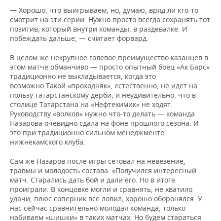
— Хорошо, что выигрываем, но, думаю, вряд ли кто-то
смотрит на эти серии. Нужно просто всегда сохранять тот
позитив, который внутри команды, в раздевалке. И
побеждать дальше, — считает форвард.
В целом же некрупное голевое преимущество казанцев в
этом матче обманчиво — просто опытный боец «Ак Барс»
традиционно не выкладывается, когда это
возможно.Такой «проходняк», естественно, не идет на
пользу татарстанскому дерби, и неудивительно, что в
столице Татарстана на «Нефтехимик» не ходят.
Руководству «волков» нужно что-то делать — команда
Назарова очевидно сдала на фоне прошлого сезона. И
это при традиционно сильном менеджменте
нижнекамского клуба.
Сам же Назаров после игры сетовал на невезение,
травмы и молодость состава. «Получился интересный
матч. Старались дать бой и дали его. Но в итоге
проиграли. В концовке могли и сравнять, не хватило
удачи, плюс соперник все ловил, хорошо оборонялся. У
нас сейчас сравнительно молодая команда, только
набиваем «шишки» в таких матчах. Но будем стараться