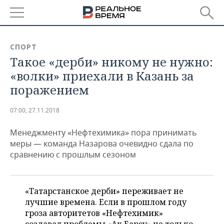
РЕГИОНЫ
СПОРТ
Такое «дерби» никому не нужно:
БАШКОРТОСТАН
НОВОСТИ
«волки» приехали в Казань за
ТАТАРСТАН
АНАЛИТИКА
поражением
УДМУРТИЯ
НОВОСТИ АНАЛИТИКИ
ЭКОНОМИКА
07:00, 27.11.2018
ДЕКЛАРАЦИИ О ДОХОДАХ
НОВОСТИ ЭКОНОМИКИ
ПРОМЫШЛЕННОСТЬ
Менеджменту «Нефтехимика» пора принимать
меры — команда Назарова очевидно сдала по
КОРОЛИ ГОСЗАКАЗА ПФО
ФИНАНСЫ
НОВОСТИ
НЕДВИЖИМОСТЬ
сравнению с прошлым сезоном
ПРОМЫШЛЕННОСТИ
ВУЗЫ ТАТАРСТАНА
БАНКИ
НОВОСТИ НЕДВИЖИМОСТИ
АВТО
АГРОПРОМ
«Татарстанское дерби» переживает не
КОМУ ПРИНАДЛЕЖАТ
БЮДЖЕТ
НОВОСТИ АВТО
БИЗНЕС
лучшие времена. Если в прошлом году
ТОРГОВЫЕ ЦЕНТРЫ
МАШИНОСТРОЕНИЕ
ТАТАРСТАНА
гроза авторитетов «Нефтехимик»
ИНВЕСТИЦИИ
НОВОСТИ БИЗНЕСА
ТЕХНОЛОГИИ