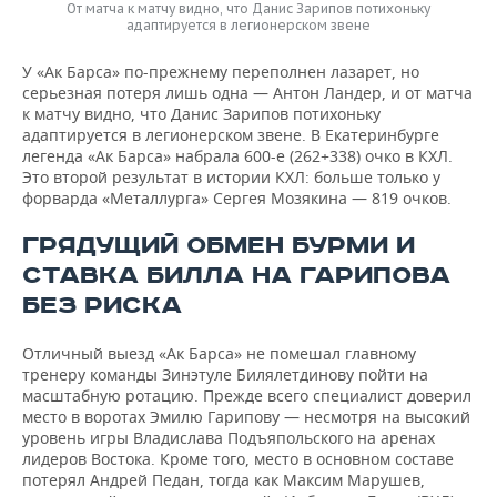
От матча к матчу видно, что Данис Зарипов потихоньку
адаптируется в легионерском звене
У «Ак Барса» по-прежнему переполнен лазарет, но
серьезная потеря лишь одна — Антон Ландер, и от матча
к матчу видно, что Данис Зарипов потихоньку
адаптируется в легионерском звене. В Екатеринбурге
легенда «Ак Барса» набрала 600-е (262+338) очко в КХЛ.
Это второй результат в истории КХЛ: больше только у
форварда «Металлурга» Сергея Мозякина — 819 очков.
ГРЯДУЩИЙ ОБМЕН БУРМИ И
СТАВКА БИЛЛА НА ГАРИПОВА
БЕЗ РИСКА
Отличный выезд «Ак Барса» не помешал главному
тренеру команды Зинэтуле Билялетдинову пойти на
масштабную ротацию. Прежде всего специалист доверил
место в воротах Эмилю Гарипову — несмотря на высокий
уровень игры Владислава Подъяпольского на аренах
лидеров Востока. Кроме того, место в основном составе
потерял Андрей Педан, тогда как Максим Марушев,