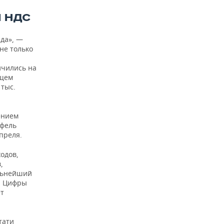
 НДС
нда», —
не только
ичились на
ущем
 тыс.
ением
тфель
преля.
одов,
,
альнейший
е. Цифры
ет
тати