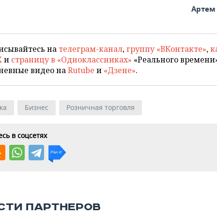
Артем
исывайтесь на
телеграм-канал
,
группу «ВКонтакте»
,
к
X
и
страницу в «Одноклассниках»
«Реального времени»
невные видео на
Rutube
и
«Дзене»
.
ка
Бизнес
Розничная торговля
сь в соцсетях
СТИ ПАРТНЕРОВ