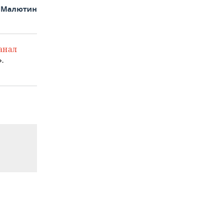
 Малютин
анал
.