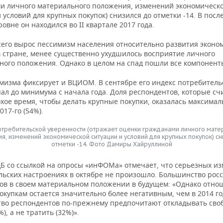
и личного материального положения, изменений экономическ
 условий для крупных покупок) снизился до отметки -14. В посл
ровне он находился во II квартале 2017 года.
сего вырос пессимизм населения относительно развития эконо
в стране, менее существенно ухудшилось восприятие личного
ного положения. Однако в целом на спад пошли все компонент
имизма фиксирует и ВЦИОМ. В сентябре его индекс потребитель
ал до минимума с начала года. Доля респондентов, которые сч
хое время, чтобы делать крупные покупки, оказалась максимал
017-го (54%).
отребительской уверенности (отражает оценки гражданами личного мате
я, изменений экономической ситуации и условий для крупных покупок) сн
отметки -14. Фото Дамиры Хайруллиной
ЦБ со ссылкой на опросы «инФОМа» отмечает, что серьезных и
льских настроениях в октябре не произошло. Большинство рос
гов в своем материальном положении в будущем: «Однако отно
купкам остается значительно более негативным, чем в 2014 го
во респондентов по-прежнему предпочитают откладывать сво
%), а не тратить (32%)».