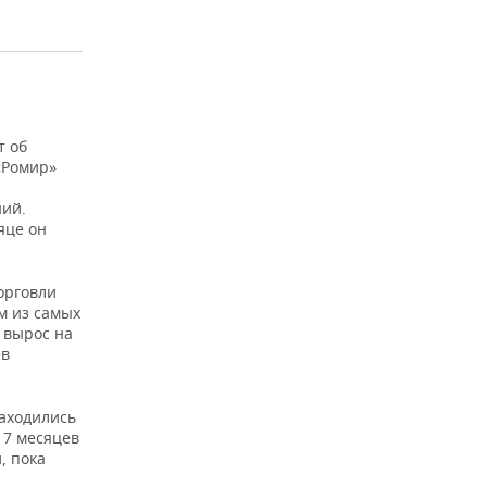
т об
«Ромир»
с
ий.
яце он
орговли
им из самых
ы вырос на
ев
аходились
 7 месяцев
, пока