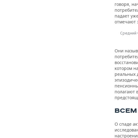
говоря, н
потребите
падает уже
отмечают 
Средний 
Они назыв
потребител
восстанови
котором на
реальных д
эпизодичес
пенсионны
полагают 
предстоящ
ВСЕМ
О спаде а
исследован
настроени