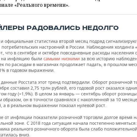
иале «Реального времени».
ЙЛЕРЫ РАДОВАЛИСЬ НЕДОЛГО
 и официальная статистика второй месяц подряд сигнализирую
 потребительских настроений в России. Наблюдения холдинга 
т, что в сентябре и октябре повседневные расходы населения 
 на инфляцию были
самыми низкими
за всю историю наблюден
ек по расходам в магазинах продолжает падать, в прошлом мес
,1% в годовом выражении.
 данные Росстата этот тренд подтвердили. Оборот розничной т
тябре составил 2,75 трлн рублей, его годовой рост оказался одн
том году (+1,9%). В целом за январь — сентябрь оборот розниц
м образом, он в точности сравнялся с накопленной за 10 месяц
, а в реальном выражении показал нулевой рост.
 от инфляции показатели розничной торговли долгое время н
льной зоне. С 2018 года ситуация начала постепенно меняться:
амика реального розничного оборота была слабо положительной
катилась вниз.