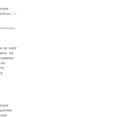
жении
илось», —
 отмечают
и не смог
вне, на
инамика
 на
те
х,
урных
удшение
енки