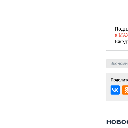
Подп
в MA
Ежед
Экономи
Поделите
НОВО