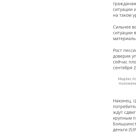
гражданам
ситуации и
на таком у
Сильнее в
ситуации 
материаль
Рост песс
доверия уп
сейчас пло
сентября 2
Индекс п
положени
Наконец, 
потребите
ждут сдви
крупным по
Большинст
деньги (53