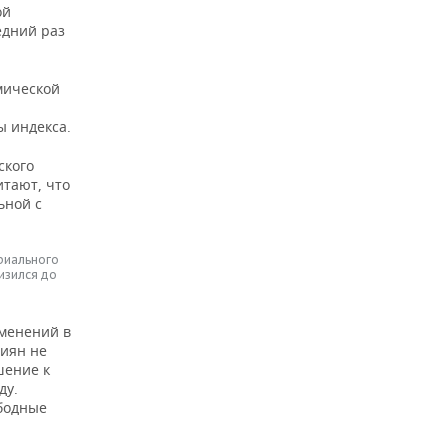
ой
едний раз
мической
ы индекса.
ского
итают, что
ьной с
риального
изился до
зменений в
сиян не
шение к
ду.
бодные