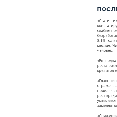
ВОДНЫЕ ВИДЫ СПОРТА
ОБРАЗОВАНИЕ
ПОСЛ
ХОККЕЙ С МЯЧОМ
ПРОИСШЕСТВИЯ
«Статистик
констатиру
слабые пок
безработи
8,1% год к
месяце. Ч
человек.
«Еще одна 
роста роз
кредитов н
«Главный в
отражая з
проиллюст
рост кред
указывают 
замедлятьс
«Снижение