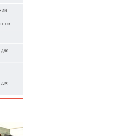
ний
антов
 для
 две