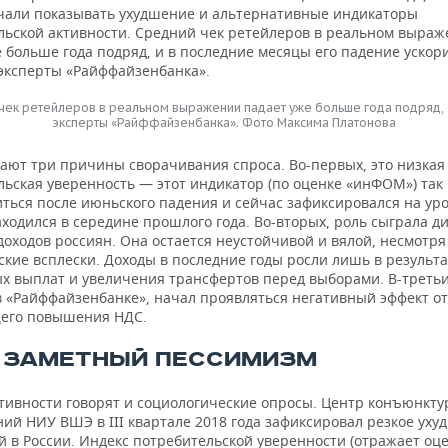
ачали показывать ухудшение и альтернативные индикаторы
льской активности. Средний чек ретейлеров в реальном выра
 больше года подряд, и в последние месяцы его падение ускор
эксперты «Райффайзенбанка».
чек ретейлеров в реальном выражении падает уже больше года подряд,
эксперты «Райффайзенбанка». Фото Максима Платонова
ают три причины сворачивания спроса. Во-первых, это низкая
ьская уверенность — этот индикатор (по оценке «инФОМ») так 
ться после июньского падения и сейчас зафиксировался на уро
ходился в середине прошлого года. Во-вторых, роль сыграла д
оходов россиян. Она остается неустойчивой и вялой, несмотря
кие всплески. Доходы в последние годы росли лишь в результа
х выплат и увеличения трансфертов перед выборами. В-третьи
в «Райффайзенбанке», начал проявляться негативный эффект от
его повышения НДС.
 ЗАМЕТНЫЙ ПЕССИМИЗМ
ктивности говорят и социологические опросы. Центр конъюнкт
ий НИУ ВШЭ в III квартале 2018 года зафиксировал резкое ух
й в России. Индекс потребительской уверенности (отражает оц