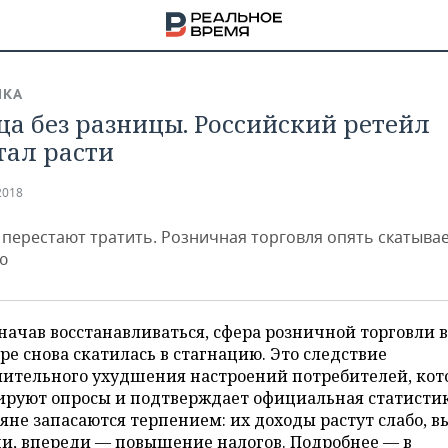
ИКА
ца без разницы. Российский ретейл
тал расти
2018
 перестают тратить. Розничная торговля опять скатывае
ю
начав восстанавливаться, сфера розничной торговли в
ре снова скатилась в стагнацию. Это следствие
мительного ухудшения настроений потребителей, кот
НА
ируют опросы и подтверждает официальная статистик
яне запасаются терпением: их доходы растут слабо, 
и, впереди — повышение налогов. Подробнее — в