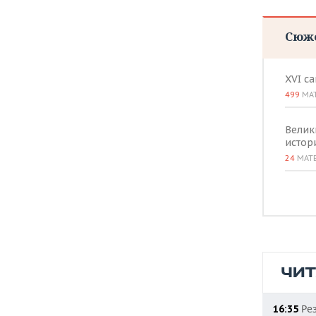
Сюж
XVI с
499
МА
Велик
истор
24
МАТ
ЧИ
Рез
16:35