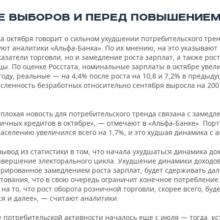
Е ВЫБОРОВ И ПЕРЕД ПОВЫШЕНИЕМ
а октября говорит о сильном ухудшении потребительского тре
ют аналитики «Альфа-Банка». По их мнению, на это указывают 
азатели торговли, но и замедление роста зарплат, а также рост
цы. По оценке Росстата, номинальные зарплаты в октябре увел
 году, реальные — на 4,4% после роста на 10,8 и 7,2% в предыд
исленность безработных относительно сентября выросла на 200
плохая новость для потребительского тренда связана с замедл
ничных кредитов в октябре», — отмечают в «Альфа-Банке». Пор
аселению увеличился всего на 1,7%, и это худшая динамика с а
ывод из статистики в том, что начала ухудшаться динамика дох
авершение электорального цикла. Ухудшение динамики доходов
рированное замедлением роста зарплат, будет сдерживать д
итования, что в свою очередь ограничит конечное потреблени
на то, что рост оборота розничной торговли, скорее всего, буд
я и далее», — считают аналитики.
 потребительской активности началось еще с июля — тогда, кс